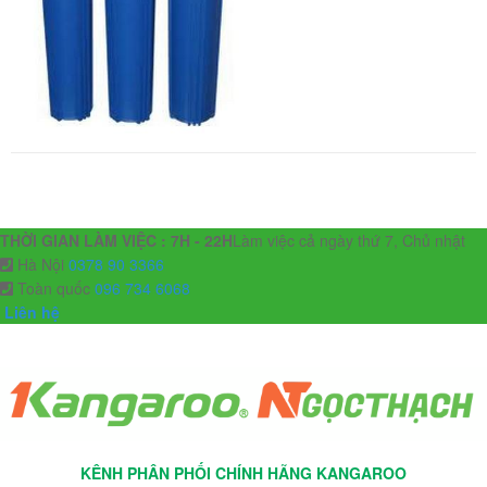
THỜI GIAN LÀM VIỆC : 7H - 22H
Làm việc cả ngày thứ 7, Chủ nhật
Hà Nội
0378 90 3366
Toàn quốc
096 734 6068
Liên hệ
KÊNH PHÂN PHỐI CHÍNH HÃNG KANGAROO