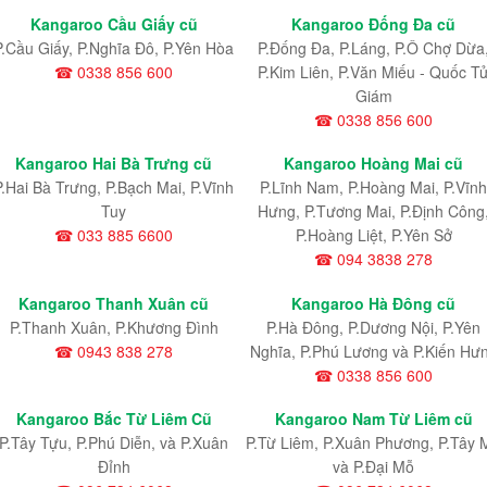
Kangaroo Cầu Giấy cũ
Kangaroo Đống Đa cũ
P.Cầu Giấy, P.Nghĩa Đô, P.Yên Hòa
P.Đống Đa, P.Láng, P.Ô Chợ Dừa
☎ 0338 856 600
P.Kim Liên, P.Văn Miếu - Quốc T
Giám
☎ 0338 856 600
Kangaroo Hai Bà Trưng cũ
Kangaroo Hoàng Mai cũ
P.Hai Bà Trưng, P.Bạch Mai, P.Vĩnh
P.Lĩnh Nam
, P.Hoàng Mai
, P.Vĩnh
Tuy
Hưng
, P.Tương Mai, P.Định Công
☎ 033 885 6600
P.Hoàng Liệt, P.Yên Sở
☎ 094 3838 278
Kangaroo Thanh Xuân cũ
Kangaroo Hà Đông cũ
P.Thanh Xuân, P.Khương Đình
P.Hà Đông, P.Dương Nội, P.Yên
☎ 0943 838 278
Nghĩa, P.Phú Lương và P.Kiến Hư
☎ 0338 856 600
Kangaroo Bắc Từ Liêm Cũ
Kangaroo Nam Từ Liêm cũ
P.Tây Tựu
, P.Phú Diễn
, và P.Xuân
P.Từ Liêm
, P.Xuân Phương
, P.Tây 
Đỉnh
và P.Đại Mỗ