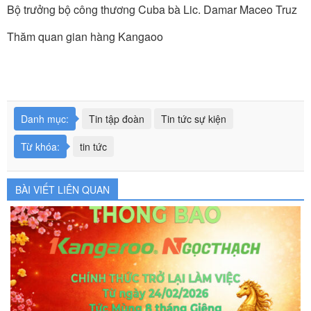
Bộ trưởng bộ công thương Cuba bà Lic. Damar Maceo Truz
Thăm quan gian hàng Kangaoo
Danh mục:
Tin tập đoàn
Tin tức sự kiện
Từ khóa:
tin tức
BÀI VIẾT LIÊN QUAN