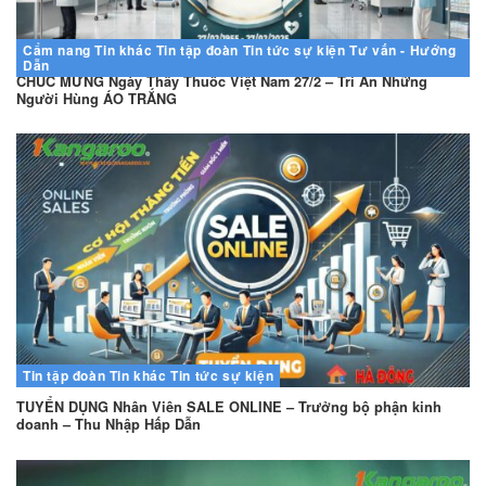
Cẩm nang
Tin khác
Tin tập đoàn
Tin tức sự kiện
Tư vấn - Hướng
Dẫn
CHÚC MỪNG Ngày Thầy Thuốc Việt Nam 27/2 – Tri Ân Những
Người Hùng ÁO TRẮNG
Tin tập đoàn
Tin khác
Tin tức sự kiện
TUYỂN DỤNG Nhân Viên SALE ONLINE – Trưởng bộ phận kinh
doanh – Thu Nhập Hấp Dẫn