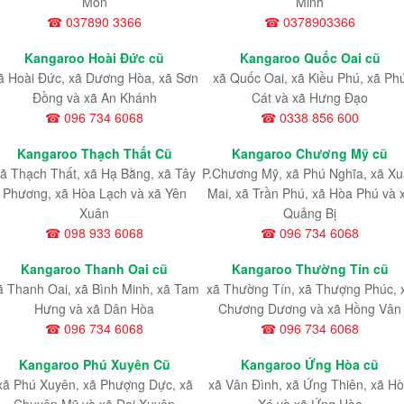
Môn
Minh
☎ 037890 3366
☎ 0378903366
Kangaroo Hoài Đức cũ
Kangaroo Quốc Oai cũ
ã Hoài Đức, xã Dương Hòa, xã Sơn
xã Quốc Oai, xã Kiều Phú, xã Ph
Đồng và xã An Khánh
Cát và xã Hưng Đạo
☎ 096 734 6068
☎ 0338 856 600
Kangaroo Thạch Thất Cũ
Kangaroo Chương Mỹ cũ
ã Thạch Thất, xã Hạ Bằng, xã Tây
P.Chương Mỹ, xã Phú Nghĩa, xã X
Phương, xã Hòa Lạch và xã Yên
Mai, xã Trần Phú, xã Hòa Phú và 
Xuân
Quảng Bị
☎ 098 933 6068
☎ 096 734 6068
Kangaroo Thanh Oai cũ
Kangaroo Thường Tín cũ
ã Thanh Oai, xã Bình Minh, xã Tam
xã Thường Tín, xã Thượng Phúc, 
Hưng và xã Dân Hòa
Chương Dương và xã Hồng Vân
☎ 096 734 6068
☎ 096 734 6068
Kangaroo Phú Xuyên Cũ
Kangaroo Ứng Hòa cũ
xã Phú Xuyên, xã Phượng Dực, xã
xã Vân Đình, xã Ứng Thiên, xã H