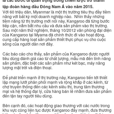
là các bước đi quan trọng trong chiến lược trở thành
tập đoàn hàng đầu Đông Nam Á vào năm 2015.
Với 60 triệu dân, Myanmar là một thị trường tiêu thụ đầy tiềm
năng với bất kỳ một doanh nghiệp nào. Nhìn thấy những
tiềm năng từ thị trường mới nổi này, Kangaroo đã từng bước
tiếp cận, nắm bắt nhu cầu và đưa sản phẩm vào thị trường.
Sau một năm thử nghiệm, tháng 10/2012 văn phòng đại diện
của Kangaroo tại Myama đã chính thức đi vào hoạt động,
cung cấp hàng loạt sản phẩm thiết thực phục vụ cho cuộc
sống của người dân nơi đây.
Các báo cáo cho thấy, sản phẩm của Kangaroo được người
tiêu dùng đánh giá cao từ chất lượng, mẫu mã đến tính năng
sản phẩm, đặc biệt các sản phẩm như két bạc, máy năng
lượng mặt trời và điện thoại.
Để phát triển mạnh ở thị trường này, Kangaroo tiến tới thiết
lập mạng lưới phân phối mạnh và rộng khắp ở các kênh, từ
chợ truyền thống đến các kênh siêu thị, trung tâm thương
mại và hệ thống đại lý, cửa hàng bán lẻ nhằm đưa sản phẩm
đến tận tay người tiêu dùng.
Bên cạnh đó, các hoạt động giao thương với các nước trong
khu vực cũng liên tục được Kangaroo đẩy mạnh, đưa thương