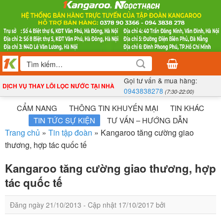
Bỏ
qua
nội
dung
Tìm
kiếm:
Gọi tư vấn & mua hàng:
DỊCH VỤ THAY LÕI LỌC NƯỚC TẠI NHÀ
0943838278
(7:30-22:00)
CẨM NANG
THÔNG TIN KHUYẾN MẠI
TIN KHÁC
TIN TỨC SỰ KIỆN
TƯ VẤN – HƯỚNG DẪN
Trang chủ
»
Tin tập đoàn
»
Kangaroo tăng cường giao
thương, hợp tác quốc tế
Kangaroo tăng cường giao thương, hợp
tác quốc tế
Đăng ngày
21/10/2013
- Cập nhật
17/10/2017
bởi