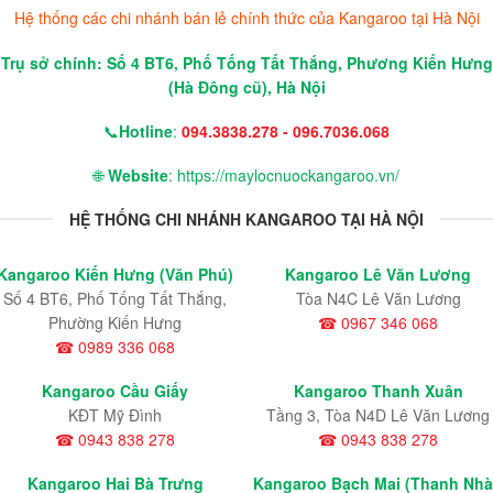
Hệ thống các chi nhánh bán lẻ chính thức của Kangaroo tại Hà Nội
Trụ sở chính: Số 4 BT6, Phố Tống Tất Thắng, Phương Kiến Hưng
(Hà Đông cũ), Hà Nội
📞
Hotline
:
094.3838.278 - 096.7036.068
🌐
Website
: https://maylocnuockangaroo.vn/
HỆ THỐNG CHI NHÁNH KANGAROO TẠI HÀ NỘI
Kangaroo Kiến Hưng (Văn Phú)
Kangaroo Lê Văn Lương
Số 4 BT6, Phố Tống Tất Thắng,
Tòa N4C Lê Văn Lương
Phường Kiến Hưng
☎ 0967 346 068
☎ 0989 336 068
Kangaroo Cầu Giấy
Kangaroo Thanh Xuân
KĐT Mỹ Đình
Tầng 3, Tòa N4D Lê Văn Lương
☎ 0943 838 278
☎ 0943 838 278
Kangaroo Hai Bà Trưng
Kangaroo Bạch Mai (Thanh Nh