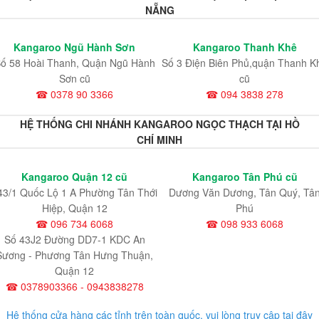
NẴNG
Kangaroo Ngũ Hành Sơn
Kangaroo Thanh Khê
ố 58 Hoài Thanh, Quận Ngũ Hành
Số 3 Điện Biên Phủ,quận Thanh K
Sơn cũ
cũ
☎ 0378 90 3366
☎ 094 3838 278
HỆ THỐNG CHI NHÁNH KANGAROO NGỌC THẠCH TẠI HỒ
CHÍ MINH
Kangaroo Quận 12 cũ
Kangaroo Tân Phú cũ
43/1 Quốc Lộ 1 A Phường Tân Thới
Dương Văn Dương, Tân Quý, Tâ
Hiệp, Quận 12
Phú
☎ 096 734 6068
☎ 098 933 6068
Số 43J2 Đường DD7-1 KDC An
Sương - Phương Tân Hưng Thuận,
Quận 12
☎ 0378903366 - 0943838278
Hệ thống cửa hàng các tỉnh trên toàn quốc, vui lòng truy cập tại đây