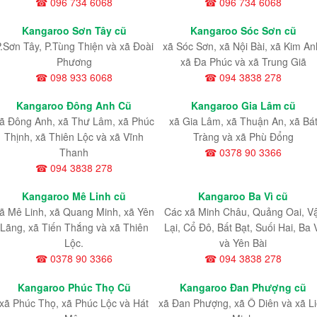
☎ 096 734 6068
☎ 096 734 6068
Kangaroo Sơn Tây cũ
Kangaroo Sóc Sơn cũ
.Sơn Tây, P.Tùng Thiện và xã Đoài
xã Sóc Sơn, xã Nội Bài, xã Kim An
Phương
xã Đa Phúc và xã Trung Giã
☎ 098 933 6068
☎ 094 3838 278
Kangaroo Đông Anh Cũ
Kangaroo Gia Lâm cũ
ã Đông Anh, xã Thư Lâm, xã Phúc
xã Gia Lâm, xã Thuận An, xã Bá
Thịnh, xã Thiên Lộc và xã Vĩnh
Tràng và xã Phù Đổng
Thanh
☎ 0378 90 3366
☎ 094 3838 278
Kangaroo Mê Linh cũ
Kangaroo Ba Vì cũ
ã Mê Linh, xã Quang Minh, xã Yên
Các xã Minh Châu, Quảng Oai, V
Lãng, xã Tiến Thắng và xã Thiên
Lại, Cổ Đô, Bất Bạt, Suối Hai, Ba 
Lộc.
và Yên Bài
☎ 0378 90 3366
☎ 094 3838 278
Kangaroo Phúc Thọ Cũ
Kangaroo Đan Phượng cũ
xã Phúc Thọ, xã Phúc Lộc và Hát
xã Đan Phượng, xã Ô Diên và xã L