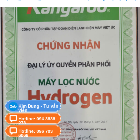
Kim Dung - Tư vấn
viên
Hotline: 094 3838
278
Hotline: 096 703
6068