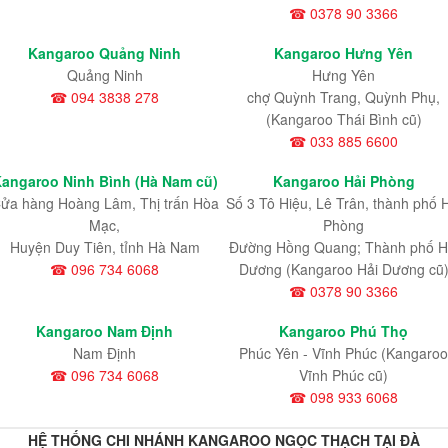
☎ 0378 90 3366
Kangaroo Quảng Ninh
Kangaroo Hưng Yên
Quảng Ninh
Hưng Yên
☎ 094 3838 278
chợ Quỳnh Trang, Quỳnh Phụ,
(Kangaroo Thái Bình cũ)
☎ 033 885 6600
angaroo Ninh Bình (Hà Nam cũ)
Kangaroo Hải Phòng
ửa hàng Hoàng Lâm, Thị trấn Hòa
Số 3 Tô Hiệu, Lê Trân, thành phố 
Mạc,
Phòng
Huyện Duy Tiên, tỉnh Hà Nam
Đường Hồng Quang; Thành phố H
☎ 096 734 6068
Dương (Kangaroo Hải Dương cũ
☎ 0378 90 3366
Kangaroo Nam Định
Kangaroo Phú Thọ
Nam Định
Phúc Yên - Vĩnh Phúc (Kangaroo
☎ 096 734 6068
Vĩnh Phúc cũ)
☎ 098 933 6068
HỆ THỐNG CHI NHÁNH KANGAROO NGỌC THẠCH TẠI ĐÀ