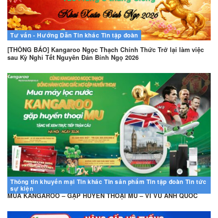
Tư vấn - Hướng Dẫn
Tin khác
Tin tập đoàn
[THÔNG BÁO] Kangaroo Ngọc Thạch Chính Thức Trở lại làm việc
sau Kỳ Nghỉ Tết Nguyên Đán Bính Ngọ 2026
Thông tin khuyến mại
Tin khác
Tin sản phẩm
Tin tập đoàn
Tin tức
sự kiện
MUA KANGAROO – GẶP HUYỀN THOẠI MU – VI VU ANH QUỐC