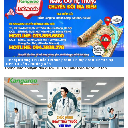
Tin thị trường
Tin khác
Tin sản phẩm
Tin tập đoàn
Tin tức sự
kiện
Tư vấn - Hướng Dẫn
Thông báo chuyển địa điểm Trụ sở Kangaroo Ngọc Thạch