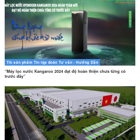
Tin sản phẩm
Tin tập đoàn
Tư vấn - Hướng Dẫn
“Máy lọc nước Kangaroo 2024 đạt độ hoàn thiện chưa từng có
trước đây”