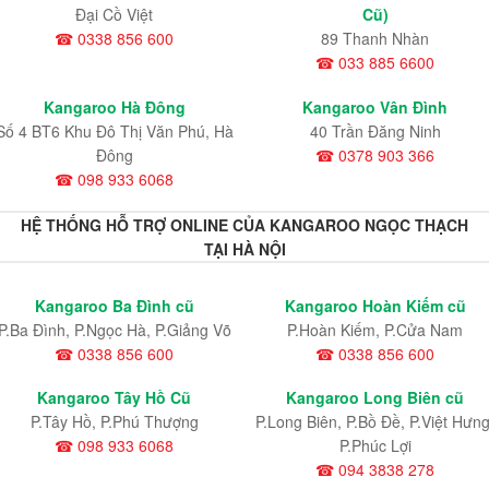
Đại Cồ Việt
Cũ)
☎ 0338 856 600
89 Thanh Nhàn
☎ 033 885 6600
Kangaroo Hà Đông
Kangaroo Vân Đình
Số 4 BT6 Khu Đô Thị Văn Phú, Hà
40 Trần Đăng Ninh
Đông
☎ 0378 903 366
☎ 098 933 6068
HỆ THỐNG HỖ TRỢ ONLINE CỦA KANGAROO NGỌC THẠCH
TẠI HÀ NỘI
Kangaroo Ba Đình cũ
Kangaroo Hoàn Kiếm cũ
P.Ba Đình, P.Ngọc Hà, P.Giảng Võ
P.Hoàn Kiếm, P.Cửa Nam
☎ 0338 856 600
☎ 0338 856 600
Kangaroo Tây Hồ Cũ
Kangaroo Long Biên cũ
P.Tây Hồ, P.Phú Thượng
P.Long Biên, P.Bồ Đề, P.Việt Hưng
☎ 098 933 6068
P.Phúc Lợi
☎ 094 3838 278