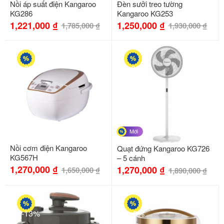
Nồi áp suất điện Kangaroo
Đèn sưởi treo tường
KG286
Kangaroo KG253
1,221,000
₫
1,250,000
₫
1,785,000
₫
1,930,000
₫
-23%
-33%
Mới
Nồi cơm điện Kangaroo
Quạt đứng Kangaroo KG726
KG567H
– 5 cánh
1,270,000
₫
1,270,000
₫
1,650,000
₫
1,890,000
₫
-13%
-8%