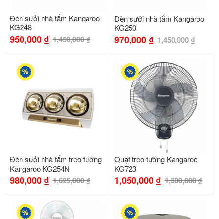
Đèn sưởi nhà tắm Kangaroo
Đèn sưởi nhà tắm Kangaroo
KG248
KG250
950,000
₫
970,000
₫
1,450,000
₫
1,450,000
₫
-40%
-30%
Đèn sưởi nhà tắm treo tường
Quạt treo tường Kangaroo
Kangaroo KG254N
KG723
980,000
₫
1,050,000
₫
1,625,000
₫
1,500,000
₫