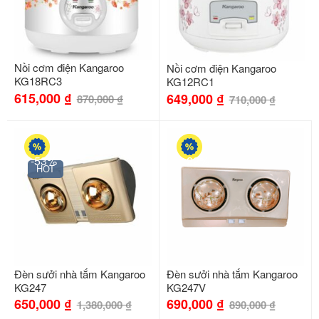
Nồi cơm điện Kangaroo
Nồi cơm điện Kangaroo
KG18RC3
KG12RC1
615,000
₫
649,000
₫
870,000
₫
710,000
₫
-53%
-22%
HOT
Đèn sưởi nhà tắm Kangaroo
Đèn sưởi nhà tắm Kangaroo
KG247
KG247V
650,000
₫
690,000
₫
1,380,000
₫
890,000
₫