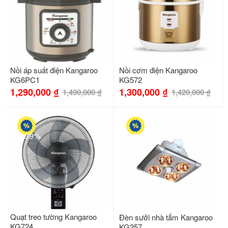
Nồi áp suất điện Kangaroo
Nồi cơm điện Kangaroo
KG6PC1
KG572
1,290,000
₫
1,300,000
₫
1,490,000
₫
1,420,000
₫
-39%
-28%
Quạt treo tường Kangaroo
Đèn sưởi nhà tắm Kangaroo
KG724
KG257