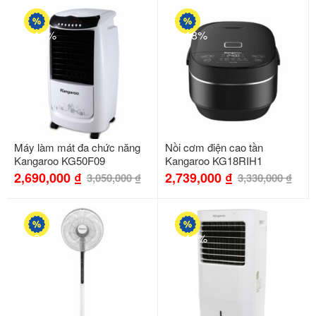
-12%
-18%
Máy làm mát đa chức năng
Nồi cơm điện cao tần
Kangaroo KG50F09
Kangaroo KG18RIH1
2,690,000
₫
2,739,000
₫
3,050,000
₫
3,330,000
₫
-24%
-10%