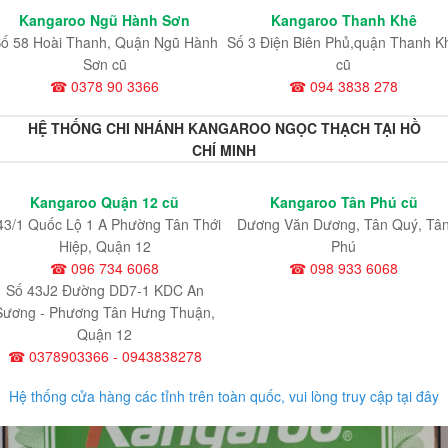
Kangaroo Ngũ Hành Sơn
Kangaroo Thanh Khê
ố 58 Hoài Thanh, Quận Ngũ Hành
Số 3 Điện Biên Phủ,quận Thanh K
Sơn cũ
cũ
☎ 0378 90 3366
☎ 094 3838 278
HỆ THỐNG CHI NHÁNH KANGAROO NGỌC THẠCH TẠI HỒ
CHÍ MINH
Kangaroo Quận 12 cũ
Kangaroo Tân Phú cũ
43/1 Quốc Lộ 1 A Phường Tân Thới
Dương Văn Dương, Tân Quý, Tâ
Hiệp, Quận 12
Phú
☎ 096 734 6068
☎ 098 933 6068
Số 43J2 Đường DD7-1 KDC An
Sương - Phương Tân Hưng Thuận,
Quận 12
☎ 0378903366 - 0943838278
Hệ thống cửa hàng các tỉnh trên toàn quốc, vui lòng truy cập tại đây