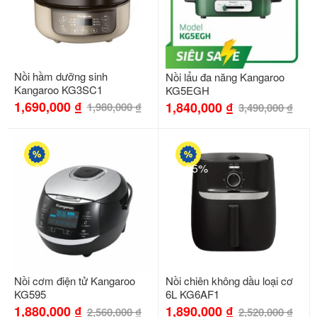
Nồi hầm dưỡng sinh
Nồi lẩu đa năng Kangaroo
Kangaroo KG3SC1
KG5EGH
1,690,000
₫
1,840,000
₫
1,980,000
₫
3,490,000
₫
-27%
-25%
Nồi cơm điện tử Kangaroo
Nồi chiên không dầu loại cơ
KG595
6L KG6AF1
1,880,000
₫
1,890,000
₫
2,560,000
₫
2,520,000
₫