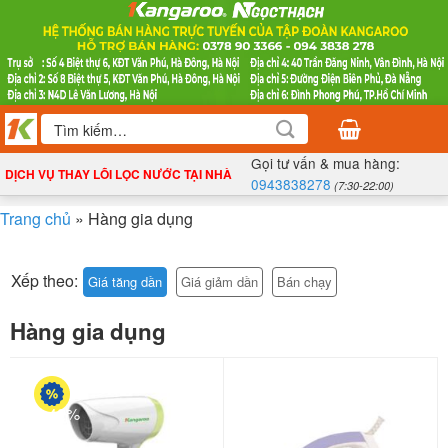
Bỏ
qua
nội
dung
Tìm
kiếm:
Gọi tư vấn & mua hàng:
DỊCH VỤ THAY LÕI LỌC NƯỚC TẠI NHÀ
0943838278
(7:30-22:00)
Trang chủ
»
Hàng gia dụng
Xếp theo:
Giá tăng dần
Giá giảm dần
Bán chạy
Hàng gia dụng
-42%