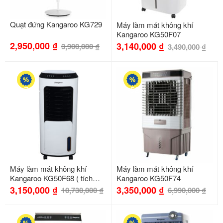
Quạt đứng Kangaroo KG729
Máy làm mát không khí
Kangaroo KG50F07
2,950,000
₫
3,140,000
₫
3,900,000
₫
3,490,000
₫
-71%
-52%
Máy làm mát không khí
Máy làm mát không khí
Kangaroo KG50F68 ( tích
Kangaroo KG50F74
hợp Chip làm mát )
3,150,000
₫
3,350,000
₫
10,730,000
₫
6,990,000
₫