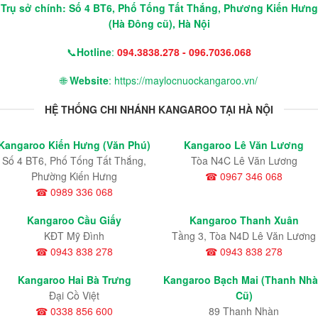
Trụ sở chính: Số 4 BT6, Phố Tống Tất Thắng, Phương Kiến Hưng
(Hà Đông cũ), Hà Nội
📞
Hotline
:
094.3838.278 - 096.7036.068
🌐
Website
: https://maylocnuockangaroo.vn/
HỆ THỐNG CHI NHÁNH KANGAROO TẠI HÀ NỘI
Kangaroo Kiến Hưng (Văn Phú)
Kangaroo Lê Văn Lương
Số 4 BT6, Phố Tống Tất Thắng,
Tòa N4C Lê Văn Lương
Phường Kiến Hưng
☎ 0967 346 068
☎ 0989 336 068
Kangaroo Cầu Giấy
Kangaroo Thanh Xuân
KĐT Mỹ Đình
Tầng 3, Tòa N4D Lê Văn Lương
☎ 0943 838 278
☎ 0943 838 278
Kangaroo Hai Bà Trưng
Kangaroo Bạch Mai (Thanh Nh
Đại Cồ Việt
Cũ)
☎ 0338 856 600
89 Thanh Nhàn