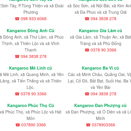
.Sơn Tây, P.Tùng Thiện và xã Đoài
xã Sóc Sơn, xã Nội Bài, xã Kim An
Phương
xã Đa Phúc và xã Trung Giã
☎ 098 933 6068
☎ 094 3838 278
Kangaroo Đông Anh Cũ
Kangaroo Gia Lâm cũ
ã Đông Anh, xã Thư Lâm, xã Phúc
xã Gia Lâm, xã Thuận An, xã Bá
Thịnh, xã Thiên Lộc và xã Vĩnh
Tràng và xã Phù Đổng
Thanh
☎ 0378 90 3366
☎ 094 3838 278
Kangaroo Mê Linh cũ
Kangaroo Ba Vì cũ
ã Mê Linh, xã Quang Minh, xã Yên
Các xã Minh Châu, Quảng Oai, V
Lãng, xã Tiến Thắng và xã Thiên
Lại, Cổ Đô, Bất Bạt, Suối Hai, Ba 
Lộc.
và Yên Bài
☎ 0378 90 3366
☎ 094 3838 278
Kangaroo Phúc Thọ Cũ
Kangaroo Đan Phượng cũ
xã Phúc Thọ, xã Phúc Lộc và Hát
xã Đan Phượng, xã Ô Diên và xã L
Môn
Minh
☎ 037890 3366
☎ 0378903366