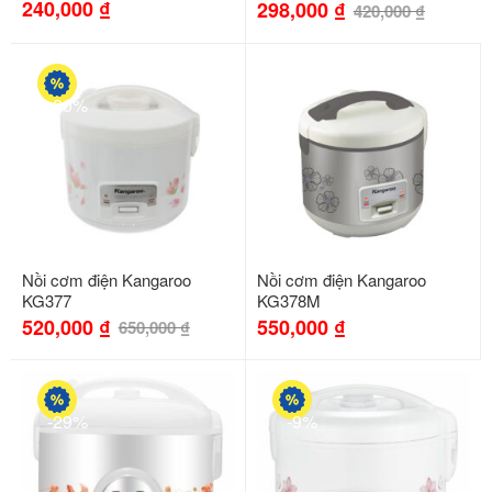
240,000
₫
298,000
₫
420,000
₫
-20%
Nồi cơm điện Kangaroo
Nồi cơm điện Kangaroo
KG377
KG378M
520,000
₫
550,000
₫
650,000
₫
-29%
-9%