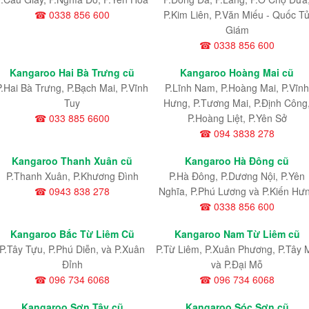
☎ 0338 856 600
P.Kim Liên, P.Văn Miếu - Quốc T
Giám
☎ 0338 856 600
Kangaroo Hai Bà Trưng cũ
Kangaroo Hoàng Mai cũ
P.Hai Bà Trưng, P.Bạch Mai, P.Vĩnh
P.Lĩnh Nam
, P.Hoàng Mai
, P.Vĩnh
Tuy
Hưng
, P.Tương Mai, P.Định Công
☎ 033 885 6600
P.Hoàng Liệt, P.Yên Sở
☎ 094 3838 278
Kangaroo Thanh Xuân cũ
Kangaroo Hà Đông cũ
P.Thanh Xuân, P.Khương Đình
P.Hà Đông, P.Dương Nội, P.Yên
☎ 0943 838 278
Nghĩa, P.Phú Lương và P.Kiến Hư
☎ 0338 856 600
Kangaroo Bắc Từ Liêm Cũ
Kangaroo Nam Từ Liêm cũ
P.Tây Tựu
, P.Phú Diễn
, và P.Xuân
P.Từ Liêm
, P.Xuân Phương
, P.Tây 
Đỉnh
và P.Đại Mỗ
☎ 096 734 6068
☎ 096 734 6068
Kangaroo Sơn Tây cũ
Kangaroo Sóc Sơn cũ