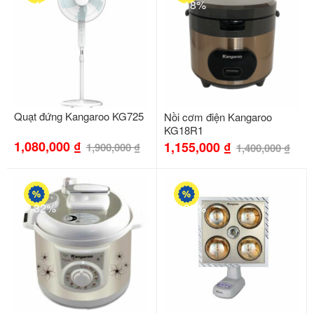
-43%
-18%
Quạt đứng Kangaroo KG725
Nồi cơm điện Kangaroo
KG18R1
1,080,000
₫
1,155,000
₫
1,900,000
₫
1,400,000
₫
-32%
-35%