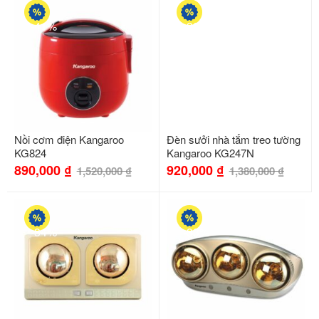
-41%
-33%
Nồi cơm điện Kangaroo
Đèn sưởi nhà tắm treo tường
KG824
Kangaroo KG247N
890,000
₫
920,000
₫
1,520,000
₫
1,380,000
₫
-34%
-33%