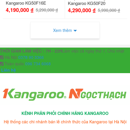
Kangaroo KG50F16E
Kangaroo KG50F20
4,190,000
₫
4,290,000
₫
5,290,000
₫
5,990,000
₫
Xem thêm
THỜI GIAN LÀM VIỆC : 7H - 22H
Làm việc cả ngày thứ 7, Chủ nhật
Hà Nội
0378 90 3366
Toàn quốc
096 734 6068
Liên hệ
KÊNH PHÂN PHỐI CHÍNH HÃNG KANGAROO
Hệ thống các chi nhánh bán lẻ chính thức của Kangaroo tại Hà Nội