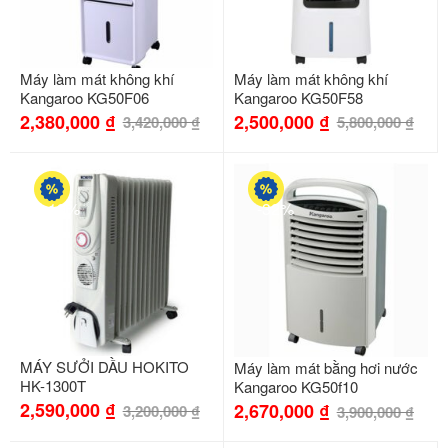
Máy làm mát không khí
Máy làm mát không khí
Kangaroo KG50F06
Kangaroo KG50F58
2,380,000
₫
2,500,000
₫
3,420,000
₫
5,800,000
₫
-19%
-32%
MÁY SƯỞI DẦU HOKITO
Máy làm mát bằng hơi nước
HK-1300T
Kangaroo KG50f10
2,590,000
₫
2,670,000
₫
3,200,000
₫
3,900,000
₫