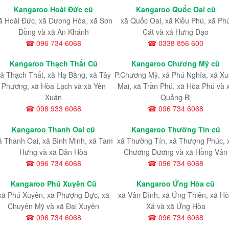
Kangaroo Hoài Đức cũ
Kangaroo Quốc Oai cũ
ã Hoài Đức, xã Dương Hòa, xã Sơn
xã Quốc Oai, xã Kiều Phú, xã Ph
Đồng và xã An Khánh
Cát và xã Hưng Đạo
☎ 096 734 6068
☎ 0338 856 600
Kangaroo Thạch Thất Cũ
Kangaroo Chương Mỹ cũ
ã Thạch Thất, xã Hạ Bằng, xã Tây
P.Chương Mỹ, xã Phú Nghĩa, xã X
Phương, xã Hòa Lạch và xã Yên
Mai, xã Trần Phú, xã Hòa Phú và 
Xuân
Quảng Bị
☎ 098 933 6068
☎ 096 734 6068
Kangaroo Thanh Oai cũ
Kangaroo Thường Tín cũ
ã Thanh Oai, xã Bình Minh, xã Tam
xã Thường Tín, xã Thượng Phúc, 
Hưng và xã Dân Hòa
Chương Dương và xã Hồng Vân
☎ 096 734 6068
☎ 096 734 6068
Kangaroo Phú Xuyên Cũ
Kangaroo Ứng Hòa cũ
xã Phú Xuyên, xã Phượng Dực, xã
xã Vân Đình, xã Ứng Thiên, xã H
Chuyên Mỹ và xã Đại Xuyên
Xá và xã Ứng Hòa
☎ 096 734 6068
☎ 096 734 6068