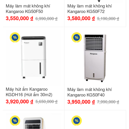
Máy làm mát không khí
Máy làm mát không khí
Kangaroo KG50F50
Kangaroo KG50F72
3,550,000
₫
3,580,000
₫
6,990,000
₫
5,190,000
₫
-31%
-51%
Máy hút ẩm Kangaroo
Máy làm mát không khí
KGDH16 (Hút ẩm 30m2)
Kangaroo KG50F40
3,920,000
₫
3,950,000
₫
5,650,000
₫
7,990,000
₫
-33%
-35%