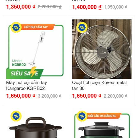
1,350,000
₫
1,400,000
₫
2,200,000
₫
1,950,000
₫
-48%
-25%
Máy hút bụi cầm tay
Quạt tích điện Kovea metal
Kangaroo KGRB02
fan 30
1,650,000
₫
1,650,000
₫
3,200,000
₫
2,200,000
₫
-15%
-47%