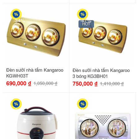
-34%
-47%
HOT
Đèn sưởi nhà tắm Kangaroo
Đèn sưởi nhà tắm Kangaroo
KGWH03T
3 bóng KG3BH01
690,000
₫
750,000
₫
1,050,000
₫
1,410,000
₫
-30%
-11%