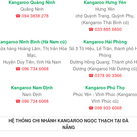
Kangaroo Quảng Ninh
Kangaroo Hưng Yên
Quảng Ninh
Hưng Yên
☎ 094 3838 278
chợ Quỳnh Trang, Quỳnh Phụ,
(Kangaroo Thái Bình cũ)
☎ 033 885 6600
angaroo Ninh Bình (Hà Nam cũ)
Kangaroo Hải Phòng
ửa hàng Hoàng Lâm, Thị trấn Hòa
Số 3 Tô Hiệu, Lê Trân, thành phố 
Mạc,
Phòng
Huyện Duy Tiên, tỉnh Hà Nam
Đường Hồng Quang; Thành phố H
☎ 096 734 6068
Dương (Kangaroo Hải Dương cũ
☎ 0378 90 3366
Kangaroo Nam Định
Kangaroo Phú Thọ
Nam Định
Phúc Yên - Vĩnh Phúc (Kangaroo
☎ 096 734 6068
Vĩnh Phúc cũ)
☎ 098 933 6068
HỆ THỐNG CHI NHÁNH KANGAROO NGỌC THẠCH TẠI ĐÀ
NẴNG