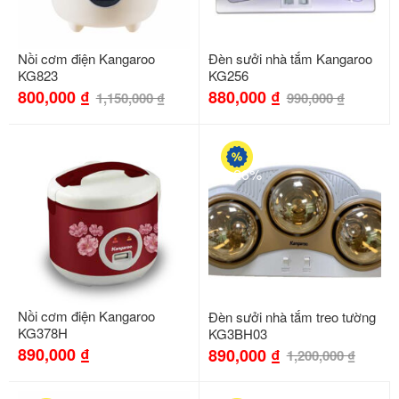
Nồi cơm điện Kangaroo
Đèn sưởi nhà tắm Kangaroo
KG823
KG256
800,000
₫
880,000
₫
1,150,000
₫
990,000
₫
-26%
Nồi cơm điện Kangaroo
Đèn sưởi nhà tắm treo tường
KG378H
KG3BH03
890,000
₫
890,000
₫
1,200,000
₫