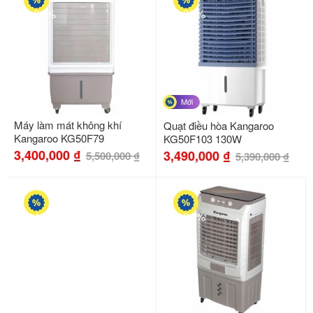
-38%
-35%
Mới
Máy làm mát không khí
Quạt điều hòa Kangaroo
Kangaroo KG50F79
KG50F103 130W
3,400,000
₫
3,490,000
₫
5,500,000
₫
5,390,000
₫
-49%
-31%