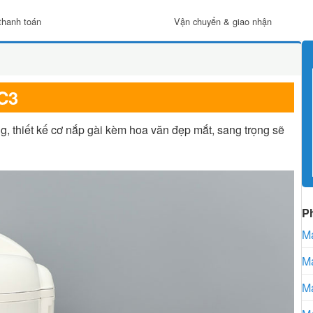
thanh toán
Vận chuyển & giao nhận
C3
g, thiết kế cơ nắp gài kèm hoa văn đẹp mắt, sang trọng sẽ
P
Má
Má
Má