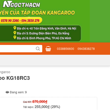
0338856600
0943838278
ngaroo
roo KG18RC3
Đang xem: 9
870,000₫
Giá NY:
255,000₫ (29%)
Tiết kiệm: