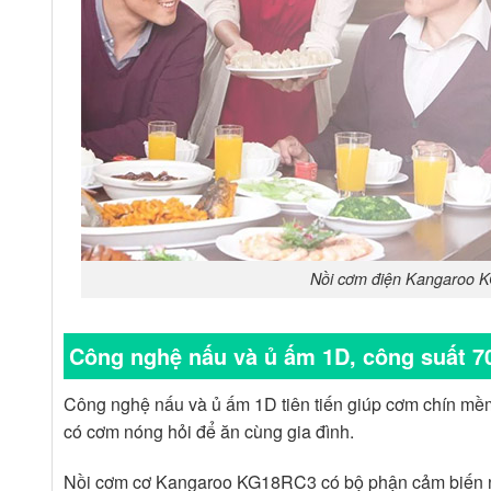
Nồi cơm điện Kangaroo KG
Công nghệ nấu và ủ ấm 1D, công suất 
Công nghệ nấu và ủ ấm 1D tiên tiến giúp cơm chín mềm 
có cơm nóng hỏi để ăn cùng gia đình.
Nồi cơm cơ Kangaroo KG18RC3 có bộ phận cảm biến nh