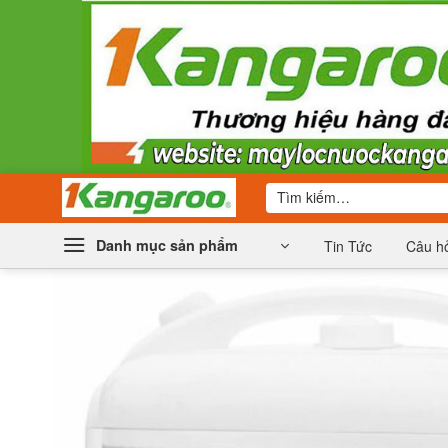
Bỏ
qua
nội
dung
Tìm
kiếm:
Danh mục sản phẩm
Tin Tức
Câu hỏ