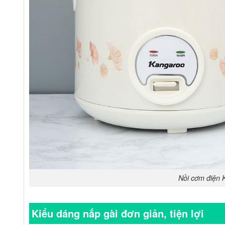
Nồi cơm điện
Kiểu dáng nắp gài đơn giản, tiện lợi