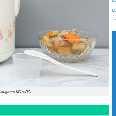
Má
Má
Th
 Kangaroo KG18RC3