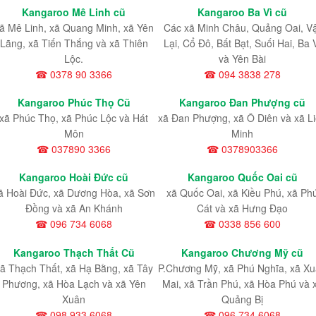
Kangaroo Mê Linh cũ
Kangaroo Ba Vì cũ
ã Mê Linh, xã Quang Minh, xã Yên
Các xã Minh Châu, Quảng Oai, V
Lãng, xã Tiến Thắng và xã Thiên
Lại, Cổ Đô, Bất Bạt, Suối Hai, Ba 
Lộc.
và Yên Bài
☎ 0378 90 3366
☎ 094 3838 278
Kangaroo Phúc Thọ Cũ
Kangaroo Đan Phượng cũ
xã Phúc Thọ, xã Phúc Lộc và Hát
xã Đan Phượng, xã Ô Diên và xã L
Môn
Minh
☎ 037890 3366
☎ 0378903366
Kangaroo Hoài Đức cũ
Kangaroo Quốc Oai cũ
ã Hoài Đức, xã Dương Hòa, xã Sơn
xã Quốc Oai, xã Kiều Phú, xã Ph
Đồng và xã An Khánh
Cát và xã Hưng Đạo
☎ 096 734 6068
☎ 0338 856 600
Kangaroo Thạch Thất Cũ
Kangaroo Chương Mỹ cũ
ã Thạch Thất, xã Hạ Bằng, xã Tây
P.Chương Mỹ, xã Phú Nghĩa, xã X
Phương, xã Hòa Lạch và xã Yên
Mai, xã Trần Phú, xã Hòa Phú và 
Xuân
Quảng Bị
☎ 098 933 6068
☎ 096 734 6068