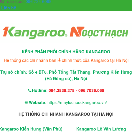
Toàn quốc
096 734 6068
Liên hệ
KÊNH PHÂN PHỐI CHÍNH HÃNG KANGAROO
Hệ thống các chi nhánh bán lẻ chính thức của Kangaroo tại Hà Nội
Trụ sở chính: Số 4 BT6, Phố Tống Tất Thắng, Phương Kiến Hưng
(Hà Đông cũ), Hà Nội
📞
Hotline
:
094.3838.278 - 096.7036.068
🌐
Website
: https://maylocnuockangaroo.vn/
HỆ THỐNG CHI NHÁNH KANGAROO TẠI HÀ NỘI
Kangaroo Kiến Hưng (Văn Phú)
Kangaroo Lê Văn Lương