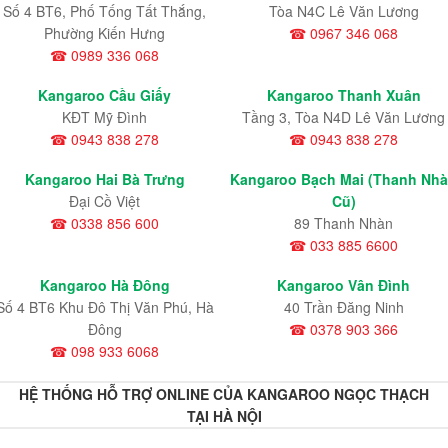
Số 4 BT6, Phố Tống Tất Thắng,
Tòa N4C Lê Văn Lương
Phường Kiến Hưng
☎ 0967 346 068
☎ 0989 336 068
Kangaroo Cầu Giấy
Kangaroo Thanh Xuân
KĐT Mỹ Đình
Tầng 3, Tòa N4D Lê Văn Lương
☎ 0943 838 278
☎ 0943 838 278
Kangaroo Hai Bà Trưng
Kangaroo Bạch Mai (Thanh Nh
Đại Cồ Việt
Cũ)
☎ 0338 856 600
89 Thanh Nhàn
☎ 033 885 6600
Kangaroo Hà Đông
Kangaroo Vân Đình
Số 4 BT6 Khu Đô Thị Văn Phú, Hà
40 Trần Đăng Ninh
Đông
☎ 0378 903 366
☎ 098 933 6068
HỆ THỐNG HỖ TRỢ ONLINE CỦA KANGAROO NGỌC THẠCH
TẠI HÀ NỘI