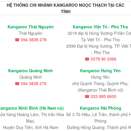
HỆ THỐNG CHI NHÁNH KANGAROO NGỌC THẠCH TẠI CÁC
TỈNH
Kangaroo Thái Nguyên
Kangaroo Việt Trì - Phú Thọ
Thái Nguyên
3219 đại lộ Hùng Vương-P.Vân Cơ
☎ 094 3838 278
Tp Việt Trì - Phú Thọ
2599 Đại lộ Hùng Vương, TP. Việt T
- Phú Thọ
☎ 0378 90 3366
Kangaroo Quảng Ninh
Kangaroo Hưng Yên
Quảng Ninh
Hưng Yên
☎ 094 3838 278
chợ Quỳnh Trang, Quỳnh Phụ,
(Kangaroo Thái Bình cũ)
☎ 033 885 6600
angaroo Ninh Bình (Hà Nam cũ)
Kangaroo Hải Phòng
ửa hàng Hoàng Lâm, Thị trấn Hòa
Số 3 Tô Hiệu, Lê Trân, thành phố 
Mạc,
Phòng
Huyện Duy Tiên, tỉnh Hà Nam
Đường Hồng Quang; Thành phố H