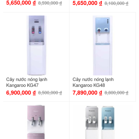
5,650,000
₫
5,650,000
₫
8,590,000
₫
8,100,000
₫
-19%
-10%
Cây nước nóng lạnh
Cây nước nóng lạnh
Kangaroo KG47
Kangaroo KG48
6,900,000
₫
7,890,000
₫
8,500,000
₫
8,800,000
₫
-11%
-38%