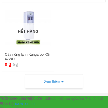
HẾT HÀNG
Cây nóng lạnh Kangaroo KG
47WD
0
₫
0
₫
Xem thêm
THỜI GIAN LÀM VIỆC : 7H - 22H
Làm việc cả ngày thứ 7, Chủ nhật
Hà Nội
0378 90 3366