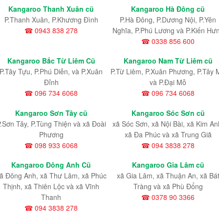
Kangaroo Thanh Xuân cũ
Kangaroo Hà Đông cũ
P.Thanh Xuân, P.Khương Đình
P.Hà Đông, P.Dương Nội, P.Yên
☎ 0943 838 278
Nghĩa, P.Phú Lương và P.Kiến Hư
☎ 0338 856 600
Kangaroo Bắc Từ Liêm Cũ
Kangaroo Nam Từ Liêm cũ
P.Tây Tựu
, P.Phú Diễn
, và P.Xuân
P.Từ Liêm
, P.Xuân Phương
, P.Tây 
Đỉnh
và P.Đại Mỗ
☎ 096 734 6068
☎ 096 734 6068
Kangaroo Sơn Tây cũ
Kangaroo Sóc Sơn cũ
.Sơn Tây, P.Tùng Thiện và xã Đoài
xã Sóc Sơn, xã Nội Bài, xã Kim An
Phương
xã Đa Phúc và xã Trung Giã
☎ 098 933 6068
☎ 094 3838 278
Kangaroo Đông Anh Cũ
Kangaroo Gia Lâm cũ
ã Đông Anh, xã Thư Lâm, xã Phúc
xã Gia Lâm, xã Thuận An, xã Bá
Thịnh, xã Thiên Lộc và xã Vĩnh
Tràng và xã Phù Đổng
Thanh
☎ 0378 90 3366
☎ 094 3838 278