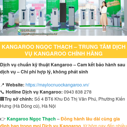
KANGAROO NGỌC THẠCH – TRUNG TÂM DỊCH
VỤ KANGAROO CHÍNH HÃNG
Dịch vụ chuẩn kỹ thuật Kangaroo – Cam kết bảo hành sau
dịch vụ – Chi phí hợp lý, không phát sinh
📍
Website:
https://maylocnuockangaroo.vn/
📞
Hotline Dịch vụ Kangaroo:
0943 838 278
🏢
Trụ sở chính:
Số 4 BT6 Khu Đô Thị Văn Phú, Phường Kiến
Hưng (Hà Đông cũ), Hà Nội
👉
Kangaroo Ngọc Thạch
–
Đồng hành lâu dài cùng gia
đình bạn trong mọi Dịch vụ Kangaroo
, từ hôm nay đến nhiều