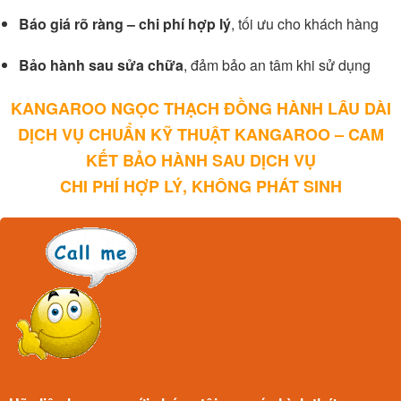
Báo giá rõ ràng – chi phí hợp lý
, tối ưu cho khách hàng
Bảo hành sau sửa chữa
, đảm bảo an tâm khi sử dụng
KANGAROO NGỌC THẠCH ĐỒNG HÀNH LÂU DÀI
DỊCH VỤ CHUẨN KỸ THUẬT KANGAROO – CAM
KẾT BẢO HÀNH SAU DỊCH VỤ
CHI PHÍ HỢP LÝ, KHÔNG PHÁT SINH