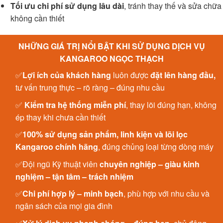
Tối ưu chi phí sử dụng lâu dài
, tránh thay thế và sửa chữa
không cần thiết
NHỮNG GIÁ TRỊ NỔI BẬT KHI SỬ DỤNG DỊCH VỤ
KANGAROO NGỌC THẠCH
✅
Lợi ích của khách hàng
luôn được
đặt lên hàng đầu,
tư vấn trung thực – rõ ràng – đúng nhu cầu
✅
Kiểm tra hệ thống miễn phí
, thay lõi đúng hạn, không
ép thay khi chưa cần thiết
✅
100% sử dụng sản phẩm, linh kiện và lõi lọc
Kangaroo chính hãng
, đúng chủng loại từng dòng máy
✅Đội ngũ Kỹ thuật viên
chuyên nghiệp – giàu kinh
nghiệm – tận tâm – trách nhiệm
✅
Chi phí hợp lý – minh bạch
, phù hợp với nhu cầu và
ngân sách của mọi gia đình