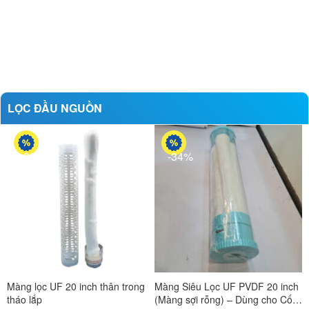
LỌC ĐẦU NGUỒN
-38%
-34%
Màng lọc UF 20 inch thân trong
Màng Siêu Lọc UF PVDF 20 inch
B
tháo lắp
(Màng sợi rỗng) – Dùng cho Cốc
t