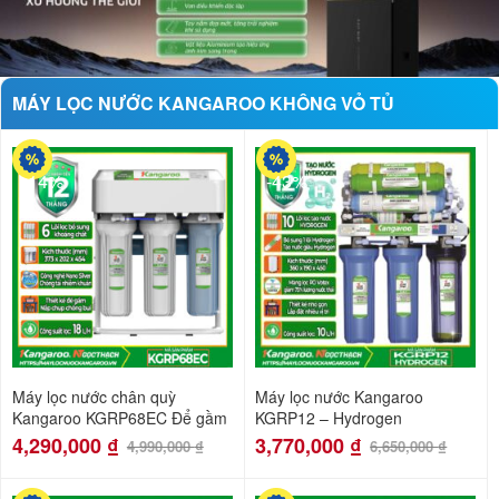
MÁY LỌC NƯỚC KANGAROO KHÔNG VỎ TỦ
-14%
-43%
Máy lọc nước chân quỳ
Máy lọc nước Kangaroo
Kangaroo KGRP68EC Để gầm
KGRP12 – Hydrogen
4,290,000
₫
3,770,000
₫
4,990,000
₫
6,650,000
₫