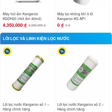
Máy hút ẩm Kangaroo
Máy lọc không khí ô tô
KGDH20 (Hút ẩm 40m2)
Kangaroo KG AP1
4,350,000
₫
0
₫
6,500,000
₫
0
₫
LÕI LỌC VÀ LINH KIỆN LỌC NƯỚC
-50%
-33%
Lõi lọc nước Kangaroo số 1 –
Lõi lọc nước Kangaroo số 2 –
Hàng chính hãng
Hàng chính hãng