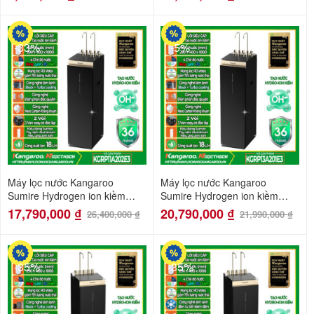
-33%
-5%
Máy lọc nước Kangaroo
Máy lọc nước Kangaroo
Sumire Hydrogen ion kiềm
Sumire Hydrogen ion kiềm
nóng lạnh KGRP11A202E3
nóng lạnh KGRP13A201E3
17,790,000
₫
20,790,000
₫
26,400,000
₫
21,990,000
₫
-35%
-35%