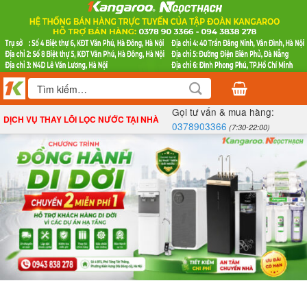
Bỏ
qua
nội
dung
Tìm
kiếm:
Gọi tư vấn & mua hàng:
DỊCH VỤ THAY LÕI LỌC NƯỚC TẠI NHÀ
0378903366
(7:30-22:00)