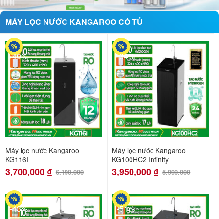
MÁY LỌC NƯỚC KANGAROO CÓ TỦ
-40%
-34%
Máy lọc nước Kangaroo
Máy lọc nước Kangaroo
KG116I
KG100HC2 Infinity
3,700,000
₫
3,950,000
₫
6,190,000
5,990,000
-43%
-51%