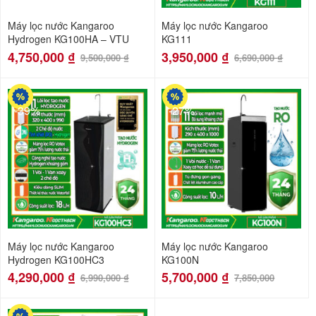
Máy lọc nước Kangaroo
Máy lọc nước Kangaroo
Hydrogen KG100HA – VTU
KG111
4,750,000
₫
3,950,000
₫
9,500,000
₫
6,690,000
₫
-39%
-27%
Máy lọc nước Kangaroo
Máy lọc nước Kangaroo
Hydrogen KG100HC3
KG100N
4,290,000
₫
5,700,000
₫
6,990,000
₫
7,850,000