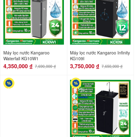
Máy lọc nước Kangaroo
Máy lọc nước Kangaroo Infinity
Waterfall KG10W1
KG109I
4,350,000
₫
3,750,000
₫
7,690,000
₫
7,650,000
₫
-50%
-41%