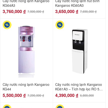
Cây nước nóng lạnh Kangaroo
Cây nước nóng lạnh hút bình
KG64A3
Kangaroo KG60A3
3,760,000
₫
3,650,000
₫
7,500,000
₫
7,690,000
₫
-25%
-35%
Cây nước nóng lạnh Kangaroo
Cây nước nóng lạnh Kangaroo
KG44
KG61A3 – Tích hợp lọc RO 5
lõi
5,500,000
₫
4,390,000
₫
7,290,000
₫
6,800,000