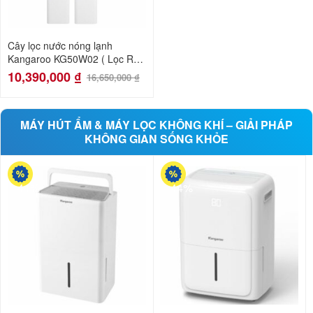
Cây lọc nước nóng lạnh
Kangaroo KG50W02 ( Lọc RO
)
10,390,000
₫
16,650,000
₫
MÁY HÚT ẨM & MÁY LỌC KHÔNG KHÍ – GIẢI PHÁP
KHÔNG GIAN SỐNG KHỎE
-41%
-44%