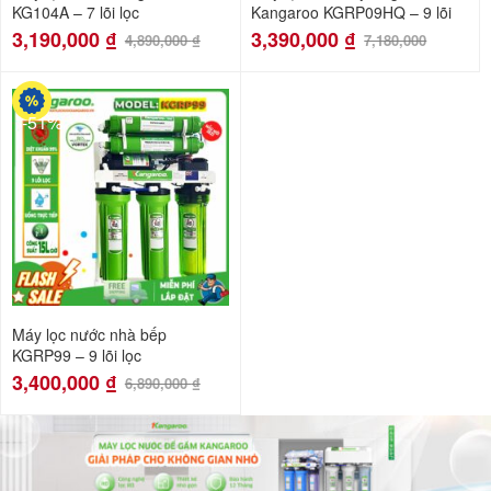
KG104A – 7 lõi lọc
Kangaroo KGRP09HQ – 9 lõi
3,190,000
₫
3,390,000
₫
4,890,000
₫
7,180,000
-51%
Máy lọc nước nhà bếp
KGRP99 – 9 lõi lọc
3,400,000
₫
6,890,000
₫