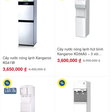
-17%
-48%
Cây nước nóng lạnh hút bình
Kangaroo KG56A3 – 3 vòi
Cây nước nóng lạnh Kangaroo
riêng biệt
3,600,000
₫
6,990,000
₫
KG41W
3,650,000
₫
4,400,000
₫
-42%
-38%
Làm đá