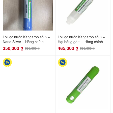
Lõi lọc nước Kangaroo số 5 –
Lõi lọc nước Kangaroo số 6 –
Nano Silver – Hàng chính
Hạt bóng gốm – Hàng chính
hãng
hãng
350,000
₫
465,000
₫
550,000
₫
650,000
₫
-40%
-49%