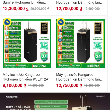
Sumire Hydrogen ion kiềm
Hydrogen ion kiềm nóng lạnh
KGEP13A1
KGHC12A3
12,300,000
₫
12,700,000
₫
20,900,000
₫
19,990,000
-39%
-31%
Máy lọc nước Kangaroo
Máy lọc nước Kangaroo
Hydrogen ion kiềm KGEP12A1
Hydrogen ion kiềm nóng lạnh
KGHC12A2
9,100,000
₫
12,750,000
₫
14,990,000
18,490,000