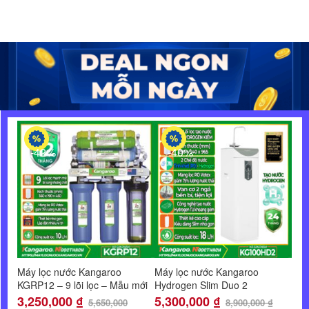
-42%
-40%
Máy lọc nước Kangaroo
Máy lọc nước Kangaroo
Máy
KGRP12 – 9 lõi lọc – Mẫu mới
Hydrogen Slim Duo 2
Hyd
2026
KG100HD2
KG1
3,250,000
₫
5,300,000
₫
8,
5,650,000
8,900,000
₫