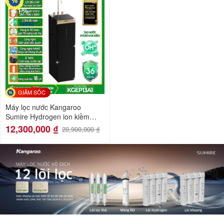
-41%
GIẢM SỐC
Máy lọc nước Kangaroo
Sumire Hydrogen ion kiềm
KGEP13A1
12,300,000
₫
20,900,000
₫