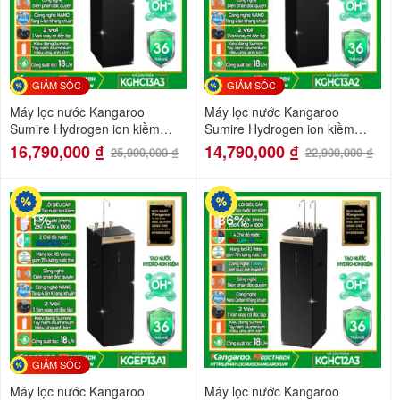
GIẢM SỐC
GIẢM SỐC
Máy lọc nước Kangaroo
Máy lọc nước Kangaroo
Sumire Hydrogen ion kiềm
Sumire Hydrogen ion kiềm
nóng lạnh KGHC13A3
nóng lạnh KGHC13A2
16,790,000
₫
14,790,000
₫
25,900,000
₫
22,900,000
₫
-41%
-36%
GIẢM SỐC
Máy lọc nước Kangaroo
Máy lọc nước Kangaroo