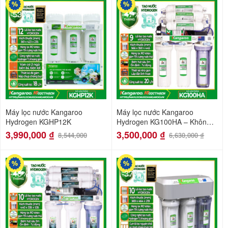
-53%
-47%
Máy lọc nước Kangaroo
Máy lọc nước Kangaroo
Hydrogen KGHP12K
Hydrogen KG100HA – Không
tủ – 20l/h
3,990,000
₫
3,500,000
₫
8,544,000
6,630,000
₫
-48%
-37%