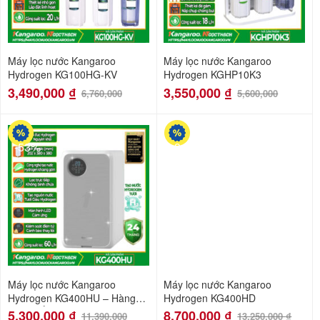
Máy lọc nước Kangaroo
Máy lọc nước Kangaroo
Hydrogen KG100HG-KV
Hydrogen KGHP10K3
3,490,000
₫
3,550,000
₫
6,760,000
5,600,000
-53%
-34%
Máy lọc nước Kangaroo
Máy lọc nước Kangaroo
Hydrogen KG400HU – Hàng
Hydrogen KG400HD
xuất khẩu
5,300,000
₫
8,700,000
₫
11,390,000
13,250,000
₫