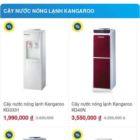
CÂY NƯỚC NÓNG LẠNH KANGAROO
-45%
-17%
Cây nước nóng lạnh Kangaroo
Cây nước nóng lạnh Kangaroo
KG3331
KG40N
1,990,000
₫
3,550,000
₫
3,590,000
4,290,000
₫