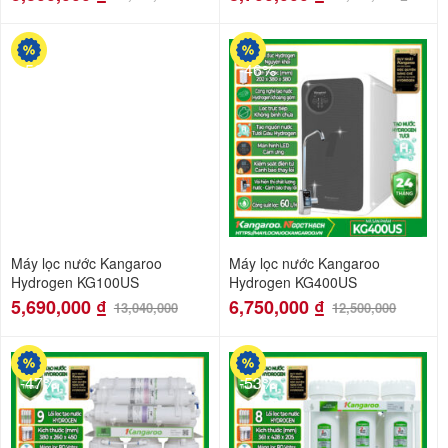
-56%
-46%
Máy lọc nước Kangaroo
Máy lọc nước Kangaroo
Hydrogen KG100US
Hydrogen KG400US
5,690,000
₫
6,750,000
₫
13,040,000
12,500,000
-47%
-53%