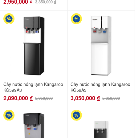
2,950,000
₫
3,850,000
₫
-51%
-43%
Cây nước nóng lạnh Kangaroo
Cây nước nóng lạnh Kangaroo
KG599A3
KG59A3
2,890,000
₫
3,050,000
₫
5,950,000
5,350,000
-34%
-51%