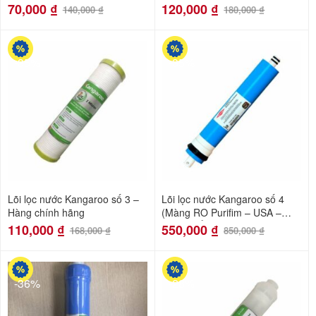
70,000
₫
120,000
₫
140,000
₫
180,000
₫
-35%
-35%
Lõi lọc nước Kangaroo số 3 –
Lõi lọc nước Kangaroo số 4
Hàng chính hãng
(Màng RO Purifim – USA –
Nhập khẩu Mỹ)
110,000
₫
550,000
₫
168,000
₫
850,000
₫
-36%
-28%