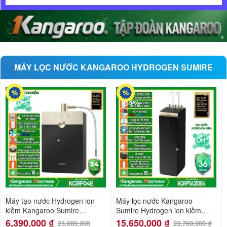
MÁY LỌC NƯỚC KANGAROO HYDROGEN SUMIRE
-72%
-34%
Máy tạo nước Hydrogen ion
Máy lọc nước Kangaroo
kiềm Kangaroo Sumire
Sumire Hydrogen ion kiềm
KGRF04E
nóng lạnh KGRP11A203E4
6,390,000
₫
15,650,000
₫
23,000,000
23,760,000
₫