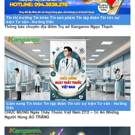
Tin thị trường
Tin khác
Tin sản phẩm
Tin tập đoàn
Tin tức sự
kiện
Tư vấn - Hướng Dẫn
Thông báo chuyển địa điểm Trụ sở Kangaroo Ngọc Thạch
Cẩm nang
Tin khác
Tin tập đoàn
Tin tức sự kiện
Tư vấn - Hướng
Dẫn
CHÚC MỪNG Ngày Thầy Thuốc Việt Nam 27/2 – Tri Ân Những
Người Hùng ÁO TRẮNG