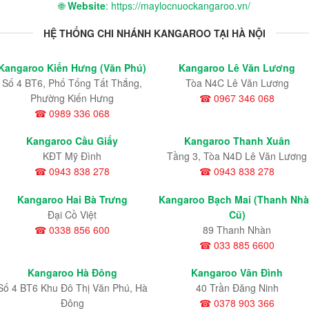
🌐
Website
: https://maylocnuockangaroo.vn/
HỆ THỐNG CHI NHÁNH KANGAROO TẠI HÀ NỘI
Kangaroo Kiến Hưng (Văn Phú)
Kangaroo Lê Văn Lương
Số 4 BT6, Phố Tống Tất Thắng,
Tòa N4C Lê Văn Lương
Phường Kiến Hưng
☎ 0967 346 068
☎ 0989 336 068
Kangaroo Cầu Giấy
Kangaroo Thanh Xuân
KĐT Mỹ Đình
Tầng 3, Tòa N4D Lê Văn Lương
☎ 0943 838 278
☎ 0943 838 278
Kangaroo Hai Bà Trưng
Kangaroo Bạch Mai (Thanh Nh
Đại Cồ Việt
Cũ)
☎ 0338 856 600
89 Thanh Nhàn
☎ 033 885 6600
Kangaroo Hà Đông
Kangaroo Vân Đình
Số 4 BT6 Khu Đô Thị Văn Phú, Hà
40 Trần Đăng Ninh
Đông
☎ 0378 903 366