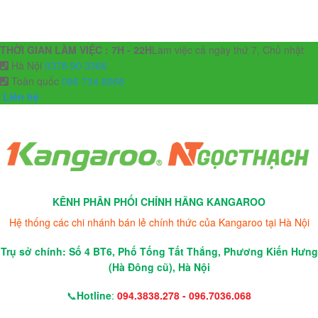
THỜI GIAN LÀM VIỆC : 7H - 22H
Làm việc cả ngày thứ 7, Chủ nhật
Hà Nội
0378 90 3366
Toàn quốc
096 734 6068
Liên hệ
KÊNH PHÂN PHỐI CHÍNH HÃNG KANGAROO
Hệ thống các chi nhánh bán lẻ chính thức của Kangaroo tại Hà Nội
Trụ sở chính: Số 4 BT6, Phố Tống Tất Thắng, Phương Kiến Hưng
(Hà Đông cũ), Hà Nội
📞
Hotline
:
094.3838.278 - 096.7036.068