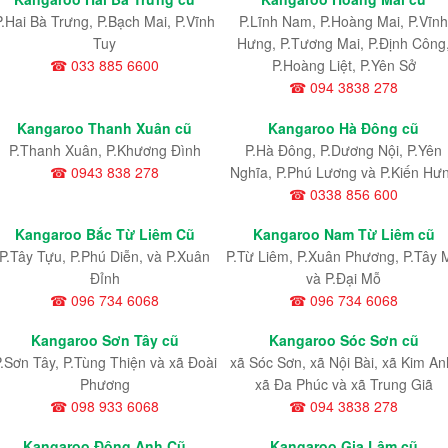
P.Hai Bà Trưng, P.Bạch Mai, P.Vĩnh
P.Lĩnh Nam
, P.Hoàng Mai
, P.Vĩnh
Tuy
Hưng
, P.Tương Mai, P.Định Công
☎ 033 885 6600
P.Hoàng Liệt, P.Yên Sở
☎ 094 3838 278
Kangaroo Thanh Xuân cũ
Kangaroo Hà Đông cũ
P.Thanh Xuân, P.Khương Đình
P.Hà Đông, P.Dương Nội, P.Yên
☎ 0943 838 278
Nghĩa, P.Phú Lương và P.Kiến Hư
☎ 0338 856 600
Kangaroo Bắc Từ Liêm Cũ
Kangaroo Nam Từ Liêm cũ
P.Tây Tựu
, P.Phú Diễn
, và P.Xuân
P.Từ Liêm
, P.Xuân Phương
, P.Tây 
Đỉnh
và P.Đại Mỗ
☎ 096 734 6068
☎ 096 734 6068
Kangaroo Sơn Tây cũ
Kangaroo Sóc Sơn cũ
.Sơn Tây, P.Tùng Thiện và xã Đoài
xã Sóc Sơn, xã Nội Bài, xã Kim An
Phương
xã Đa Phúc và xã Trung Giã
☎ 098 933 6068
☎ 094 3838 278
Kangaroo Đông Anh Cũ
Kangaroo Gia Lâm cũ