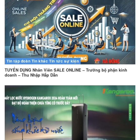
Tin tập đoàn
Tin khác
Tin tức sự kiện
TUYỂN DỤNG Nhân Viên SALE ONLINE – Trưởng bộ phận kinh
doanh – Thu Nhập Hấp Dẫn