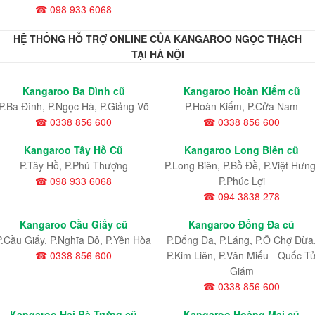
☎ 098 933 6068
HỆ THỐNG HỖ TRỢ ONLINE CỦA KANGAROO NGỌC THẠCH
TẠI HÀ NỘI
Kangaroo Ba Đình cũ
Kangaroo Hoàn Kiếm cũ
P.Ba Đình, P.Ngọc Hà, P.Giảng Võ
P.Hoàn Kiếm, P.Cửa Nam
☎ 0338 856 600
☎ 0338 856 600
Kangaroo Tây Hồ Cũ
Kangaroo Long Biên cũ
P.Tây Hồ, P.Phú Thượng
P.Long Biên, P.Bồ Đề, P.Việt Hưng
☎ 098 933 6068
P.Phúc Lợi
☎ 094 3838 278
Kangaroo Cầu Giấy cũ
Kangaroo Đống Đa cũ
P.Cầu Giấy, P.Nghĩa Đô, P.Yên Hòa
P.Đống Đa, P.Láng, P.Ô Chợ Dừa
☎ 0338 856 600
P.Kim Liên, P.Văn Miếu - Quốc T
Giám
☎ 0338 856 600
Kangaroo Hai Bà Trưng cũ
Kangaroo Hoàng Mai cũ