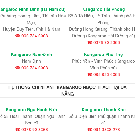
angaroo Ninh Bình (Hà Nam cũ)
Kangaroo Hải Phòng
ửa hàng Hoàng Lâm, Thị trấn Hòa
Số 3 Tô Hiệu, Lê Trân, thành phố 
Mạc,
Phòng
Huyện Duy Tiên, tỉnh Hà Nam
Đường Hồng Quang; Thành phố H
☎ 096 734 6068
Dương (Kangaroo Hải Dương cũ
☎ 0378 90 3366
Kangaroo Nam Định
Kangaroo Phú Thọ
Nam Định
Phúc Yên - Vĩnh Phúc (Kangaroo
☎ 096 734 6068
Vĩnh Phúc cũ)
☎ 098 933 6068
HỆ THỐNG CHI NHÁNH KANGAROO NGỌC THẠCH TẠI ĐÀ
NẴNG
Kangaroo Ngũ Hành Sơn
Kangaroo Thanh Khê
ố 58 Hoài Thanh, Quận Ngũ Hành
Số 3 Điện Biên Phủ,quận Thanh K
Sơn cũ
cũ
☎ 0378 90 3366
☎ 094 3838 278