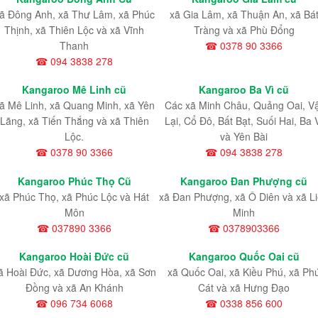
ã Đông Anh, xã Thư Lâm, xã Phúc
xã Gia Lâm, xã Thuận An, xã Bá
Thịnh, xã Thiên Lộc và xã Vĩnh
Tràng và xã Phù Đổng
Thanh
☎ 0378 90 3366
☎ 094 3838 278
Kangaroo Mê Linh cũ
Kangaroo Ba Vì cũ
ã Mê Linh, xã Quang Minh, xã Yên
Các xã Minh Châu, Quảng Oai, V
Lãng, xã Tiến Thắng và xã Thiên
Lại, Cổ Đô, Bất Bạt, Suối Hai, Ba 
Lộc.
và Yên Bài
☎ 0378 90 3366
☎ 094 3838 278
Kangaroo Phúc Thọ Cũ
Kangaroo Đan Phượng cũ
xã Phúc Thọ, xã Phúc Lộc và Hát
xã Đan Phượng, xã Ô Diên và xã L
Môn
Minh
☎ 037890 3366
☎ 0378903366
Kangaroo Hoài Đức cũ
Kangaroo Quốc Oai cũ
ã Hoài Đức, xã Dương Hòa, xã Sơn
xã Quốc Oai, xã Kiều Phú, xã Ph
Đồng và xã An Khánh
Cát và xã Hưng Đạo
☎ 096 734 6068
☎ 0338 856 600