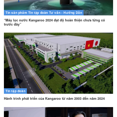
Tin sản phẩm
Tin tập đoàn
Tư vấn - Hướng Dẫn
“Máy lọc nước Kangaroo 2024 đạt độ hoàn thiện chưa từng có
trước đây”
Tin tập đoàn
Hành trình phát triển của Kangaroo từ năm 2003 đến năm 2024