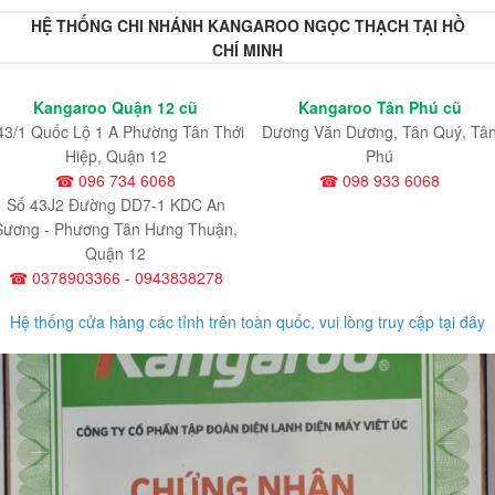
HỆ THỐNG CHI NHÁNH KANGAROO NGỌC THẠCH TẠI HỒ
CHÍ MINH
Kangaroo Quận 12 cũ
Kangaroo Tân Phú cũ
43/1 Quốc Lộ 1 A Phường Tân Thới
Dương Văn Dương, Tân Quý, Tâ
Hiệp, Quận 12
Phú
☎ 096 734 6068
☎ 098 933 6068
Số 43J2 Đường DD7-1 KDC An
Sương - Phương Tân Hưng Thuận,
Quận 12
☎ 0378903366 - 0943838278
Hệ thống cửa hàng các tỉnh trên toàn quốc, vui lòng truy cập tại đây