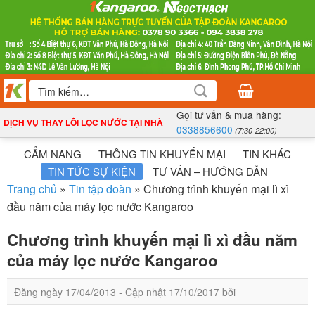
Bỏ
qua
nội
dung
Tìm
kiếm:
Gọi tư vấn & mua hàng:
DỊCH VỤ THAY LÕI LỌC NƯỚC TẠI NHÀ
0338856600
(7:30-22:00)
CẨM NANG
THÔNG TIN KHUYẾN MẠI
TIN KHÁC
TIN TỨC SỰ KIỆN
TƯ VẤN – HƯỚNG DẪN
Trang chủ
»
Tin tập đoàn
»
Chương trình khuyến mại lì xì
đầu năm của máy lọc nước Kangaroo
Chương trình khuyến mại lì xì đầu năm
của máy lọc nước Kangaroo
Đăng ngày
17/04/2013
- Cập nhật
17/10/2017
bởi