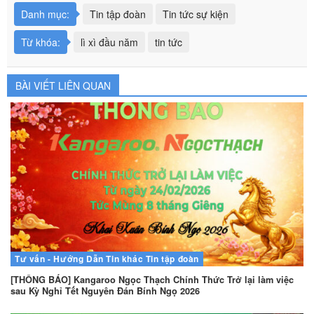
Danh mục:
Tin tập đoàn
Tin tức sự kiện
Từ khóa:
lì xì đầu năm
tin tức
BÀI VIẾT LIÊN QUAN
Tư vấn - Hướng Dẫn
Tin khác
Tin tập đoàn
[THÔNG BÁO] Kangaroo Ngọc Thạch Chính Thức Trở lại làm việc
sau Kỳ Nghỉ Tết Nguyên Đán Bính Ngọ 2026