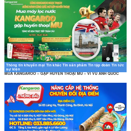
Thông tin khuyến mại
Tin khác
Tin sản phẩm
Tin tập đoàn
Tin tức
sự kiện
MUA KANGAROO – GẶP HUYỀN THOẠI MU – VI VU ANH QUỐC