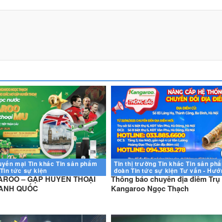
uyến mại
Tin khác
Tin sản phẩm
Tin thị trường
Tin khác
Tin sản ph
Tin tức sự kiện
đoàn
Tin tức sự kiện
Tư vấn - Hướ
ROO – GẶP HUYỀN THOẠI
Thông báo chuyển địa điểm Trụ
 ANH QUỐC
Kangaroo Ngọc Thạch