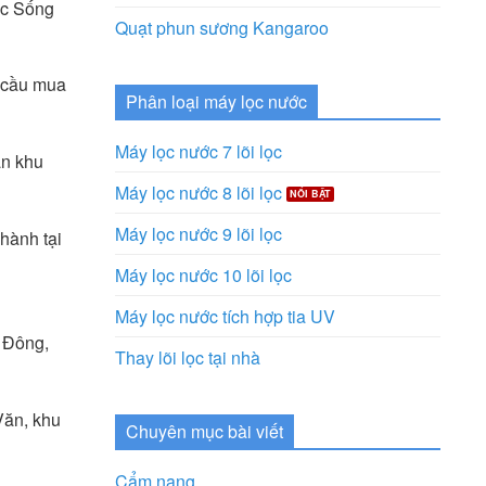
ức Sống
Quạt phun sương Kangaroo
u cầu mua
Phân loại máy lọc nước
Máy lọc nước 7 lõi lọc
ần khu
Máy lọc nước 8 lõi lọc
Máy lọc nước 9 lõi lọc
hành tại
Máy lọc nước 10 lõi lọc
Máy lọc nước tích hợp tia UV
à Đông,
Thay lõi lọc tại nhà
Văn, khu
Chuyên mục bài viết
Cẩm nang