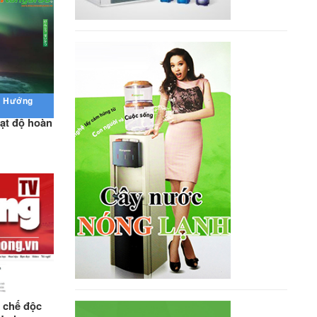
- Hướng
ạt độ hoàn
 chế độc