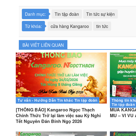
Danh mục:
Tin tập đoàn
Tin tức sự kiện
Từ khóa:
cửa hàng Kangaroo
tin tức
BÀI VIẾT LIÊN QUAN
Tư vấn - Hướng Dẫn
Tin khác
Tin tập đoàn
Thông tin kh
Tin tập đoàn
[THÔNG BÁO] Kangaroo Ngọc Thạch
MUA KANGA
Chính Thức Trở lại làm việc sau Kỳ Nghỉ
MU – VI VU
Tết Nguyên Đán Bính Ngọ 2026