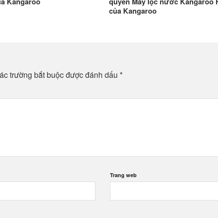
ủa Kangaroo
quyền Máy lọc nước Kangaroo 
của Kangaroo
ác trường bắt buộc được đánh dấu
*
Trang web