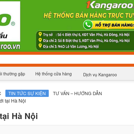
i thường gặp
Hệ thống cửa hàng
Dịch vụ Kangaroo
C
TIN TỨC SỰ KIỆN
TƯ VẤN – HƯỚNG DẪN
i tại Hà Nội
ại Hà Nội