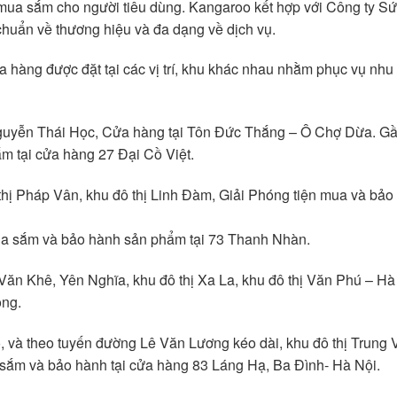
mua sắm cho người tiêu dùng. Kangaroo kết hợp với Công ty S
huẩn về thương hiệu và đa dạng về dịch vụ.
 hàng được đặt tại các vị trí, khu khác nhau nhằm phục vụ nh
 Nguyễn Thái Học, Cửa hàng tại Tôn Đức Thắng – Ô Chợ Dừa. G
 tại cửa hàng 27 Đại Cồ Việt.
hị Pháp Vân, khu đô thị Linh Đàm, Giải Phóng tiện mua và bảo 
mua sắm và bảo hành sản phẩm tại 73 Thanh Nhàn.
Văn Khê, Yên Nghĩa, khu đô thị Xa La, khu đô thị Văn Phú – H
ông.
, và theo tuyến đường Lê Văn Lương kéo dài, khu đô thị Trung 
 sắm và bảo hành tại cửa hàng 83 Láng Hạ, Ba Đình- Hà Nội.