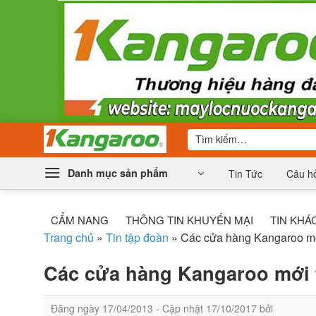
Bỏ
qua
nội
dung
Tìm
kiếm:
Danh mục sản phẩm
Tin Tức
Câu hỏ
CẨM NANG
THÔNG TIN KHUYẾN MẠI
TIN KHÁ
Trang chủ
»
Tin tập đoàn
»
Các cửa hàng Kangaroo mớ
Các cửa hàng Kangaroo mới t
Đăng ngày
17/04/2013
- Cập nhật
17/10/2017
bởi