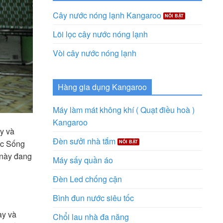
Cây nước nóng lạnh Kangaroo
Lõi lọc cây nước nóng lạnh
Vòi cây nước nóng lạnh
Hàng gia dụng Kangaroo
Máy làm mát không khí ( Quạt điều hoà )
Kangaroo
ày và
Đèn sưởi nhà tắm
ức Sống
 này đang
Máy sấy quần áo
Đèn Led chống cận
Bình đun nước siêu tốc
ày và
Chổi lau nhà đa năng