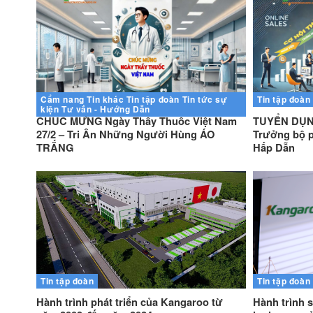
Cẩm nang
Tin khác
Tin tập đoàn
Tin tức sự
Tin tập đoàn
kiện
Tư vấn - Hướng Dẫn
CHÚC MỪNG Ngày Thầy Thuốc Việt Nam
TUYỂN DỤNG
27/2 – Tri Ân Những Người Hùng ÁO
Trưởng bộ p
TRẮNG
Hấp Dẫn
Tin tập đoàn
Tin tập đoàn
Hành trình phát triển của Kangaroo từ
Hành trình 