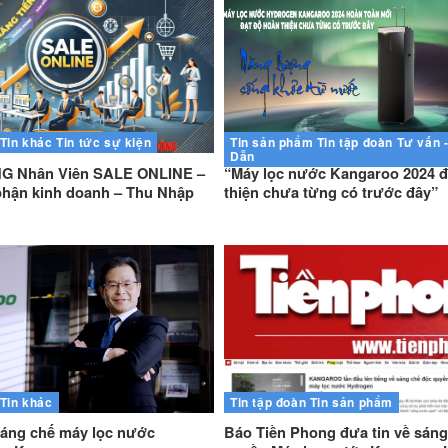
Tin khác
Tin tức sự kiện
Tin sản phẩm
Tin tập đoàn
Tư vấn 
Dẫn
 Nhân Viên SALE ONLINE –
“Máy lọc nước Kangaroo 2024 đ
hận kinh doanh – Thu Nhập
thiện chưa từng có trước đây”
Tin khác
Tin tập đoàn
Tin sản phẩm
sáng chế máy lọc nước
Báo Tiền Phong đưa tin về sáng