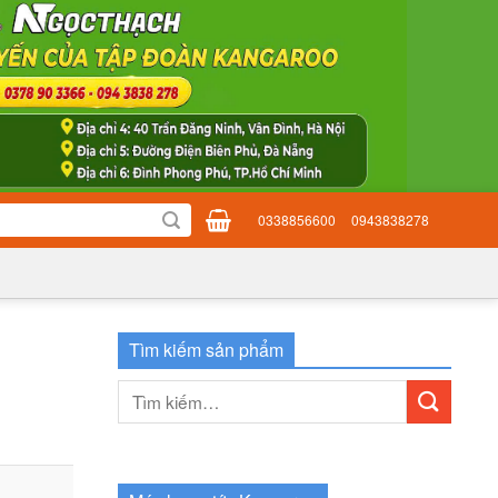
0338856600
0943838278
Tìm kiếm sản phẩm
Tìm
kiếm: