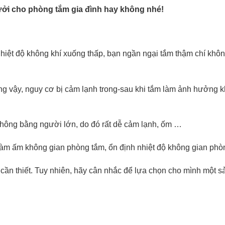
sưởi cho phòng tắm gia đình hay không nhé!
nhiệt độ không khí xuống thấp, bạn ngần ngại tắm thậm chí khô
ững vậy, nguy cơ bị cảm lạnh trong-sau khi tắm làm ảnh hưởng 
h không bằng người lớn, do đó rất dễ cảm lạnh, ốm …
làm ấm không gian phòng tắm, ổn định nhiệt độ không gian phò
 cần thiết. Tuy nhiên, hãy cân nhắc để lựa chọn cho mình một 