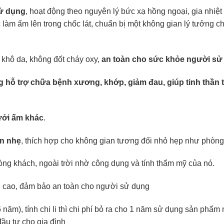
ử dụng
, hoạt động theo nguyên lý bức xạ hồng ngoại, gia nhiệ
làm ấm lên trong chốc lát, chuẩn bị một không gian lý tưởng ch
 khô da, không đốt cháy oxy,
an toàn cho sức khỏe người sử
g hỗ trợ chữa bệnh xương, khớp, giảm đau, giúp tinh thần t
sưởi ấm khác
.
ọn nhẹ
, thích hợp cho không gian tương đối nhỏ hẹp như phòng
ng khách, ngoài trời nhờ công dụng và tính thẩm mỹ của nó.
ăng cao, đảm bảo an toàn cho người sử dụng
năm), tính chi li thì chi phí bỏ ra cho 1 năm sử dụng sản phẩm
đầu tư cho gia đình