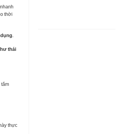
t nhanh
o thời
 dụng
.
hư thái
 tắm
 này thực