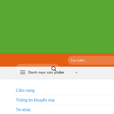
Bỏ
qua
nội
dung
Tìm
kiếm:
Tìm
kiếm:
Danh mục sản phẩm
Cẩm nang
Thông tin khuyến mại
Tin khác