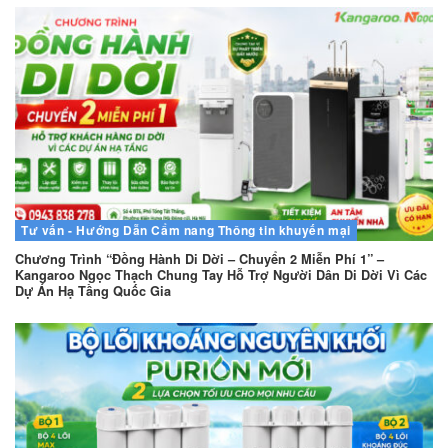
Tư vấn - Hướng Dẫn
Cẩm nang
Thông tin khuyến mại
Chương Trình “Đồng Hành Di Dời – Chuyển 2 Miễn Phí 1” –
Kangaroo Ngọc Thạch Chung Tay Hỗ Trợ Người Dân Di Dời Vì Các
Dự Án Hạ Tầng Quốc Gia