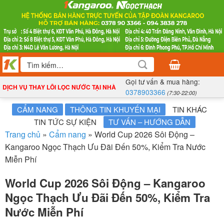
Bỏ
qua
nội
dung
Tìm
kiếm:
Gọi tư vấn & mua hàng:
DỊCH VỤ THAY LÕI LỌC NƯỚC TẠI NHÀ
0378903366
(7:30-22:00)
CẨM NANG
THÔNG TIN KHUYẾN MẠI
TIN KHÁC
TIN TỨC SỰ KIỆN
TƯ VẤN – HƯỚNG DẪN
Trang chủ
»
Cẩm nang
»
World Cup 2026 Sôi Động –
Kangaroo Ngọc Thạch Ưu Đãi Đến 50%, Kiểm Tra Nước
Miễn Phí
World Cup 2026 Sôi Động – Kangaroo
Ngọc Thạch Ưu Đãi Đến 50%, Kiểm Tra
Nước Miễn Phí