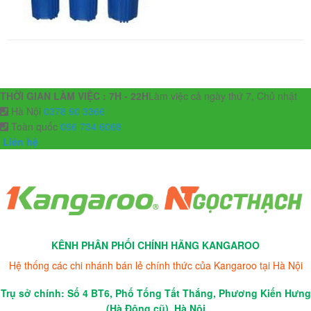
THỜI GIAN LÀM VIỆC : 7H - 22H
Làm việc cả ngày thứ 7, Chủ nhật
Hà Nội
0378 90 3366
Toàn quốc
096 734 6068
Liên hệ
KÊNH PHÂN PHỐI CHÍNH HÃNG KANGAROO
Hệ thống các chi nhánh bán lẻ chính thức của Kangaroo tại Hà Nội
Trụ sở chính: Số 4 BT6, Phố Tống Tất Thắng, Phương Kiến Hưng
(Hà Đông cũ), Hà Nội