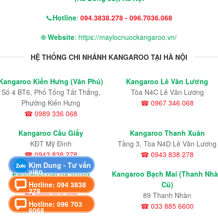
📞
Hotline
:
094.3838.278 - 096.7036.068
🌐
Website
: https://maylocnuockangaroo.vn/
HỆ THỐNG CHI NHÁNH KANGAROO TẠI HÀ NỘI
Kangaroo Kiến Hưng (Văn Phú)
Kangaroo Lê Văn Lương
Số 4 BT6, Phố Tống Tất Thắng,
Tòa N4C Lê Văn Lương
Phường Kiến Hưng
☎ 0967 346 068
☎ 0989 336 068
Kangaroo Cầu Giấy
Kangaroo Thanh Xuân
KĐT Mỹ Đình
Tầng 3, Tòa N4D Lê Văn Lương
☎ 0943 838 278
☎ 0943 838 278
Kim Dung - Tư vấn
viên
Kangaroo Hai Bà Trưng
Kangaroo Bạch Mai (Thanh Nh
Đại Cồ Việt
Cũ)
Hotline: 094 3838
278
☎ 0338 856 600
89 Thanh Nhàn
Hotline: 096 703
☎ 033 885 6600
6068