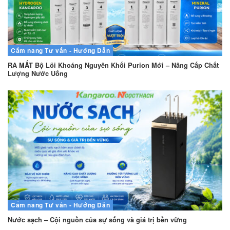
Cẩm nang
Tư vấn - Hướng Dẫn
RA MẮT Bộ Lõi Khoáng Nguyên Khối Purion Mới – Nâng Cấp Chất
Lượng Nước Uống
Cẩm nang
Tư vấn - Hướng Dẫn
Nước sạch – Cội nguồn của sự sống và giá trị bền vững