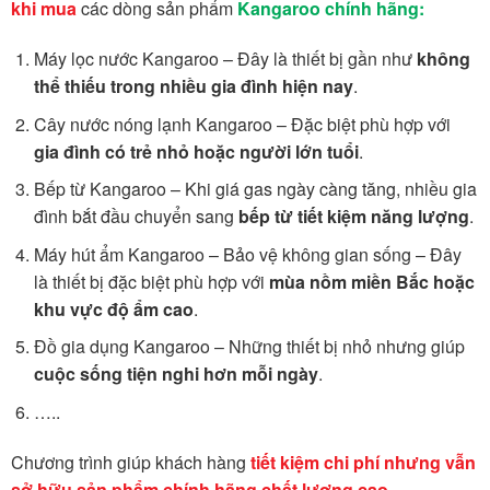
khi mua
các dòng sản phẩm
Kangaroo chính hãng:
Máy lọc nước Kangaroo – Đây là thiết bị gần như
không
thể thiếu trong nhiều gia đình hiện nay
.
Cây nước nóng lạnh Kangaroo – Đặc biệt phù hợp với
gia đình có trẻ nhỏ hoặc người lớn tuổi
.
Bếp từ Kangaroo – Khi giá gas ngày càng tăng, nhiều gia
đình bắt đầu chuyển sang
bếp từ tiết kiệm năng lượng
.
Máy hút ẩm Kangaroo – Bảo vệ không gian sống – Đây
là thiết bị đặc biệt phù hợp với
mùa nồm miền Bắc hoặc
khu vực độ ẩm cao
.
Đồ gia dụng Kangaroo – Những thiết bị nhỏ nhưng giúp
cuộc sống tiện nghi hơn mỗi ngày
.
…..
Chương trình giúp khách hàng
tiết kiệm chi phí nhưng vẫn
sở hữu sản phẩm chính hãng chất lượng cao
.