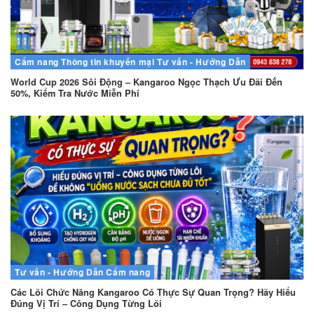
Cẩm nang
Thông tin khuyến mại
Tư vấn - Hướng Dẫn
World Cup 2026 Sôi Động – Kangaroo Ngọc Thạch Ưu Đãi Đến
50%, Kiểm Tra Nước Miễn Phí
Tư vấn - Hướng Dẫn
Cẩm nang
Các Lõi Chức Năng Kangaroo Có Thực Sự Quan Trọng? Hãy Hiểu
Đúng Vị Trí – Công Dụng Từng Lõi