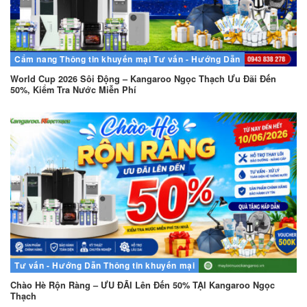
Cẩm nang
Thông tin khuyến mại
Tư vấn - Hướng Dẫn
World Cup 2026 Sôi Động – Kangaroo Ngọc Thạch Ưu Đãi Đến
50%, Kiểm Tra Nước Miễn Phí
Tư vấn - Hướng Dẫn
Thông tin khuyến mại
Chào Hè Rộn Ràng – ƯU ĐÃI Lên Đến 50% TẠI Kangaroo Ngọc
Thạch