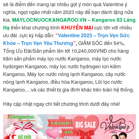
sẽ là điểm đến mang lại nhiều gợi ý món quà Valentine ý
nghĩa, ngọt ngào nhất năm 2023 này để bạn dành tặng nửa
kia.
MAYLOCNUOCKANGAROO.VN – Kangaroo 83 Láng
Hạ
triển khai chương trình
KHUYẾN MẠI
cực lớn với nhiều
ưu đãi cực kỳ hấp dẫn:
“
Valentine 2023 – Trọn Vẹn Sức
Khỏe – Trọn Vẹn Yêu Thương
”
,
GIẢM SỐC đến 54%,
Tổng Ưu Đãi/Sản phẩm lên tới 10,240,000VNĐ cho hàng
trăm sản phẩm máy lọc nước Kangaroo, máy lọc nước
hydorgen Kangaroo, máy lọc nước hydrogen ion kiềm
Kangaroo, Máy lọc nước nóng lạnh Kangaroo, cây nước
nóng lạnh Kangaroo, điều hòa Kangaroo, Lõi lọc nước
Kangaroo,…và các thiết bị gia đình khác trên toàn hệ thống.
Hãy cập nhật ngay chi tiết chương trình dưới đây nhé!