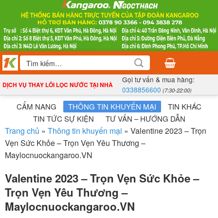
Bỏ
qua
nội
dung
Tìm
kiếm:
Gọi tư vấn & mua hàng:
DỊCH VỤ THAY LÕI LỌC NƯỚC TẠI NHÀ
0338856600
(7:30-22:00)
CẨM NANG
THÔNG TIN KHUYẾN MẠI
TIN KHÁC
TIN TỨC SỰ KIỆN
TƯ VẤN – HƯỚNG DẪN
Trang chủ
»
Thông tin khuyến mại
»
Valentine 2023 – Trọn
Vẹn Sức Khỏe – Trọn Vẹn Yêu Thương –
Maylocnuockangaroo.VN
Valentine 2023 – Trọn Vẹn Sức Khỏe –
Trọn Vẹn Yêu Thương –
Maylocnuockangaroo.VN