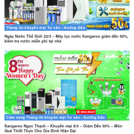
Thông tin khuyến mại
Tư vấn - Hướng Dẫn
Ngày Nước Thế Giới 22/3 – Máy lọc nước Kangaroo giảm đến 50%,
kiểm tra nước miễn phí tại nhà
Cẩm nang
Thông tin khuyến mại
Tư vấn - Hướng Dẫn
Kangaroo Ngọc Thạch – Khuyến mại 8/3 – Giảm Đến 50% – Món
Quà Thiết Thực Cho Gia Đình Hiện Đại