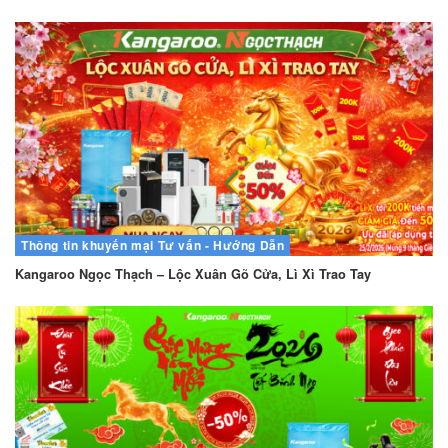
Thông tin khuyến mại
Tư vấn - Hướng Dẫn
Kangaroo Ngọc Thạch – Lộc Xuân Gõ Cửa, Lì Xì Trao Tay