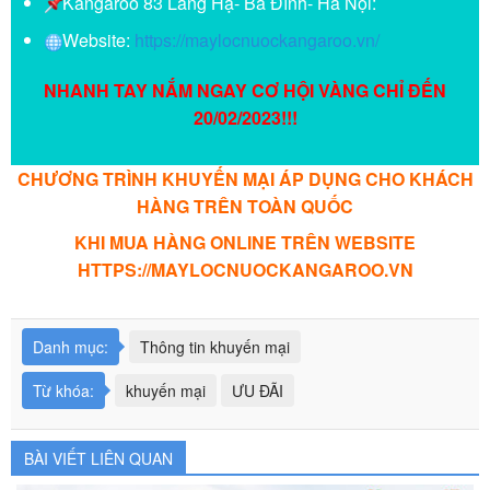
Kangaroo 83 Láng Hạ- Ba Đình- Hà Nội:
Website:
https://maylocnuockangaroo.vn/
NHANH TAY NẮM NGAY CƠ HỘI VÀNG CHỈ ĐẾN
20/02/2023!!!
CHƯƠNG TRÌNH KHUYẾN MẠI ÁP DỤNG CHO KHÁCH
HÀNG TRÊN TOÀN QUỐC
KHI MUA HÀNG ONLINE TRÊN WEBSITE
HTTPS://MAYLOCNUOCKANGAROO.VN
Danh mục:
Thông tin khuyến mại
Từ khóa:
khuyến mại
ƯU ĐÃI
BÀI VIẾT LIÊN QUAN