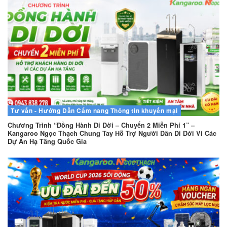
Tư vấn - Hướng Dẫn
Cẩm nang
Thông tin khuyến mại
Chương Trình “Đồng Hành Di Dời – Chuyển 2 Miễn Phí 1” –
Kangaroo Ngọc Thạch Chung Tay Hỗ Trợ Người Dân Di Dời Vì Các
Dự Án Hạ Tầng Quốc Gia