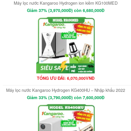
Máy lọc nước Kangaroo Hydrogen ion kiềm KG100MED
Giảm 37% (3,970,000Đ) còn 6,680,000Đ
TỔNG ƯU ĐÃI: 6,070,000VNĐ
Máy lọc nước Kangaroo Hydrogen KG400HU – Nhập khẩu 2022
Giảm 33% (3,790,000Đ) còn 7,600,000Đ