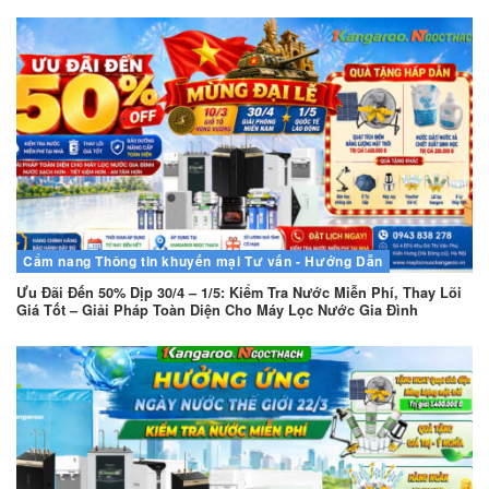
Cẩm nang
Thông tin khuyến mại
Tư vấn - Hướng Dẫn
Ưu Đãi Đến 50% Dịp 30/4 – 1/5: Kiểm Tra Nước Miễn Phí, Thay Lõi
Giá Tốt – Giải Pháp Toàn Diện Cho Máy Lọc Nước Gia Đình