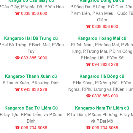
P.Cầu Giấy, P.Nghĩa Đô, P.Yên Hòa
P.Đống Đa, P.Láng, P.Ô Chợ Dừa
☎ 0338 856 600
P.Kim Liên, P.Văn Miếu - Quốc T
Giám
☎ 0338 856 600
Kangaroo Hai Bà Trưng cũ
Kangaroo Hoàng Mai cũ
P.Hai Bà Trưng, P.Bạch Mai, P.Vĩnh
P.Lĩnh Nam
, P.Hoàng Mai
, P.Vĩnh
Tuy
Hưng
, P.Tương Mai, P.Định Công
☎ 033 885 6600
P.Hoàng Liệt, P.Yên Sở
☎ 094 3838 278
Kangaroo Thanh Xuân cũ
Kangaroo Hà Đông cũ
P.Thanh Xuân, P.Khương Đình
P.Hà Đông, P.Dương Nội, P.Yên
☎ 0943 838 278
Nghĩa, P.Phú Lương và P.Kiến Hư
☎ 0338 856 600
Kangaroo Bắc Từ Liêm Cũ
Kangaroo Nam Từ Liêm cũ
P.Tây Tựu
, P.Phú Diễn
, và P.Xuân
P.Từ Liêm
, P.Xuân Phương
, P.Tây 
Đỉnh
và P.Đại Mỗ
☎ 096 734 6068
☎ 096 734 6068