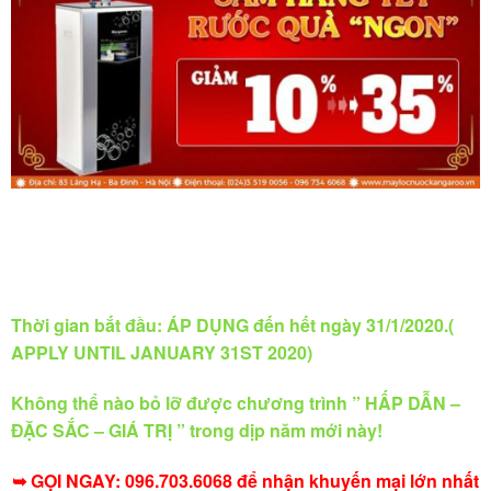
Thời gian bắt đầu: ÁP DỤNG đến hết ngày 31/1/2020.(
APPLY UNTIL JANUARY 31ST 2020)
Không thể nào bỏ lỡ được chương trình ” HẤP DẪN –
ĐẶC SẮC – GIÁ TRỊ ” trong dịp năm mới này!
➥ GỌI NGAY: 096.703.6068 để nhận khuyến mại lớn nhất