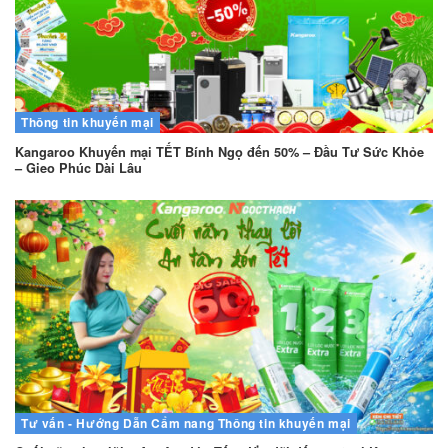
Thông tin khuyến mại
Kangaroo Khuyến mại TẾT Bính Ngọ đến 50% – Đầu Tư Sức Khỏe
– Gieo Phúc Dài Lâu
Tư vấn - Hướng Dẫn
Cẩm nang
Thông tin khuyến mại