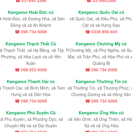
☎ 037890 3366
☎ 0378903366
Kangaroo Hoài Đức cũ
Kangaroo Quốc Oai cũ
ã Hoài Đức, xã Dương Hòa, xã Sơn
xã Quốc Oai, xã Kiều Phú, xã Ph
Đồng và xã An Khánh
Cát và xã Hưng Đạo
☎ 096 734 6068
☎ 0338 856 600
Kangaroo Thạch Thất Cũ
Kangaroo Chương Mỹ cũ
ã Thạch Thất, xã Hạ Bằng, xã Tây
P.Chương Mỹ, xã Phú Nghĩa, xã X
Phương, xã Hòa Lạch và xã Yên
Mai, xã Trần Phú, xã Hòa Phú và 
Xuân
Quảng Bị
☎ 098 933 6068
☎ 096 734 6068
Kangaroo Thanh Oai cũ
Kangaroo Thường Tín cũ
ã Thanh Oai, xã Bình Minh, xã Tam
xã Thường Tín, xã Thượng Phúc, 
Hưng và xã Dân Hòa
Chương Dương và xã Hồng Vân
☎ 096 734 6068
☎ 096 734 6068
Kangaroo Phú Xuyên Cũ
Kangaroo Ứng Hòa cũ
xã Phú Xuyên, xã Phượng Dực, xã
xã Vân Đình, xã Ứng Thiên, xã H
Chuyên Mỹ và xã Đại Xuyên
Xá và xã Ứng Hòa