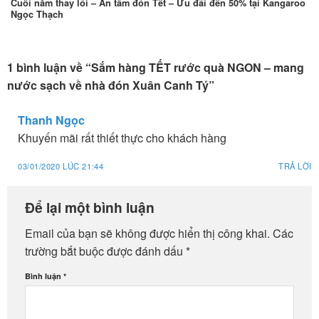
Cuối năm thay lõi – An tâm đón Tết – Ưu đãi đến 50% tại Kangaroo
Ngọc Thạch
1 bình luận về “
Sắm hàng TẾT rước quà NGON – mang
nước sạch về nhà đón Xuân Canh Tý
”
Thanh Ngọc
Khuyến mãi rất thiết thực cho khách hàng
03/01/2020 LÚC 21:44
TRẢ LỜI
Để lại một bình luận
Email của bạn sẽ không được hiển thị công khai.
Các
trường bắt buộc được đánh dấu
*
Bình luận
*