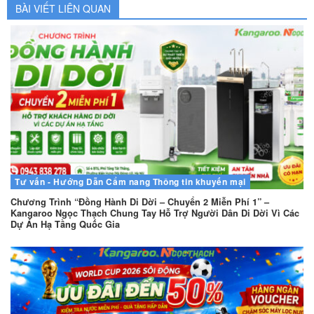
BÀI VIẾT LIÊN QUAN
Tư vấn - Hướng Dẫn
Cẩm nang
Thông tin khuyến mại
Chương Trình “Đồng Hành Di Dời – Chuyển 2 Miễn Phí 1” –
Kangaroo Ngọc Thạch Chung Tay Hỗ Trợ Người Dân Di Dời Vì Các
Dự Án Hạ Tầng Quốc Gia