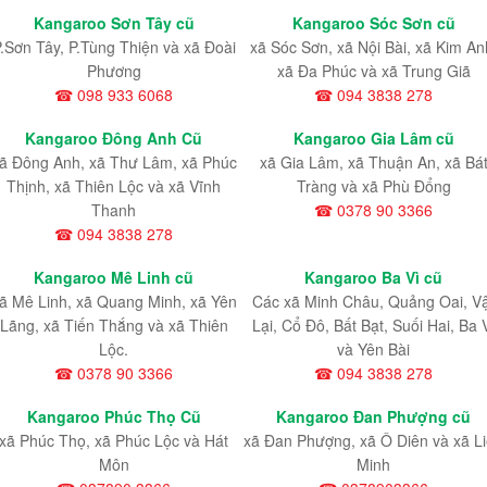
Kangaroo Sơn Tây cũ
Kangaroo Sóc Sơn cũ
.Sơn Tây, P.Tùng Thiện và xã Đoài
xã Sóc Sơn, xã Nội Bài, xã Kim An
Phương
xã Đa Phúc và xã Trung Giã
☎ 098 933 6068
☎ 094 3838 278
Kangaroo Đông Anh Cũ
Kangaroo Gia Lâm cũ
ã Đông Anh, xã Thư Lâm, xã Phúc
xã Gia Lâm, xã Thuận An, xã Bá
Thịnh, xã Thiên Lộc và xã Vĩnh
Tràng và xã Phù Đổng
Thanh
☎ 0378 90 3366
☎ 094 3838 278
Kangaroo Mê Linh cũ
Kangaroo Ba Vì cũ
ã Mê Linh, xã Quang Minh, xã Yên
Các xã Minh Châu, Quảng Oai, V
Lãng, xã Tiến Thắng và xã Thiên
Lại, Cổ Đô, Bất Bạt, Suối Hai, Ba 
Lộc.
và Yên Bài
☎ 0378 90 3366
☎ 094 3838 278
Kangaroo Phúc Thọ Cũ
Kangaroo Đan Phượng cũ
xã Phúc Thọ, xã Phúc Lộc và Hát
xã Đan Phượng, xã Ô Diên và xã L
Môn
Minh