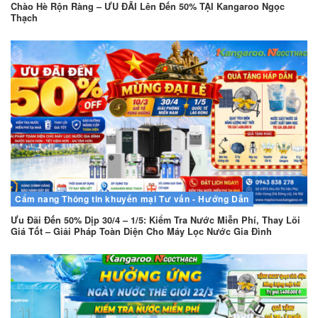
Chào Hè Rộn Ràng – ƯU ĐÃI Lên Đến 50% TẠI Kangaroo Ngọc
Thạch
Cẩm nang
Thông tin khuyến mại
Tư vấn - Hướng Dẫn
Ưu Đãi Đến 50% Dịp 30/4 – 1/5: Kiểm Tra Nước Miễn Phí, Thay Lõi
Giá Tốt – Giải Pháp Toàn Diện Cho Máy Lọc Nước Gia Đình