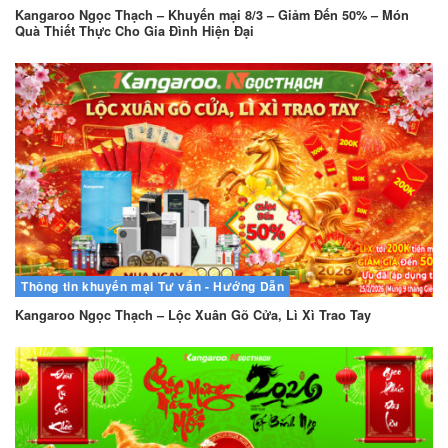
Kangaroo Ngọc Thạch – Khuyến mại 8/3 – Giảm Đến 50% – Món
Quà Thiết Thực Cho Gia Đình Hiện Đại
Thông tin khuyến mại
Tư vấn - Hướng Dẫn
Kangaroo Ngọc Thạch – Lộc Xuân Gõ Cửa, Lì Xì Trao Tay