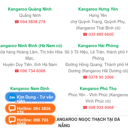
Kangaroo Quảng Ninh
Kangaroo Hưng Yên
Quảng Ninh
Hưng Yên
☎ 094 3838 278
chợ Quỳnh Trang, Quỳnh Phụ,
(Kangaroo Thái Bình cũ)
☎ 033 885 6600
angaroo Ninh Bình (Hà Nam cũ)
Kangaroo Hải Phòng
ửa hàng Hoàng Lâm, Thị trấn Hòa
Số 3 Tô Hiệu, Lê Trân, thành phố 
Mạc,
Phòng
Huyện Duy Tiên, tỉnh Hà Nam
Đường Hồng Quang; Thành phố H
☎ 096 734 6068
Dương (Kangaroo Hải Dương cũ
☎ 0378 90 3366
Kangaroo Nam Định
Kangaroo Phú Thọ
Nam Định
Phúc Yên - Vĩnh Phúc (Kangaroo
Kim Dung - Tư vấn
viên
☎ 096 734 6068
Vĩnh Phúc cũ)
☎ 098 933 6068
Hotline: 094 3838
278
HỆ THỐNG CHI NHÁNH KANGAROO NGỌC THẠCH TẠI ĐÀ
Hotline: 096 703
6068
NẴNG