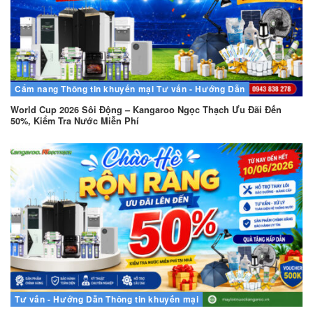
Cẩm nang
Thông tin khuyến mại
Tư vấn - Hướng Dẫn
World Cup 2026 Sôi Động – Kangaroo Ngọc Thạch Ưu Đãi Đến
50%, Kiểm Tra Nước Miễn Phí
Tư vấn - Hướng Dẫn
Thông tin khuyến mại