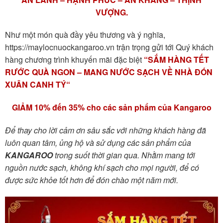
VƯỢNG.
Như một món quà đầy yêu thương và ý nghĩa,
https://maylocnuockangaroo.vn trận trọng gửi tới Quý khách
hàng chương trình khuyến mãi đặc biệt
“SẮM HÀNG TẾT
RƯỚC QUÀ NGON – MANG NƯỚC SẠCH VỀ NHÀ ĐÓN
XUÂN CANH TÝ“
GIẢM 10% đến 35% cho các sản phẩm của Kangaroo
Để thay cho lời cảm ơn sâu sắc với những khách hàng đã
luôn quan tâm, ủng hộ và sử dụng các sản phẩm của
KANGAROO
trong suốt thời gian qua. Nhằm mang tới
nguồn nước sạch, không khí sạch cho mọi người, để có
được sức khỏe tốt hơn để đón chào một năm mới.