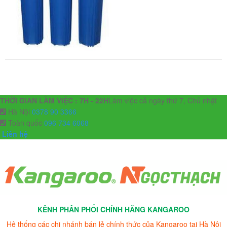
THỜI GIAN LÀM VIỆC : 7H - 22H
Làm việc cả ngày thứ 7, Chủ nhật
Hà Nội
0378 90 3366
Toàn quốc
096 734 6068
Liên hệ
KÊNH PHÂN PHỐI CHÍNH HÃNG KANGAROO
Hệ thống các chi nhánh bán lẻ chính thức của Kangaroo tại Hà Nội