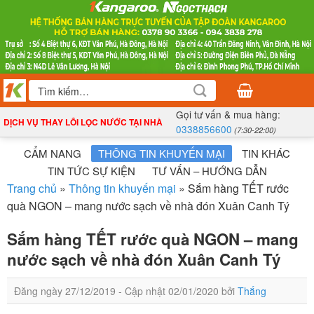
Bỏ
qua
nội
dung
Tìm
kiếm:
Gọi tư vấn & mua hàng:
DỊCH VỤ THAY LÕI LỌC NƯỚC TẠI NHÀ
0338856600
(7:30-22:00)
CẨM NANG
THÔNG TIN KHUYẾN MẠI
TIN KHÁC
TIN TỨC SỰ KIỆN
TƯ VẤN – HƯỚNG DẪN
Trang chủ
»
Thông tin khuyến mại
»
Sắm hàng TẾT rước
quà NGON – mang nước sạch về nhà đón Xuân Canh Tý
Sắm hàng TẾT rước quà NGON – mang
nước sạch về nhà đón Xuân Canh Tý
Đăng ngày
27/12/2019
- Cập nhật
02/01/2020
bởi
Thắng