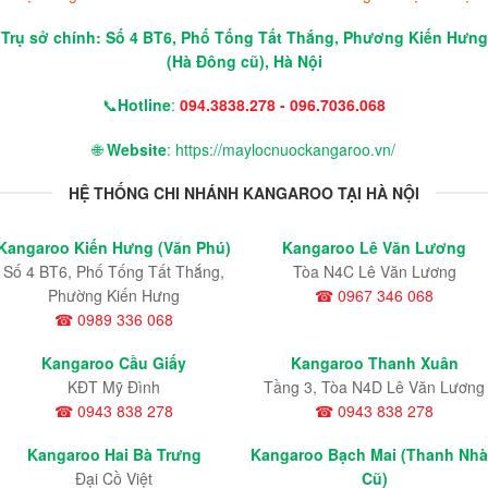
Trụ sở chính: Số 4 BT6, Phố Tống Tất Thắng, Phương Kiến Hưng
(Hà Đông cũ), Hà Nội
📞
Hotline
:
094.3838.278 - 096.7036.068
🌐
Website
: https://maylocnuockangaroo.vn/
HỆ THỐNG CHI NHÁNH KANGAROO TẠI HÀ NỘI
Kangaroo Kiến Hưng (Văn Phú)
Kangaroo Lê Văn Lương
Số 4 BT6, Phố Tống Tất Thắng,
Tòa N4C Lê Văn Lương
Phường Kiến Hưng
☎ 0967 346 068
☎ 0989 336 068
Kangaroo Cầu Giấy
Kangaroo Thanh Xuân
KĐT Mỹ Đình
Tầng 3, Tòa N4D Lê Văn Lương
☎ 0943 838 278
☎ 0943 838 278
Kangaroo Hai Bà Trưng
Kangaroo Bạch Mai (Thanh Nh
Đại Cồ Việt
Cũ)