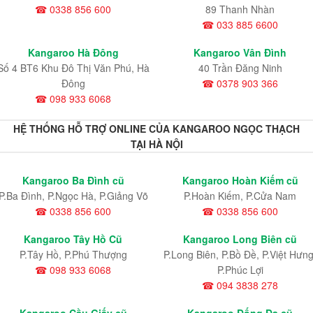
☎ 0338 856 600
89 Thanh Nhàn
☎ 033 885 6600
Kangaroo Hà Đông
Kangaroo Vân Đình
Số 4 BT6 Khu Đô Thị Văn Phú, Hà
40 Trần Đăng Ninh
Đông
☎ 0378 903 366
☎ 098 933 6068
HỆ THỐNG HỖ TRỢ ONLINE CỦA KANGAROO NGỌC THẠCH
TẠI HÀ NỘI
Kangaroo Ba Đình cũ
Kangaroo Hoàn Kiếm cũ
P.Ba Đình, P.Ngọc Hà, P.Giảng Võ
P.Hoàn Kiếm, P.Cửa Nam
☎ 0338 856 600
☎ 0338 856 600
Kangaroo Tây Hồ Cũ
Kangaroo Long Biên cũ
P.Tây Hồ, P.Phú Thượng
P.Long Biên, P.Bồ Đề, P.Việt Hưng
☎ 098 933 6068
P.Phúc Lợi
☎ 094 3838 278
Kangaroo Cầu Giấy cũ
Kangaroo Đống Đa cũ