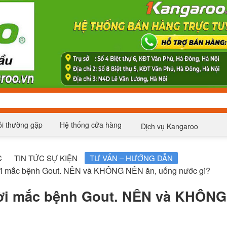
i thường gặp
Hệ thống cửa hàng
Dịch vụ Kangaroo
C
TIN TỨC SỰ KIỆN
TƯ VẤN – HƯỚNG DẪN
ời mắc bệnh Gout. NÊN và KHÔNG NÊN ăn, uống nước gì?
ời mắc bệnh Gout. NÊN và KHÔN