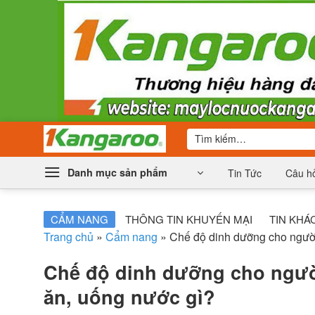
Bỏ
qua
nội
dung
Tìm
kiếm:
Danh mục sản phẩm
Tin Tức
Câu hỏ
CẨM NANG
THÔNG TIN KHUYẾN MẠI
TIN KHÁ
Trang chủ
»
Cẩm nang
»
Chế độ dinh dưỡng cho ngư
Chế độ dinh dưỡng cho ngư
ăn, uống nước gì?