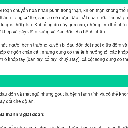
i loạn chuyển hóa nhân purin trong thận, khiến thận không thể l
 thành trong cơ thể, sau đó sẽ được đào thải qua nước tiểu và p
 tụ qua thời gian. Khi nồng độ này quá cao, những tinh thể nhỏ c
i ở khớp và gây viêm, sưng và đau đớn cho bệnh nhân.
phát, người bệnh thường xuyên bị đau đớn đột ngột giữa đêm và
khớp ở ngón chân cái, nhưng cũng có thể ảnh hưởng tới các khớ
 ở khớp tay (bàn tay, cổ tay, khuỷu tay), cả cột sống cũng có th
đau đớn và mất ngủ nhưng gout là bệnh lành tính và có thể khố
ay đổi chế độ ăn.
a thành 3 giai đoạn:
hưng vẫn chưa xuất hiện các triệu chứng bệnh gout. Thông thườ