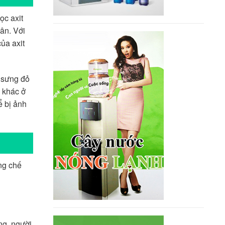
ọc axit
hân. Với
ủa axit
 sưng đỏ
p khác ở
ể bị ảnh
ng chế
ng, người