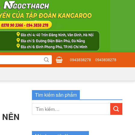
0943838278
0943838278
Tìm kiếm sản phẩm
Tìm
kiếm:
G NÊN