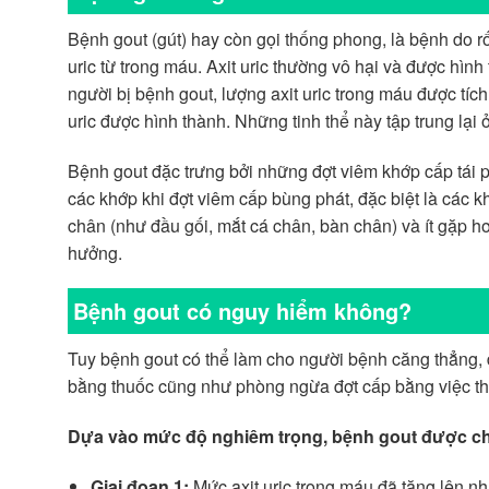
Bệnh gout (gút) hay còn gọi thống phong, là bệnh do rố
uric từ trong máu. Axit uric thường vô hại và được hình
người bị bệnh gout, lượng axit uric trong máu được tích
uric được hình thành. Những tinh thể này tập trung lạ
Bệnh gout đặc trưng bởi những đợt viêm khớp cấp tái 
các khớp khi đợt viêm cấp bùng phát, đặc biệt là các 
chân (như đầu gối, mắt cá chân, bàn chân) và ít gặp hơn
hưởng.
Bệnh gout có nguy hiểm không?
Tuy bệnh gout có thể làm cho người bệnh căng thẳng, 
bằng thuốc cũng như phòng ngừa đợt cấp bằng việc th
Dựa vào mức độ nghiêm trọng, bệnh gout được chi
Giai đoạn 1:
Mức axit uric trong máu đã tăng lên n