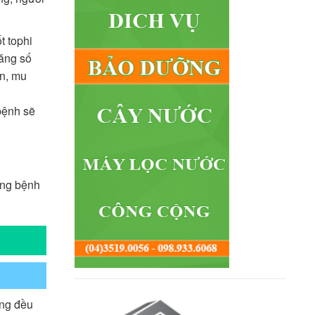
t tophi
tăng số
ân, mu
bệnh sẽ
hứng bệnh
ùng đều