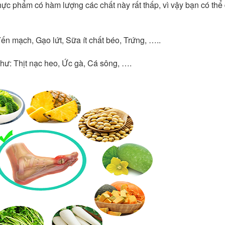
thực phẩm có hàm lượng các chất này rất thấp, vì vậy bạn có thể
Yến mạch, Gạo lứt, Sữa ít chất béo, Trứng, …..
như: Thịt nạc heo, Ức gà, Cá sông, ….