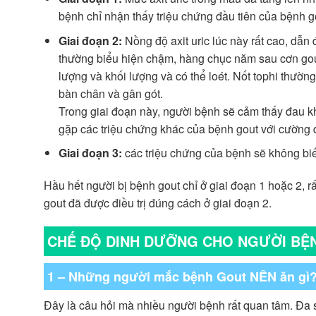
bệnh chỉ nhận thấy triệu chứng đầu tiên của bệnh go
Giai đoạn 2:
Nồng độ axit uric lúc này rất cao, dẫn 
thường biểu hiện chậm, hàng chục năm sau cơn gout
lượng và khối lượng và có thể loét. Nốt tophi thường
bàn chân và gân gót.
Trong giai đoạn này, người bệnh sẽ cảm thấy đau k
gặp các triệu chứng khác của bệnh gout với cường đ
Giai đoạn 3:
các triệu chứng của bệnh sẽ không biến
Hầu hết người bị bệnh gout chỉ ở giai đoạn 1 hoặc 2, r
gout đã được điều trị đúng cách ở giai đoạn 2.
CHẾ ĐỘ DINH DƯỠNG CHO NGƯỜI BỆN
1 – Những người mắc bệnh Gout NÊN ăn gì
Đây là câu hỏi mà nhiều người bệnh rất quan tâm. Đ