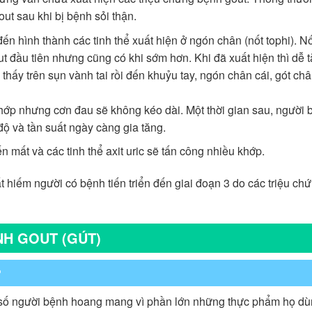
ut sau khi bị bệnh sỏi thận.
đến hình thành các tinh thể xuất hiện ở ngón chân (nốt tophi). Nố
 đầu tiên nhưng cũng có khi sớm hơn. Khi đã xuất hiện thì dễ 
 thấy trên sụn vành tai rồi đến khuỷu tay, ngón chân cái, gót ch
hớp nhưng cơn đau sẽ không kéo dài. Một thời gian sau, người 
ộ và tần suất ngày càng gia tăng.
 mất và các tinh thể axit uric sẽ tấn công nhiều khớp.
ất hiếm người có bệnh tiến triển đến giai đoạn 3 do các triệu c
H GOUT (GÚT)
?
a số người bệnh hoang mang vì phần lớn những thực phẩm họ d