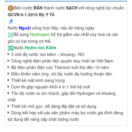
Biến nước
BẨN
thành nước
SẠCH
với công nghệ lọc chuẩn
QCVN 6-1:2010 Bộ Y Tế
Nước
Nguội
uống trực tiếp, nấu ăn hàng ngày
Bổ sung
Hydrogen
hỗ trợ giảm các chất oxy hoá và các
gốc có hại trong cơ thể.
Nước
Hydro-ion Kiềm
3 chế độ nước: ion kiềm – khoáng– RO
Công nghệ điện phân độc quyền duy nhất tại Việt Nam
Bộ điện phân điện cực Titanium tuổi thọ đến 10 năm
Điều khiển cảm ứng, vòi lấy nước đa hướng thuận tiện
Thiết kế mặt kính sang trọng
Cụm lõi gộp nguyên khối 4 in 1 thế hệ mới
Tốc độ nước ra vòi nhanh, gấp đôi Hydrogen và khoáng
chất
Thiết kế nhỏ gọn, dễ dàng lắp đặt và sử dụng
Dùng kết hợp với các sản phẩm máy lọc nước gia đình đang
sử dụng để nâng cấp chất lượng nước