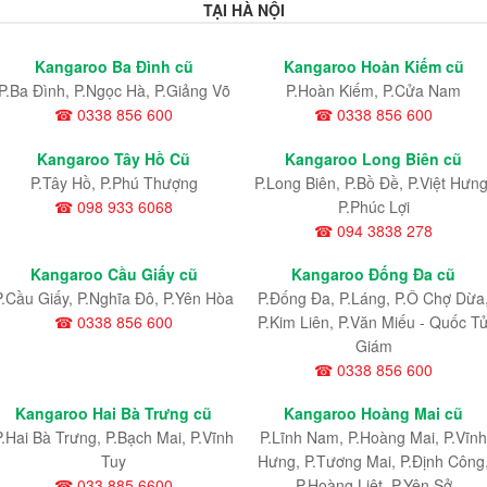
TẠI HÀ NỘI
Kangaroo Ba Đình cũ
Kangaroo Hoàn Kiếm cũ
P.Ba Đình, P.Ngọc Hà, P.Giảng Võ
P.Hoàn Kiếm, P.Cửa Nam
☎ 0338 856 600
☎ 0338 856 600
Kangaroo Tây Hồ Cũ
Kangaroo Long Biên cũ
P.Tây Hồ, P.Phú Thượng
P.Long Biên, P.Bồ Đề, P.Việt Hưng
☎ 098 933 6068
P.Phúc Lợi
☎ 094 3838 278
Kangaroo Cầu Giấy cũ
Kangaroo Đống Đa cũ
P.Cầu Giấy, P.Nghĩa Đô, P.Yên Hòa
P.Đống Đa, P.Láng, P.Ô Chợ Dừa
☎ 0338 856 600
P.Kim Liên, P.Văn Miếu - Quốc T
Giám
☎ 0338 856 600
Kangaroo Hai Bà Trưng cũ
Kangaroo Hoàng Mai cũ
P.Hai Bà Trưng, P.Bạch Mai, P.Vĩnh
P.Lĩnh Nam
, P.Hoàng Mai
, P.Vĩnh
Tuy
Hưng
, P.Tương Mai, P.Định Công
☎ 033 885 6600
P.Hoàng Liệt, P.Yên Sở