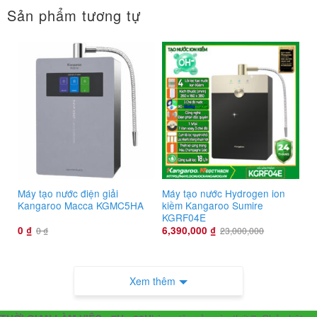
Sản phẩm tương tự
Máy tạo nước điện giải
Máy tạo nước Hydrogen ion
Kangaroo Macca KGMC5HA
kiềm Kangaroo Sumire
KGRF04E
0
₫
6,390,000
₫
0
₫
23,000,000
Xem thêm