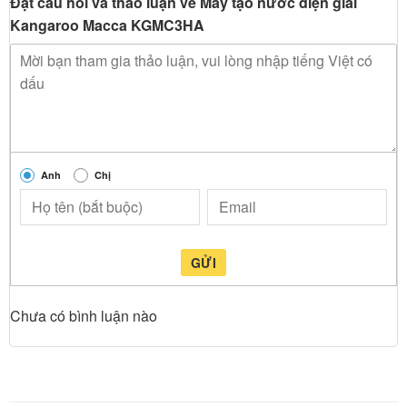
Đặt câu hỏi và thảo luận về Máy tạo nước điện giải
Kangaroo Macca KGMC3HA
Anh
Chị
GỬI
Chưa có bình luận nào