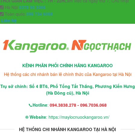
THỜI GIAN LÀM VIỆC : 7H - 22H
Làm việc cả ngày thứ 7, Chủ nhật
Hà Nội
0378 90 3366
Toàn quốc
096 734 6068
Liên hệ
KÊNH PHÂN PHỐI CHÍNH HÃNG KANGAROO
Hệ thống các chi nhánh bán lẻ chính thức của Kangaroo tại Hà Nội
Trụ sở chính: Số 4 BT6, Phố Tống Tất Thắng, Phương Kiến Hưng
(Hà Đông cũ), Hà Nội
📞
Hotline
:
094.3838.278 - 096.7036.068
🌐
Website
: https://maylocnuockangaroo.vn/
HỆ THỐNG CHI NHÁNH KANGAROO TẠI HÀ NỘI