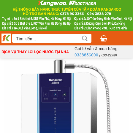
Bỏ
qua
nội
dung
Tìm
kiếm:
Gọi tư vấn & mua hàng:
DỊCH VỤ THAY LÕI LỌC NƯỚC TẠI NHÀ
0338856600
(7:30-22:00)