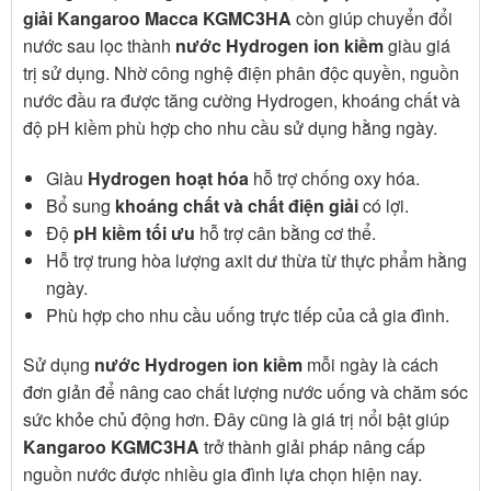
giải Kangaroo Macca KGMC3HA
còn giúp chuyển đổi
nước sau lọc thành
nước Hydrogen ion kiềm
giàu giá
trị sử dụng. Nhờ công nghệ điện phân độc quyền, nguồn
nước đầu ra được tăng cường Hydrogen, khoáng chất và
độ pH kiềm phù hợp cho nhu cầu sử dụng hằng ngày.
Giàu
Hydrogen hoạt hóa
hỗ trợ chống oxy hóa.
Bổ sung
khoáng chất và chất điện giải
có lợi.
Độ
pH kiềm tối ưu
hỗ trợ cân bằng cơ thể.
Hỗ trợ trung hòa lượng axit dư thừa từ thực phẩm hằng
ngày.
Phù hợp cho nhu cầu uống trực tiếp của cả gia đình.
Sử dụng
nước Hydrogen ion kiềm
mỗi ngày là cách
đơn giản để nâng cao chất lượng nước uống và chăm sóc
sức khỏe chủ động hơn. Đây cũng là giá trị nổi bật giúp
Kangaroo KGMC3HA
trở thành giải pháp nâng cấp
nguồn nước được nhiều gia đình lựa chọn hiện nay.