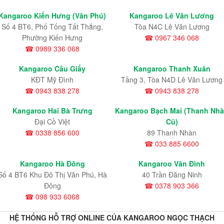
Kangaroo Kiến Hưng (Văn Phú)
Kangaroo Lê Văn Lương
Số 4 BT6, Phố Tống Tất Thắng,
Tòa N4C Lê Văn Lương
Phường Kiến Hưng
☎ 0967 346 068
☎ 0989 336 068
Kangaroo Cầu Giấy
Kangaroo Thanh Xuân
KĐT Mỹ Đình
Tầng 3, Tòa N4D Lê Văn Lương
☎ 0943 838 278
☎ 0943 838 278
Kangaroo Hai Bà Trưng
Kangaroo Bạch Mai (Thanh Nh
Đại Cồ Việt
Cũ)
☎ 0338 856 600
89 Thanh Nhàn
☎ 033 885 6600
Kangaroo Hà Đông
Kangaroo Vân Đình
Số 4 BT6 Khu Đô Thị Văn Phú, Hà
40 Trần Đăng Ninh
Đông
☎ 0378 903 366
☎ 098 933 6068
HỆ THỐNG HỖ TRỢ ONLINE CỦA KANGAROO NGỌC THẠCH