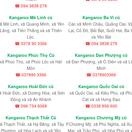
☎ 094 3838 278
Kangaroo Mê Linh cũ
Kangaroo Ba Vì cũ
ã Mê Linh, xã Quang Minh, xã Yên
Các xã Minh Châu, Quảng Oai, V
Lãng, xã Tiến Thắng và xã Thiên
Lại, Cổ Đô, Bất Bạt, Suối Hai, Ba 
Lộc.
và Yên Bài
☎ 0378 90 3366
☎ 094 3838 278
Kangaroo Phúc Thọ Cũ
Kangaroo Đan Phượng cũ
xã Phúc Thọ, xã Phúc Lộc và Hát
xã Đan Phượng, xã Ô Diên và xã L
Môn
Minh
☎ 037890 3366
☎ 0378903366
Kangaroo Hoài Đức cũ
Kangaroo Quốc Oai cũ
ã Hoài Đức, xã Dương Hòa, xã Sơn
xã Quốc Oai, xã Kiều Phú, xã Ph
Đồng và xã An Khánh
Cát và xã Hưng Đạo
☎ 096 734 6068
☎ 0338 856 600
Kangaroo Thạch Thất Cũ
Kangaroo Chương Mỹ cũ
ã Thạch Thất, xã Hạ Bằng, xã Tây
P.Chương Mỹ, xã Phú Nghĩa, xã X
Phương, xã Hòa Lạch và xã Yên
Mai, xã Trần Phú, xã Hòa Phú và 