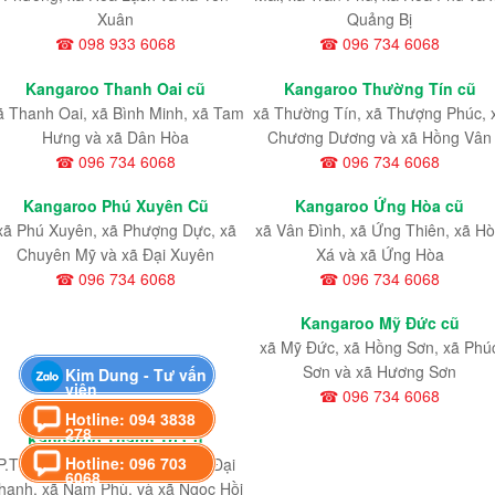
Xuân
Quảng Bị
☎ 098 933 6068
☎ 096 734 6068
Kangaroo Thanh Oai cũ
Kangaroo Thường Tín cũ
ã Thanh Oai, xã Bình Minh, xã Tam
xã Thường Tín, xã Thượng Phúc, 
Hưng và xã Dân Hòa
Chương Dương và xã Hồng Vân
☎ 096 734 6068
☎ 096 734 6068
Kangaroo Phú Xuyên Cũ
Kangaroo Ứng Hòa cũ
xã Phú Xuyên, xã Phượng Dực, xã
xã Vân Đình, xã Ứng Thiên, xã H
Chuyên Mỹ và xã Đại Xuyên
Xá và xã Ứng Hòa
☎ 096 734 6068
☎ 096 734 6068
Kangaroo Mỹ Đức cũ
xã Mỹ Đức, xã Hồng Sơn, xã Phú
Sơn và xã Hương Sơn
Kim Dung - Tư vấn
viên
☎ 096 734 6068
Hotline: 094 3838
278
Kangaroo Thanh Trì Cũ
Hotline: 096 703
P.Thanh Liệt, xã Thanh Trì, xã Đại
6068
hanh, xã Nam Phù, và xã Ngọc Hồi