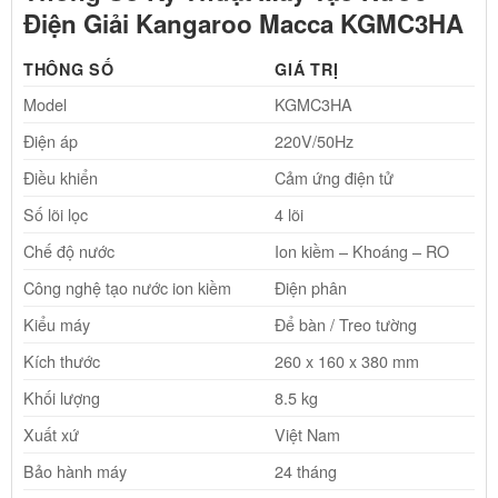
Điện Giải Kangaroo Macca KGMC3HA
THÔNG SỐ
GIÁ TRỊ
Model
KGMC3HA
Điện áp
220V/50Hz
Điều khiển
Cảm ứng điện tử
Số lõi lọc
4 lõi
Chế độ nước
Ion kiềm – Khoáng – RO
Công nghệ tạo nước ion kiềm
Điện phân
Kiểu máy
Để bàn / Treo tường
Kích thước
260 x 160 x 380 mm
Khối lượng
8.5 kg
Xuất xứ
Việt Nam
Bảo hành máy
24 tháng