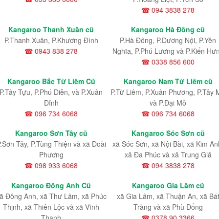
☎ 094 3838 278
Kangaroo Thanh Xuân cũ
Kangaroo Hà Đông cũ
P.Thanh Xuân, P.Khương Đình
P.Hà Đông, P.Dương Nội, P.Yên
☎ 0943 838 278
Nghĩa, P.Phú Lương và P.Kiến Hư
☎ 0338 856 600
Kangaroo Bắc Từ Liêm Cũ
Kangaroo Nam Từ Liêm cũ
P.Tây Tựu
, P.Phú Diễn
, và P.Xuân
P.Từ Liêm
, P.Xuân Phương
, P.Tây 
Đỉnh
và P.Đại Mỗ
☎ 096 734 6068
☎ 096 734 6068
Kangaroo Sơn Tây cũ
Kangaroo Sóc Sơn cũ
.Sơn Tây, P.Tùng Thiện và xã Đoài
xã Sóc Sơn, xã Nội Bài, xã Kim An
Phương
xã Đa Phúc và xã Trung Giã
☎ 098 933 6068
☎ 094 3838 278
Kangaroo Đông Anh Cũ
Kangaroo Gia Lâm cũ
ã Đông Anh, xã Thư Lâm, xã Phúc
xã Gia Lâm, xã Thuận An, xã Bá
Thịnh, xã Thiên Lộc và xã Vĩnh
Tràng và xã Phù Đổng
Thanh
☎ 0378 90 3366