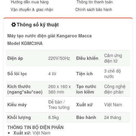
Hướng dẫn mua hàng
Thông tin thanh toán
Vận chuyển & giao nhận
Chính sách bảo hành
Thông số kỹ thuật
Máy tạo nước điện giải Kangaroo Macca
Model KGMC3HA
Cảm ứng
220V/50Hz
Điện áp
Điều khiển
điện tử
3 chế độ
4 lõi
Số lõi lọc
Tiện ích
nước
260 x 160 x
Công nghệ
Kích thước
Tạo nước
380 mm
điện phân
(ngang*sâu*cao)
ion kiềm
Để bàn /
Việt Nam
Kiểu máy
Xuất xứ
Treo tường
8.5kg
24 tháng
Khối lượng
Bảo hành
THÔNG TIN BỘ ĐIỆN PHÂN
Việt Nam
Xuất xứ: