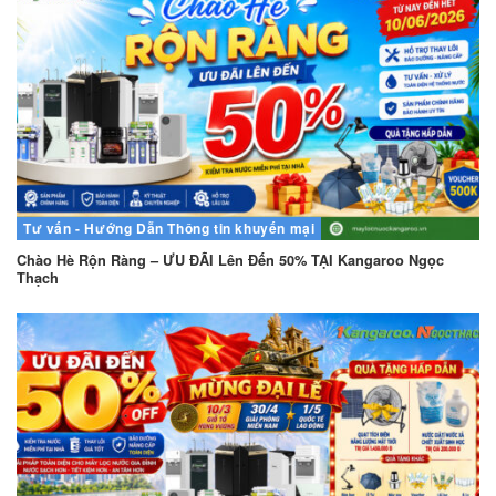
Tư vấn - Hướng Dẫn
Thông tin khuyến mại
Chào Hè Rộn Ràng – ƯU ĐÃI Lên Đến 50% TẠI Kangaroo Ngọc
Thạch