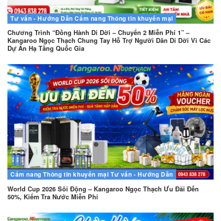
Tư vấn - Hướng Dẫn
Cẩm nang
Thông tin khuyến mại
Chương Trình “Đồng Hành Di Dời – Chuyển 2 Miễn Phí 1” –
Kangaroo Ngọc Thạch Chung Tay Hỗ Trợ Người Dân Di Dời Vì Các
Dự Án Hạ Tầng Quốc Gia
Cẩm nang
Thông tin khuyến mại
Tư vấn - Hướng Dẫn
World Cup 2026 Sôi Động – Kangaroo Ngọc Thạch Ưu Đãi Đến
50%, Kiểm Tra Nước Miễn Phí