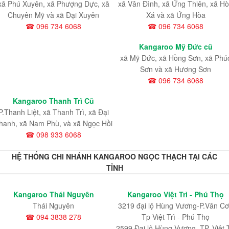
xã Phú Xuyên, xã Phượng Dực, xã
xã Vân Đình, xã Ứng Thiên, xã H
Chuyên Mỹ và xã Đại Xuyên
Xá và xã Ứng Hòa
☎ 096 734 6068
☎ 096 734 6068
Kangaroo Mỹ Đức cũ
xã Mỹ Đức, xã Hồng Sơn, xã Phú
Sơn và xã Hương Sơn
☎ 096 734 6068
Kangaroo Thanh Trì Cũ
P.Thanh Liệt, xã Thanh Trì, xã Đại
hanh, xã Nam Phù, và xã Ngọc Hồi
☎ 098 933 6068
HỆ THỐNG CHI NHÁNH KANGAROO NGỌC THẠCH TẠI CÁC
TỈNH
Kangaroo Thái Nguyên
Kangaroo Việt Trì - Phú Thọ
Thái Nguyên
3219 đại lộ Hùng Vương-P.Vân Cơ
☎ 094 3838 278
Tp Việt Trì - Phú Thọ
2599 Đại lộ Hùng Vương, TP. Việt T