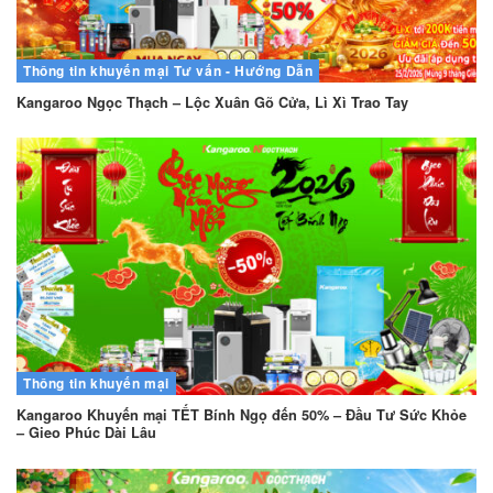
Thông tin khuyến mại
Tư vấn - Hướng Dẫn
Kangaroo Ngọc Thạch – Lộc Xuân Gõ Cửa, Lì Xì Trao Tay
Thông tin khuyến mại
Kangaroo Khuyến mại TẾT Bính Ngọ đến 50% – Đầu Tư Sức Khỏe
– Gieo Phúc Dài Lâu