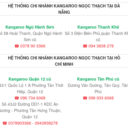
HỆ THỐNG CHI NHÁNH KANGAROO NGỌC THẠCH TẠI ĐÀ
NẴNG
Kangaroo Ngũ Hành Sơn
Kangaroo Thanh Khê
ố 58 Hoài Thanh, Quận Ngũ Hành
Số 3 Điện Biên Phủ,quận Thanh K
Sơn cũ
cũ
☎ 0378 90 3366
☎ 094 3838 278
HỆ THỐNG CHI NHÁNH KANGAROO NGỌC THẠCH TẠI HỒ
CHÍ MINH
Kangaroo Quận 12 cũ
Kangaroo Tân Phú cũ
43/1 Quốc Lộ 1 A Phường Tân Thới
Dương Văn Dương, Tân Quý, Tâ
Hiệp, Quận 12
Phú
☎ 096 734 6068
☎ 098 933 6068
Số 43J2 Đường DD7-1 KDC An
Sương - Phương Tân Hưng Thuận,
Quận 12
☎ 0378903366 - 0943838278