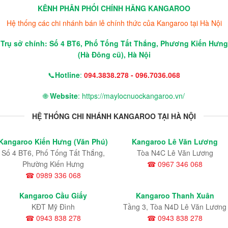
KÊNH PHÂN PHỐI CHÍNH HÃNG KANGAROO
Hệ thống các chi nhánh bán lẻ chính thức của Kangaroo tại Hà Nội
Trụ sở chính: Số 4 BT6, Phố Tống Tất Thắng, Phương Kiến Hưng
(Hà Đông cũ), Hà Nội
📞
Hotline
:
094.3838.278 - 096.7036.068
🌐
Website
: https://maylocnuockangaroo.vn/
HỆ THỐNG CHI NHÁNH KANGAROO TẠI HÀ NỘI
Kangaroo Kiến Hưng (Văn Phú)
Kangaroo Lê Văn Lương
Số 4 BT6, Phố Tống Tất Thắng,
Tòa N4C Lê Văn Lương
Phường Kiến Hưng
☎ 0967 346 068
☎ 0989 336 068
Kangaroo Cầu Giấy
Kangaroo Thanh Xuân
KĐT Mỹ Đình
Tầng 3, Tòa N4D Lê Văn Lương
☎ 0943 838 278
☎ 0943 838 278