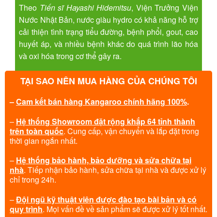
Theo
Tiến sĩ Hayashi Hidemitsu
, Viện Trưởng Viện
Nước Nhật Bản, nước giàu hydro có khả năng hỗ trợ
cải thiện tình trạng tiểu đường, bệnh phổi, gout, cao
huyết áp, và nhiều bệnh khác do quá trình lão hóa
và oxi hóa trong cơ thể gây ra.
TẠI SAO NÊN MUA HÀNG CỦA CHÚNG TÔI
–
Cam kết bán hàng Kangaroo chính hãng 100%
.
–
Hệ thống Showroom đặt rộng khắp 64 tỉnh thành
trên toàn quốc
. Cung cấp, vận chuyển và lắp đặt trong
thời gian ngắn nhất.
–
Hệ thống bảo hành, bảo dưỡng và sửa chữa tại
nhà
. Tiếp nhận bảo hành, sửa chữa tại nhà và được xử lý
chỉ trong 24h.
–
Đội ngũ kỹ thuật viên được đào tạo bài bản và có
quy trình
. Mọi vấn đề về sản phẩm sẽ được xử lý tốt nhất.