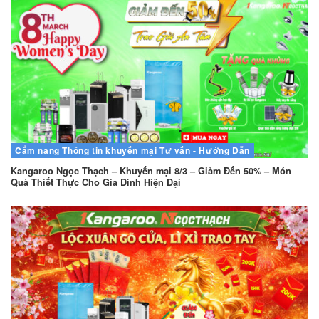
Cẩm nang
Thông tin khuyến mại
Tư vấn - Hướng Dẫn
Kangaroo Ngọc Thạch – Khuyến mại 8/3 – Giảm Đến 50% – Món
Quà Thiết Thực Cho Gia Đình Hiện Đại