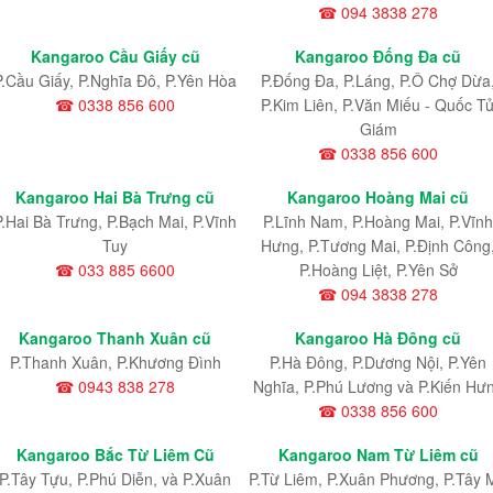
☎ 094 3838 278
Kangaroo Cầu Giấy cũ
Kangaroo Đống Đa cũ
P.Cầu Giấy, P.Nghĩa Đô, P.Yên Hòa
P.Đống Đa, P.Láng, P.Ô Chợ Dừa
☎ 0338 856 600
P.Kim Liên, P.Văn Miếu - Quốc T
Giám
☎ 0338 856 600
Kangaroo Hai Bà Trưng cũ
Kangaroo Hoàng Mai cũ
P.Hai Bà Trưng, P.Bạch Mai, P.Vĩnh
P.Lĩnh Nam
, P.Hoàng Mai
, P.Vĩnh
Tuy
Hưng
, P.Tương Mai, P.Định Công
☎ 033 885 6600
P.Hoàng Liệt, P.Yên Sở
☎ 094 3838 278
Kangaroo Thanh Xuân cũ
Kangaroo Hà Đông cũ
P.Thanh Xuân, P.Khương Đình
P.Hà Đông, P.Dương Nội, P.Yên
☎ 0943 838 278
Nghĩa, P.Phú Lương và P.Kiến Hư
☎ 0338 856 600
Kangaroo Bắc Từ Liêm Cũ
Kangaroo Nam Từ Liêm cũ
P.Tây Tựu
, P.Phú Diễn
, và P.Xuân
P.Từ Liêm
, P.Xuân Phương
, P.Tây 