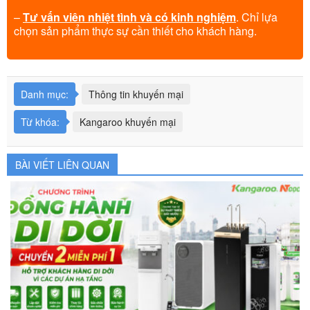
–
Tư vấn viên nhiệt tình và có kinh nghiệm
. Chỉ lựa
chọn sản phẩm thực sự cần thiết cho khách hàng.
Danh mục:
Thông tin khuyến mại
Từ khóa:
Kangaroo khuyến mại
BÀI VIẾT LIÊN QUAN