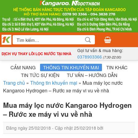
Bỏ
qua
nội
dung
Tìm
kiếm:
Gọi tư vấn & mua hàng:
DỊCH VỤ THAY LÕI LỌC NƯỚC TẠI NHÀ
0378903366
(7:30-22:00)
CẨM NANG
THÔNG TIN KHUYẾN MẠI
TIN KHÁC
TIN TỨC SỰ KIỆN
TƯ VẤN – HƯỚNG DẪN
Trang chủ
»
Thông tin khuyến mại
»
Mua máy lọc nước
Kangaroo Hydrogen – Rước xe máy vi vu về nhà
Mua máy lọc nước Kangaroo Hydrogen
– Rước xe máy vi vu về nhà
Đăng ngày
25/02/2018
- Cập nhật
25/02/2018
bởi