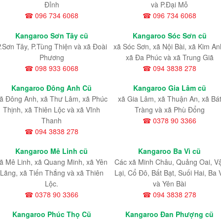
Đỉnh
và P.Đại Mỗ
☎ 096 734 6068
☎ 096 734 6068
Kangaroo Sơn Tây cũ
Kangaroo Sóc Sơn cũ
.Sơn Tây, P.Tùng Thiện và xã Đoài
xã Sóc Sơn, xã Nội Bài, xã Kim An
Phương
xã Đa Phúc và xã Trung Giã
☎ 098 933 6068
☎ 094 3838 278
Kangaroo Đông Anh Cũ
Kangaroo Gia Lâm cũ
ã Đông Anh, xã Thư Lâm, xã Phúc
xã Gia Lâm, xã Thuận An, xã Bá
Thịnh, xã Thiên Lộc và xã Vĩnh
Tràng và xã Phù Đổng
Thanh
☎ 0378 90 3366
☎ 094 3838 278
Kangaroo Mê Linh cũ
Kangaroo Ba Vì cũ
ã Mê Linh, xã Quang Minh, xã Yên
Các xã Minh Châu, Quảng Oai, V
Lãng, xã Tiến Thắng và xã Thiên
Lại, Cổ Đô, Bất Bạt, Suối Hai, Ba 
Lộc.
và Yên Bài
☎ 0378 90 3366
☎ 094 3838 278
Kangaroo Phúc Thọ Cũ
Kangaroo Đan Phượng cũ