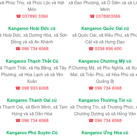
xã Phúc Thọ, xã Phúc Lộc và Hát
xã Đan Phượng, xã Ô Diên và xã L
Môn
Minh
☎ 037890 3366
☎ 0378903366
Kangaroo Hoài Đức cũ
Kangaroo Quốc Oai cũ
ã Hoài Đức, xã Dương Hòa, xã Sơn
xã Quốc Oai, xã Kiều Phú, xã Ph
Đồng và xã An Khánh
Cát và xã Hưng Đạo
☎ 096 734 6068
☎ 0338 856 600
Kangaroo Thạch Thất Cũ
Kangaroo Chương Mỹ cũ
ã Thạch Thất, xã Hạ Bằng, xã Tây
P.Chương Mỹ, xã Phú Nghĩa, xã X
Phương, xã Hòa Lạch và xã Yên
Mai, xã Trần Phú, xã Hòa Phú và 
Xuân
Quảng Bị
☎ 098 933 6068
☎ 096 734 6068
Kangaroo Thanh Oai cũ
Kangaroo Thường Tín cũ
ã Thanh Oai, xã Bình Minh, xã Tam
xã Thường Tín, xã Thượng Phúc, 
Hưng và xã Dân Hòa
Chương Dương và xã Hồng Vân
☎ 096 734 6068
☎ 096 734 6068
Kangaroo Phú Xuyên Cũ
Kangaroo Ứng Hòa cũ