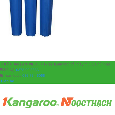
THỜI GIAN LÀM VIỆC : 7H - 22H
Làm việc cả ngày thứ 7, Chủ nhật
Hà Nội
0378 90 3366
Toàn quốc
096 734 6068
Liên hệ