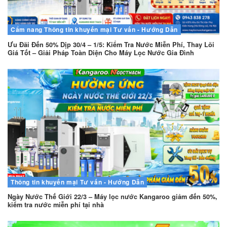
Cẩm nang
Thông tin khuyến mại
Tư vấn - Hướng Dẫn
Ưu Đãi Đến 50% Dịp 30/4 – 1/5: Kiểm Tra Nước Miễn Phí, Thay Lõi
Giá Tốt – Giải Pháp Toàn Diện Cho Máy Lọc Nước Gia Đình
Thông tin khuyến mại
Tư vấn - Hướng Dẫn
Ngày Nước Thế Giới 22/3 – Máy lọc nước Kangaroo giảm đến 50%,
kiểm tra nước miễn phí tại nhà