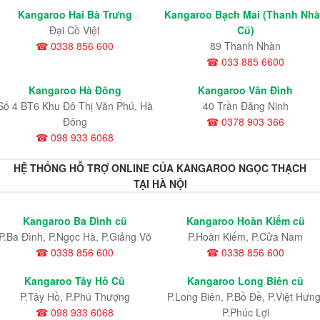
Kangaroo Hai Bà Trưng
Kangaroo Bạch Mai (Thanh Nh
Đại Cồ Việt
Cũ)
☎ 0338 856 600
89 Thanh Nhàn
☎ 033 885 6600
Kangaroo Hà Đông
Kangaroo Vân Đình
Số 4 BT6 Khu Đô Thị Văn Phú, Hà
40 Trần Đăng Ninh
Đông
☎ 0378 903 366
☎ 098 933 6068
HỆ THỐNG HỖ TRỢ ONLINE CỦA KANGAROO NGỌC THẠCH
TẠI HÀ NỘI
Kangaroo Ba Đình cũ
Kangaroo Hoàn Kiếm cũ
P.Ba Đình, P.Ngọc Hà, P.Giảng Võ
P.Hoàn Kiếm, P.Cửa Nam
☎ 0338 856 600
☎ 0338 856 600
Kangaroo Tây Hồ Cũ
Kangaroo Long Biên cũ
P.Tây Hồ, P.Phú Thượng
P.Long Biên, P.Bồ Đề, P.Việt Hưng
☎ 098 933 6068
P.Phúc Lợi