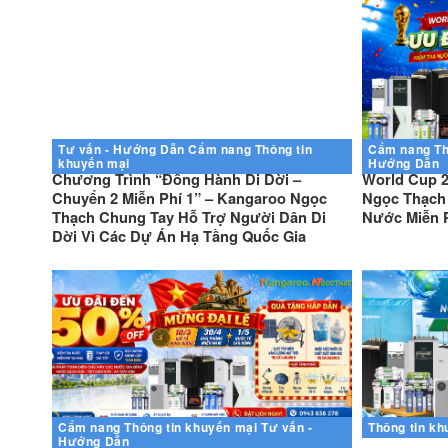
Tư vấn - Hướng Dẫn
Cẩm nang
Thông tin
Cẩm nang
Th
khuyến mại
Hướng Dẫn
Chương Trình “Đồng Hành Di Dời –
World Cup 2
Chuyển 2 Miễn Phí 1” – Kangaroo Ngọc
Ngọc Thạch 
Thạch Chung Tay Hỗ Trợ Người Dân Di
Nước Miễn 
Dời Vì Các Dự Án Hạ Tầng Quốc Gia
Cẩm nang
Thông tin khuyến mại
Tư vấn -
Thông tin kh
Hướng Dẫn