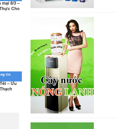
mại 8/3 –
 Thực Cho
ng tin
 Tết – Ưu
 Thạch