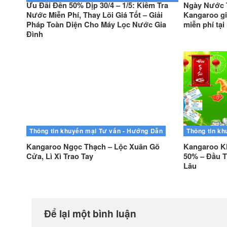
Ưu Đãi Đến 50% Dịp 30/4 – 1/5: Kiểm Tra
Ngày Nước T
Nước Miễn Phí, Thay Lõi Giá Tốt – Giải
Kangaroo gi
Pháp Toàn Diện Cho Máy Lọc Nước Gia
miễn phí tại
Đình
Thông tin khuyến mại
Tư vấn - Hướng Dẫn
Thông tin kh
Kangaroo Ngọc Thạch – Lộc Xuân Gõ
Kangaroo K
Cửa, Lì Xì Trao Tay
50% – Đầu T
Lâu
Để lại một bình luận