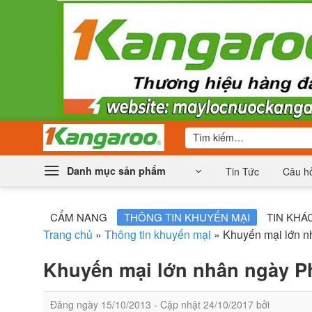
Bỏ
qua
nội
dung
Tìm
kiếm:
Danh mục sản phẩm
Tin Tức
Câu hỏ
CẨM NANG
THÔNG TIN KHUYẾN MẠI
TIN KHÁ
Trang chủ
»
Thông tin khuyến mại
»
Khuyến mại lớn n
Khuyến mại lớn nhân ngày P
Đăng ngày
15/10/2013
- Cập nhật
24/10/2017
bởi