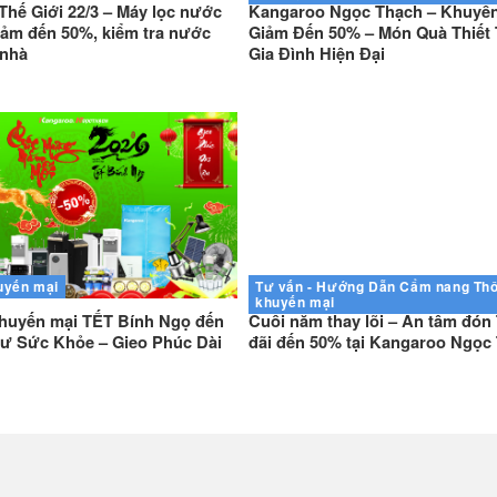
hế Giới 22/3 – Máy lọc nước
Kangaroo Ngọc Thạch – Khuyến 
ảm đến 50%, kiểm tra nước
Giảm Đến 50% – Món Quà Thiết
 nhà
Gia Đình Hiện Đại
uyến mại
Tư vấn - Hướng Dẫn
Cẩm nang
Thô
khuyến mại
huyến mại TẾT Bính Ngọ đến
Cuối năm thay lõi – An tâm đón
ư Sức Khỏe – Gieo Phúc Dài
đãi đến 50% tại Kangaroo Ngọc