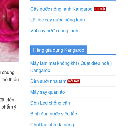
Cây nước nóng lạnh Kangaroo
Lõi lọc cây nước nóng lạnh
Vòi cây nước nóng lạnh
Hàng gia dụng Kangaroo
Máy làm mát không khí ( Quạt điều hoà )
Kangaroo
i chung
 thể thiếu
Đèn sưởi nhà tắm
Máy sấy quần áo
ã triển
Đèn Led chống cận
n phẩm ý
Bình đun nước siêu tốc
Chổi lau nhà đa năng