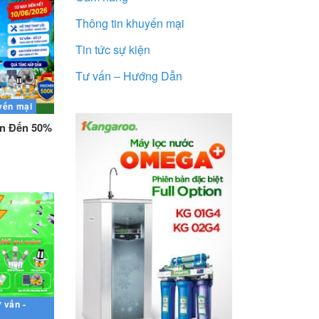
Thông tin khuyến mại
Tin tức sự kiện
Tư vấn – Hướng Dẫn
yến mại
ên Đến 50%
 vấn -