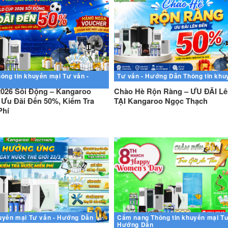
ông tin khuyến mại
Tư vấn -
Tư vấn - Hướng Dẫn
Thông tin khu
026 Sôi Động – Kangaroo
Chào Hè Rộn Ràng – ƯU ĐÃI L
Ưu Đãi Đến 50%, Kiểm Tra
TẠI Kangaroo Ngọc Thạch
Phí
uyến mại
Tư vấn - Hướng Dẫn
Cẩm nang
Thông tin khuyến mại
Tư
Hướng Dẫn