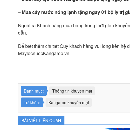
– Mua cây nước nóng lạnh tặng ngay 01 bộ ly trị g
Ngoài ra Khách hàng mua hàng trong thời gian khuyến 
dẫn.
Để biết thêm chi tiết Qúy khách hàng vui long liên h
MaylocnuocKangaroo.vn
Danh mục:
Thông tin khuyến mại
Từ khóa:
Kangaroo khuyến mại
BÀI VIẾT LIÊN QUAN