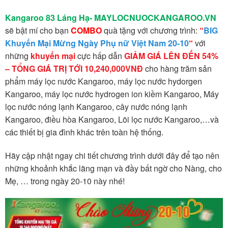
Kangaroo 83 Láng Hạ- MAYLOCNUOCKANGAROO.VN
sẽ bật mí cho bạn
COMBO
quà tặng với chương trình:
“
BIG
Khuyến Mại Mừng Ngày Phụ nữ Việt Nam 20-10
“
với
những
khuyến mại
cực hấp dẫn
GIẢM GIÁ LÊN ĐẾN 54%
– TỔNG GIÁ TRỊ TỚI 10,240,000VNĐ
cho hàng trăm sản
phẩm máy lọc nước Kangaroo, máy lọc nước hydorgen
Kangaroo, máy lọc nước hydrogen ion kiềm Kangaroo, Máy
lọc nước nóng lạnh Kangaroo, cây nước nóng lạnh
Kangaroo, điều hòa Kangaroo, Lõi lọc nước Kangaroo,…và
các thiết bị gia đình khác trên toàn hệ thống.
Hãy cập nhật ngay chi tiết chương trình dưới đây để tạo nên
những khoảnh khắc lãng mạn và đầy bất ngờ cho Nàng, cho
Mẹ, … trong ngày 20-10 này nhé!