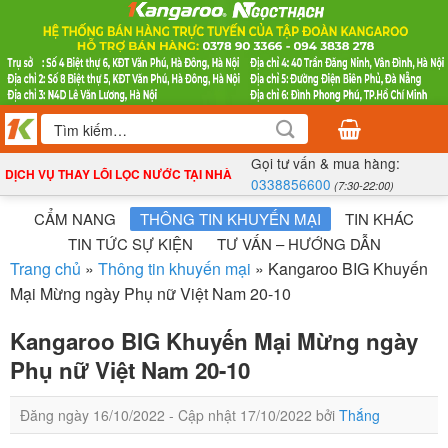
Bỏ
qua
nội
dung
Tìm
kiếm:
Gọi tư vấn & mua hàng:
DỊCH VỤ THAY LÕI LỌC NƯỚC TẠI NHÀ
0338856600
(7:30-22:00)
CẨM NANG
THÔNG TIN KHUYẾN MẠI
TIN KHÁC
TIN TỨC SỰ KIỆN
TƯ VẤN – HƯỚNG DẪN
Trang chủ
»
Thông tin khuyến mại
»
Kangaroo BIG Khuyến
Mại Mừng ngày Phụ nữ Việt Nam 20-10
Kangaroo BIG Khuyến Mại Mừng ngày
Phụ nữ Việt Nam 20-10
Đăng ngày
16/10/2022
- Cập nhật
17/10/2022
bởi
Thắng