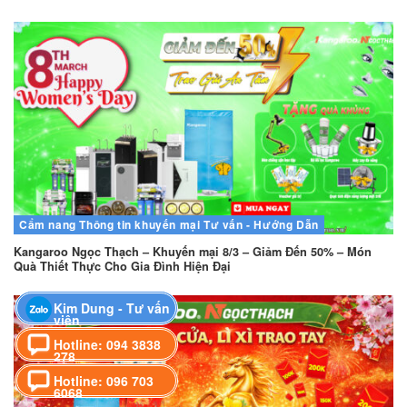
Cẩm nang
Thông tin khuyến mại
Tư vấn - Hướng Dẫn
Kangaroo Ngọc Thạch – Khuyến mại 8/3 – Giảm Đến 50% – Món
Quà Thiết Thực Cho Gia Đình Hiện Đại
Kim Dung - Tư vấn
viên
Hotline: 094 3838
278
Hotline: 096 703
6068