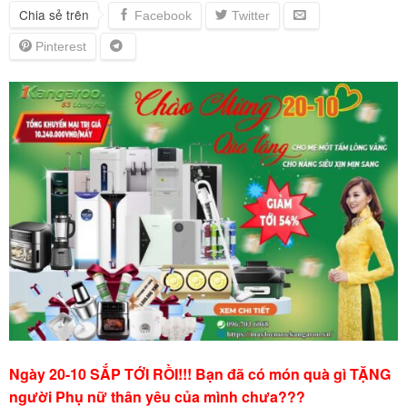
Chia sẻ trên
Ngày 20-10 SẮP TỚI RỒI!!! Bạn đã có món quà gì TẶNG
người Phụ nữ thân yêu của mình chưa???