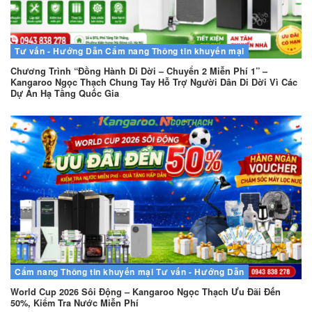
Tư vấn - Hướng Dẫn
Cẩm nang
Thông tin khuyến mại
Chương Trình “Đồng Hành Di Dời – Chuyển 2 Miễn Phí 1” –
Kangaroo Ngọc Thạch Chung Tay Hỗ Trợ Người Dân Di Dời Vì Các
Dự Án Hạ Tầng Quốc Gia
Cẩm nang
Thông tin khuyến mại
Tư vấn - Hướng Dẫn
World Cup 2026 Sôi Động – Kangaroo Ngọc Thạch Ưu Đãi Đến
50%, Kiểm Tra Nước Miễn Phí