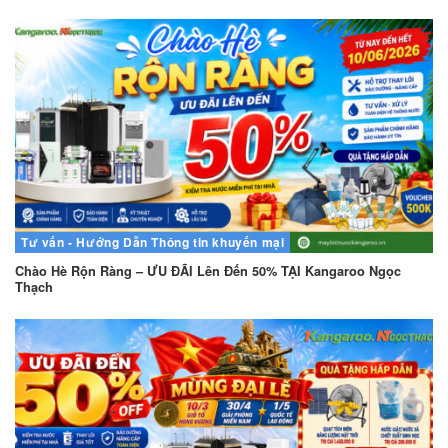
Tư vấn - Hướng Dẫn
Thông tin khuyến mại
Chào Hè Rộn Ràng – ƯU ĐÃI Lên Đến 50% TẠI Kangaroo Ngọc
Thạch