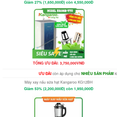
Giảm 27% (1,650,000Đ) còn 4,550,000Đ
TỔNG ƯU ĐÃI: 3,750,000VNĐ
còn áp dụng cho
k
ƯU ĐÃI
NHIỀU SẢN PHẨM
Máy xay nấu sữa hạt Kangaroo KG12BH
Giảm 53% (2,200,000Đ) còn 1,950,000Đ