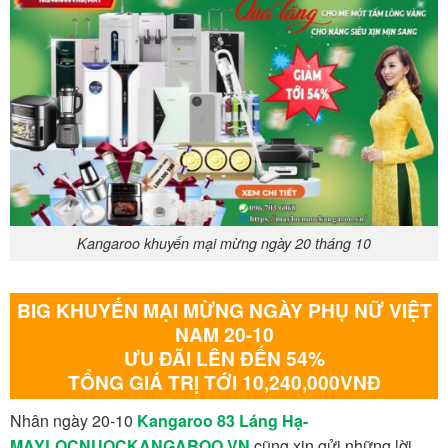
Kangaroo khuyến mại mừng ngày 20 tháng 10
BIG KHUYẾN MẠI MỪNG NGÀY PHỤ NỮ VIỆT
NAM 20-10
ƯU ĐÃI LÊN ĐẾN 54%
TỔNG GIÁ TRỊ TỚI 10,240,000VNĐ
Nhân ngày 20-10
Kangaroo 83 Láng Hạ-
MAYLOCNUOCKANGAROO.VN
cũng xin gửi những lời