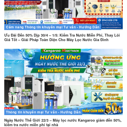
Cẩm nang
Thông tin khuyến mại
Tư vấn - Hướng Dẫn
Ưu Đãi Đến 50% Dịp 30/4 – 1/5: Kiểm Tra Nước Miễn Phí, Thay Lõi
Giá Tốt – Giải Pháp Toàn Diện Cho Máy Lọc Nước Gia Đình
Thông tin khuyến mại
Tư vấn - Hướng Dẫn
Ngày Nước Thế Giới 22/3 – Máy lọc nước Kangaroo giảm đến 50%,
kiểm tra nước miễn phí tại nhà