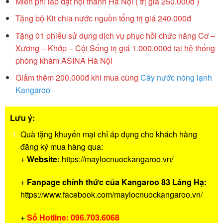
Miễn phí lắp đặt nội thành Hà Nội ( trị giá 250.000đ )
Tặng bộ Kit chia nước nguồn tổng trị giá 240.000đ
Tặng 01 phiếu sử dụng dịch vụ phục hồi chức năng Cơ –
Xương – Khớp – Cột Sống trị giá 1.000.000đ tại hệ thống
phòng khám ASINA Hà Nội
Giảm thêm 200.000đ khi mua cùng
Cây nước nóng lạnh
Kangaroo
Lưu ý:
Quà tặng khuyến mại chỉ áp dụng cho khách hàng
đăng ký mua hàng qua:
+
Website:
https://maylocnuockangaroo.vn/
+
Fanpage chính thức của Kangaroo 83 Láng Hạ:
https://www.facebook.com/maylocnuockangaroo.vn/
+
Số Hotline: 096.703.6068