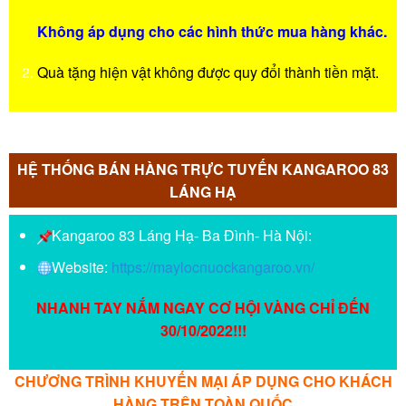
Không áp dụng cho các hình thức mua hàng khác.
Quà tặng hiện vật không được quy đổi thành tiền mặt.
HỆ THỐNG BÁN HÀNG TRỰC TUYẾN KANGAROO 83
LÁNG HẠ
Kangaroo 83 Láng Hạ- Ba Đình- Hà Nội:
Website:
https://maylocnuockangaroo.vn/
NHANH TAY NẮM NGAY CƠ HỘI VÀNG CHỈ ĐẾN
30/10/2022!!!
CHƯƠNG TRÌNH KHUYẾN MẠI ÁP DỤNG CHO KHÁCH
HÀNG TRÊN TOÀN QUỐC