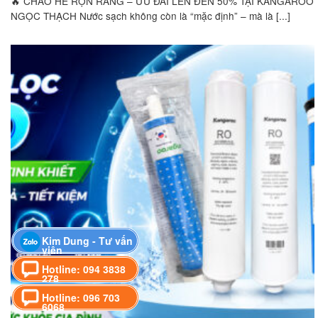
🔥 CHÀO HÈ RỘN RÀNG – ƯU ĐÃI LÊN ĐẾN 50% TẠI KANGAROO
NGỌC THẠCH Nước sạch không còn là “mặc định” – mà là [...]
Kim Dung - Tư vấn
viên
Hotline: 094 3838
278
Hotline: 096 703
6068