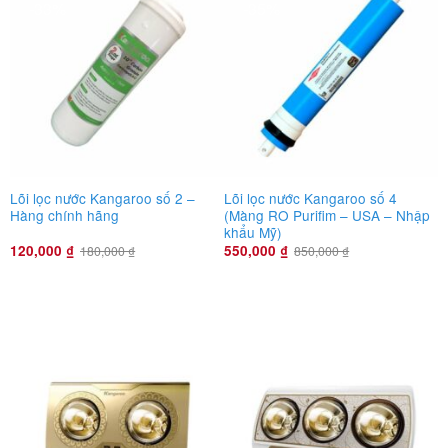
-33%
-35%
Lõi lọc nước Kangaroo số 2 –
Lõi lọc nước Kangaroo số 4
Hàng chính hãng
(Màng RO Purifim – USA – Nhập
khẩu Mỹ)
120,000
₫
550,000
₫
180,000
₫
850,000
₫
Đèn sưởi nhà tắm Kangaroo
-33%
-40%