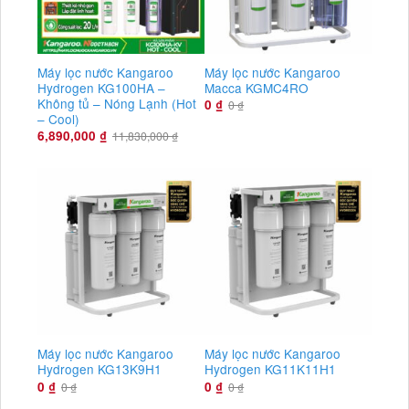
Máy lọc nước Kangaroo
Máy lọc nước Kangaroo
Hydrogen KG100HA –
Macca KGMC4RO
Không tủ – Nóng Lạnh (Hot
0
₫
0
₫
– Cool)
6,890,000
₫
11,830,000
₫
Máy lọc nước Kangaroo
Máy lọc nước Kangaroo
Hydrogen KG13K9H1
Hydrogen KG11K11H1
0
₫
0
₫
0
₫
0
₫