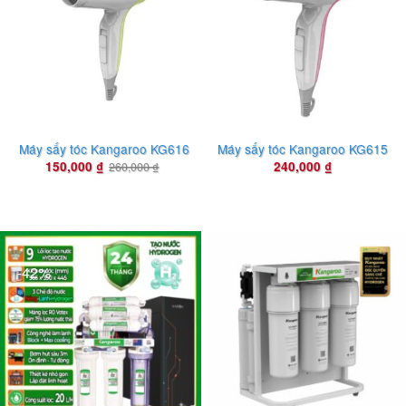
Máy sấy tóc Kangaroo KG616
Máy sấy tóc Kangaroo KG615
150,000
₫
240,000
₫
260,000
₫
áy lọc nước Kangaroo Hydrogen
-42%