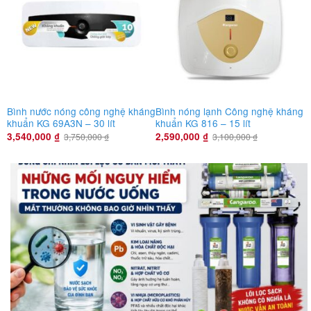
Bình nước nóng công nghệ kháng
Bình nóng lạnh Công nghệ kháng
khuẩn KG 69A3N – 30 lít
khuẩn KG 816 – 15 lít
3,540,000
₫
2,590,000
₫
3,750,000
₫
3,100,000
₫
in tức – Bài viết