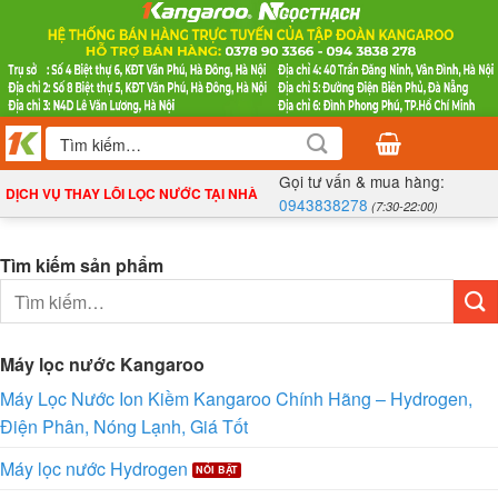
Bỏ
qua
nội
dung
Tìm
kiếm:
Gọi tư vấn & mua hàng:
DỊCH VỤ THAY LÕI LỌC NƯỚC TẠI NHÀ
0943838278
(7:30-22:00)
Tìm kiếm sản phẩm
Tìm
kiếm:
Máy lọc nước Kangaroo
Máy Lọc Nước Ion Kiềm Kangaroo Chính Hãng – Hydrogen,
Điện Phân, Nóng Lạnh, Giá Tốt
Máy lọc nước Hydrogen