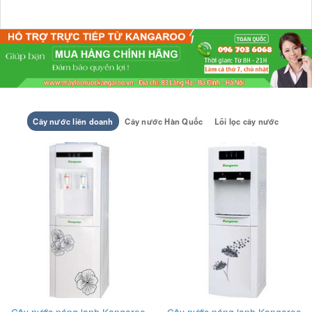
ây nước nóng lạnh Kangaroo
Cây nước liên doanh
Cây nước Hàn Quốc
Lõi lọc cây nước
-27%
-12%