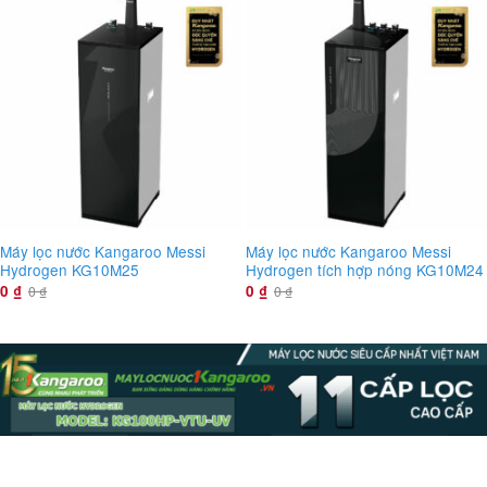
Máy lọc nước Kangaroo Messi
Máy lọc nước Kangaroo Messi
Hydrogen KG10M25
Hydrogen tích hợp nóng KG10M24
0
₫
0
₫
0
₫
0
₫