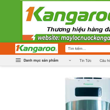
Bỏ
qua
nội
dung
Tìm
kiếm:
Danh mục sản phẩm
Tin Tức
Câu hỏ