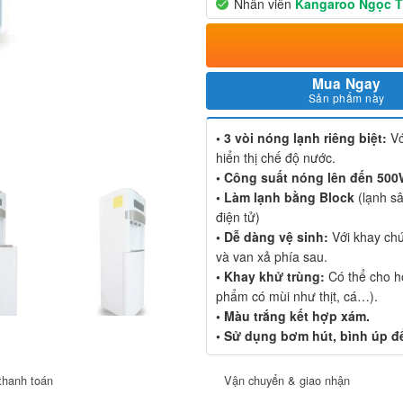
Nhân viên
Kangaroo Ngọc 
Mua Ngay
Sản phẩm này
• 3 vòi nóng lạnh riêng biệt:
Vớ
hiển thị chế độ nước.
• Công suất nóng lên đến 50
• Làm lạnh bằng Block
(lạnh s
điện tử)
• Dễ dàng vệ sinh:
Với khay chứ
và van xả phía sau.
• Khay khử trùng:
Có thể cho h
phẩm có mùi như thịt, cá…).
• Màu trắng kết hợp xám.
• Sử dụng bơm hút, bình úp đ
thanh toán
Vận chuyển & giao nhận