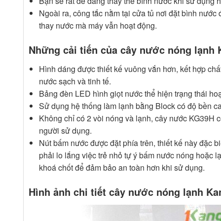
Bạn sẽ rất dễ dàng thay thế bình nước khi sử dụng h
Ngoài ra, công tắc nằm tại cửa tủ nơi đặt bình nước 
thay nước mà máy vẫn hoạt động.
Những cải tiến của cây nước nóng lạnh
Hình dáng được thiết kế vuông vắn hơn, kết hợp chấ
nước sạch và tinh tế.
Bảng đèn LED hình giọt nước thể hiện trạng thái ho
Sử dụng hệ thống làm lạnh bằng Block có độ bền cao
Không chỉ có 2 vòi nóng và lạnh, cây nước KG39H c
người sử dụng.
Nút bấm nước được đặt phía trên, thiết kế này đặc bi
phải lo lắng việc trẻ nhỏ tự ý bấm nước nóng hoặc l
khoá chốt để đảm bảo an toàn hơn khi sử dụng.
Hình ảnh chi tiết cây nước nóng lạnh K