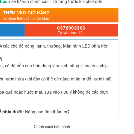
Thạch
sẽ tư vấn chính xác – rõ ràng trước khi chốt đơn
THÊM VÀO GIỎ HÀNG
Và chọn thêm sản phẩm khác
0378903366
Tư vấn trực tiếp
i các chế độ nóng, lạnh, thường. Màn hình LED phía trên
0W
âu, có độ bền cao hơn dòng làm lạnh bằng vi mạch – chip
a nước thừa (khi đầy có thể dễ dàng nhấc ra đổ nước thải)
oa quả hoặc nước mát, sữa vào (lưu ý không để các thực
ể phía dưới:
Nâng cao tính thẩm mỹ
Chính sách bảo hành