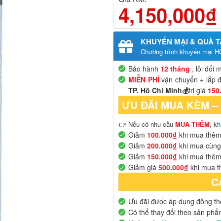
4,150,000₫
KHUYẾN MẠI & QUÀ 
Chương trình khuyến mại H
Bảo hành
12 tháng
, lỗi đổi 
MIỄN PHÍ
vận chuyển + lắp đ
TP. Hồ Chí Minh💰
trị giá
150
ƯU ĐÃI MUA KÈM –
👉 Nếu có nhu cầu
MUA THÊM
, k
Giảm
100.000₫
khi mua thê
Giảm
200.000₫
khi mua cùn
Giảm
150.000₫
khi mua thê
Giảm giá
500.000₫
khi mua t
C
Ưu đãi được áp dụng đồng thờ
Có thể thay đổi theo sản ph