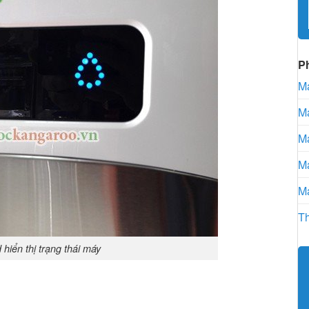
P
Má
Má
Má
Má
Má
Th
hiển thị trạng thái máy