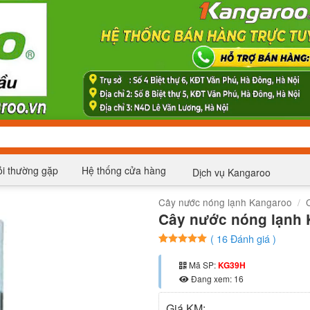
i thường gặp
Hệ thống cửa hàng
Dịch vụ Kangaroo
Cây nước nóng lạnh Kangaroo
/
Cây nước nóng lạnh
(
16
Đánh giá )
4.94
16
trên 5
dựa trên
Mã SP:
KG39H
đánh giá
Đang xem: 16
Giá KM: