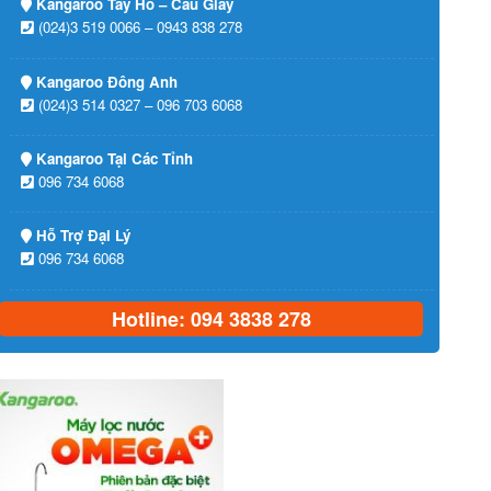
Kangaroo Tây Hồ – Cầu Giấy
(024)3 519 0066 – 0943 838 278
Kangaroo Đông Anh
(024)3 514 0327 – 096 703 6068
Kangaroo Tại Các Tỉnh
096 734 6068
Hỗ Trợ Đại Lý
096 734 6068
Hotline: 094 3838 278