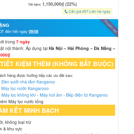
1,150,000₫ (22%)
Tiết kiệm:
Cần giá tốt? Liên hệ ngay
Khuyến mại
TẶNG
OT đến hết ngày
09/08
mới trong
7 ngày
ặt nội thành: Áp dụng tại
Hà Nội – Hải Phòng – Đà Nẵng –
.000₫
 TIẾT KIỆM THÊM (KHÔNG BẮT BUỘC)
hách hàng được hưởng tiếp các ưu đãi sau:
m
Đèn sưởi nhà tắm Kangaroo
g
Máy lọc nước Kangarooo
m
Máy lọc không khí
-
Máy hút ẩm
-
Bếp điện từ Kangaroo
hêm Máy lọc nước tổng
AM KẾT MINH BẠCH
i, không loại trừ
ẩm & khu vực