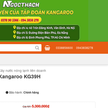
0338856600
0943838278
Cây nước nóng lạnh liên doanh
 Kangaroo KG39H
Bảo hành:
Chính hãng
5,300,000₫
Giá NY: