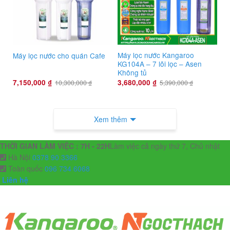
Máy lọc nước Kangaroo
Máy lọc nước cho quán Cafe
KG104A – 7 lõi lọc – Asen
Không tủ
7,150,000
₫
3,680,000
₫
10,300,000
₫
5,390,000
₫
Xem thêm
THỜI GIAN LÀM VIỆC : 7H - 22H
Làm việc cả ngày thứ 7, Chủ nhật
Hà Nội
0378 90 3366
Toàn quốc
096 734 6068
Liên hệ