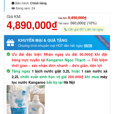
Bảo hành:
Chính hãng
Đang xem: 24
Giá KM:
5,450,000₫
Giá NY:
4,890,000₫
560,000₫ (10%)
Tiết kiệm:
Cần giá tốt? Liên hệ ngay
Khuyến mại
KHUYẾN MẠI & QUÀ TẶNG
Chương trình khuyến mại HOT đến hết ngày
09/08
Ưu đãi đặc biệt: Nhận ngay ưu đãi 50.000₫ khi đặt
hàng trực tuyến tại
Kangaroo Ngọc Thạch
→ Tiết kiệm
thời gian – xác nhận đơn nhanh – đơn giản, tiện lợi
Tặng ngay
1 bịch nước giặt 3,2L
hoặc
1 can nước xả
2,2L
chiết xuất sinh học trị giá
200.000₫
khi mua
máy
lọc nước Kangaroo
bất kỳ tại
Hà Nội