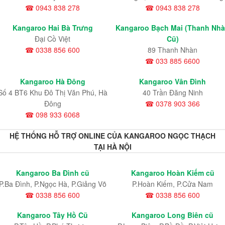
☎ 0943 838 278
☎ 0943 838 278
Kangaroo Hai Bà Trưng
Kangaroo Bạch Mai (Thanh Nh
Đại Cồ Việt
Cũ)
☎ 0338 856 600
89 Thanh Nhàn
☎ 033 885 6600
Kangaroo Hà Đông
Kangaroo Vân Đình
Số 4 BT6 Khu Đô Thị Văn Phú, Hà
40 Trần Đăng Ninh
Đông
☎ 0378 903 366
☎ 098 933 6068
HỆ THỐNG HỖ TRỢ ONLINE CỦA KANGAROO NGỌC THẠCH
TẠI HÀ NỘI
Kangaroo Ba Đình cũ
Kangaroo Hoàn Kiếm cũ
P.Ba Đình, P.Ngọc Hà, P.Giảng Võ
P.Hoàn Kiếm, P.Cửa Nam
☎ 0338 856 600
☎ 0338 856 600
Kangaroo Tây Hồ Cũ
Kangaroo Long Biên cũ