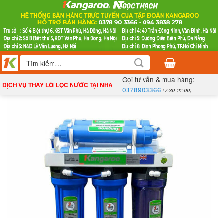
Bỏ
qua
nội
dung
Tìm
kiếm:
Gọi tư vấn & mua hàng:
DỊCH VỤ THAY LÕI LỌC NƯỚC TẠI NHÀ
0378903366
(7:30-22:00)