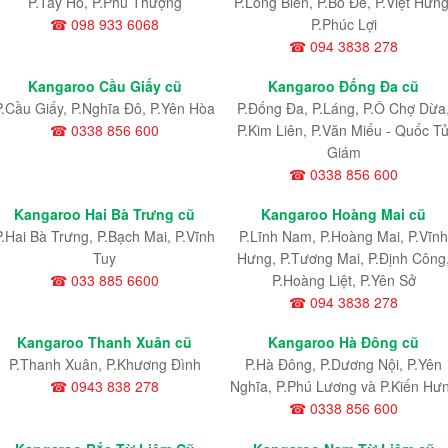
P.Tây Hồ, P.Phú Thượng
P.Long Biên, P.Bồ Đề, P.Việt Hưng
☎ 098 933 6068
P.Phúc Lợi
☎ 094 3838 278
Kangaroo Cầu Giấy cũ
Kangaroo Đống Đa cũ
P.Cầu Giấy, P.Nghĩa Đô, P.Yên Hòa
P.Đống Đa, P.Láng, P.Ô Chợ Dừa
☎ 0338 856 600
P.Kim Liên, P.Văn Miếu - Quốc T
Giám
☎ 0338 856 600
Kangaroo Hai Bà Trưng cũ
Kangaroo Hoàng Mai cũ
P.Hai Bà Trưng, P.Bạch Mai, P.Vĩnh
P.Lĩnh Nam
, P.Hoàng Mai
, P.Vĩnh
Tuy
Hưng
, P.Tương Mai, P.Định Công
☎ 033 885 6600
P.Hoàng Liệt, P.Yên Sở
☎ 094 3838 278
Kangaroo Thanh Xuân cũ
Kangaroo Hà Đông cũ
P.Thanh Xuân, P.Khương Đình
P.Hà Đông, P.Dương Nội, P.Yên
☎ 0943 838 278
Nghĩa, P.Phú Lương và P.Kiến Hư
☎ 0338 856 600