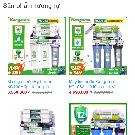
Sản phẩm tương tự
Máy lọc nước Hydrogen
Máy lọc nước Kangaroo
KG100HQ – Không tủ
KG108A – 9 lõi lọc – UV
6,550,000
₫
4,630,000
₫
9,500,000
₫
6,790,000
₫