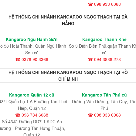
☎ 098 933 6068
HỆ THỐNG CHI NHÁNH KANGAROO NGỌC THẠCH TẠI ĐÀ
NẴNG
Kangaroo Ngũ Hành Sơn
Kangaroo Thanh Khê
ố 58 Hoài Thanh, Quận Ngũ Hành
Số 3 Điện Biên Phủ,quận Thanh K
Sơn cũ
cũ
☎ 0378 90 3366
☎ 094 3838 278
HỆ THỐNG CHI NHÁNH KANGAROO NGỌC THẠCH TẠI HỒ
CHÍ MINH
Kangaroo Quận 12 cũ
Kangaroo Tân Phú cũ
43/1 Quốc Lộ 1 A Phường Tân Thới
Dương Văn Dương, Tân Quý, Tâ
Hiệp, Quận 12
Phú
☎ 096 734 6068
☎ 098 933 6068
Số 43J2 Đường DD7-1 KDC An
Sương - Phương Tân Hưng Thuận,
Quận 12