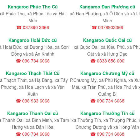
Kangaroo Phúc Thọ Cũ
Kangaroo Đan Phượng cũ
xã Phúc Thọ, xã Phúc Lộc và Hát
xã Đan Phượng, xã Ô Diên và xã L
Môn
Minh
☎ 037890 3366
☎ 0378903366
Kangaroo Hoài Đức cũ
Kangaroo Quốc Oai cũ
ã Hoài Đức, xã Dương Hòa, xã Sơn
xã Quốc Oai, xã Kiều Phú, xã Ph
Đồng và xã An Khánh
Cát và xã Hưng Đạo
☎ 096 734 6068
☎ 0338 856 600
Kangaroo Thạch Thất Cũ
Kangaroo Chương Mỹ cũ
ã Thạch Thất, xã Hạ Bằng, xã Tây
P.Chương Mỹ, xã Phú Nghĩa, xã X
Phương, xã Hòa Lạch và xã Yên
Mai, xã Trần Phú, xã Hòa Phú và 
Xuân
Quảng Bị
☎ 098 933 6068
☎ 096 734 6068
Kangaroo Thanh Oai cũ
Kangaroo Thường Tín cũ
ã Thanh Oai, xã Bình Minh, xã Tam
xã Thường Tín, xã Thượng Phúc, 
Hưng và xã Dân Hòa
Chương Dương và xã Hồng Vân
☎ 096 734 6068
☎ 096 734 6068