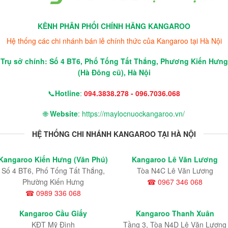
KÊNH PHÂN PHỐI CHÍNH HÃNG KANGAROO
Hệ thống các chi nhánh bán lẻ chính thức của Kangaroo tại Hà Nội
Trụ sở chính: Số 4 BT6, Phố Tống Tất Thắng, Phương Kiến Hưng
(Hà Đông cũ), Hà Nội
📞
Hotline
:
094.3838.278 - 096.7036.068
🌐
Website
: https://maylocnuockangaroo.vn/
HỆ THỐNG CHI NHÁNH KANGAROO TẠI HÀ NỘI
Kangaroo Kiến Hưng (Văn Phú)
Kangaroo Lê Văn Lương
Số 4 BT6, Phố Tống Tất Thắng,
Tòa N4C Lê Văn Lương
Phường Kiến Hưng
☎ 0967 346 068
☎ 0989 336 068
Kangaroo Cầu Giấy
Kangaroo Thanh Xuân
KĐT Mỹ Đình
Tầng 3, Tòa N4D Lê Văn Lương