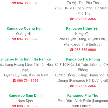
☎ 094 3838 278
Tp Việt Trì - Phú Thọ
2599 Đại lộ Hùng Vương, TP. Việt T
- Phú Thọ
☎ 0378 90 3366
Kangaroo Quảng Ninh
Kangaroo Hưng Yên
Quảng Ninh
Hưng Yên
☎ 094 3838 278
chợ Quỳnh Trang, Quỳnh Phụ,
(Kangaroo Thái Bình cũ)
☎ 033 885 6600
angaroo Ninh Bình (Hà Nam cũ)
Kangaroo Hải Phòng
ửa hàng Hoàng Lâm, Thị trấn Hòa
Số 3 Tô Hiệu, Lê Trân, thành phố 
Mạc,
Phòng
Huyện Duy Tiên, tỉnh Hà Nam
Đường Hồng Quang; Thành phố H
☎ 096 734 6068
Dương (Kangaroo Hải Dương cũ
☎ 0378 90 3366
Kangaroo Nam Định
Kangaroo Phú Thọ
Nam Định
Phúc Yên - Vĩnh Phúc (Kangaroo
☎ 096 734 6068
Vĩnh Phúc cũ)