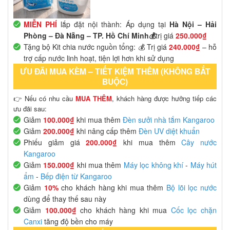
MIỄN PHÍ
lắp đặt nội thành: Áp dụng tại
Hà Nội – Hải
Phòng – Đà Nẵng – TP. Hồ Chí Minh💰
trị giá
250.000₫
Tặng bộ Kit chia nước nguồn tổng: 💰 Trị giá
240.000₫
– hỗ
trợ cấp nước linh hoạt, tiện lợi hơn khi sử dụng
ƯU ĐÃI MUA KÈM – TIẾT KIỆM THÊM (KHÔNG BẮT
BUỘC)
👉 Nếu có nhu cầu
MUA THÊM
, khách hàng được hưởng tiếp các
ưu đãi sau:
Giảm
100.000₫
khi mua thêm
Đèn sưởi nhà tắm Kangaroo
Giảm
200.000₫
khi nâng cấp thêm
Đèn UV diệt khuẩn
Phiếu giảm giá
200.000₫
khi mua thêm
Cây nước
Kangaroo
Giảm
150.000₫
khi mua thêm
Máy lọc không khí
-
Máy hút
ẩm
-
Bếp điện từ Kangaroo
Giảm
10%
cho khách hàng khi mua thêm
Bộ lõi lọc nước
dùng để thay thế sau này
Giảm
100.000₫
cho khách hàng khi mua
Cốc lọc chặn
Canxi
tăng độ bền cho máy