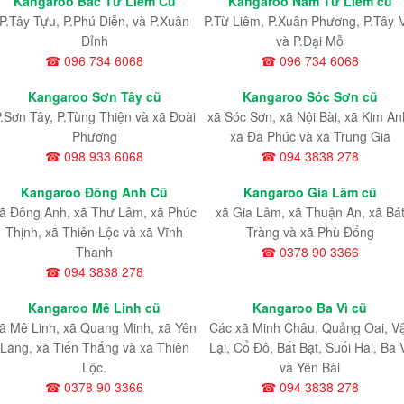
Kangaroo Bắc Từ Liêm Cũ
Kangaroo Nam Từ Liêm cũ
P.Tây Tựu
, P.Phú Diễn
, và P.Xuân
P.Từ Liêm
, P.Xuân Phương
, P.Tây 
Đỉnh
và P.Đại Mỗ
☎ 096 734 6068
☎ 096 734 6068
Kangaroo Sơn Tây cũ
Kangaroo Sóc Sơn cũ
.Sơn Tây, P.Tùng Thiện và xã Đoài
xã Sóc Sơn, xã Nội Bài, xã Kim An
Phương
xã Đa Phúc và xã Trung Giã
☎ 098 933 6068
☎ 094 3838 278
Kangaroo Đông Anh Cũ
Kangaroo Gia Lâm cũ
ã Đông Anh, xã Thư Lâm, xã Phúc
xã Gia Lâm, xã Thuận An, xã Bá
Thịnh, xã Thiên Lộc và xã Vĩnh
Tràng và xã Phù Đổng
Thanh
☎ 0378 90 3366
☎ 094 3838 278
Kangaroo Mê Linh cũ
Kangaroo Ba Vì cũ
ã Mê Linh, xã Quang Minh, xã Yên
Các xã Minh Châu, Quảng Oai, V
Lãng, xã Tiến Thắng và xã Thiên
Lại, Cổ Đô, Bất Bạt, Suối Hai, Ba 
Lộc.
và Yên Bài
☎ 0378 90 3366
☎ 094 3838 278