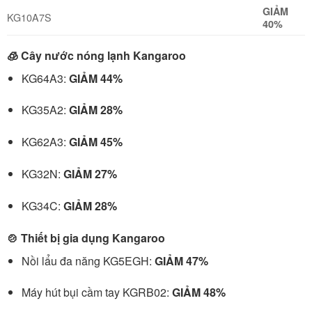
GIẢM
KG10A7S
40%
🧊 Cây nước nóng lạnh Kangaroo
KG64A3:
GIẢM 44%
KG35A2:
GIẢM 28%
KG62A3:
GIẢM 45%
KG32N:
GIẢM 27%
KG34C:
GIẢM 28%
🍲 Thiết bị gia dụng Kangaroo
Nồi lẩu đa năng KG5EGH:
GIẢM 47%
Máy hút bụi cầm tay KGRB02:
GIẢM 48%