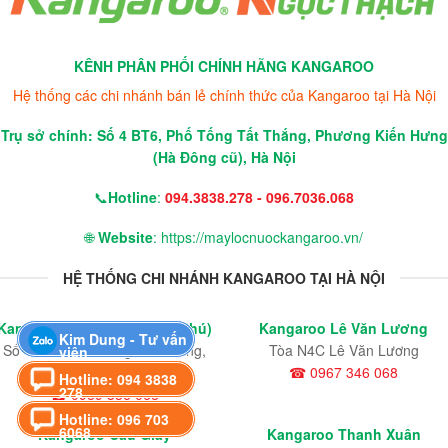
KÊNH PHÂN PHỐI CHÍNH HÃNG KANGAROO
Hệ thống các chi nhánh bán lẻ chính thức của Kangaroo tại Hà Nội
Trụ sở chính: Số 4 BT6, Phố Tống Tất Thắng, Phương Kiến Hưng
(Hà Đông cũ), Hà Nội
📞
Hotline
:
094.3838.278 - 096.7036.068
🌐
Website
: https://maylocnuockangaroo.vn/
HỆ THỐNG CHI NHÁNH KANGAROO TẠI HÀ NỘI
Kangaroo Kiến Hưng (Văn Phú)
Kangaroo Lê Văn Lương
Kim Dung - Tư vấn
Số 4 BT6, Phố Tống Tất Thắng,
Tòa N4C Lê Văn Lương
viên
Phường Kiến Hưng
☎ 0967 346 068
Hotline: 094 3838
278
☎ 0989 336 068
Hotline: 096 703
6068
Kangaroo Cầu Giấy
Kangaroo Thanh Xuân