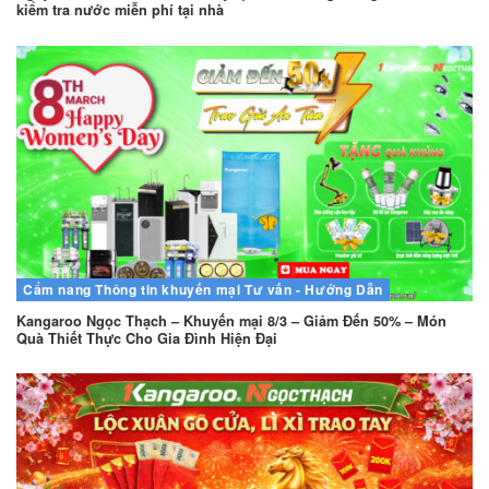
kiểm tra nước miễn phí tại nhà
Cẩm nang
Thông tin khuyến mại
Tư vấn - Hướng Dẫn
Kangaroo Ngọc Thạch – Khuyến mại 8/3 – Giảm Đến 50% – Món
Quà Thiết Thực Cho Gia Đình Hiện Đại