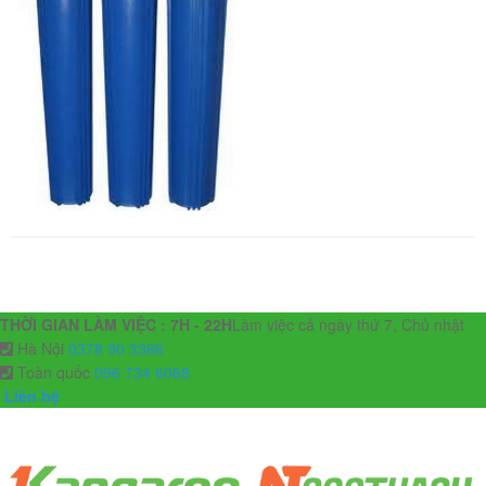
THỜI GIAN LÀM VIỆC : 7H - 22H
Làm việc cả ngày thứ 7, Chủ nhật
Hà Nội
0378 90 3366
Toàn quốc
096 734 6068
Liên hệ