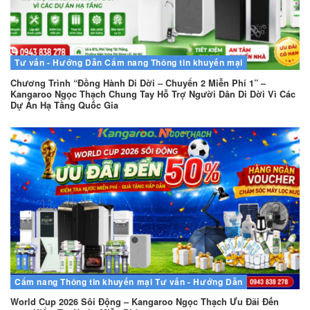
Tư vấn - Hướng Dẫn
Cẩm nang
Thông tin khuyến mại
Chương Trình “Đồng Hành Di Dời – Chuyển 2 Miễn Phí 1” –
Kangaroo Ngọc Thạch Chung Tay Hỗ Trợ Người Dân Di Dời Vì Các
Dự Án Hạ Tầng Quốc Gia
Cẩm nang
Thông tin khuyến mại
Tư vấn - Hướng Dẫn
World Cup 2026 Sôi Động – Kangaroo Ngọc Thạch Ưu Đãi Đến