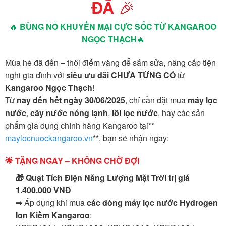
🎉
ĐÃ
🔥
BÙNG NỔ KHUYẾN MẠI CỰC SỐC TỪ KANGAROO
NGỌC THẠCH
🔥
Mùa hè đã đến – thời điểm vàng để sắm sửa, nâng cấp tiện
nghi gia đình với
siêu ưu đãi CHƯA TỪNG CÓ
từ
Kangaroo Ngọc Thạch
!
Từ
nay đến hết ngày 30/06/2025
, chỉ cần đặt mua
máy lọc
nước
,
cây nước nóng lạnh
,
lõi lọc nước
, hay các sản
phẩm gia dụng chính hãng Kangaroo tại**
maylocnuockangaroo.vn
**, bạn sẽ nhận ngay:
🌟 TẶNG NGAY – KHÔNG CHỜ ĐỢI
🎁 Quạt Tích Điện Năng Lượng Mặt Trời trị giá
1.400.000 VNĐ
➡ Áp dụng khi mua
các dòng máy lọc nước Hydrogen
Ion Kiềm Kangaroo
: