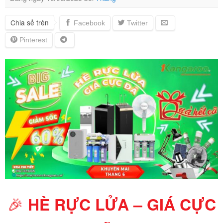
Chia sẻ trên
🎉
HÈ RỰC LỬA – GIÁ CỰC