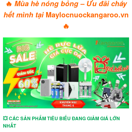
🔥
Mùa hè nóng bỏng – Ưu đãi cháy
hết mình tại
Maylocnuockangaroo.vn
🔥
💥 CÁC SẢN PHẨM TIÊU BIỂU ĐANG GIẢM GIÁ LỚN
NHẤT