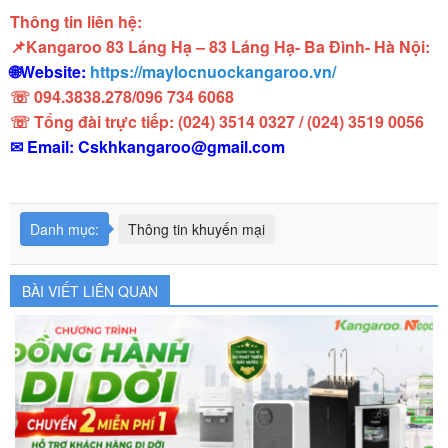
Thông tin liên hệ:
📌Kangaroo 83 Láng Hạ – 83 Láng Hạ- Ba Đình- Hà Nội:
🌐Website:
https://maylocnuockangaroo.vn/
☏ 094.3838.278/096 734 6068
☏ Tổng đài trực tiếp: (024) 3514 0327 / (024) 3519 0056
✉ Email:
Cskhkangaroo@gmail.com
Danh mục:
Thông tin khuyến mại
BÀI VIẾT LIÊN QUAN