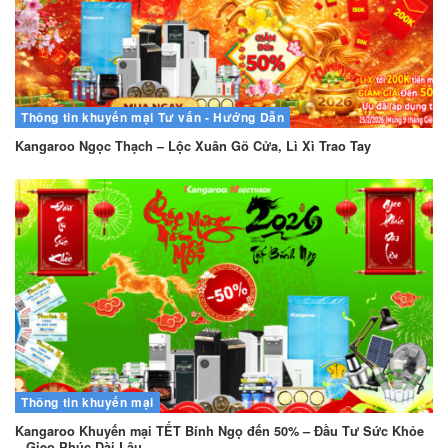
Thông tin khuyến mại
Tư vấn - Hướng Dẫn
Kangaroo Ngọc Thạch – Lộc Xuân Gõ Cửa, Lì Xì Trao Tay
Thông tin khuyến mại
Kangaroo Khuyến mại TẾT Bính Ngọ đến 50% – Đầu Tư Sức Khỏe
– Gieo Phúc Dài Lâu