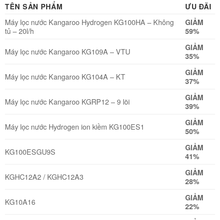
TÊN SẢN PHẨM
ƯU ĐÃI
Máy lọc nước Kangaroo Hydrogen KG100HA – Không
GIẢM
tủ – 20l/h
59%
GIẢM
Máy lọc nước Kangaroo KG109A – VTU
35%
GIẢM
Máy lọc nước Kangaroo KG104A – KT
37%
GIẢM
Máy lọc nước Kangaroo KGRP12 – 9 lõi
39%
GIẢM
Máy lọc nước Hydrogen ion kiềm KG100ES1
50%
GIẢM
KG100ESGU9S
41%
GIẢM
KGHC12A2 / KGHC12A3
28%
GIẢM
KG10A16
22%