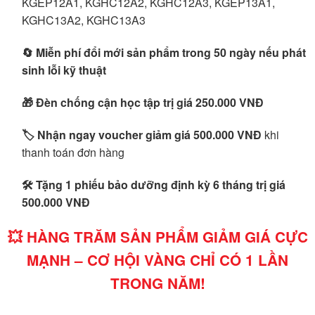
KGEP12A1, KGHC12A2, KGHC12A3, KGEP13A1,
KGHC13A2, KGHC13A3
🔄 Miễn phí đổi mới sản phẩm trong 50 ngày nếu phát
sinh lỗi kỹ thuật
🎁 Đèn chống cận học tập trị giá 250.000 VNĐ
🏷 Nhận ngay voucher giảm giá 500.000 VNĐ
khi
thanh toán đơn hàng
🛠 Tặng 1 phiếu bảo dưỡng định kỳ 6 tháng trị giá
500.000 VNĐ
💥 HÀNG TRĂM SẢN PHẨM GIẢM GIÁ CỰC
MẠNH – CƠ HỘI VÀNG CHỈ CÓ 1 LẦN
TRONG NĂM!