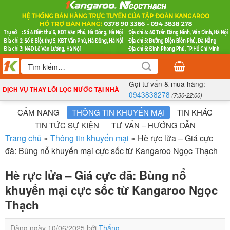
Bỏ
qua
nội
dung
Tìm
kiếm:
Gọi tư vấn & mua hàng:
DỊCH VỤ THAY LÕI LỌC NƯỚC TẠI NHÀ
0943838278
(7:30-22:00)
CẨM NANG
THÔNG TIN KHUYẾN MẠI
TIN KHÁC
TIN TỨC SỰ KIỆN
TƯ VẤN – HƯỚNG DẪN
Trang chủ
»
Thông tin khuyến mại
»
Hè rực lửa – Giá cực
đã: Bùng nổ khuyến mại cực sốc từ Kangaroo Ngọc Thạch
Hè rực lửa – Giá cực đã: Bùng nổ
khuyến mại cực sốc từ Kangaroo Ngọc
Thạch
Đăng ngày
10/06/2025
bởi
Thắng