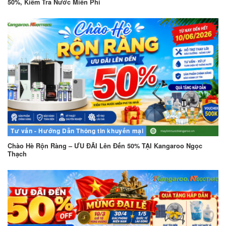
50%, Kiểm Tra Nước Miễn Phí
Tư vấn - Hướng Dẫn
Thông tin khuyến mại
Chào Hè Rộn Ràng – ƯU ĐÃI Lên Đến 50% TẠI Kangaroo Ngọc
Thạch