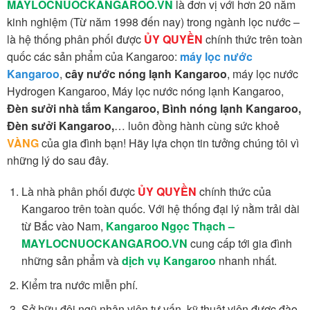
MAYLOCNUOCKANGAROO.VN
là đơn vị với hơn 20 năm
kinh nghiệm (Từ năm 1998 đến nay) trong ngành lọc nước –
là hệ thống phân phối được
ỦY QUYỀN
chính thức trên toàn
quốc các sản phẩm của Kangaroo:
máy lọc nước
Kangaroo
,
cây nước nóng lạnh Kangaroo
, máy lọc nước
Hydrogen Kangaroo, Máy lọc nước nóng lạnh Kangaroo,
Đèn sưởi nhà tắm Kangaroo, Bình nóng lạnh Kangaroo,
Đèn sưởi Kangaroo,
… luôn đồng hành cùng sức khoẻ
VÀNG
của gia đình bạn! Hãy lựa chọn tin tưởng chúng tôi vì
những lý do sau đây.
Là nhà phân phối được
ỦY QUYỀN
chính thức của
Kangaroo trên toàn quốc. Với hệ thống đại lý nằm trải dài
từ Bắc vào Nam,
Kangaroo Ngọc Thạch –
MAYLOCNUOCKANGAROO.VN
cung cấp tới gia đình
những sản phẩm và
dịch vụ Kangaroo
nhanh nhất.
Kiểm tra nước miễn phí.
Sở hữu đội ngũ nhân viên tư vấn, kỹ thuật viên được đào