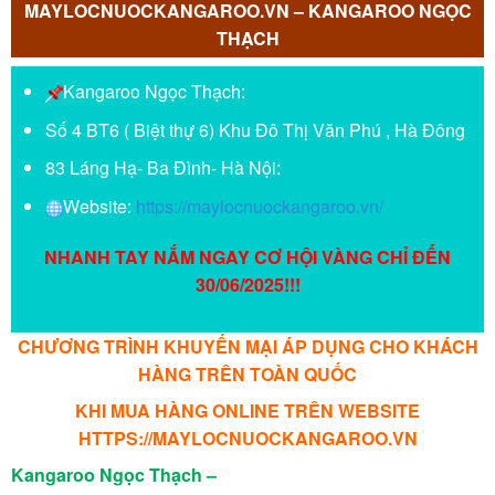
MAYLOCNUOCKANGAROO.VN – KANGAROO NGỌC
THẠCH
Kangaroo Ngọc Thạch:
Số 4 BT6 ( Biệt thự 6) Khu Đô Thị Văn Phú , Hà Đông
83 Láng Hạ- Ba Đình- Hà Nội:
Website:
https://maylocnuockangaroo.vn/
NHANH TAY NẮM NGAY CƠ HỘI VÀNG CHỈ ĐẾN
30/06/2025!!!
CHƯƠNG TRÌNH KHUYẾN MẠI ÁP DỤNG CHO KHÁCH
HÀNG TRÊN TOÀN QUỐC
KHI MUA HÀNG ONLINE TRÊN WEBSITE
HTTPS://MAYLOCNUOCKANGAROO.VN
Kangaroo Ngọc Thạch –