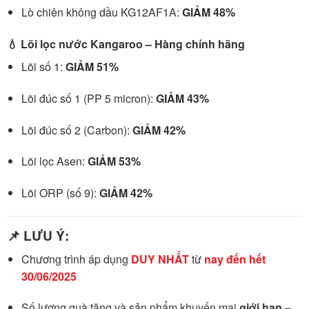
Lò chiên không dầu KG12AF1A:
GIẢM 48%
💧 Lõi lọc nước Kangaroo – Hàng chính hãng
Lõi số 1:
GIẢM 51%
Lõi đúc số 1 (PP 5 micron):
GIẢM 43%
Lõi đúc số 2 (Carbon):
GIẢM 42%
Lõi lọc Asen:
GIẢM 53%
Lõi ORP (số 9):
GIẢM 42%
📌 LƯU Ý:
Chương trình áp dụng
DUY NHẤT
từ
nay đến hết
30/06/2025
Số lượng quà tặng và sản phẩm khuyến mại
giới hạn
–