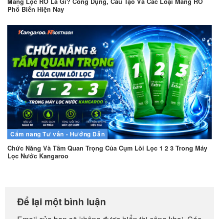
Màng Lọc RO Là Gì? Công Dụng, Cấu Tạo Và Các Loại Màng RO
Phổ Biến Hiện Nay
Cẩm nang
Tư vấn - Hướng Dẫn
Chức Năng Và Tầm Quan Trọng Của Cụm Lõi Lọc 1 2 3 Trong Máy
Lọc Nước Kangaroo
Để lại một bình luận