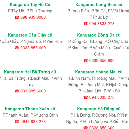
Kangaroo Tây Hồ Cũ
Kangaroo Long Biên cũ
P.Tây Hồ, P.Phú Thượng
P.Long Biên, P.Bồ Đề, P.Việt Hưng
☎ 098 933 6068
P.Phúc Lợi
☎ 094 3838 278
Kangaroo Cầu Giấy cũ
Kangaroo Đống Đa cũ
P.Cầu Giấy, P.Nghĩa Đô, P.Yên Hòa
P.Đống Đa, P.Láng, P.Ô Chợ Dừa
☎ 0338 856 600
P.Kim Liên, P.Văn Miếu - Quốc T
Giám
☎ 0338 856 600
Kangaroo Hai Bà Trưng cũ
Kangaroo Hoàng Mai cũ
P.Hai Bà Trưng, P.Bạch Mai, P.Vĩnh
P.Lĩnh Nam
, P.Hoàng Mai
, P.Vĩnh
Tuy
Hưng
, P.Tương Mai, P.Định Công
☎ 033 885 6600
P.Hoàng Liệt, P.Yên Sở
☎ 094 3838 278
Kangaroo Thanh Xuân cũ
Kangaroo Hà Đông cũ
P.Thanh Xuân, P.Khương Đình
P.Hà Đông, P.Dương Nội, P.Yên
☎ 0943 838 278
Nghĩa, P.Phú Lương và P.Kiến Hư
☎ 0338 856 600