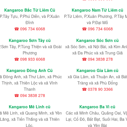
Kangaroo Bắc Từ Liêm Cũ
Kangaroo Nam Từ Liêm cũ
P.Tây Tựu
, P.Phú Diễn
, và P.Xuân
P.Từ Liêm
, P.Xuân Phương
, P.Tây 
Đỉnh
và P.Đại Mỗ
☎ 096 734 6068
☎ 096 734 6068
Kangaroo Sơn Tây cũ
Kangaroo Sóc Sơn cũ
.Sơn Tây, P.Tùng Thiện và xã Đoài
xã Sóc Sơn, xã Nội Bài, xã Kim An
Phương
xã Đa Phúc và xã Trung Giã
☎ 098 933 6068
☎ 094 3838 278
Kangaroo Đông Anh Cũ
Kangaroo Gia Lâm cũ
ã Đông Anh, xã Thư Lâm, xã Phúc
xã Gia Lâm, xã Thuận An, xã Bá
Thịnh, xã Thiên Lộc và xã Vĩnh
Tràng và xã Phù Đổng
Thanh
☎ 0378 90 3366
☎ 094 3838 278
Kangaroo Mê Linh cũ
Kangaroo Ba Vì cũ
ã Mê Linh, xã Quang Minh, xã Yên
Các xã Minh Châu, Quảng Oai, V
Lãng, xã Tiến Thắng và xã Thiên
Lại, Cổ Đô, Bất Bạt, Suối Hai, Ba 
Lộc.
và Yên Bài