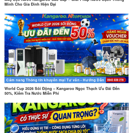
Minh Cho Gia Đình Hiện Đại
Cẩm nang
Thông tin khuyến mại
Tư vấn - Hướng Dẫn
World Cup 2026 Sôi Động – Kangaroo Ngọc Thạch Ưu Đãi Đến
50%, Kiểm Tra Nước Miễn Phí