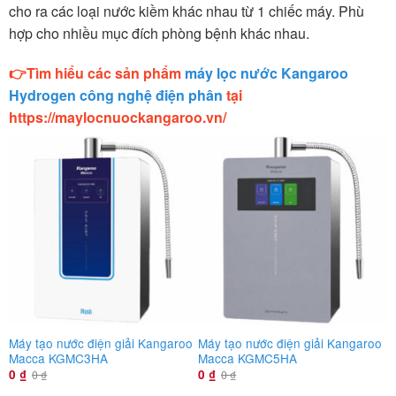
cho ra các loại nước kiềm khác nhau từ 1 chiếc máy. Phù
hợp cho nhiều mục đích phòng bệnh khác nhau.
👉Tìm hiểu các sản phẩm
máy lọc nước Kangaroo
Hydrogen công nghệ điện phân
tại
https://maylocnuockangaroo.vn/
Máy tạo nước điện giải Kangaroo
Máy tạo nước điện giải Kangaroo
M
Macca KGMC3HA
Macca KGMC5HA
H
0
₫
0
₫
0
₫
0
₫