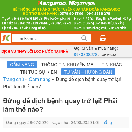
Bỏ
qua
nội
dung
Tìm
kiếm:
Gọi tư vấn & mua hàng:
DỊCH VỤ THAY LÕI LỌC NƯỚC TẠI NHÀ
0943838278
(7:30-22:00)
CẨM NANG
THÔNG TIN KHUYẾN MẠI
TIN KHÁC
TIN TỨC SỰ KIỆN
TƯ VẤN – HƯỚNG DẪN
Trang chủ
»
Cẩm nang
»
Đừng để dịch bệnh quay trở lại!
Phải làm thế nào?
Đừng để dịch bệnh quay trở lại! Phải
làm thế nào?
Đăng ngày
28/07/2020
- Cập nhật
04/08/2020
bởi
Thắng