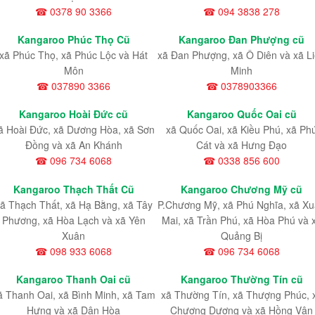
☎ 0378 90 3366
☎ 094 3838 278
Kangaroo Phúc Thọ Cũ
Kangaroo Đan Phượng cũ
xã Phúc Thọ, xã Phúc Lộc và Hát
xã Đan Phượng, xã Ô Diên và xã L
Môn
Minh
☎ 037890 3366
☎ 0378903366
Kangaroo Hoài Đức cũ
Kangaroo Quốc Oai cũ
ã Hoài Đức, xã Dương Hòa, xã Sơn
xã Quốc Oai, xã Kiều Phú, xã Ph
Đồng và xã An Khánh
Cát và xã Hưng Đạo
☎ 096 734 6068
☎ 0338 856 600
Kangaroo Thạch Thất Cũ
Kangaroo Chương Mỹ cũ
ã Thạch Thất, xã Hạ Bằng, xã Tây
P.Chương Mỹ, xã Phú Nghĩa, xã X
Phương, xã Hòa Lạch và xã Yên
Mai, xã Trần Phú, xã Hòa Phú và 
Xuân
Quảng Bị
☎ 098 933 6068
☎ 096 734 6068
Kangaroo Thanh Oai cũ
Kangaroo Thường Tín cũ
ã Thanh Oai, xã Bình Minh, xã Tam
xã Thường Tín, xã Thượng Phúc, 
Hưng và xã Dân Hòa
Chương Dương và xã Hồng Vân