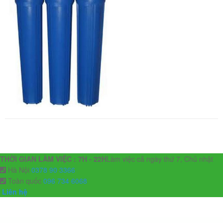
THỜI GIAN LÀM VIỆC : 7H - 22H
Làm việc cả ngày thứ 7, Chủ nhật
Hà Nội
0378 90 3366
Toàn quốc
096 734 6068
Liên hệ