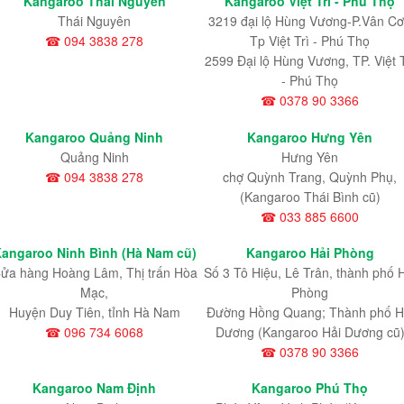
Kangaroo Thái Nguyên
Kangaroo Việt Trì - Phú Thọ
Thái Nguyên
3219 đại lộ Hùng Vương-P.Vân Cơ
☎ 094 3838 278
Tp Việt Trì - Phú Thọ
2599 Đại lộ Hùng Vương, TP. Việt T
- Phú Thọ
☎ 0378 90 3366
Kangaroo Quảng Ninh
Kangaroo Hưng Yên
Quảng Ninh
Hưng Yên
☎ 094 3838 278
chợ Quỳnh Trang, Quỳnh Phụ,
(Kangaroo Thái Bình cũ)
☎ 033 885 6600
angaroo Ninh Bình (Hà Nam cũ)
Kangaroo Hải Phòng
ửa hàng Hoàng Lâm, Thị trấn Hòa
Số 3 Tô Hiệu, Lê Trân, thành phố 
Mạc,
Phòng
Huyện Duy Tiên, tỉnh Hà Nam
Đường Hồng Quang; Thành phố H
☎ 096 734 6068
Dương (Kangaroo Hải Dương cũ
☎ 0378 90 3366
Kangaroo Nam Định
Kangaroo Phú Thọ