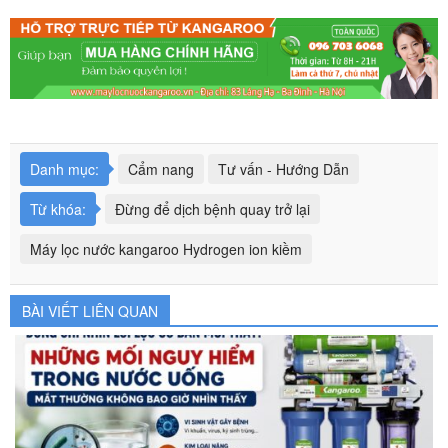
Danh mục:
Cẩm nang
Tư vấn - Hướng Dẫn
Từ khóa:
Đừng để dịch bệnh quay trở lại
Máy lọc nước kangaroo Hydrogen ion kiềm
BÀI VIẾT LIÊN QUAN