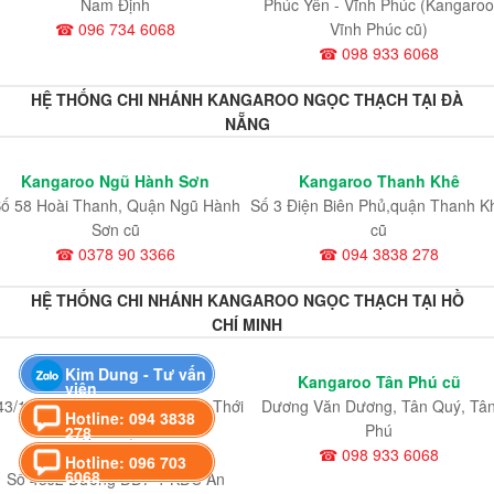
Nam Định
Phúc Yên - Vĩnh Phúc (Kangaroo
☎ 096 734 6068
Vĩnh Phúc cũ)
☎ 098 933 6068
HỆ THỐNG CHI NHÁNH KANGAROO NGỌC THẠCH TẠI ĐÀ
NẴNG
Kangaroo Ngũ Hành Sơn
Kangaroo Thanh Khê
ố 58 Hoài Thanh, Quận Ngũ Hành
Số 3 Điện Biên Phủ,quận Thanh K
Sơn cũ
cũ
☎ 0378 90 3366
☎ 094 3838 278
HỆ THỐNG CHI NHÁNH KANGAROO NGỌC THẠCH TẠI HỒ
CHÍ MINH
Kim Dung - Tư vấn
Kangaroo Quận 12 cũ
Kangaroo Tân Phú cũ
viên
43/1 Quốc Lộ 1 A Phường Tân Thới
Dương Văn Dương, Tân Quý, Tâ
Hotline: 094 3838
Hiệp, Quận 12
Phú
278
☎ 096 734 6068
☎ 098 933 6068
Hotline: 096 703
6068
Số 43J2 Đường DD7-1 KDC An