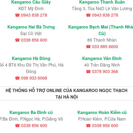
Kangaroo Cầu Giấy
Kangaroo Thanh Xuân
KĐT Mỹ Đình
Tầng 3, Tòa N4D Lê Văn Lương
☎ 0943 838 278
☎ 0943 838 278
Kangaroo Hai Bà Trưng
Kangaroo Bạch Mai (Thanh Nh
Đại Cồ Việt
Cũ)
☎ 0338 856 600
89 Thanh Nhàn
☎ 033 885 6600
Kangaroo Hà Đông
Kangaroo Vân Đình
Số 4 BT6 Khu Đô Thị Văn Phú, Hà
40 Trần Đăng Ninh
Đông
☎ 0378 903 366
☎ 098 933 6068
HỆ THỐNG HỖ TRỢ ONLINE CỦA KANGAROO NGỌC THẠCH
TẠI HÀ NỘI
Kangaroo Ba Đình cũ
Kangaroo Hoàn Kiếm cũ
P.Ba Đình, P.Ngọc Hà, P.Giảng Võ
P.Hoàn Kiếm, P.Cửa Nam
☎ 0338 856 600
☎ 0338 856 600