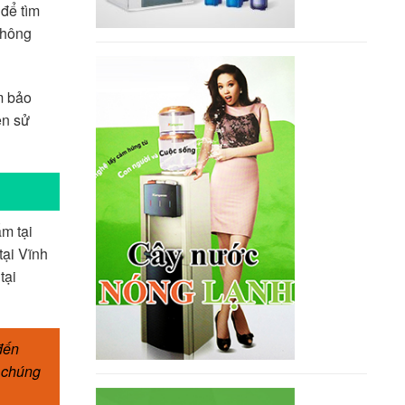
để tìm
không
m bảo
ên sử
m tại
ại Vĩnh
tại
đến
, chúng