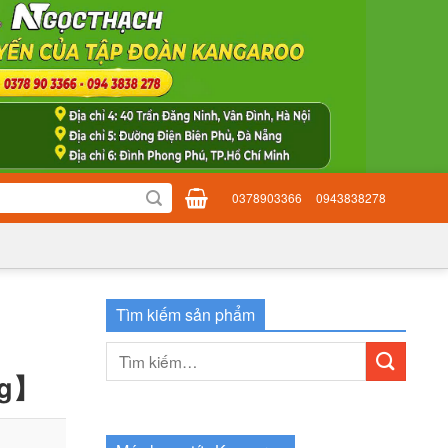
0378903366
0943838278
Tìm kiếm sản phẩm
Tìm
kiếm:
ng】