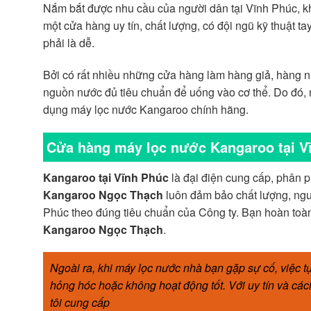
Nắm bắt được nhu cầu của người dân tại Vĩnh Phúc, 
một cửa hàng uy tín, chất lượng, có đội ngũ kỹ thuật ta
phải là dễ.
Bởi có rất nhiều những cửa hàng làm hàng giả, hàng 
nguồn nước đủ tiêu chuẩn để uống vào cơ thể. Do đó, 
dụng máy lọc nước Kangaroo chính hãng.
Cửa hàng máy lọc nước Kangaroo tại V
Kangaroo tại Vĩnh Phúc
là đại điện cung cấp, phân 
Kangaroo Ngọc Thạch
luôn đảm bảo chất lượng, ngu
Phúc theo đúng tiêu chuẩn của Công ty. Bạn hoàn toà
Kangaroo Ngọc Thạch
.
Ngoài ra, khi máy lọc nước nhà bạn gặp sự cố, việc t
hỏng hóc hoặc không hoạt động tốt. Với uy tín và cá
tôi cung cấp