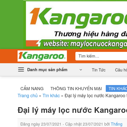
Bỏ
qua
nội
dung
Tìm
kiếm:
Danh mục sản phẩm
Tin Tức
Câu hỏ
CẨM NANG
THÔNG TIN KHUYẾN MẠI
TIN KHÁ
Trang chủ
»
Tin khác
»
Đại lý máy lọc nước Kangaro
Đại lý máy lọc nước Kangar
Đăng ngày
23/07/2021
- Cập nhật
23/07/2021
bởi
Thắng