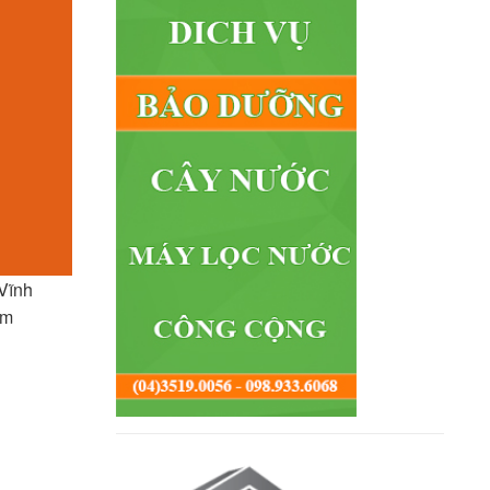
 Vĩnh
am