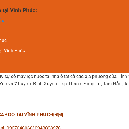
 tại Vĩnh Phúc:
úc
Phúc
ại Vĩnh Phúc
 lý sự cố máy lọc nước tại nhà ở tất cả các địa phương của Tỉnh
ên và 7 huyện: Bình Xuyên, Lập Thạch, Sông Lô, Tam Đảo, T
ROO TẠI VĨNH PHÚC⫷⫷⫷
oại: 0967346068/ 0943838278