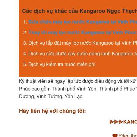
Các dịch vụ khác của Kangaroo Ngọc Thạch
Sửa chữa máy lọc nước Kangaroo tại Vĩnh Ph
Thay lõi máy lọc nước Kangaroo tại Vĩnh Phúc
Dịch vụ lắp đặt máy lọc nước Kangaroo tại Vĩnh 
Dịch vụ sửa chữa cây nước nóng lạnh Kangaroo t
Dịch vụ kiểm tra nước miễn phí
Kỹ thuật viên sẽ ngay lập tức được điều động và tới xử
Phúc bao gồm Thành phố Vĩnh Yên, Thành phố Phúc Y
Dương, Vĩnh Tường, Yên Lạc.
Hãy liên hệ với chúng tôi:
⫸⫸⫸KANGA
☎
Điện th