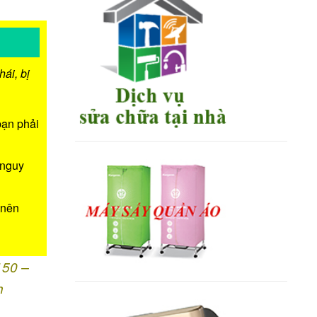
ái, bị
bạn phải
 nguy
 nên
150 –
h