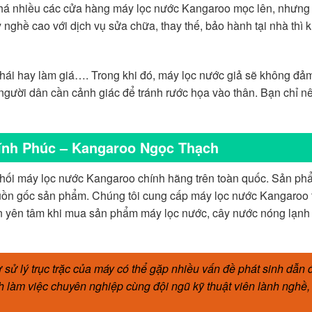
khá nhiều các cửa hàng máy lọc nước Kangaroo mọc lên, nhưng 
y nghề cao với dịch vụ sửa chữa, thay thế, bảo hành tại nhà thì 
nhái hay làm giá…. Trong khi đó, máy lọc nước giả sẽ không đả
người dân cần cảnh giác để tránh rước họa vào thân. Bạn chỉ n
ĩnh Phúc – Kangaroo Ngọc Thạch
phối máy lọc nước Kangaroo chính hãng trên toàn quốc. Sản phẩ
ồn gốc sản phẩm. Chúng tôi cung cấp máy lọc nước Kangaroo t
n yên tâm khi mua sản phẩm máy lọc nước, cây nước nóng lạnh 
ự sử lý trục trặc của máy có thể gặp nhiều vấn đề phát sinh dẫn 
ch làm việc chuyên nghiệp cùng đội ngũ kỹ thuật viên lành nghề