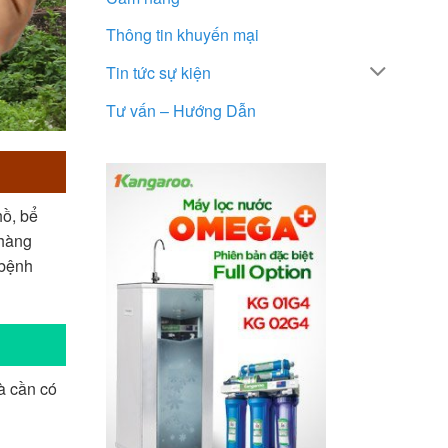
Thông tin khuyến mại
Tin tức sự kiện
Tư vấn – Hướng Dẫn
hồ, bể
 hàng
 bệnh
và cần có