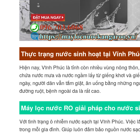
Thực trạng nước sinh hoạt tại Vĩnh Phú
Hiện nay, Vĩnh Phúc là tỉnh còn nhiều vùng nông thôn,
chứa nước mưa và nước ngầm lấy từ giếng khơi và giến
ngày, người dân vẫn tắm giặt, ăn uống bằng những n
đường ruột, bệnh ngoài da là rất cao.
Máy lọc nước RO giải pháp cho nước si
Với tình trạng ô nhiễm nước sạch tại Vĩnh Phúc. Việc lắ
trong mỗi gia đình. Giúp luôn đảm bảo nguồn nước sạch