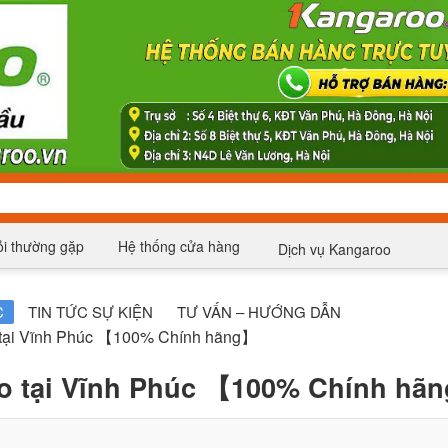
i thường gặp
Hệ thống cửa hàng
Dịch vụ Kangaroo
C
TIN TỨC SỰ KIỆN
TƯ VẤN – HƯỚNG DẪN
o tại Vĩnh Phúc 【100% Chính hãng】
oo tại Vĩnh Phúc 【100% Chính hã