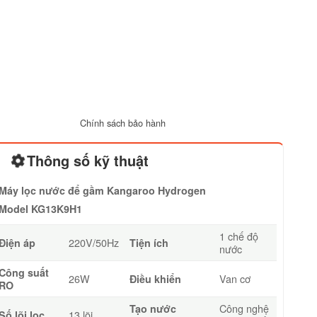
Chính sách bảo hành
Thông số kỹ thuật
Máy lọc nước để gầm Kangaroo Hydrogen
Model KG13K9H1
1 chế độ
220V/50Hz
Điện áp
Tiện ích
nước
Công suất
26W
Van cơ
Điều khiển
RO
Công nghệ
Tạo nước
13 lõi
Số lõi lọc