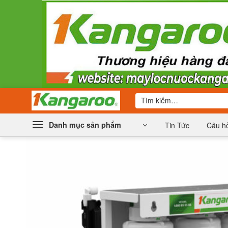
Bỏ
qua
nội
dung
Tìm
kiếm:
Danh mục sản phẩm
Tin Tức
Câu hỏ