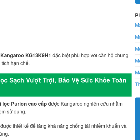
P
Má
Má
Má
c Kangaroo KG13K9H1
đặc biệt phù hợp với căn hộ chung
Má
 tích hạn chế.
Má
Lọc Sạch Vượt Trội, Bảo Vệ Sức Khỏe Toàn
Th
õi lọc Purion cao cấp
được Kangaroo nghiên cứu nhằm
iệm sử dụng.
n được thiết kế để tăng khả năng chống tái nhiễm khuẩn và
ùng.