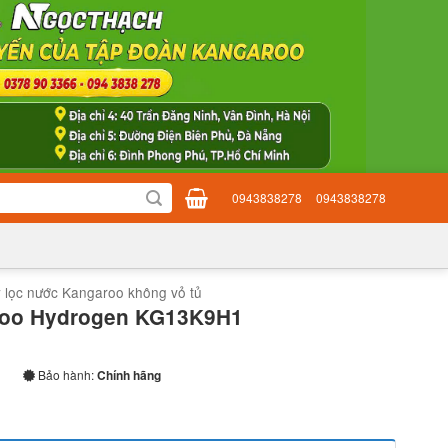
0943838278
0943838278
 lọc nước Kangaroo không vỏ tủ
roo Hydrogen KG13K9H1
Bảo hành:
Chính hãng