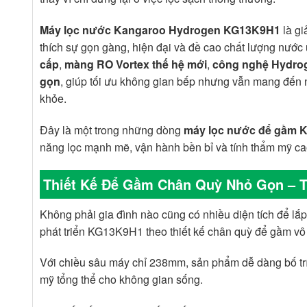
Máy lọc nước Kangaroo Hydrogen KG13K9H1
là gi
thích sự gọn gàng, hiện đại và đề cao chất lượng nướ
cấp
,
màng RO Vortex thế hệ mới
,
công nghệ Hydro
gọn
, giúp tối ưu không gian bếp nhưng vẫn mang đến 
khỏe.
Đây là một trong những dòng
máy lọc nước để gầm 
năng lọc mạnh mẽ, vận hành bền bỉ và tính thẩm mỹ ca
Thiết Kế Để Gầm Chân Quỳ Nhỏ Gọn – T
Không phải gia đình nào cũng có nhiều diện tích để lắ
phát triển KG13K9H1 theo thiết kế chân quỳ để gầm vô
Với chiều sâu máy chỉ 238mm, sản phẩm dễ dàng bố trí
mỹ tổng thể cho không gian sống.