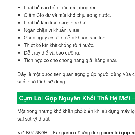
Loại bỏ cặn bẩn, bùn đất, rong rêu.
Giảm Clo dư và mùi khó chịu trong nước.
Loại bỏ kim loại nặng độc hại.
Ngăn chặn vi khuẩn, virus.
Giảm nguy cơ tái nhiễm khuẩn sau lọc.
Thiết kế kín khít chống rò rỉ nước.
Dễ thay thế và bảo dưỡng.
Tích hợp cơ chế chống hàng giả, hàng nhái.
Đây là một bước tiến quan trọng giúp người dùng vừa c
suốt quá trình sử dụng.
Cụm Lõi Gộp Nguyên Khối Thế Hệ Mới –
Một trong những khó khăn phổ biến khi sử dụng máy lọc 
sai sót kỹ thuật.
Với KG13K9H1, Kangaroo đã ứng dụng
cụm lõi gộp n