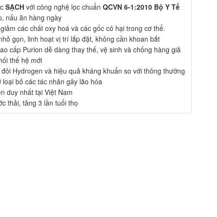
ớc
SẠCH
với công nghệ lọc chuẩn
QCVN 6-1:2010 Bộ Y Tế
p, nấu ăn hàng ngày
 giảm các chất oxy hoá và các gốc có hại trong cơ thể.
hỏ gọn, linh hoạt vị trí lắp đặt, không cần khoan bắt
i cao cấp Purion dễ dàng thay thế, vệ sinh và chống hàng giả
ối thế hệ mới
 đôi Hydrogen và hiệu quả kháng khuẩn so với thông thường
 loại bỏ các tác nhân gây lão hóa
 duy nhất tại Việt Nam
thải, tăng 3 lần tuổi thọ