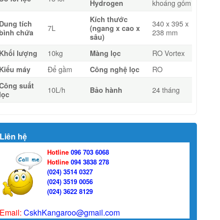
khoáng gốm
Hydrogen
Kích thước
340 x 395 x
Dung tích
7L
(ngang x cao x
238 mm
bình chứa
sâu)
10kg
RO Vortex
Khối lượng
Màng lọc
Để gầm
RO
Kiểu máy
Công nghệ lọc
Công suất
10L/h
24 tháng
Bảo hành
lọc
Liên hệ
Hotline
096 703 6068
Hotline
094 3838 278
(024) 3514 0327
(024) 3519 0056
(024) 3622 8129
Email:
CskhKangaroo@gmail.com