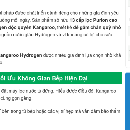
ải pháp được phát triển dành riêng cho những gia đình yêu
c uống mỗi ngày. Sản phẩm sở hữu
13 cấp lọc Purion cao
gen độc quyền Kangaroo
, thiết kế
để gầm chân quỳ nhỏ
nguồn nước giàu Hydrogen và vi khoáng có lợi cho sức
Kangaroo Hydrogen
được nhiều gia đình lựa chọn nhờ khả
o.
ối Ưu Không Gian Bếp Hiện Đại
p đặt máy lọc nước tủ đứng. Hiểu được điều đó, Kangaroo
 cùng gọn gàng.
 bên trong tủ bếp hoặc các vị trí hẹp mà vẫn đảm bảo thẩm