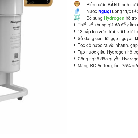
Biến nước
BẨN
thành nư
Nước
Nguội
uống trực tiế
Bổ sung
Hydrogen
hỗ trợ
Thiết kế khung giá đỡ để gầm n
13 cấp lọc vượt trội, với hệ lõ
Sử dụng cụm lõi gộp nguyên kh
Tốc độ nước ra vòi nhanh, gấp
Tạo nước giàu Hydrogen hỗ trợ
Công nghệ độc quyền Hydrogen
Màng RO Vortex giảm 75% nước 