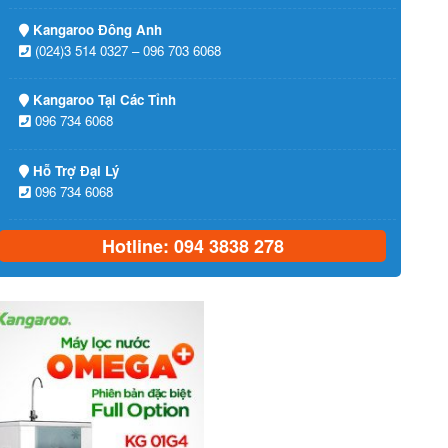
Kangaroo Đông Anh
(024)3 514 0327 – 096 703 6068
Kangaroo Tại Các Tỉnh
096 734 6068
Hỗ Trợ Đại Lý
096 734 6068
Hotline: 094 3838 278