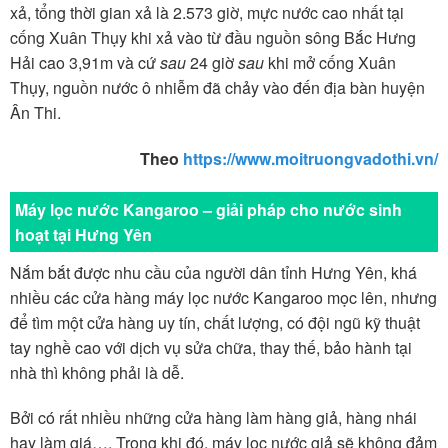
xả, tổng thời gian xả là 2.573 giờ, mực nước cao nhất tại
cống Xuân Thụy khi xả vào từ đầu nguồn sông Bắc Hưng
Hải cao 3,91m và cứ
sau
24 giờ
sau
khi mở cống Xuân
Thụy, nguồn nước ô nhiễm đã chảy vào đến địa bàn huyện
Ân Thi.
Theo
https://www.moitruongvadothi.vn/
Máy lọc nước Kangaroo – giải pháp cho nước sinh
hoạt tại Hưng Yên
Nắm bắt được nhu cầu của người dân tỉnh Hưng Yên, khá
nhiều các cửa hàng máy lọc nước Kangaroo mọc lên, nhưng
để tìm một cửa hàng uy tín, chất lượng, có đội ngũ kỹ thuật
tay nghề cao với dịch vụ sửa chữa, thay thế, bảo hành tại
nhà thì không phải là dễ.
Bởi có rất nhiều những cửa hàng làm hàng giả, hàng nhái
hay làm giá…. Trong khi đó, máy lọc nước giả sẽ không đảm