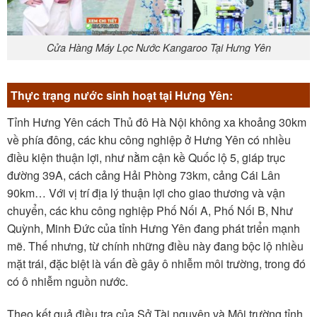
Cửa Hàng Máy Lọc Nước Kangaroo Tại Hưng Yên
Thực trạng nước sinh hoạt tại Hưng Yên:
Tỉnh Hưng Yên cách Thủ đô Hà Nội không xa khoảng 30km
về phía đông, các khu công nghiệp ở Hưng Yên có nhiều
điều kiện thuận lợi, như nằm cận kề Quốc lộ 5, giáp trục
đường 39A, cách cảng Hải Phòng 73km, cảng Cái Lân
90km… Với vị trí địa lý thuận lợi cho giao thương và vận
chuyển, các khu công nghiệp Phố Nối A, Phố Nối B, Như
Quỳnh, Minh Đức của tỉnh Hưng Yên đang phát triển mạnh
mẽ. Thế nhưng, từ chính những điều này đang bộc lộ nhiều
mặt trái, đặc biệt là vấn đề gây ô nhiễm môi trường, trong đó
có ô nhiễm nguồn nước.
Theo kết quả điều tra của Sở Tài nguyên và Môi trường tỉnh