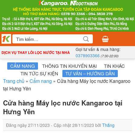
Bỏ
qua
nội
dung
Tìm
kiếm:
Gọi tư vấn & mua hàng:
DỊCH VỤ THAY LÕI LỌC NƯỚC TẠI NHÀ
0378903366
(7:30-22:00)
CẨM NANG
THÔNG TIN KHUYẾN MẠI
TIN KHÁC
TIN TỨC SỰ KIỆN
TƯ VẤN – HƯỚNG DẪN
Trang chủ
»
Cẩm nang
»
Cửa hàng Máy lọc nước Kangaroo
tại Hưng Yên
Cửa hàng Máy lọc nước Kangaroo tại
Hưng Yên
Đăng ngày
27/11/2023
- Cập nhật
28/11/2023
bởi
Thắng