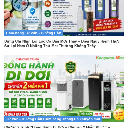
Cẩm nang
Tư vấn - Hướng Dẫn
Đừng Chỉ Nhìn Lõi Lọc Có Bẩn Mới Thay – Điều Nguy Hiểm Thực
Sự Lại Nằm Ở Những Thứ Mắt Thường Không Thấy
Tư vấn - Hướng Dẫn
Cẩm nang
Thông tin khuyến mại
Chương Trình “Đồng Hành Di Dời – Chuyển 2 Miễn Phí 1” –