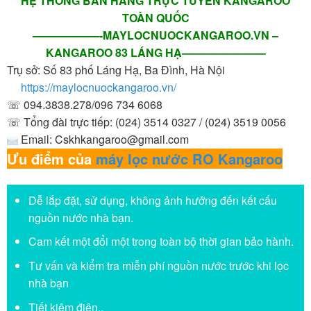
HỆ THỐNG BÁN HÀNG TRỰC TUYẾN KANGAROO
TOÀN QUỐC
——————-MAYLOCNUOCKANGAROO.VN –
KANGAROO 83 LÁNG HẠ———————–
Trụ sở: Số 83 phố Láng Hạ, Ba Đình, Hà Nội
https://maylocnuockangaroo.vn/
☏ 094.3838.278/096 734 6068
☏ Tổng đài trực tiếp: (024) 3514 0327 / (024) 3519 0056
Email:
Cskhkangaroo@gmail.com
Ưu điểm của
máy lọc nước RO Kangaroo
Dễ lắp đặt, sử dụng, không ảnh hưởng đến kết cấu
nguồn nước nhà bạn.
Cam kết một đổi một trong toàn bộ thời gian bảo hành.
Tư vấn và kiểm tra miễn phí nguồn nước trước khi lọc
nhà bạn
Tiết kiệm điện..