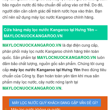
bảo nguồn nước đủ tiêu chuẩn để uống vào cơ thể. Do đó,
người dân cần cảnh giác để tránh rước họa vào thân. Bạn
chỉ nên sử dụng máy lọc nước Kangaroo chính hãng.
Cửa hàng máy lọc nước Kangaroo tại Hưng Yên –
MAYLOCNUOCKANGAROO.VN
MAYLOCNUOCKANGAROO.VN
là đại điện cung cấp,
phân phối máy lọc nước Kangaroo chính hãng trên toàn
quốc. Sản phẩm tại
MAYLOCNUOCKANGAROO.VN
luôn
đảm bảo chất lượng, nguồn gốc sản phẩm. Chúng tôi cung
cấp
máy lọc nước Kangaroo tại Hưng Yên
theo đúng tiêu
chuẩn của Công ty. Bạn hoàn toàn yên tâm khi mua sản
phẩm máy lọc nước, cây nước nóng lạnh tại
MAYLOCNUOCKANGAROO.VN
.
MÁY LỌC NƯỚC QUÝ KHÁCH ĐANG GẶP VẤN ĐỀ GÌ?
Máy lọc nước không ra nước