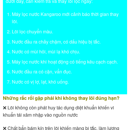
dưới đây, cần kiểm tra và thay lõi lọc ngay:
Máy lọc nước Kangaroo mới cảnh báo thời gian thay
lõi.
Lõi lọc chuyển màu.
Nước đầu ra chảy chậm, có dấu hiệu bị tắc.
Nước có mùi hôi, mùi lạ khó chịu.
Máy lọc nước khi hoạt động có tiếng kêu cạch cạch.
Nước đầu ra có cặn, vẩn đục.
Nước có vị lợ, lạt, khó uống.
Những rắc rối gặp phải khi không thay lõi đúng hạn?
❌ Lõi không còn phát huy tác dụng diệt khuẩn khiến vi
khuẩn tái xâm nhập vào nguồn nước
❌ Chất bẩn bám kín trên lõi khiến màng bị tắc, làm lượng