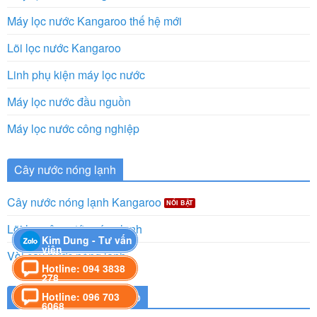
Máy lọc nước Kangaroo thế hệ mới
Lõi lọc nước Kangaroo
Linh phụ kiện máy lọc nước
Máy lọc nước đầu nguồn
Máy lọc nước công nghiệp
Cây nước nóng lạnh
Cây nước nóng lạnh Kangaroo
Lõi lọc cây nước nóng lạnh
Kim Dung - Tư vấn
viên
Vòi cây nước nóng lạnh
Hotline: 094 3838
278
Hàng gia dụng Kangaroo
Hotline: 096 703
6068