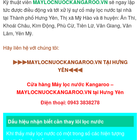
Kỹ thuật viên
MAYLOCNUOCKANGAROO.VN
sẽ ngay lập
tức được điều động và tới xử lý sự cố máy lọc nước tại nhà
tại Thành phố Hưng Yên, Thị xã Mỹ Hào và 8 huyện: Ân Thi,
Khoái Châu, Kim Động, Phù Cừ, Tiên Lữ, Văn Giang, Văn
Lâm, Yên Mỹ.
Hãy liên hệ với chúng tôi:
⫸⫸⫸MAYLOCNUOCKANGAROO.VN TẠI HƯNG
YÊN⫷⫷⫷
Cửa hàng Máy lọc nước Kangaroo –
MAYLOCNUOCKANGAROO.VN tại Hưng Yên
Điện thoại: 0943 3838278
Dấu hiệu nhận biết cần thay lõi lọc nước
Khi thấy máy lọc nước có một trong số các hiện tượng