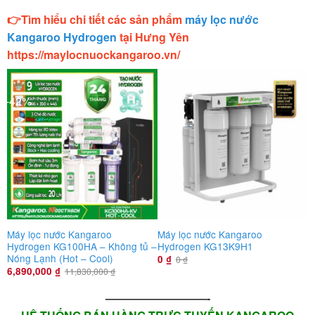
👉Tìm hiểu chi tiết các sản phẩm
máy lọc nước
Kangaroo Hydrogen
tại Hưng Yên
https://maylocnuockangaroo.vn/
-42%
Máy lọc nước Kangaroo
Máy lọc nước Kangaroo
M
Hydrogen KG100HA – Không tủ –
Hydrogen KG13K9H1
H
Nóng Lạnh (Hot – Cool)
0
₫
0
₫
6,890,000
₫
11,830,000
₫
—————————-