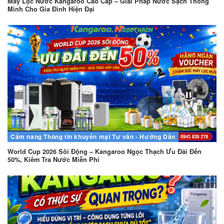
Máy Lọc Nước Kangaroo Cao Cấp – Giải Pháp Nước Sạch Thông
Minh Cho Gia Đình Hiện Đại
Cẩm nang
Thông tin khuyến mại
Tư vấn - Hướng Dẫn
World Cup 2026 Sôi Động – Kangaroo Ngọc Thạch Ưu Đãi Đến
50%, Kiểm Tra Nước Miễn Phí