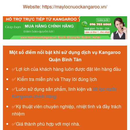
Website: https://maylocnuockangaroo.vn/
Một số điểm nổi bật khi sử dụng dịch vụ Kangaroo
Quận Bình Tân
✅Lợi ích của khách hàng luôn được đặt lên hàng đầu
✅ Kiểm tra miễn phí và Thay lõi đúng lịch
✅Luôn sử dụng sản phẩm, linh kiện và
lõi lọc nước
Kangaroo chính hãng
✅Kỹ thuật viên chuyên nghiệp, nhiệt tình và đầy trách
nhiệm
✅Giá thành phù hợp với mọi nhà.