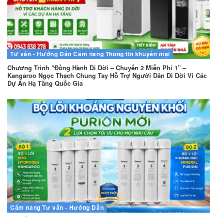
Tư vấn - Hướng Dẫn
Cẩm nang
Thông tin khuyến mại
Chương Trình “Đồng Hành Di Dời – Chuyển 2 Miễn Phí 1” –
Kangaroo Ngọc Thạch Chung Tay Hỗ Trợ Người Dân Di Dời Vì Các
Dự Án Hạ Tầng Quốc Gia
Cẩm nang
Tư vấn - Hướng Dẫn