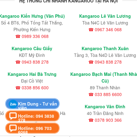
HỆ THỐNG CHI NHÁNH KANGAROO TẠI HÀ NỘI
Kangaroo Kiến Hưng (Văn Phú)
Kangaroo Lê Văn Lương
Số 4 BT6, Phố Tống Tất Thắng,
Tòa N4C Lê Văn Lương
Phường Kiến Hưng
☎ 0967 346 068
☎ 0989 336 068
Kangaroo Cầu Giấy
Kangaroo Thanh Xuân
KĐT Mỹ Đình
Tầng 3, Tòa N4D Lê Văn Lương
☎ 0943 838 278
☎ 0943 838 278
Kangaroo Hai Bà Trưng
Kangaroo Bạch Mai (Thanh Nh
Đại Cồ Việt
Cũ)
☎ 0338 856 600
89 Thanh Nhàn
☎ 033 885 6600
Kim Dung - Tư vấn
Kangaroo Hà Đông
Kangaroo Vân Đình
viên
Số 4 BT6 Khu Đô Thị Văn Phú, Hà
40 Trần Đăng Ninh
Hotline: 094 3838
278
Đông
☎ 0378 903 366
☎ 098 933 6068
Hotline: 096 703
6068