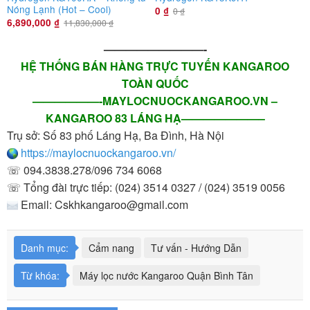
Nóng Lạnh (Hot – Cool)
0
₫
0
₫
6,890,000
₫
11,830,000
₫
—————————-
HỆ THỐNG BÁN HÀNG TRỰC TUYẾN KANGAROO
TOÀN QUỐC
——————-MAYLOCNUOCKANGAROO.VN –
KANGAROO 83 LÁNG HẠ———————–
Trụ sở: Số 83 phố Láng Hạ, Ba Đình, Hà Nội
https://maylocnuockangaroo.vn/
☏ 094.3838.278/096 734 6068
☏ Tổng đài trực tiếp: (024) 3514 0327 / (024) 3519 0056
Email:
Cskhkangaroo@gmail.com
Danh mục:
Cẩm nang
Tư vấn - Hướng Dẫn
Từ khóa:
Máy lọc nước Kangaroo Quận Bình Tân