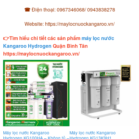
☎
Điện thoại: 0967346068/ 0943838278
Website: https://maylocnuockangaroo.vn/
👉Tìm hiểu chi tiết các sản phẩm
máy lọc nước
Kangaroo Hydrogen
Quận Bình Tân
https://maylocnuockangaroo.vn/
-42%
Máy lọc nước Kangaroo
Máy lọc nước Kangaroo
M
Hydrogen KG100HA – Không tủ –
Hydrogen KG13K9H1
H