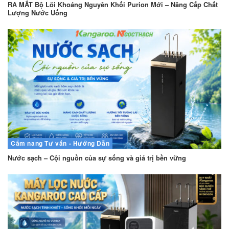
RA MẮT Bộ Lõi Khoáng Nguyên Khối Purion Mới – Nâng Cấp Chất
Lượng Nước Uống
Cẩm nang
Tư vấn - Hướng Dẫn
Nước sạch – Cội nguồn của sự sống và giá trị bền vững