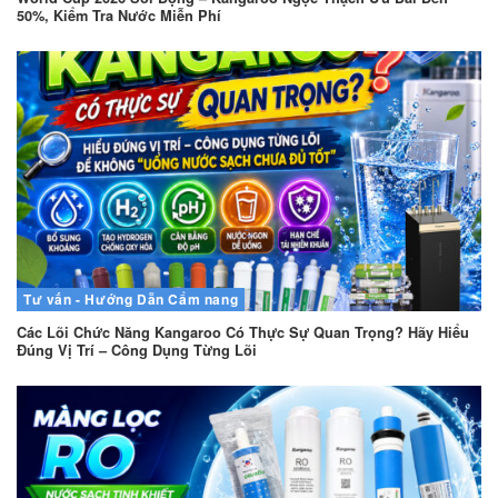
50%, Kiểm Tra Nước Miễn Phí
Tư vấn - Hướng Dẫn
Cẩm nang
Các Lõi Chức Năng Kangaroo Có Thực Sự Quan Trọng? Hãy Hiểu
Đúng Vị Trí – Công Dụng Từng Lõi