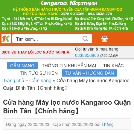
Bỏ
qua
nội
dung
Tìm
kiếm:
Gọi tư vấn & mua hàng:
DỊCH VỤ THAY LÕI LỌC NƯỚC TẠI NHÀ
0338856600
(7:30-22:00)
CẨM NANG
THÔNG TIN KHUYẾN MẠI
TIN KHÁC
TIN TỨC SỰ KIỆN
TƯ VẤN – HƯỚNG DẪN
Trang chủ
»
Cẩm nang
»
Cửa hàng Máy lọc nước Kangaroo
Quận Bình Tân【Chính hãng】
Cửa hàng Máy lọc nước Kangaroo Quận
Bình Tân【Chính hãng】
Đăng ngày
22/05/2023
- Cập nhật
29/05/2023
bởi
Thắng