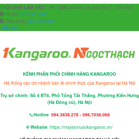
THỜI GIAN LÀM VIỆC : 7H - 22H
Làm việc cả ngày thứ 7, Chủ nhật
Hà Nội
0378 90 3366
Toàn quốc
096 734 6068
Liên hệ
KÊNH PHÂN PHỐI CHÍNH HÃNG KANGAROO
Hệ thống các chi nhánh bán lẻ chính thức của Kangaroo tại Hà Nội
Trụ sở chính: Số 4 BT6, Phố Tống Tất Thắng, Phương Kiến Hưng
(Hà Đông cũ), Hà Nội
📞
Hotline
:
094.3838.278 - 096.7036.068
🌐
Website
: https://maylocnuockangaroo.vn/