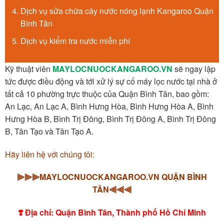
Dịch vụ sửa chữa cây nước nóng lạnh Kangaroo Quận
Bình Tân
Dịch vụ kiểm tra nước miễn phí
Kỹ thuật viên
MAYLOCNUOCKANGAROO.VN
sẽ ngay lập
tức được điều động và tới xử lý sự cố máy lọc nước tại nhà ở
tất cả 10 phường trực thuộc của Quận Bình Tân, bao gồm:
An Lạc, An Lạc A, Bình Hưng Hòa, Bình Hưng Hòa A, Bình
Hưng Hòa B, Bình Trị Đông, Bình Trị Đông A, Bình Trị Đông
B, Tân Tạo và Tân Tạo A.
Hãy liên hệ với chúng tôi:
⫸⫸⫸MAYLOCNUOCKANGAROO.VN QUẬN BÌNH
TÂN⫷⫷⫷
❣️
Địa chỉ: Quận Bình Tân, Thành phố Hồ Chí Minh