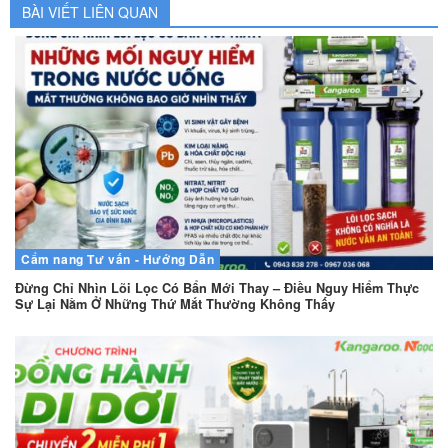
BÀI VIẾT LIÊN QUAN
Cẩm nang
Tư vấn - Hướng Dẫn
Đừng Chỉ Nhìn Lõi Lọc Có Bẩn Mới Thay – Điều Nguy Hiểm Thực
Sự Lại Nằm Ở Những Thứ Mắt Thường Không Thấy