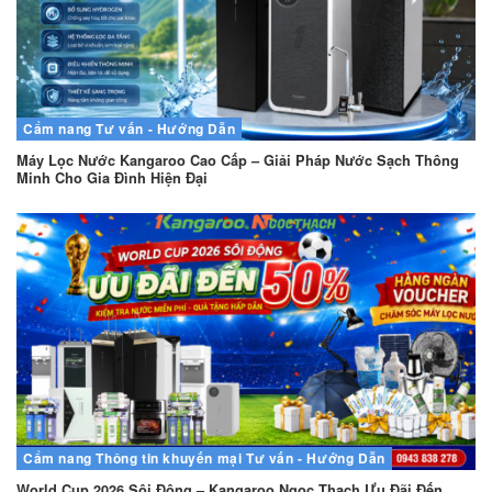
Cẩm nang
Tư vấn - Hướng Dẫn
Máy Lọc Nước Kangaroo Cao Cấp – Giải Pháp Nước Sạch Thông
Minh Cho Gia Đình Hiện Đại
Cẩm nang
Thông tin khuyến mại
Tư vấn - Hướng Dẫn
World Cup 2026 Sôi Động – Kangaroo Ngọc Thạch Ưu Đãi Đến