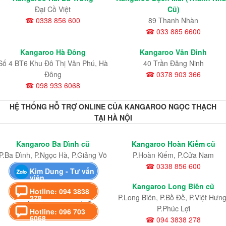
Đại Cồ Việt
Cũ)
☎ 0338 856 600
89 Thanh Nhàn
☎ 033 885 6600
Kangaroo Hà Đông
Kangaroo Vân Đình
Số 4 BT6 Khu Đô Thị Văn Phú, Hà
40 Trần Đăng Ninh
Đông
☎ 0378 903 366
☎ 098 933 6068
HỆ THỐNG HỖ TRỢ ONLINE CỦA KANGAROO NGỌC THẠCH
TẠI HÀ NỘI
Kangaroo Ba Đình cũ
Kangaroo Hoàn Kiếm cũ
P.Ba Đình, P.Ngọc Hà, P.Giảng Võ
P.Hoàn Kiếm, P.Cửa Nam
☎ 0338 856 600
☎ 0338 856 600
Kim Dung - Tư vấn
viên
Kangaroo Tây Hồ Cũ
Kangaroo Long Biên cũ
Hotline: 094 3838
P.Tây Hồ, P.Phú Thượng
P.Long Biên, P.Bồ Đề, P.Việt Hưng
278
☎ 098 933 6068
P.Phúc Lợi
Hotline: 096 703
6068
☎ 094 3838 278