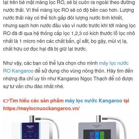
lại trên bề mặt màng lọc RO, sẽ bị cuốn ra ngoài theo đường
nước thải. Vì thế màng lọc RO sẽ có độ bền cao hơn. Lượng
nước thải này có thể tích gấp đôi lượng nước tinh khiết,
nhưng sạch hơn nước đầu vào vì nước trước khi tới màng lọc
RO đã đi qua hệ thống cấp lọc 1,2,3 có kích thước lỗ lọc nhỏ
nhất là 1 micro nên các chất bẩn, gỉ sắt, bọ gậy, mùi vị lạ,
chất hữu cơ đọc hại đã bị giữ lại trước.
Như vậy, các bạn có thể lựa chọn cho mình
máy lọc nước
RO Kangaroo
để sử dụng cho vùng nông thôn. Hãy tìm đến
những đia chỉ uy tín như Kangaroo Ngọc Thạch để có được
sự tư vấn chu đáo nhất nhé.
👉Tìm hiểu các sản phẩm
máy lọc nước Kangaroo
tại
https://maylocnuockangaroo.vn/