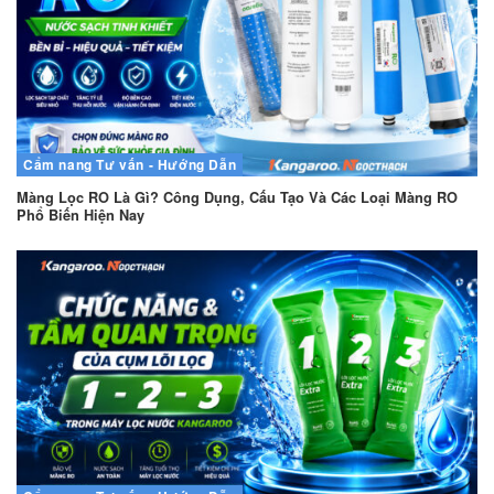
Cẩm nang
Tư vấn - Hướng Dẫn
Màng Lọc RO Là Gì? Công Dụng, Cấu Tạo Và Các Loại Màng RO
Phổ Biến Hiện Nay