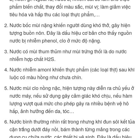
phẩm biến chất, thay đổi màu sắc, mùi vị; làm giảm việc
tiêu hóa và hấp thu các loại thực phẩm,…
Nước bốc mùi nặng khiến người dùng khó thở, gây hiện
tượng buồn nôn. Đây là dấu hiệu cơ bản cho thấy nguồn
nước bị nhiễm phenol, clo ở mức độ nặng.
Nước có mùi thum thủm như mùi trứng thối là do nước
nhiễm hợp chất H2S.
Nước nhiễm amoni khiến thực phẩm (các loại thịt) sau khi
luộc có màu hồng như chưa chín.
Nước mùi clo nồng nặc, hiện tượng này diễn ra chủ yếu ở
nước máy, nếu sử dụng gây cảm giác khó chịu, nếu hàm
lượng vượt quá mức cho phép gây ra nhiều bệnh vệ hô
hấp, ảnh hưởng đến da, tóc…
Nước bình thường nhìn rất trong nhưng khi đun sôi kết tủa
cặn trắng dưới đáy nồi, bám thành từng mảng trong các
dụng cụ chứa nước, các thiết bị vệ sinh. Đây là dấu hiệu