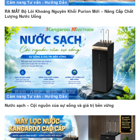
Cẩm nang
Tư vấn - Hướng Dẫn
RA MẮT Bộ Lõi Khoáng Nguyên Khối Purion Mới – Nâng Cấp Chất
Lượng Nước Uống
Cẩm nang
Tư vấn - Hướng Dẫn
Nước sạch – Cội nguồn của sự sống và giá trị bền vững