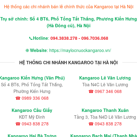
Hệ thống các chi nhánh bán lẻ chính thức của Kangaroo tại Hà Nội
Trụ sở chính: Số 4 BT6, Phố Tống Tất Thắng, Phương Kiến Hưng
(Hà Đông cũ), Hà Nội
📞
Hotline
:
094.3838.278 - 096.7036.068
🌐
Website
: https://maylocnuockangaroo.vn/
HỆ THỐNG CHI NHÁNH KANGAROO TẠI HÀ NỘI
Kangaroo Kiến Hưng (Văn Phú)
Kangaroo Lê Văn Lương
Số 4 BT6, Phố Tống Tất Thắng,
Tòa N4C Lê Văn Lương
Phường Kiến Hưng
☎ 0967 346 068
☎ 0989 336 068
Kangaroo Cầu Giấy
Kangaroo Thanh Xuân
KĐT Mỹ Đình
Tầng 3, Tòa N4D Lê Văn Lương
☎ 0943 838 278
☎ 0943 838 278
Kangaroo Hai Bà Trưng
Kangaroo Bạch Mai (Thanh Nh