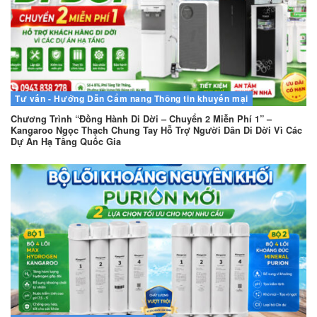
Tư vấn - Hướng Dẫn
Cẩm nang
Thông tin khuyến mại
Chương Trình “Đồng Hành Di Dời – Chuyển 2 Miễn Phí 1” –
Kangaroo Ngọc Thạch Chung Tay Hỗ Trợ Người Dân Di Dời Vì Các
Dự Án Hạ Tầng Quốc Gia