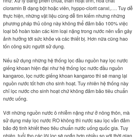
như: Xử lý bằng phèn chua, than hoạt tính, hóa chất
cloramin B dạng bột hoặc viên, hyppo-clorit canxi,…. Tuy dễ
thực hiện, những vật liệu cũng dễ tìm kiếm nhưng những
phương pháp thủ công này không thể đảm bảo 100% việc
loại bỏ hoàn toàn các kim loại nặng trong nước nên vẫn gây
ảnh hưởng tới sức khỏe và các thiết bị. Hơn nữa cũng hao
tốn công sức người sử dụng.
Nếu sử dụng những hệ thống lọc đầu nguồn hay lọc nước
giếng khoan hiện đại như hệ thống lọc nước đầu nguồn
kangaroo, lọc nước giếng khoan kangaroo thì sẽ mang lại
nguồn nước tốt hơn cho sinh hoạt. Tuy nhiên hệ thống này
chỉ lọc nước cho sinh hoạt chứ không đảm bảo tiêu chuẩn
nước uống.
Với những nguồn nước ô nhiễm nặng như ở nông thôn, mà
sử dụng máy lọc nước RO không thì nước sau lọc vẫn đảm
bảo độ tinh khiết theo tiêu chuẩn nước uống quốc gia. Tuy
nhiên, tuổi thọ các lõi lọc sẽ ngắn hơn nhiều so với thời gian