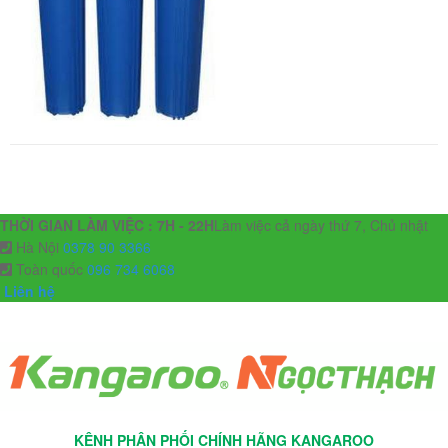
THỜI GIAN LÀM VIỆC : 7H - 22H
Làm việc cả ngày thứ 7, Chủ nhật
Hà Nội
0378 90 3366
Toàn quốc
096 734 6068
Liên hệ
KÊNH PHÂN PHỐI CHÍNH HÃNG KANGAROO