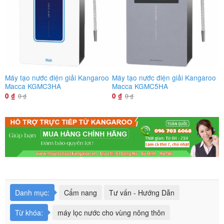
Máy tạo nước điện giải Kangaroo
Máy tạo nước điện giải Kangaroo
M
Macca KGMC3HA
Macca KGMC5HA
H
0
₫
0
₫
0
₫
0
₫
Danh mục:
Cẩm nang
Tư vấn - Hướng Dẫn
Từ khóa:
máy lọc nước cho vùng nông thôn