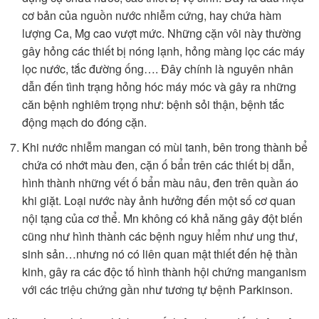
cơ bản của nguồn nước nhiễm cứng, hay chứa hàm
lượng Ca, Mg cao vượt mức. Những cặn vôi này thường
gây hỏng các thiết bị nóng lạnh, hỏng màng lọc các máy
lọc nước, tắc đường ống…. Đây chính là nguyên nhân
dẫn đến tình trạng hỏng hóc máy móc và gây ra những
căn bệnh nghiêm trọng như: bệnh sỏi thận, bệnh tắc
động mạch do đóng cặn.
Khi nước nhiễm mangan có mùi tanh, bên trong thành bể
chứa có nhớt màu đen, cặn ố bẩn trên các thiết bị dẫn,
hình thành những vết ố bẩn màu nâu, đen trên quần áo
khi giặt. Loại nước này ảnh hưởng đến một số cơ quan
nội tạng của cơ thể. Mn không có khả năng gây đột biến
cũng như hình thành các bệnh nguy hiểm như ung thư,
sinh sản…nhưng nó có liên quan mật thiết đến hệ thần
kinh, gây ra các độc tố hình thành hội chứng manganism
với các triệu chứng gần như tương tự bệnh Parkinson.