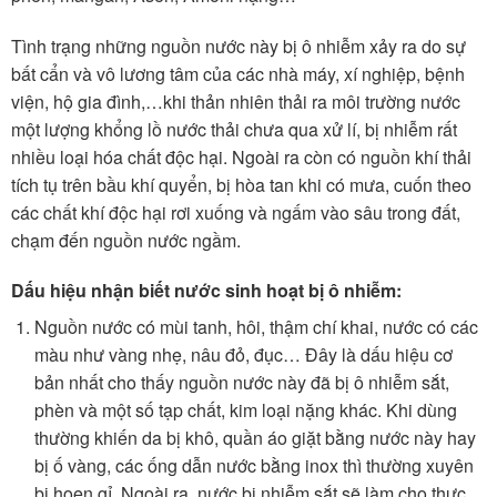
Tình trạng những nguồn nước này bị ô nhiễm xảy ra do sự
bất cẩn và vô lương tâm của các nhà máy, xí nghiệp, bệnh
viện, hộ gia đình,…khi thản nhiên thải ra môi trường nước
một lượng khổng lồ nước thải chưa qua xử lí, bị nhiễm rất
nhiều loại hóa chất độc hại. Ngoài ra còn có nguồn khí thải
tích tụ trên bầu khí quyển, bị hòa tan khi có mưa, cuốn theo
các chất khí độc hại rơi xuống và ngấm vào sâu trong đất,
chạm đến nguồn nước ngầm.
Dấu hiệu nhận biết nước sinh hoạt bị ô nhiễm:
Nguồn nước có mùi tanh, hôi, thậm chí khai, nước có các
màu như vàng nhẹ, nâu đỏ, đục… Đây là dấu hiệu cơ
bản nhất cho thấy nguồn nước này đã bị ô nhiễm sắt,
phèn và một số tạp chất, kim loại nặng khác. Khi dùng
thường khiến da bị khô, quần áo giặt bằng nước này hay
bị ố vàng, các ống dẫn nước bằng inox thì thường xuyên
bị hoen gỉ. Ngoài ra, nước bị nhiễm sắt sẽ làm cho thực