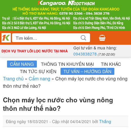
Bỏ
qua
nội
dung
Tìm
kiếm:
Gọi tư vấn & mua hàng:
DỊCH VỤ THAY LÕI LỌC NƯỚC TẠI NHÀ
0943838278
(7:30-22:00)
CẨM NANG
THÔNG TIN KHUYẾN MẠI
TIN KHÁC
TIN TỨC SỰ KIỆN
TƯ VẤN – HƯỚNG DẪN
Trang chủ
»
Cẩm nang
»
Chọn máy lọc nước cho vùng nông
thôn như thế nào?
Chọn máy lọc nước cho vùng nông
thôn như thế nào?
Đăng ngày
18/03/2021
- Cập nhật
04/04/2021
bởi
Thắng