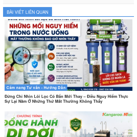
BÀI VIẾT LIÊN QUAN
Cẩm nang
Tư vấn - Hướng Dẫn
Đừng Chỉ Nhìn Lõi Lọc Có Bẩn Mới Thay – Điều Nguy Hiểm Thực
Sự Lại Nằm Ở Những Thứ Mắt Thường Không Thấy