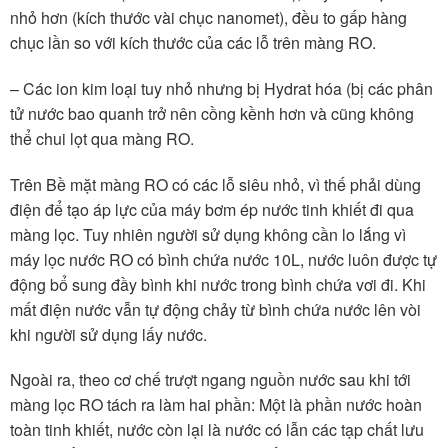
nhỏ hơn (kích thước vài chục nanomet), đều to gấp hàng
chục lần so với kích thước của các lỗ trên màng RO.
– Các ion kim loại tuy nhỏ nhưng bị Hydrat hóa (bị các phân
tử nước bao quanh trở nên cồng kềnh hơn và cũng không
thể chui lọt qua màng RO.
Trên Bề mặt màng RO có các lỗ siêu nhỏ, vì thế phải dùng
điện để tạo áp lực của máy bơm ép nước tinh khiết đi qua
màng lọc. Tuy nhiên người sử dụng không cần lo lắng vì
máy lọc nước RO có bình chứa nước 10L, nước luôn được tự
động bổ sung đầy bình khi nước trong bình chứa vơi đi. Khi
mất điện nước vẫn tự động chảy từ bình chứa nước lên vòi
khi người sử dụng lấy nước.
Ngoài ra, theo cơ chế trượt ngang nguồn nước sau khi tới
màng lọc RO tách ra làm hai phần: Một là phần nước hoàn
toàn tinh khiết, nước còn lại là nước có lẫn các tạp chất lưu