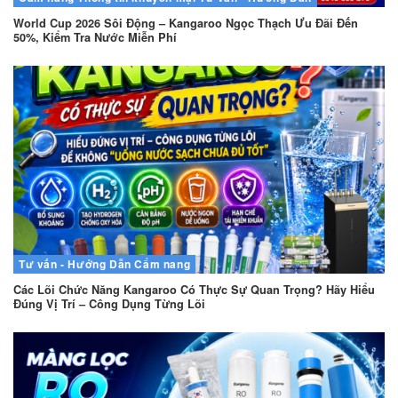
World Cup 2026 Sôi Động – Kangaroo Ngọc Thạch Ưu Đãi Đến
50%, Kiểm Tra Nước Miễn Phí
Tư vấn - Hướng Dẫn
Cẩm nang
Các Lõi Chức Năng Kangaroo Có Thực Sự Quan Trọng? Hãy Hiểu
Đúng Vị Trí – Công Dụng Từng Lõi