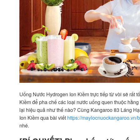
Uống Nước Hydrogen Ion Kiềm trực tiếp từ vòi sẽ rất t
Kiềm để pha chế các loại nước uống quen thuộc hằng n
lại hiệu quả như thế nào? Cùng Kangaroo 83 Láng Hạ 
Ion Kiềm qua bài viết
https://maylocnuockangaroo.vn/
nhé.