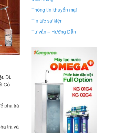
Thông tin khuyến mại
Tin tức sự kiện
Tư vấn – Hướng Dẫn
ệt. Dù
ết Cổ
để pha trà
ha trà và