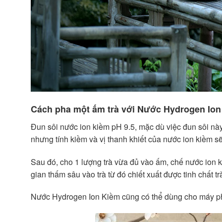
Cách pha một ấm trà với Nước Hydrogen Ion
Đun sôi nước ion kiềm pH 9.5, mặc dù việc đun sôi nà
nhưng tính kiềm và vị thanh khiết của nước ion kiềm sẽ
Sau đó, cho 1 lượng trà vừa đủ vào ấm, chế nước ion k
gian thấm sâu vào trà từ đó chiết xuất được tinh chất tr
Nước Hydrogen Ion Kiềm cũng có thể dùng cho máy ph