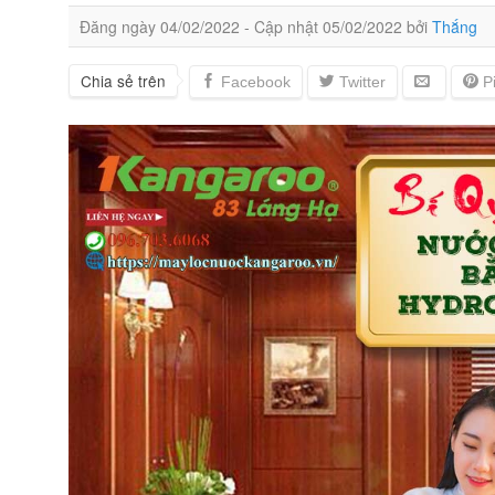
Đăng ngày
04/02/2022
- Cập nhật
05/02/2022
bởi
Thắng
Chia sẻ trên