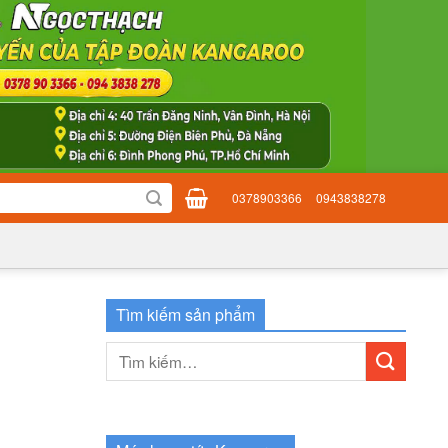
0378903366
0943838278
Tìm kiếm sản phẩm
Tìm
kiếm: