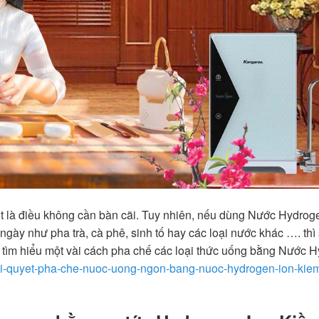
ốt là điều không cần bàn cãi. Tuy nhiên, nếu dùng Nước Hydrog
gày như pha trà, cà phê, sinh tố hay các loại nước khác …. th
tìm hiểu một vài cách pha chế các loại thức uống bằng Nước 
bi-quyet-pha-che-nuoc-uong-ngon-bang-nuoc-hydrogen-ion-kie