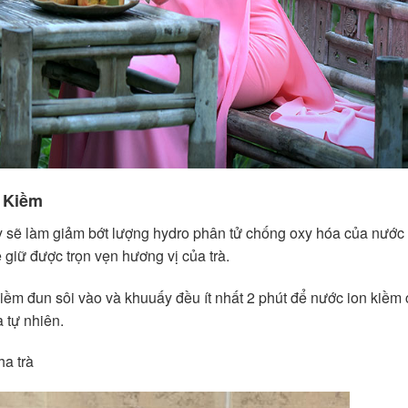
 Kiềm
y sẽ làm giảm bớt lượng hydro phân tử chống oxy hóa của nước 
 giữ được trọn vẹn hương vị của trà.
iềm đun sôi vào và khuuấy đều ít nhất 2 phút để nước ion kiềm 
à tự nhiên.
a trà