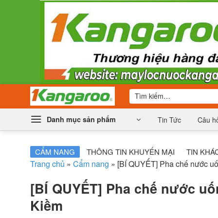
Bỏ
qua
nội
dung
Tìm
kiếm:
Danh mục sản phẩm
Tin Tức
Câu hỏ
CẨM NANG
THÔNG TIN KHUYẾN MẠI
TIN KHÁ
Trang chủ
»
Cẩm nang
»
[BÍ QUYẾT] Pha chế nước u
[BÍ QUYẾT] Pha chế nước uố
Kiềm