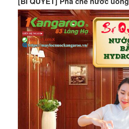
[BÍ QUYẾT] Pha chế nước uống