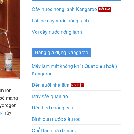
Cây nước nóng lạnh Kangaroo
Lõi lọc cây nước nóng lạnh
Vòi cây nước nóng lạnh
Hàng gia dụng Kangaroo
Máy làm mát không khí ( Quạt điều hoà )
Kangaroo
Đèn sưởi nhà tắm
en Ion
Máy sấy quần áo
ì sẽ mang
Hydrogen
Đèn Led chống cận
m/
này
Bình đun nước siêu tốc
Chổi lau nhà đa năng