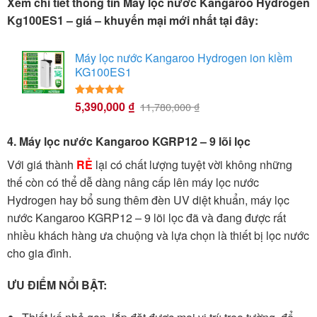
Xem chi tiết thông tin Máy lọc nước Kangaroo Hydrogen
Kg100ES1 – giá – khuyến mại mới nhất tại đây:
Máy lọc nước Kangaroo Hydrogen ion kiềm
KG100ES1
5,390,000
₫
5.00
23
trên 5
11,780,000
₫
dựa trên
đánh giá
4. Máy lọc nước Kangaroo KGRP12 – 9 lõi lọc
Với giá thành
RẺ
lại có chất lượng tuyệt vời không những
thế còn có thể dễ dàng nâng cấp lên máy lọc nước
Hydrogen hay bổ sung thêm đèn UV diệt khuẩn, máy lọc
nước Kangaroo KGRP12 – 9 lõi lọc đã và đang được rất
nhiều khách hàng ưa chuộng và lựa chọn là thiết bị lọc nước
cho gia đình.
ƯU ĐIỂM NỔI BẬT: