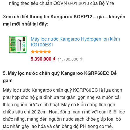
năng theo tiêu chuẩn QCVN 6-01.2010 của Bộ Y tế
Xem chi tiết thông tin Kangaroo KGRP12 – giá – khuyến
mại mới nhất tại đây:
Máy lọc nước Kangaroo Hydrogen ion kiềm
KG100ES1
5,390,000
₫
5.00
23
trên 5
11,780,000
₫
dựa trên
đánh giá
5. Máy lọc nước chân quỳ Kangaroo KGRP68EC Để
gầm
Máy lọc nước Kangaroo chân quỳ KGRP68EC là lựa chọn
phù hợp cho hộ gia đình ưa tối giản, gọn nhẹ và muốn cải
thiện nguồn nước sinh hoạt. Máy có kiểu dáng tinh gọn,
chiều sâu chỉ 20.2cm. Hoạt động mạnh mẽ với cụm 6 lõi lọc
chức năng, mang đến nguồn nước sạch khỏe giúp loại bỏ
tác nhân gây lão hóa và cân bằng độ PH trong cơ thể.