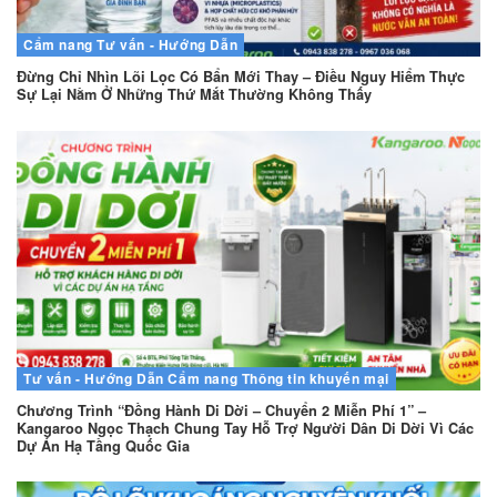
Cẩm nang
Tư vấn - Hướng Dẫn
Đừng Chỉ Nhìn Lõi Lọc Có Bẩn Mới Thay – Điều Nguy Hiểm Thực
Sự Lại Nằm Ở Những Thứ Mắt Thường Không Thấy
Tư vấn - Hướng Dẫn
Cẩm nang
Thông tin khuyến mại
Chương Trình “Đồng Hành Di Dời – Chuyển 2 Miễn Phí 1” –
Kangaroo Ngọc Thạch Chung Tay Hỗ Trợ Người Dân Di Dời Vì Các
Dự Án Hạ Tầng Quốc Gia