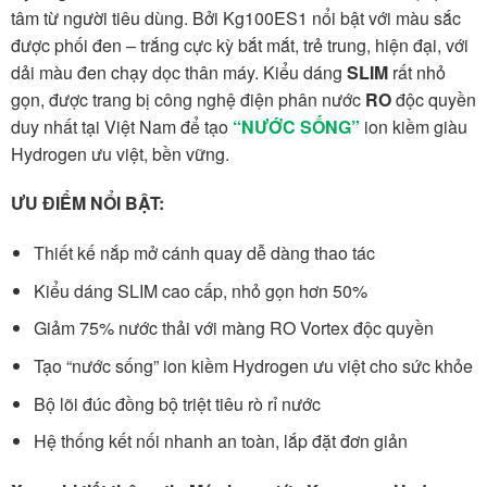
tâm từ người tiêu dùng. Bởi Kg100ES1 nổi bật với màu sắc
được phối đen – trắng cực kỳ bắt mắt, trẻ trung, hiện đại, với
dải màu đen chạy dọc thân máy. Kiểu dáng
SLIM
rất nhỏ
gọn, được trang bị công nghệ điện phân nước
RO
độc quyền
duy nhất tại Việt Nam để tạo
“
NƯỚC SỐNG”
ion kiềm giàu
Hydrogen ưu việt, bền vững.
ƯU ĐIỂM NỔI BẬT:
Thiết kế nắp mở cánh quay dễ dàng thao tác
Kiểu dáng SLIM cao cấp, nhỏ gọn hơn 50%
Giảm 75% nước thải với màng RO Vortex độc quyền
Tạo “nước sống” ion kiềm Hydrogen ưu việt cho sức khỏe
Bộ lõi đúc đồng bộ triệt tiêu rò rỉ nước
Hệ thống kết nối nhanh an toàn, lắp đặt đơn giản