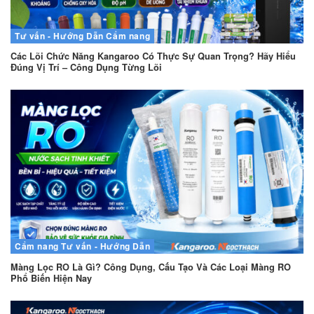
Tư vấn - Hướng Dẫn
Cẩm nang
Các Lõi Chức Năng Kangaroo Có Thực Sự Quan Trọng? Hãy Hiểu
Đúng Vị Trí – Công Dụng Từng Lõi
Cẩm nang
Tư vấn - Hướng Dẫn
Màng Lọc RO Là Gì? Công Dụng, Cấu Tạo Và Các Loại Màng RO
Phổ Biến Hiện Nay