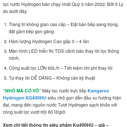
lọc nước Hydrogen bán chạy nhất Quý 3 năm 2022. Bởi 5 Lý
do dưới đây:
Trang trí không gian cao cấp – Đặt bàn bếp sang trọng,
đặt gầm bếp gọn gàng
Hàm lượng Hydrogen Cao gấp 3 – 4 lần
Màn hình LED hiển thị TDS cảnh báo thay lõi lọc thông
minh.
Công suất lọc LỚN 60L/h – Tiết kiệm chi phí thay lõi
Tự thay lõi DỄ DÀNG – Không cần kỹ thuật
“NHỎ MÀ CÓ VÕ”
Máy lọc nước trực tiếp
Kangaroo
Hydrogen KG400HU
siêu nhỏ gọn dẫn đầu xu hướng hiện
đại, mang đến nguồn nước Tươi Hydrogen sạch khỏe với
công suất lọc vượt trội 60 lít/giờ.
Xem chi tiết thông tin siêu phẩm Kg400HU – giá –