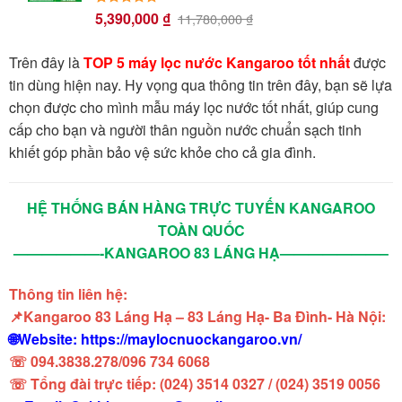
5,390,000
₫
5.00
23
trên 5
11,780,000
₫
dựa trên
đánh giá
Trên đây là
TOP 5 máy lọc nước Kangaroo tốt nhất
được
tin dùng hiện nay. Hy vọng qua thông tin trên đây, bạn sẽ lựa
chọn được cho mình mẫu máy lọc nước tốt nhất, giúp cung
cấp cho bạn và người thân nguồn nước chuẩn sạch tinh
khiết góp phần bảo vệ sức khỏe cho cả gia đình.
HỆ THỐNG BÁN HÀNG TRỰC TUYẾN KANGAROO
TOÀN QUỐC
——————-KANGAROO 83 LÁNG HẠ———————–
Thông tin liên hệ:
📌Kangaroo 83 Láng Hạ – 83 Láng Hạ- Ba Đình- Hà Nội:
🌐Website: https://maylocnuockangaroo.vn/
☏ 094.3838.278/096 734 6068
☏ Tổng đài trực tiếp: (024) 3514 0327 / (024) 3519 0056