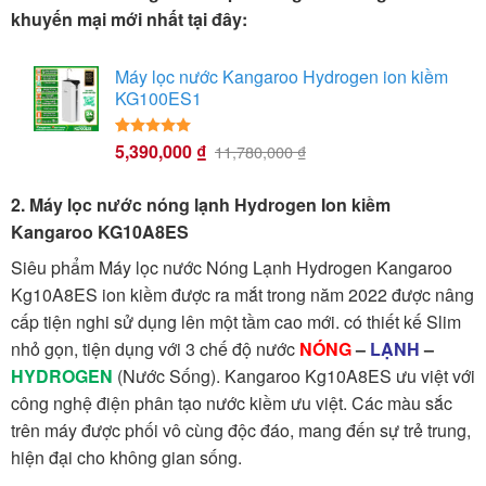
khuyến mại mới nhất tại đây:
Máy lọc nước Kangaroo Hydrogen ion kiềm
KG100ES1
5,390,000
₫
5.00
23
trên 5
11,780,000
₫
dựa trên
đánh giá
2. Máy lọc nước nóng lạnh Hydrogen Ion kiềm
Kangaroo KG10A8ES
Siêu phẩm Máy lọc nước Nóng Lạnh Hydrogen Kangaroo
Kg10A8ES ion kiềm được ra mắt trong năm 2022 được nâng
cấp tiện nghi sử dụng lên một tầm cao mới. có thiết kế Slim
nhỏ gọn, tiện dụng với 3 chế độ nước
NÓNG
–
LẠNH
–
HYDROGEN
(Nước Sống). Kangaroo Kg10A8ES ưu việt với
công nghệ điện phân tạo nước kiềm ưu việt. Các màu sắc
trên máy được phối vô cùng độc đáo, mang đến sự trẻ trung,
hiện đại cho không gian sống.