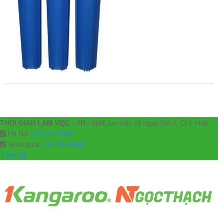
THỜI GIAN LÀM VIỆC : 7H - 22H
Làm việc cả ngày thứ 7, Chủ nhật
Hà Nội
0378 90 3366
Toàn quốc
096 734 6068
Liên hệ