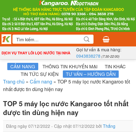
Bỏ
qua
nội
dung
Tìm
kiếm:
Gọi tư vấn & mua hàng:
DỊCH VỤ THAY LÕI LỌC NƯỚC TẠI NHÀ
0943838278
(7:30-22:00)
CẨM NANG
THÔNG TIN KHUYẾN MẠI
TIN KHÁC
TIN TỨC SỰ KIỆN
TƯ VẤN – HƯỚNG DẪN
Trang chủ
»
Cẩm nang
»
TOP 5 máy lọc nước Kangaroo tốt
nhất được tin dùng hiện nay
TOP 5 máy lọc nước Kangaroo tốt nhất
được tin dùng hiện nay
Đăng ngày
07/12/2022
- Cập nhật
07/12/2022
bởi
Thắng