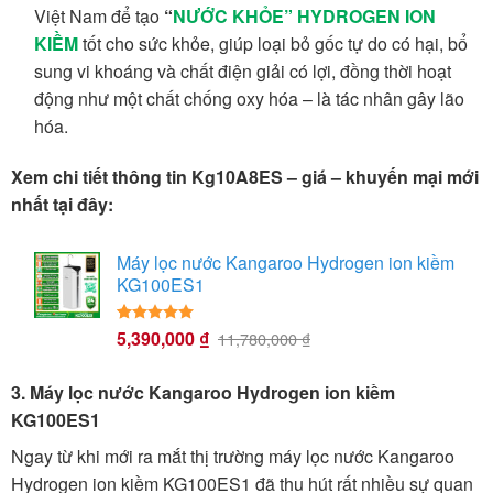
Việt Nam để tạo
“
NƯỚC KHỎE”
HYDROGEN ION
KIỀM
tốt cho sức khỏe, giúp loại bỏ gốc tự do có hại, bổ
sung vi khoáng và chất điện giải có lợi, đồng thời hoạt
động như một chất chống oxy hóa – là tác nhân gây lão
hóa.
Xem chi tiết thông tin Kg10A8ES – giá – khuyến mại mới
nhất tại đây:
Máy lọc nước Kangaroo Hydrogen ion kiềm
KG100ES1
5,390,000
₫
5.00
23
trên 5
11,780,000
₫
dựa trên
đánh giá
3. Máy lọc nước Kangaroo Hydrogen ion kiềm
KG100ES1
Ngay từ khi mới ra mắt thị trường máy lọc nước Kangaroo
Hydrogen ion kiềm KG100ES1 đã thu hút rất nhiều sự quan