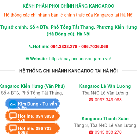
KÊNH PHÂN PHỐI CHÍNH HÃNG KANGAROO
Hệ thống các chi nhánh bán lẻ chính thức của Kangaroo tại Hà Nội
Trụ sở chính: Số 4 BT6, Phố Tống Tất Thắng, Phương Kiến Hưng
(Hà Đông cũ), Hà Nội
📞
Hotline
:
094.3838.278 - 096.7036.068
🌐
Website
: https://maylocnuockangaroo.vn/
HỆ THỐNG CHI NHÁNH KANGAROO TẠI HÀ NỘI
Kangaroo Kiến Hưng (Văn Phú)
Kangaroo Lê Văn Lương
Số 4 BT6, Phố Tống Tất Thắng,
Tòa N4C Lê Văn Lương
Phường Kiến Hưng
☎ 0967 346 068
Kim Dung - Tư vấn
☎ 0989 336 068
viên
Hotline: 094 3838
Kangaroo Cầu Giấy
Kangaroo Thanh Xuân
278
KĐT Mỹ Đình
Tầng 3, Tòa N4D Lê Văn Lương
Hotline: 096 703
☎ 0943 838 278
☎ 0943 838 278
6068