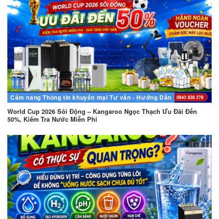
Cẩm nang
Thông tin khuyến mại
Tư vấn - Hướng Dẫn
World Cup 2026 Sôi Động – Kangaroo Ngọc Thạch Ưu Đãi Đến
50%, Kiểm Tra Nước Miễn Phí