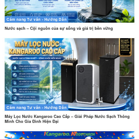
Cẩm nang
Tư vấn - Hướng Dẫn
Nước sạch – Cội nguồn của sự sống và giá trị bền vững
Cẩm nang
Tư vấn - Hướng Dẫn
Máy Lọc Nước Kangaroo Cao Cấp – Giải Pháp Nước Sạch Thông
Minh Cho Gia Đình Hiện Đại