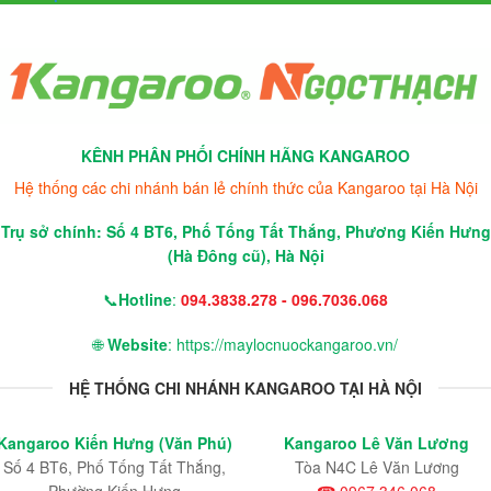
KÊNH PHÂN PHỐI CHÍNH HÃNG KANGAROO
Hệ thống các chi nhánh bán lẻ chính thức của Kangaroo tại Hà Nội
Trụ sở chính: Số 4 BT6, Phố Tống Tất Thắng, Phương Kiến Hưng
(Hà Đông cũ), Hà Nội
📞
Hotline
:
094.3838.278 - 096.7036.068
🌐
Website
: https://maylocnuockangaroo.vn/
HỆ THỐNG CHI NHÁNH KANGAROO TẠI HÀ NỘI
Kangaroo Kiến Hưng (Văn Phú)
Kangaroo Lê Văn Lương
Số 4 BT6, Phố Tống Tất Thắng,
Tòa N4C Lê Văn Lương
Phường Kiến Hưng
☎ 0967 346 068