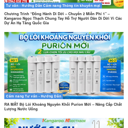
Tư vấn - Hướng Dẫn
Cẩm nang
Thông tin khuyến mại
Chương Trình “Đồng Hành Di Dời – Chuyển 2 Miễn Phí 1” –
Kangaroo Ngọc Thạch Chung Tay Hỗ Trợ Người Dân Di Dời Vì Các
Dự Án Hạ Tầng Quốc Gia
Cẩm nang
Tư vấn - Hướng Dẫn
RA MẮT Bộ Lõi Khoáng Nguyên Khối Purion Mới – Nâng Cấp Chất
Lượng Nước Uống