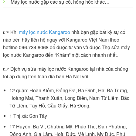
Máy lọc nước gặp các sự cố, hỏng hóc khác…
👉 Khi
máy lọc nước Kangaroo
nhà bạn gặp bất kỳ sự cố
nào trên hãy liên hệ ngay với Kangaroo Việt Nam theo
hotline 096.734.6068 để được tư vấn và được Thợ sửa máy
lọc nước Kangaroo đến “Khám” một cách nhanh nhất.
👉 Dịch vụ sửa máy lọc nước Kangaroo tại nhà của chúng
tôi áp dụng trên toàn địa bàn Hà Nội với:
12 quận: Hoàn Kiếm, Đống Đa, Ba Đình, Hai Bà Trưng,
Hoàng Mai, Thanh Xuân, Long Biên, Nam Từ Liêm, Bắc
Từ Liêm, Tây Hồ, Cầu Giấy, Hà Đông.
1 Thị xã: Sơn Tây
17 Huyện: Ba Vì, Chương Mỹ, Phúc Thọ, Đan Phượng,
Đông Anh, Gia Lâm, Hoài Đức, Mê Linh, Mỹ Đức, Phú