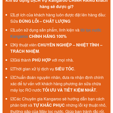
Khi sử dụng DỊCH VỤ Kangaroo CHÍNH HÃNG khách
hàng sẽ được gì?
☑️Lợi ích của khách hàng luôn được đặt lên hàng đầu:
Sửa
ĐÚNG LỖI – CHẤT LƯỢNG
☑️Luôn sử dụng sản phẩm, linh kiện và
lõi lọc nước
Kangaroo
CHÍNH HÃNG 100%
☑️Kỹ thuật viên
CHUYÊN NGHIỆP – NHIỆT TÌNH –
TRÁCH NHIỆM
.
☑️Giá thành
PHÙ HỢP
với mọi nhà.
☑️Thời gian xử lý dịch vụ
SIÊU TỐC
.
☑️Chuẩn đoán nguyên nhân, đưa ra nhận định chính
xác để tư vấn với khách hàng phương án sửa chữa
máy lọc RO nước
TỐI ƯU VÀ TIẾT KIỆM NHẤT
.
☑️Các Chuyên gia Kangaroo sẽ hướng dẫn bạn cách
phân biệt và
TỰ KHẮC PHỤC
những lỗi kỹ thuật nhỏ,
thường gặp của Máy lọc nước. Giúp bạn tránh rắc rối,