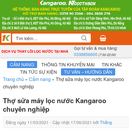
Bỏ
qua
nội
dung
Tìm
kiếm:
Gọi tư vấn & mua hàng:
DỊCH VỤ THAY LÕI LỌC NƯỚC TẠI NHÀ
0338856600
(7:30-22:00)
CẨM NANG
THÔNG TIN KHUYẾN MẠI
TIN KHÁC
TIN TỨC SỰ KIỆN
TƯ VẤN – HƯỚNG DẪN
Trang chủ
»
Cẩm nang
»
Thợ sửa máy lọc nước Kangaroo
chuyên nghiệp
Thợ sửa máy lọc nước Kangaroo
chuyên nghiệp
Đăng ngày
11/03/2021
- Cập nhật
17/06/2021
bởi
Thắng