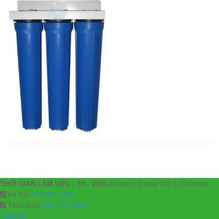
THỜI GIAN LÀM VIỆC : 7H - 22H
Làm việc cả ngày thứ 7, Chủ nhật
Hà Nội
0378 90 3366
Toàn quốc
096 734 6068
Liên hệ