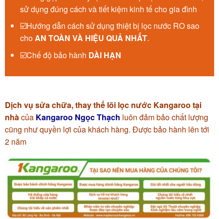
sử dụng đúng cách và tiết kiệm kinh tế cho gia đình
☑️Hướng dẫn cách sử dụng thiệt bị lọc nước RO sao
cho
AN TOÀN VÀ HIỆU QUẢ NHẤT
.
☑️Chế độ bảo hành
DÀI HẠN
Dịch vụ sửa chữa, thay thế lõi lọc nước Kangaroo tại
nhà
của
Kangaroo Ngọc Thạch
luôn đảm bảo chất lượng
cũng như quyền lợi của khách hàng. Được bảo hành lên tới
2 năm