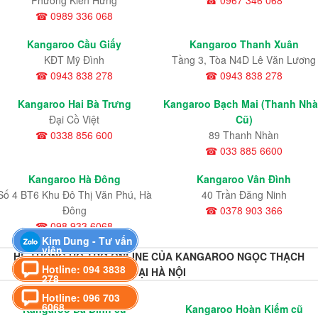
☎ 0989 336 068
Kangaroo Cầu Giấy
Kangaroo Thanh Xuân
KĐT Mỹ Đình
Tầng 3, Tòa N4D Lê Văn Lương
☎ 0943 838 278
☎ 0943 838 278
Kangaroo Hai Bà Trưng
Kangaroo Bạch Mai (Thanh Nh
Đại Cồ Việt
Cũ)
☎ 0338 856 600
89 Thanh Nhàn
☎ 033 885 6600
Kangaroo Hà Đông
Kangaroo Vân Đình
Số 4 BT6 Khu Đô Thị Văn Phú, Hà
40 Trần Đăng Ninh
Đông
☎ 0378 903 366
☎ 098 933 6068
Kim Dung - Tư vấn
viên
HỆ THỐNG HỖ TRỢ ONLINE CỦA KANGAROO NGỌC THẠCH
Hotline: 094 3838
TẠI HÀ NỘI
278
Hotline: 096 703
6068
Kangaroo Ba Đình cũ
Kangaroo Hoàn Kiếm cũ