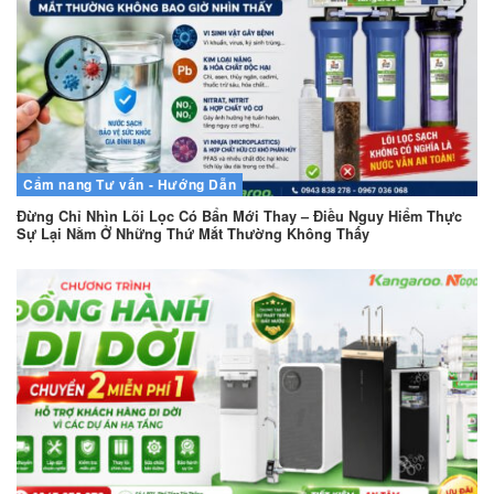
Cẩm nang
Tư vấn - Hướng Dẫn
Đừng Chỉ Nhìn Lõi Lọc Có Bẩn Mới Thay – Điều Nguy Hiểm Thực
Sự Lại Nằm Ở Những Thứ Mắt Thường Không Thấy