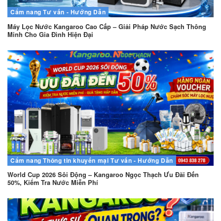
Cẩm nang
Tư vấn - Hướng Dẫn
Máy Lọc Nước Kangaroo Cao Cấp – Giải Pháp Nước Sạch Thông
Minh Cho Gia Đình Hiện Đại
Cẩm nang
Thông tin khuyến mại
Tư vấn - Hướng Dẫn
World Cup 2026 Sôi Động – Kangaroo Ngọc Thạch Ưu Đãi Đến
50%, Kiểm Tra Nước Miễn Phí