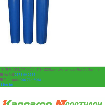
THỜI GIAN LÀM VIỆC : 7H - 22H
Làm việc cả ngày thứ 7, Chủ nhật
Hà Nội
0378 90 3366
Toàn quốc
096 734 6068
Liên hệ