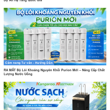
Dự Án Hạ Tầng Quốc Gia
Cẩm nang
Tư vấn - Hướng Dẫn
RA MẮT Bộ Lõi Khoáng Nguyên Khối Purion Mới – Nâng Cấp Chất
Lượng Nước Uống