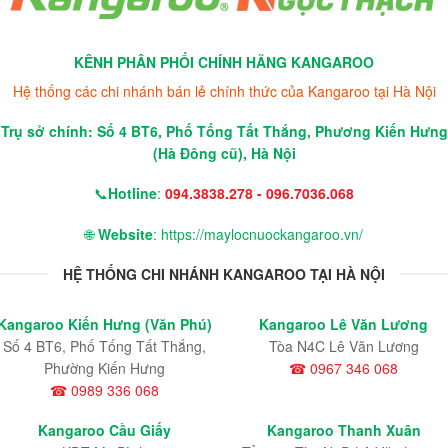
KÊNH PHÂN PHỐI CHÍNH HÃNG KANGAROO
Hệ thống các chi nhánh bán lẻ chính thức của Kangaroo tại Hà Nội
Trụ sở chính: Số 4 BT6, Phố Tống Tất Thắng, Phương Kiến Hưng
(Hà Đông cũ), Hà Nội
📞
Hotline
:
094.3838.278 - 096.7036.068
🌐
Website
: https://maylocnuockangaroo.vn/
HỆ THỐNG CHI NHÁNH KANGAROO TẠI HÀ NỘI
Kangaroo Kiến Hưng (Văn Phú)
Kangaroo Lê Văn Lương
Số 4 BT6, Phố Tống Tất Thắng,
Tòa N4C Lê Văn Lương
Phường Kiến Hưng
☎ 0967 346 068
☎ 0989 336 068
Kangaroo Cầu Giấy
Kangaroo Thanh Xuân