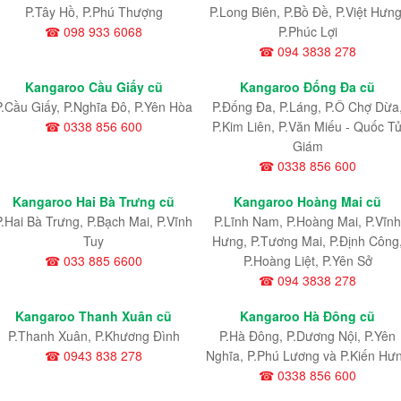
P.Tây Hồ, P.Phú Thượng
P.Long Biên, P.Bồ Đề, P.Việt Hưng
☎ 098 933 6068
P.Phúc Lợi
☎ 094 3838 278
Kangaroo Cầu Giấy cũ
Kangaroo Đống Đa cũ
P.Cầu Giấy, P.Nghĩa Đô, P.Yên Hòa
P.Đống Đa, P.Láng, P.Ô Chợ Dừa
☎ 0338 856 600
P.Kim Liên, P.Văn Miếu - Quốc T
Giám
☎ 0338 856 600
Kangaroo Hai Bà Trưng cũ
Kangaroo Hoàng Mai cũ
P.Hai Bà Trưng, P.Bạch Mai, P.Vĩnh
P.Lĩnh Nam
, P.Hoàng Mai
, P.Vĩnh
Tuy
Hưng
, P.Tương Mai, P.Định Công
☎ 033 885 6600
P.Hoàng Liệt, P.Yên Sở
☎ 094 3838 278
Kangaroo Thanh Xuân cũ
Kangaroo Hà Đông cũ
P.Thanh Xuân, P.Khương Đình
P.Hà Đông, P.Dương Nội, P.Yên
☎ 0943 838 278
Nghĩa, P.Phú Lương và P.Kiến Hư
☎ 0338 856 600