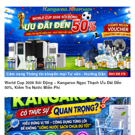
Cẩm nang
Thông tin khuyến mại
Tư vấn - Hướng Dẫn
World Cup 2026 Sôi Động – Kangaroo Ngọc Thạch Ưu Đãi Đến
50%, Kiểm Tra Nước Miễn Phí