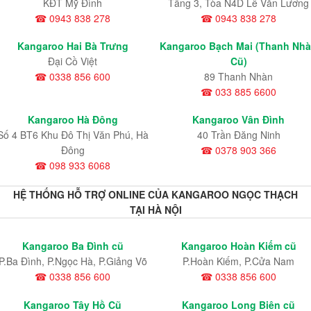
KĐT Mỹ Đình
Tầng 3, Tòa N4D Lê Văn Lương
☎ 0943 838 278
☎ 0943 838 278
Kangaroo Hai Bà Trưng
Kangaroo Bạch Mai (Thanh Nh
Đại Cồ Việt
Cũ)
☎ 0338 856 600
89 Thanh Nhàn
☎ 033 885 6600
Kangaroo Hà Đông
Kangaroo Vân Đình
Số 4 BT6 Khu Đô Thị Văn Phú, Hà
40 Trần Đăng Ninh
Đông
☎ 0378 903 366
☎ 098 933 6068
HỆ THỐNG HỖ TRỢ ONLINE CỦA KANGAROO NGỌC THẠCH
TẠI HÀ NỘI
Kangaroo Ba Đình cũ
Kangaroo Hoàn Kiếm cũ
P.Ba Đình, P.Ngọc Hà, P.Giảng Võ
P.Hoàn Kiếm, P.Cửa Nam
☎ 0338 856 600
☎ 0338 856 600
Kangaroo Tây Hồ Cũ
Kangaroo Long Biên cũ