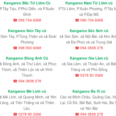
Kangaroo Bắc Từ Liêm Cũ
Kangaroo Nam Từ Liêm cũ
P.Tây Tựu
, P.Phú Diễn
, và P.Xuân
P.Từ Liêm
, P.Xuân Phương
, P.Tây 
Đỉnh
và P.Đại Mỗ
☎ 096 734 6068
☎ 096 734 6068
Kangaroo Sơn Tây cũ
Kangaroo Sóc Sơn cũ
.Sơn Tây, P.Tùng Thiện và xã Đoài
xã Sóc Sơn, xã Nội Bài, xã Kim An
Phương
xã Đa Phúc và xã Trung Giã
☎ 098 933 6068
☎ 094 3838 278
Kangaroo Đông Anh Cũ
Kangaroo Gia Lâm cũ
ã Đông Anh, xã Thư Lâm, xã Phúc
xã Gia Lâm, xã Thuận An, xã Bá
Thịnh, xã Thiên Lộc và xã Vĩnh
Tràng và xã Phù Đổng
Thanh
☎ 0378 90 3366
☎ 094 3838 278
Kangaroo Mê Linh cũ
Kangaroo Ba Vì cũ
ã Mê Linh, xã Quang Minh, xã Yên
Các xã Minh Châu, Quảng Oai, V
Lãng, xã Tiến Thắng và xã Thiên
Lại, Cổ Đô, Bất Bạt, Suối Hai, Ba 
Lộc.
và Yên Bài
☎ 0378 90 3366
☎ 094 3838 278