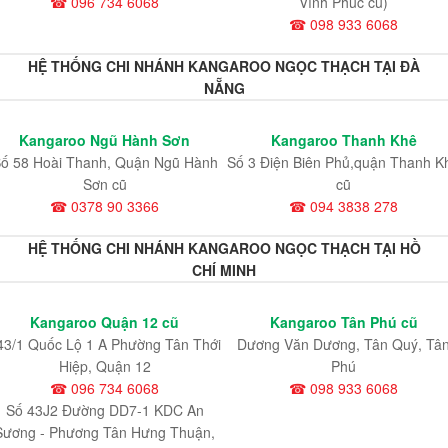
☎ 096 734 6068
Vĩnh Phúc cũ)
☎ 098 933 6068
HỆ THỐNG CHI NHÁNH KANGAROO NGỌC THẠCH TẠI ĐÀ
NẴNG
Kangaroo Ngũ Hành Sơn
Kangaroo Thanh Khê
ố 58 Hoài Thanh, Quận Ngũ Hành
Số 3 Điện Biên Phủ,quận Thanh K
Sơn cũ
cũ
☎ 0378 90 3366
☎ 094 3838 278
HỆ THỐNG CHI NHÁNH KANGAROO NGỌC THẠCH TẠI HỒ
CHÍ MINH
Kangaroo Quận 12 cũ
Kangaroo Tân Phú cũ
43/1 Quốc Lộ 1 A Phường Tân Thới
Dương Văn Dương, Tân Quý, Tâ
Hiệp, Quận 12
Phú
☎ 096 734 6068
☎ 098 933 6068
Số 43J2 Đường DD7-1 KDC An
Sương - Phương Tân Hưng Thuận,