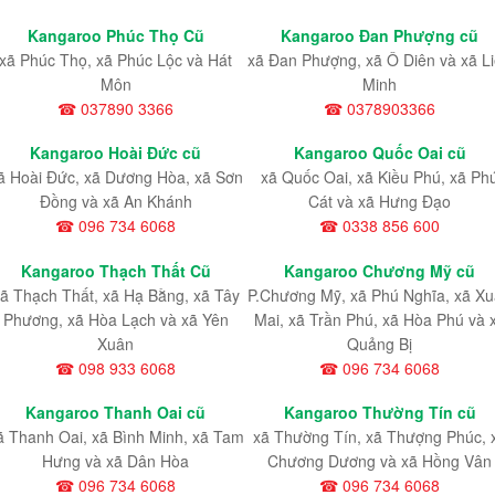
Kangaroo Phúc Thọ Cũ
Kangaroo Đan Phượng cũ
xã Phúc Thọ, xã Phúc Lộc và Hát
xã Đan Phượng, xã Ô Diên và xã L
Môn
Minh
☎ 037890 3366
☎ 0378903366
Kangaroo Hoài Đức cũ
Kangaroo Quốc Oai cũ
ã Hoài Đức, xã Dương Hòa, xã Sơn
xã Quốc Oai, xã Kiều Phú, xã Ph
Đồng và xã An Khánh
Cát và xã Hưng Đạo
☎ 096 734 6068
☎ 0338 856 600
Kangaroo Thạch Thất Cũ
Kangaroo Chương Mỹ cũ
ã Thạch Thất, xã Hạ Bằng, xã Tây
P.Chương Mỹ, xã Phú Nghĩa, xã X
Phương, xã Hòa Lạch và xã Yên
Mai, xã Trần Phú, xã Hòa Phú và 
Xuân
Quảng Bị
☎ 098 933 6068
☎ 096 734 6068
Kangaroo Thanh Oai cũ
Kangaroo Thường Tín cũ
ã Thanh Oai, xã Bình Minh, xã Tam
xã Thường Tín, xã Thượng Phúc, 
Hưng và xã Dân Hòa
Chương Dương và xã Hồng Vân
☎ 096 734 6068
☎ 096 734 6068