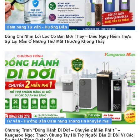
Cẩm nang
Tư vấn - Hướng Dẫn
Đừng Chỉ Nhìn Lõi Lọc Có Bẩn Mới Thay – Điều Nguy Hiểm Thực
Sự Lại Nằm Ở Những Thứ Mắt Thường Không Thấy
Tư vấn - Hướng Dẫn
Cẩm nang
Thông tin khuyến mại
Chương Trình “Đồng Hành Di Dời – Chuyển 2 Miễn Phí 1” –
Kangaroo Ngọc Thạch Chung Tay Hỗ Trợ Người Dân Di Dời Vì Các