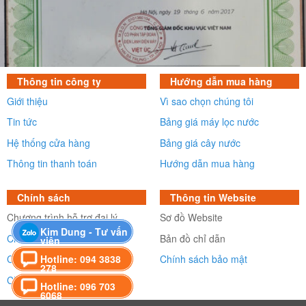
Thông tin công ty
Hướng dẫn mua hàng
Giới thiệu
Vì sao chọn chúng tôi
Tin tức
Bảng giá máy lọc nước
Hệ thống cửa hàng
Bảng giá cây nước
Thông tin thanh toán
Hướng dẫn mua hàng
Chính sách
Thông tin Website
Chương trình hỗ trợ đại lý
Sơ đồ Website
Kim Dung - Tư vấn
Chính sách vận chuyển
Bản đồ chỉ dẫn
viên
Hotline: 094 3838
Chính sách bảo hành
Chính sách bảo mật
278
Chính sách đổi/trả
Hotline: 096 703
6068