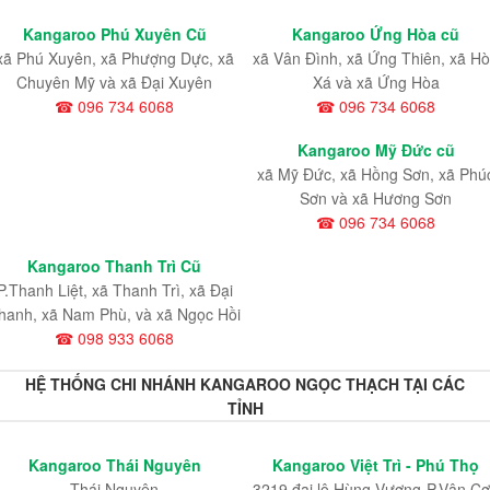
Kangaroo Phú Xuyên Cũ
Kangaroo Ứng Hòa cũ
xã Phú Xuyên, xã Phượng Dực, xã
xã Vân Đình, xã Ứng Thiên, xã H
Chuyên Mỹ và xã Đại Xuyên
Xá và xã Ứng Hòa
☎ 096 734 6068
☎ 096 734 6068
Kangaroo Mỹ Đức cũ
xã Mỹ Đức, xã Hồng Sơn, xã Phú
Sơn và xã Hương Sơn
☎ 096 734 6068
Kangaroo Thanh Trì Cũ
P.Thanh Liệt, xã Thanh Trì, xã Đại
hanh, xã Nam Phù, và xã Ngọc Hồi
☎ 098 933 6068
HỆ THỐNG CHI NHÁNH KANGAROO NGỌC THẠCH TẠI CÁC
TỈNH
Kangaroo Thái Nguyên
Kangaroo Việt Trì - Phú Thọ
Thái Nguyên
3219 đại lộ Hùng Vương-P.Vân Cơ