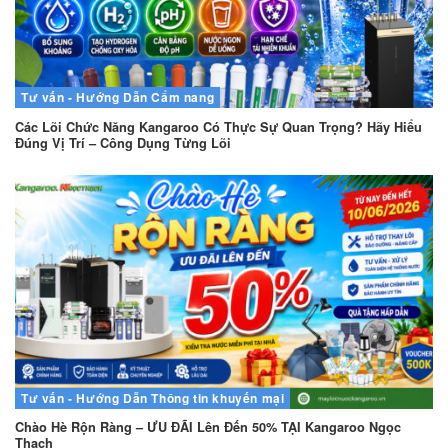
Tư vấn - Hướng Dẫn
Cẩm nang
Các Lõi Chức Năng Kangaroo Có Thực Sự Quan Trọng? Hãy Hiểu
Đúng Vị Trí – Công Dụng Từng Lõi
Tư vấn - Hướng Dẫn
Thông tin khuyến mại
Chào Hè Rộn Ràng – ƯU ĐÃI Lên Đến 50% TẠI Kangaroo Ngọc
Thạch