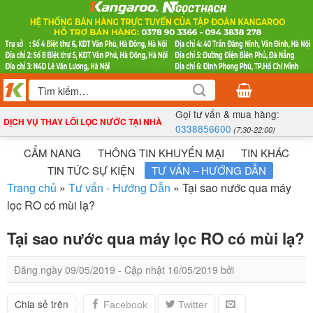
Bỏ
qua
nội
dung
Tìm
kiếm:
Gọi tư vấn & mua hàng:
DỊCH VỤ THAY LÕI LỌC NƯỚC TẠI NHÀ
0338856600
(7:30-22:00)
CẨM NANG
THÔNG TIN KHUYẾN MẠI
TIN KHÁC
TIN TỨC SỰ KIỆN
TƯ VẤN – HƯỚNG DẪN
Trang chủ
»
Tư vấn - Hướng Dẫn
»
Tại sao nước qua máy
lọc RO có mùi lạ?
Tại sao nước qua máy lọc RO có mùi lạ?
Đăng ngày
09/05/2019
- Cập nhật
16/05/2019
bởi
Chia sẻ trên