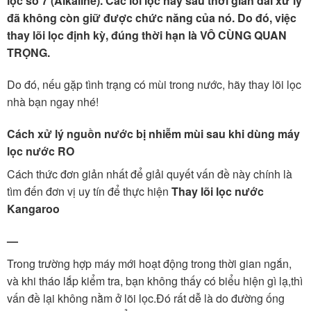
lọc số 7 (Alkaline). Các lõi lọc này sau thời gian dài xử lý
đã không còn giữ được chức năng của nó. Do đó, việc
thay lõi lọc định kỳ, đúng thời hạn là VÔ CÙNG QUAN
TRỌNG.
Do đó, nếu gặp tình trạng có mùi trong nước, hãy thay lõi lọc
nhà bạn ngay nhé!
Cách xử lý nguồn nước bị nhiễm mùi sau khi dùng máy
lọc nước RO
Cách thức đơn giản nhất để giải quyết vấn đề này chính là
tìm đến đơn vị uy tín để thực hiện
Thay lõi lọc nước
Kangaroo
—
Trong trường hợp máy mới hoạt động trong thời gian ngắn,
và khi tháo lắp kiểm tra, bạn không thấy có biểu hiện gì lạ,thì
vấn đề lại không nằm ở lõi lọc.Đó rất dễ là do đường ống