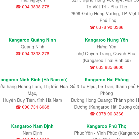
☎ 094 3838 278
Tp Việt Trì - Phú Thọ
2599 Đại lộ Hùng Vương, TP. Việt T
- Phú Thọ
☎ 0378 90 3366
Kangaroo Quảng Ninh
Kangaroo Hưng Yên
Quảng Ninh
Hưng Yên
☎ 094 3838 278
chợ Quỳnh Trang, Quỳnh Phụ,
(Kangaroo Thái Bình cũ)
☎ 033 885 6600
angaroo Ninh Bình (Hà Nam cũ)
Kangaroo Hải Phòng
ửa hàng Hoàng Lâm, Thị trấn Hòa
Số 3 Tô Hiệu, Lê Trân, thành phố 
Mạc,
Phòng
Huyện Duy Tiên, tỉnh Hà Nam
Đường Hồng Quang; Thành phố H
☎ 096 734 6068
Dương (Kangaroo Hải Dương cũ
☎ 0378 90 3366
Kangaroo Nam Định
Kangaroo Phú Thọ
Nam Định
Phúc Yên - Vĩnh Phúc (Kangaroo