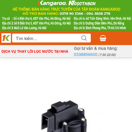
Bỏ
qua
nội
dung
Tìm
kiếm:
Gọi tư vấn & mua hàng:
DỊCH VỤ THAY LÕI LỌC NƯỚC TẠI NHÀ
0338856600
(7:30-22:00)