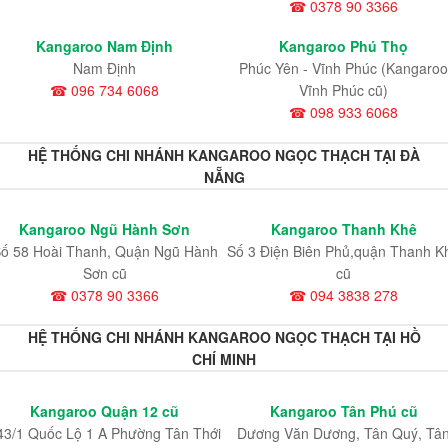
☎ 0378 90 3366
Kangaroo Nam Định
Kangaroo Phú Thọ
Nam Định
Phúc Yên - Vĩnh Phúc (Kangaroo
☎ 096 734 6068
Vĩnh Phúc cũ)
☎ 098 933 6068
HỆ THỐNG CHI NHÁNH KANGAROO NGỌC THẠCH TẠI ĐÀ
NẴNG
Kangaroo Ngũ Hành Sơn
Kangaroo Thanh Khê
ố 58 Hoài Thanh, Quận Ngũ Hành
Số 3 Điện Biên Phủ,quận Thanh K
Sơn cũ
cũ
☎ 0378 90 3366
☎ 094 3838 278
HỆ THỐNG CHI NHÁNH KANGAROO NGỌC THẠCH TẠI HỒ
CHÍ MINH
Kangaroo Quận 12 cũ
Kangaroo Tân Phú cũ
43/1 Quốc Lộ 1 A Phường Tân Thới
Dương Văn Dương, Tân Quý, Tâ