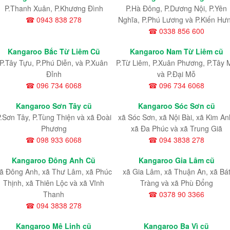
P.Thanh Xuân, P.Khương Đình
P.Hà Đông, P.Dương Nội, P.Yên
☎ 0943 838 278
Nghĩa, P.Phú Lương và P.Kiến Hư
☎ 0338 856 600
Kangaroo Bắc Từ Liêm Cũ
Kangaroo Nam Từ Liêm cũ
P.Tây Tựu
, P.Phú Diễn
, và P.Xuân
P.Từ Liêm
, P.Xuân Phương
, P.Tây 
Đỉnh
và P.Đại Mỗ
☎ 096 734 6068
☎ 096 734 6068
Kangaroo Sơn Tây cũ
Kangaroo Sóc Sơn cũ
.Sơn Tây, P.Tùng Thiện và xã Đoài
xã Sóc Sơn, xã Nội Bài, xã Kim An
Phương
xã Đa Phúc và xã Trung Giã
☎ 098 933 6068
☎ 094 3838 278
Kangaroo Đông Anh Cũ
Kangaroo Gia Lâm cũ
ã Đông Anh, xã Thư Lâm, xã Phúc
xã Gia Lâm, xã Thuận An, xã Bá
Thịnh, xã Thiên Lộc và xã Vĩnh
Tràng và xã Phù Đổng
Thanh
☎ 0378 90 3366
☎ 094 3838 278
Kangaroo Mê Linh cũ
Kangaroo Ba Vì cũ