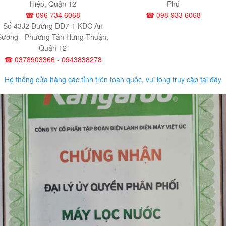
Hiệp, Quận 12
Phú
☎ 096 734 6068
☎ 098 933 6068
Số 43J2 Đường DD7-1 KDC An
Sương - Phương Tân Hưng Thuận,
Quận 12
☎ 0378903366 - 0943838278
Hệ thống cửa hàng các tỉnh trên toàn quốc, vui lòng truy cập tại đây