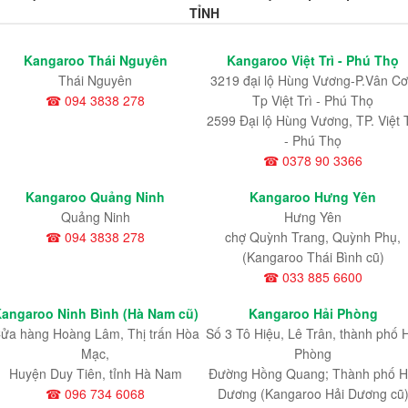
TỈNH
Kangaroo Thái Nguyên
Kangaroo Việt Trì - Phú Thọ
Thái Nguyên
3219 đại lộ Hùng Vương-P.Vân Cơ
☎ 094 3838 278
Tp Việt Trì - Phú Thọ
2599 Đại lộ Hùng Vương, TP. Việt T
- Phú Thọ
☎ 0378 90 3366
Kangaroo Quảng Ninh
Kangaroo Hưng Yên
Quảng Ninh
Hưng Yên
☎ 094 3838 278
chợ Quỳnh Trang, Quỳnh Phụ,
(Kangaroo Thái Bình cũ)
☎ 033 885 6600
angaroo Ninh Bình (Hà Nam cũ)
Kangaroo Hải Phòng
ửa hàng Hoàng Lâm, Thị trấn Hòa
Số 3 Tô Hiệu, Lê Trân, thành phố 
Mạc,
Phòng
Huyện Duy Tiên, tỉnh Hà Nam
Đường Hồng Quang; Thành phố H
☎ 096 734 6068
Dương (Kangaroo Hải Dương cũ