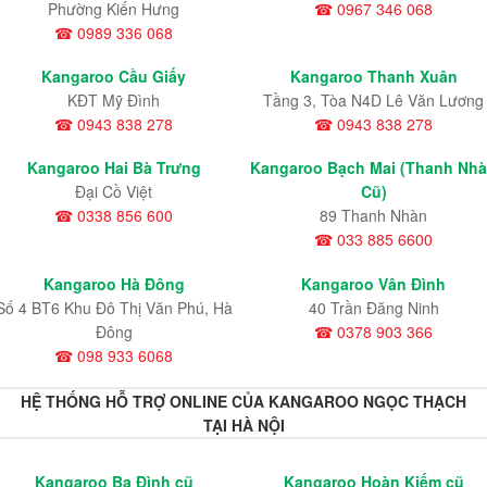
Phường Kiến Hưng
☎ 0967 346 068
☎ 0989 336 068
Kangaroo Cầu Giấy
Kangaroo Thanh Xuân
KĐT Mỹ Đình
Tầng 3, Tòa N4D Lê Văn Lương
☎ 0943 838 278
☎ 0943 838 278
Kangaroo Hai Bà Trưng
Kangaroo Bạch Mai (Thanh Nh
Đại Cồ Việt
Cũ)
☎ 0338 856 600
89 Thanh Nhàn
☎ 033 885 6600
Kangaroo Hà Đông
Kangaroo Vân Đình
Số 4 BT6 Khu Đô Thị Văn Phú, Hà
40 Trần Đăng Ninh
Đông
☎ 0378 903 366
☎ 098 933 6068
HỆ THỐNG HỖ TRỢ ONLINE CỦA KANGAROO NGỌC THẠCH
TẠI HÀ NỘI
Kangaroo Ba Đình cũ
Kangaroo Hoàn Kiếm cũ