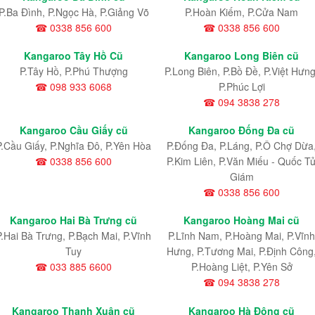
P.Ba Đình, P.Ngọc Hà, P.Giảng Võ
P.Hoàn Kiếm, P.Cửa Nam
☎ 0338 856 600
☎ 0338 856 600
Kangaroo Tây Hồ Cũ
Kangaroo Long Biên cũ
P.Tây Hồ, P.Phú Thượng
P.Long Biên, P.Bồ Đề, P.Việt Hưng
☎ 098 933 6068
P.Phúc Lợi
☎ 094 3838 278
Kangaroo Cầu Giấy cũ
Kangaroo Đống Đa cũ
P.Cầu Giấy, P.Nghĩa Đô, P.Yên Hòa
P.Đống Đa, P.Láng, P.Ô Chợ Dừa
☎ 0338 856 600
P.Kim Liên, P.Văn Miếu - Quốc T
Giám
☎ 0338 856 600
Kangaroo Hai Bà Trưng cũ
Kangaroo Hoàng Mai cũ
P.Hai Bà Trưng, P.Bạch Mai, P.Vĩnh
P.Lĩnh Nam
, P.Hoàng Mai
, P.Vĩnh
Tuy
Hưng
, P.Tương Mai, P.Định Công
☎ 033 885 6600
P.Hoàng Liệt, P.Yên Sở
☎ 094 3838 278
Kangaroo Thanh Xuân cũ
Kangaroo Hà Đông cũ