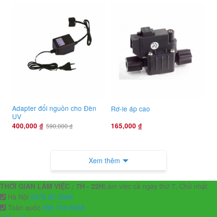
Adapter đổi nguồn cho Đèn
Rơ-le áp cao
UV
400,000
₫
165,000
₫
590,000
₫
Xem thêm
THỜI GIAN LÀM VIỆC : 7H - 22H
Làm việc cả ngày thứ 7, Chủ nhật
Hà Nội
0378 90 3366
Toàn quốc
096 734 6068