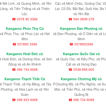
ã Mê Linh, xã Quang Minh, xã Yên
Các xã Minh Châu, Quảng Oai, V
Lãng, xã Tiến Thắng và xã Thiên
Lại, Cổ Đô, Bất Bạt, Suối Hai, Ba 
Lộc.
và Yên Bài
☎ 0378 90 3366
☎ 094 3838 278
Kangaroo Phúc Thọ Cũ
Kangaroo Đan Phượng cũ
xã Phúc Thọ, xã Phúc Lộc và Hát
xã Đan Phượng, xã Ô Diên và xã L
Môn
Minh
☎ 037890 3366
☎ 0378903366
Kangaroo Hoài Đức cũ
Kangaroo Quốc Oai cũ
ã Hoài Đức, xã Dương Hòa, xã Sơn
xã Quốc Oai, xã Kiều Phú, xã Ph
Đồng và xã An Khánh
Cát và xã Hưng Đạo
☎ 096 734 6068
☎ 0338 856 600
Kangaroo Thạch Thất Cũ
Kangaroo Chương Mỹ cũ
ã Thạch Thất, xã Hạ Bằng, xã Tây
P.Chương Mỹ, xã Phú Nghĩa, xã X
Phương, xã Hòa Lạch và xã Yên
Mai, xã Trần Phú, xã Hòa Phú và 
Xuân
Quảng Bị
☎ 098 933 6068
☎ 096 734 6068