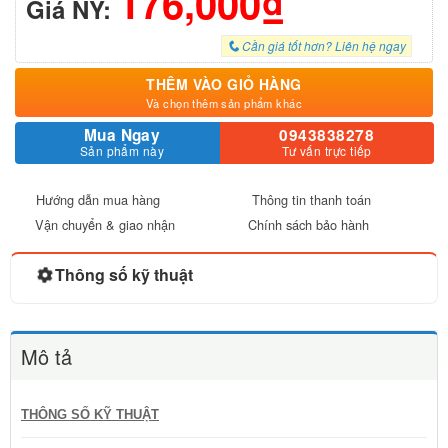
176,000₫
Giá NY:
Cần giá tốt hơn? Liên hệ ngay
THÊM VÀO GIỎ HÀNG
Và chọn thêm sản phẩm khác
Mua Ngay
0943838278
Sản phẩm này
Tư vấn trực tiếp
Hướng dẫn mua hàng
Thông tin thanh toán
Vận chuyển & giao nhận
Chính sách bảo hành
Thông số kỹ thuật
Mô tả
THÔNG SỐ KỸ THUẬT