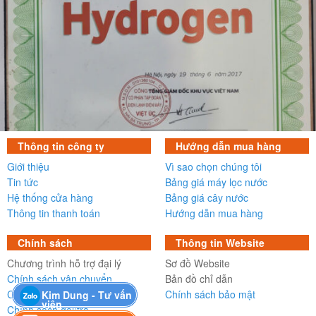
Thông tin công ty
Hướng dẫn mua hàng
Giới thiệu
Vì sao chọn chúng tôi
Tin tức
Bảng giá máy lọc nước
Hệ thống cửa hàng
Bảng giá cây nước
Thông tin thanh toán
Hướng dẫn mua hàng
Chính sách
Thông tin Website
Chương trình hỗ trợ đại lý
Sơ đồ Website
Chính sách vận chuyển
Bản đồ chỉ dẫn
Chính sách bảo hành
Chính sách bảo mật
Kim Dung - Tư vấn
viên
Chính sách đổi/trả