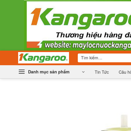
Bỏ
qua
nội
dung
Tìm
kiếm:
Danh mục sản phẩm
Tin Tức
Câu hỏ