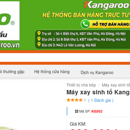
i thường gặp
Hệ thống cửa hàng
Dịch vụ Kangaroo
Thiết bị nhà bếp
/
Máy say sinh t
Máy xay sinh tố Kang
(
1
Đánh giá )
4
1
trên 5
dựa trên
Mã SP:
KG302
đánh giá
Giá KM: