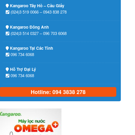
Kangaroo Tây Hồ – Cầu Giấy
(024)3 519 0066 – 0943 838 278
Kangaroo Đông Anh
(024)3 514 0327 – 096 703 6068
Kangaroo Tại Các Tỉnh
096 734 6068
Hỗ Trợ Đại Lý
096 734 6068
Hotline: 094 3838 278