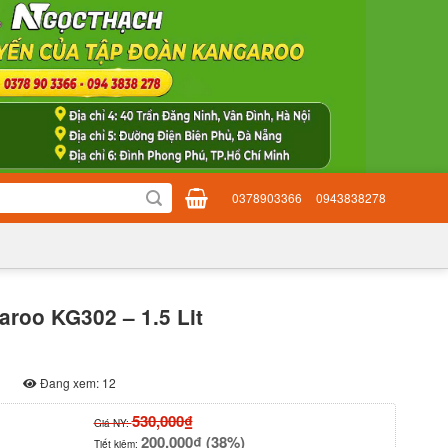
0378903366
0943838278
ố
aroo KG302 – 1.5 Lit
Đang xem: 12
530,000₫
Giá NY:
200,000₫ (38%)
Tiết kiệm: