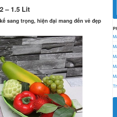
 – 1.5 Lit
kế sang trọng, hiện đại mang đến vẻ đẹp
P
Má
Má
Má
Má
Má
Th