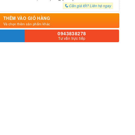
Cần giá tốt? Liên hệ ngay
THÊM VÀO GIỎ HÀNG
Và chọn thêm sản phẩm khác
0943838278
Tư vấn trực tiếp