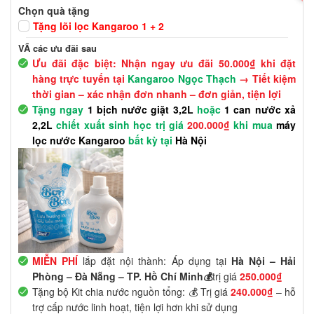
Chọn quà tặng
Tặng lõi lọc Kangaroo 1 + 2
VÃ các ưu đãi sau
Ưu đãi đặc biệt: Nhận ngay ưu đãi 50.000₫ khi đặt
hàng trực tuyến tại
Kangaroo Ngọc Thạch
→ Tiết kiệm
thời gian – xác nhận đơn nhanh – đơn giản, tiện lợi
Tặng ngay
1 bịch nước giặt 3,2L
hoặc
1 can nước xả
2,2L
chiết xuất sinh học trị giá
200.000₫
khi mua
máy
lọc nước Kangaroo
bất kỳ tại
Hà Nội
MIỄN PHÍ
lắp đặt nội thành: Áp dụng tại
Hà Nội – Hải
Phòng – Đà Nẵng – TP. Hồ Chí Minh💰
trị giá
250.000₫
Tặng bộ Kit chia nước nguồn tổng: 💰 Trị giá
240.000₫
– hỗ
trợ cấp nước linh hoạt, tiện lợi hơn khi sử dụng