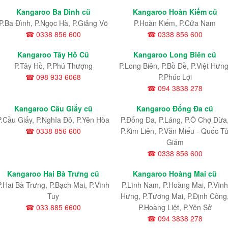
Kangaroo Ba Đình cũ
Kangaroo Hoàn Kiếm cũ
P.Ba Đình, P.Ngọc Hà, P.Giảng Võ
P.Hoàn Kiếm, P.Cửa Nam
☎ 0338 856 600
☎ 0338 856 600
Kangaroo Tây Hồ Cũ
Kangaroo Long Biên cũ
P.Tây Hồ, P.Phú Thượng
P.Long Biên, P.Bồ Đề, P.Việt Hưng
☎ 098 933 6068
P.Phúc Lợi
☎ 094 3838 278
Kangaroo Cầu Giấy cũ
Kangaroo Đống Đa cũ
P.Cầu Giấy, P.Nghĩa Đô, P.Yên Hòa
P.Đống Đa, P.Láng, P.Ô Chợ Dừa
☎ 0338 856 600
P.Kim Liên, P.Văn Miếu - Quốc T
Giám
☎ 0338 856 600
Kangaroo Hai Bà Trưng cũ
Kangaroo Hoàng Mai cũ
P.Hai Bà Trưng, P.Bạch Mai, P.Vĩnh
P.Lĩnh Nam
, P.Hoàng Mai
, P.Vĩnh
Tuy
Hưng
, P.Tương Mai, P.Định Công
☎ 033 885 6600
P.Hoàng Liệt, P.Yên Sở
☎ 094 3838 278