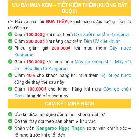
ƯU ĐÃI MUA KÈM – TIẾT KIỆM THÊM (KHÔNG BẮT
BUỘC)
👉 Nếu có nhu cầu
MUA THÊM
, khách hàng được hưởng tiếp các
ưu đãi sau:
Giảm
100.000₫
khi mua thêm
Đèn sưởi nhà tắm Kangaroo
Giảm
200.000₫
khi nâng cấp thêm
Đèn UV diệt khuẩn
Phiếu giảm giá
200.000₫
khi mua thêm
Cây nước
Kangaroo
Giảm
150.000₫
khi mua thêm
Máy lọc không khí
-
Máy hút
ẩm
-
Bếp điện từ Kangaroo
Giảm
10%
cho khách hàng khi mua thêm
Bộ lõi lọc nước
dùng để thay thế sau này
Giảm
100.000₫
cho khách hàng khi mua
Cốc lọc chặn
Canxi
tăng độ bền cho máy
CAM KẾT MINH BẠCH
Ưu đãi được áp dụng đồng thời, không loại trừ
Có thể thay đổi theo sản phẩm & khu vực
Nhân viên
Kangaroo Ngọc Thạch
sẽ tư vấn chính xác –
rõ ràng trước khi chốt đơn