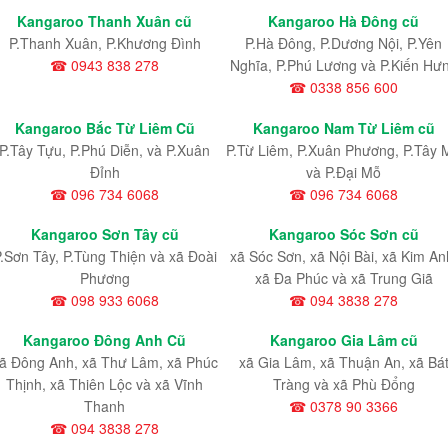
Kangaroo Thanh Xuân cũ
Kangaroo Hà Đông cũ
P.Thanh Xuân, P.Khương Đình
P.Hà Đông, P.Dương Nội, P.Yên
☎ 0943 838 278
Nghĩa, P.Phú Lương và P.Kiến Hư
☎ 0338 856 600
Kangaroo Bắc Từ Liêm Cũ
Kangaroo Nam Từ Liêm cũ
P.Tây Tựu
, P.Phú Diễn
, và P.Xuân
P.Từ Liêm
, P.Xuân Phương
, P.Tây 
Đỉnh
và P.Đại Mỗ
☎ 096 734 6068
☎ 096 734 6068
Kangaroo Sơn Tây cũ
Kangaroo Sóc Sơn cũ
.Sơn Tây, P.Tùng Thiện và xã Đoài
xã Sóc Sơn, xã Nội Bài, xã Kim An
Phương
xã Đa Phúc và xã Trung Giã
☎ 098 933 6068
☎ 094 3838 278
Kangaroo Đông Anh Cũ
Kangaroo Gia Lâm cũ
ã Đông Anh, xã Thư Lâm, xã Phúc
xã Gia Lâm, xã Thuận An, xã Bá
Thịnh, xã Thiên Lộc và xã Vĩnh
Tràng và xã Phù Đổng
Thanh
☎ 0378 90 3366
☎ 094 3838 278