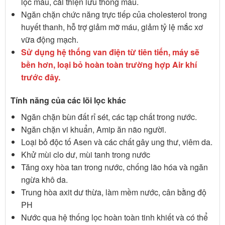
lọc máu, cải thiện lưu thông máu.
Ngăn chặn chức năng trực tiếp của cholesterol trong
huyết thanh, hỗ trợ giảm mỡ máu, giảm tỷ lệ mắc xơ
vữa động mạch.
Sử dụng hệ thống van điện từ tiên tiến, máy sẽ
bền hơn, loại bỏ hoàn toàn trường hợp Air khí
trước đây.
Tính năng của các lõi lọc khác
Ngăn chặn bùn đất rỉ sét, các tạp chất trong nước.
Ngăn chặn vi khuẩn, Amip ăn não người.
Loại bỏ độc tố Asen và các chất gây ung thư, viêm da.
Khử mùi clo dư, mùi tanh trong nước
Tăng oxy hòa tan trong nước, chống lão hóa và ngăn
ngừa khô da.
Trung hòa axit dư thừa, làm mềm nước, cân bằng độ
PH
Nước qua hệ thống lọc hoàn toàn tinh khiết và có thể