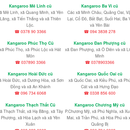
Kangaroo Mê Linh cũ
Kangaroo Ba Vì cũ
ã Mê Linh, xã Quang Minh, xã Yên
Các xã Minh Châu, Quảng Oai, V
Lãng, xã Tiến Thắng và xã Thiên
Lại, Cổ Đô, Bất Bạt, Suối Hai, Ba 
Lộc.
và Yên Bài
☎ 0378 90 3366
☎ 094 3838 278
Kangaroo Phúc Thọ Cũ
Kangaroo Đan Phượng cũ
xã Phúc Thọ, xã Phúc Lộc và Hát
xã Đan Phượng, xã Ô Diên và xã L
Môn
Minh
☎ 037890 3366
☎ 0378903366
Kangaroo Hoài Đức cũ
Kangaroo Quốc Oai cũ
ã Hoài Đức, xã Dương Hòa, xã Sơn
xã Quốc Oai, xã Kiều Phú, xã Ph
Đồng và xã An Khánh
Cát và xã Hưng Đạo
☎ 096 734 6068
☎ 0338 856 600
Kangaroo Thạch Thất Cũ
Kangaroo Chương Mỹ cũ
ã Thạch Thất, xã Hạ Bằng, xã Tây
P.Chương Mỹ, xã Phú Nghĩa, xã X
Phương, xã Hòa Lạch và xã Yên
Mai, xã Trần Phú, xã Hòa Phú và 
Xuân
Quảng Bị