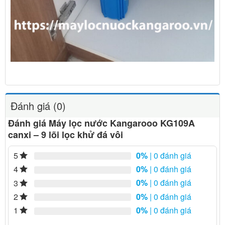
Đánh giá (0)
Đánh giá Máy lọc nước Kangarooo KG109A
canxi – 9 lõi lọc khử đá vôi
0%
| 0 đánh giá
5
0%
| 0 đánh giá
4
0%
| 0 đánh giá
3
0%
| 0 đánh giá
2
0%
| 0 đánh giá
1