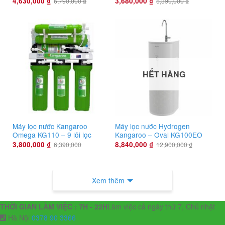
4,630,000
₫
3,680,000
₫
6,790,000
₫
5,390,000
₫
HẾT HÀNG
Máy lọc nước Kangaroo
Máy lọc nước Hydrogen
Omega KG110 – 9 lõi lọc
Kangaroo – Oval KG100EO
3,800,000
₫
8,840,000
₫
6,390,000
12,900,000
₫
Xem thêm
THỜI GIAN LÀM VIỆC : 7H - 22H
Làm việc cả ngày thứ 7, Chủ nhật
Hà Nội
0378 90 3366