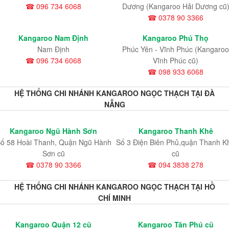
☎ 096 734 6068
Dương (Kangaroo Hải Dương cũ
☎ 0378 90 3366
Kangaroo Nam Định
Kangaroo Phú Thọ
Nam Định
Phúc Yên - Vĩnh Phúc (Kangaroo
☎ 096 734 6068
Vĩnh Phúc cũ)
☎ 098 933 6068
HỆ THỐNG CHI NHÁNH KANGAROO NGỌC THẠCH TẠI ĐÀ
NẴNG
Kangaroo Ngũ Hành Sơn
Kangaroo Thanh Khê
ố 58 Hoài Thanh, Quận Ngũ Hành
Số 3 Điện Biên Phủ,quận Thanh K
Sơn cũ
cũ
☎ 0378 90 3366
☎ 094 3838 278
HỆ THỐNG CHI NHÁNH KANGAROO NGỌC THẠCH TẠI HỒ
CHÍ MINH
Kangaroo Quận 12 cũ
Kangaroo Tân Phú cũ