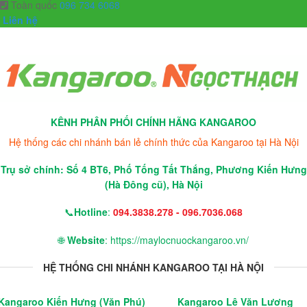
Toàn quốc
096 734 6068
Liên hệ
KÊNH PHÂN PHỐI CHÍNH HÃNG KANGAROO
Hệ thống các chi nhánh bán lẻ chính thức của Kangaroo tại Hà Nội
Trụ sở chính: Số 4 BT6, Phố Tống Tất Thắng, Phương Kiến Hưng
(Hà Đông cũ), Hà Nội
📞
Hotline
:
094.3838.278 - 096.7036.068
🌐
Website
: https://maylocnuockangaroo.vn/
HỆ THỐNG CHI NHÁNH KANGAROO TẠI HÀ NỘI
Kangaroo Kiến Hưng (Văn Phú)
Kangaroo Lê Văn Lương