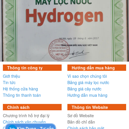
Thông tin công ty
Hướng dẫn mua hàng
Giới thiệu
Vì sao chọn chúng tôi
Tin tức
Bảng giá máy lọc nước
Hệ thống cửa hàng
Bảng giá cây nước
Thông tin thanh toán
Hướng dẫn mua hàng
Chính sách
Thông tin Website
Chương trình hỗ trợ đại lý
Sơ đồ Website
Chính sách vận chuyển
Bản đồ chỉ dẫn
Chính sách bảo hành
Chính sách bảo mật
Kim Dung - Tư vấn