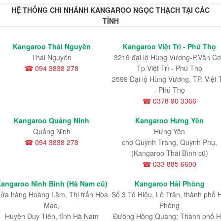
HỆ THỐNG CHI NHÁNH KANGAROO NGỌC THẠCH TẠI CÁC
TỈNH
Kangaroo Thái Nguyên
Kangaroo Việt Trì - Phú Thọ
Thái Nguyên
3219 đại lộ Hùng Vương-P.Vân Cơ
☎ 094 3838 278
Tp Việt Trì - Phú Thọ
2599 Đại lộ Hùng Vương, TP. Việt T
- Phú Thọ
☎ 0378 90 3366
Kangaroo Quảng Ninh
Kangaroo Hưng Yên
Quảng Ninh
Hưng Yên
☎ 094 3838 278
chợ Quỳnh Trang, Quỳnh Phụ,
(Kangaroo Thái Bình cũ)
☎ 033 885 6600
angaroo Ninh Bình (Hà Nam cũ)
Kangaroo Hải Phòng
ửa hàng Hoàng Lâm, Thị trấn Hòa
Số 3 Tô Hiệu, Lê Trân, thành phố 
Mạc,
Phòng
Huyện Duy Tiên, tỉnh Hà Nam
Đường Hồng Quang; Thành phố H