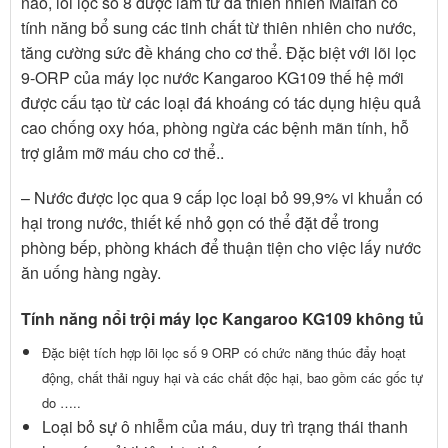
nào, lõi lọc số 8 được làm từ đá thiên nhiên Maifan có
tính năng bổ sung các tinh chất từ thiên nhiên cho nước,
tăng cường sức đề kháng cho cơ thể. Đặc biệt với lõi lọc
9-ORP của máy lọc nước Kangaroo KG109 thế hệ mới
được cấu tạo từ các loại đá khoáng có tác dụng hiệu quả
cao chống oxy hóa, phòng ngừa các bệnh mãn tính, hỗ
trợ giảm mỡ máu cho cơ thể..
– Nước được lọc qua 9 cấp lọc loại bỏ 99,9% vi khuẩn có
hại trong nước, thiết kế nhỏ gọn có thể đặt để trong
phòng bếp, phòng khách để thuận tiện cho việc lấy nước
ăn uống hàng ngày.
Tính năng nổi trội máy lọc Kangaroo KG109 không tủ
Đặc biệt tích hợp lõi lọc số 9 ORP có chức năng thúc đẩy hoạt
động, chất thải nguy hại và các chất độc hại, bao gồm các gốc tự
do …..
Loại bỏ sự ô nhiễm của máu, duy trì trạng thái thanh