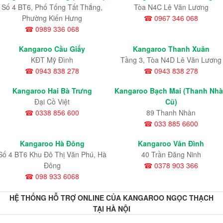
Số 4 BT6, Phố Tống Tất Thắng,
Tòa N4C Lê Văn Lương
Phường Kiến Hưng
☎ 0967 346 068
☎ 0989 336 068
Kangaroo Cầu Giấy
Kangaroo Thanh Xuân
KĐT Mỹ Đình
Tầng 3, Tòa N4D Lê Văn Lương
☎ 0943 838 278
☎ 0943 838 278
Kangaroo Hai Bà Trưng
Kangaroo Bạch Mai (Thanh Nh
Đại Cồ Việt
Cũ)
☎ 0338 856 600
89 Thanh Nhàn
☎ 033 885 6600
Kangaroo Hà Đông
Kangaroo Vân Đình
Số 4 BT6 Khu Đô Thị Văn Phú, Hà
40 Trần Đăng Ninh
Đông
☎ 0378 903 366
☎ 098 933 6068
HỆ THỐNG HỖ TRỢ ONLINE CỦA KANGAROO NGỌC THẠCH
TẠI HÀ NỘI