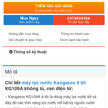
THÊM VÀO GIỎ HÀNG
Và chọn thêm sản phẩm khác
Mua Ngay
0378903366
Sản phẩm này
Tư vấn trực tiếp
Hướng dẫn mua hàng
Thông tin thanh toán
Vận chuyển & giao nhận
Chính sách bảo hành
Thông số kỹ thuật
Mô tả
Chi tiết
máy lọc nước
Kangaroo 9 lõi
KG109A không tủ, van điện từ:
– Kangaroo KG109A 9 lõi là dòng máy lọc nước tốt và
đầy đủ các tính năng lọc nước với bất kỳ nguồn nước