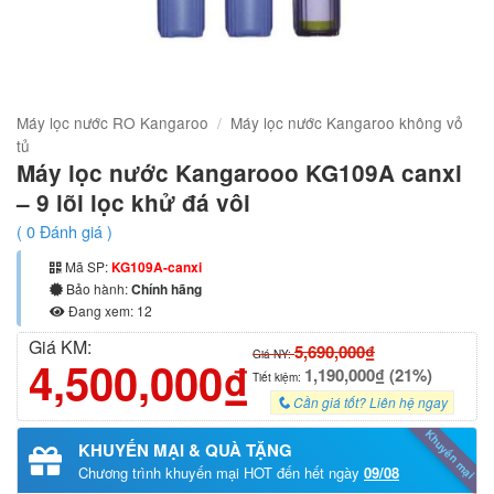
Máy lọc nước RO Kangaroo
/
Máy lọc nước Kangaroo không vỏ
tủ
Máy lọc nước Kangarooo KG109A canxi
– 9 lõi lọc khử đá vôi
(
0
Đánh giá )
Mã SP:
KG109A-canxi
Bảo hành:
Chính hãng
Đang xem: 12
Giá KM:
5,690,000₫
Giá NY:
4,500,000₫
1,190,000₫ (21%)
Tiết kiệm:
Cần giá tốt? Liên hệ ngay
Khuyến mại
KHUYẾN MẠI & QUÀ TẶNG
Chương trình khuyến mại HOT đến hết ngày
09/08