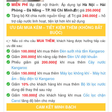
MIỄN PHÍ
lắp đặt nội thành: Áp dụng tại
Hà Nội – Hải
Phòng – Đà Nẵng – TP. Hồ Chí Minh💰
trị giá
250.000₫
Tặng bộ Kit chia nước nguồn tổng: 💰 Trị giá
240.000₫
– hỗ
trợ cấp nước linh hoạt, tiện lợi hơn khi sử dụng
ƯU ĐÃI MUA KÈM – TIẾT KIỆM THÊM (KHÔNG BẮT
BUỘC)
👉 Nếu có nhu cầu
MUA THÊM
, khách hàng được hưởng tiếp các
ưu đãi sau:
Giảm
100.000₫
khi mua thêm
Đèn sưởi nhà tắm Kangaroo
Giảm
200.000₫
khi nâng cấp thêm
Đèn UV diệt khuẩn
Phiếu giảm giá
200.000₫
khi mua thêm
Cây nước
Kangaroo
Giảm
150.000₫
khi mua thêm
Máy lọc không khí
-
Máy hút
ẩm
-
Bếp điện từ Kangaroo
Giảm
10%
cho khách hàng khi mua thêm
Bộ lõi lọc nước
dùng để thay thế sau này
Giảm
100.000₫
cho khách hàng khi mua
Cốc lọc chặn
Canxi
tăng độ bền cho máy
CAM KẾT MINH BẠCH