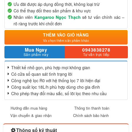
Ưu đãi được áp dụng đồng thời, không loại trừ
Có thể thay đổi theo sản phẩm & khu vực
Nhân viên
Kangaroo Ngọc Thạch
sẽ tư vấn chính xác –
rõ ràng trước khi chốt đơn
THÊM VÀO GIỎ HÀNG
Và chọn thêm sản phẩm khác
Mua Ngay
0943838278
Sản phẩm này
Tư vấn trực tiếp
Thiết kế nhỏ gọn, phù hợp mọi không gian
Có cửa sổ quan sát tình trạng lõi
Công nghệ lọc R0 với hệ thống lọc 7 lõi hiện đại
Công suất lọc 18L/h phù hợp dùng cho gia đình
Cho phép thay đổi màu sắc, số lõi lọc theo nhu cầu
Hướng dẫn mua hàng
Thông tin thanh toán
Vận chuyển & giao nhận
Chính sách bảo hành
Thông số kỹ thuật