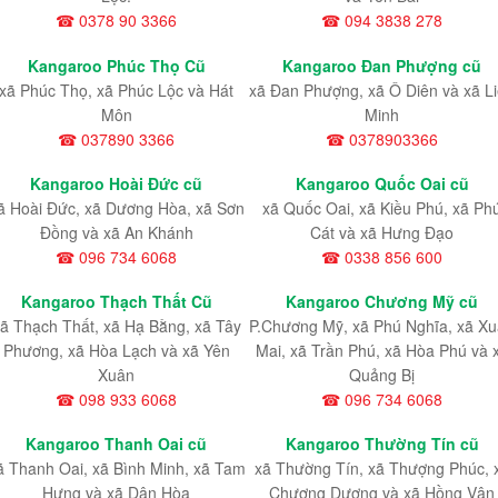
☎ 0378 90 3366
☎ 094 3838 278
Kangaroo Phúc Thọ Cũ
Kangaroo Đan Phượng cũ
xã Phúc Thọ, xã Phúc Lộc và Hát
xã Đan Phượng, xã Ô Diên và xã L
Môn
Minh
☎ 037890 3366
☎ 0378903366
Kangaroo Hoài Đức cũ
Kangaroo Quốc Oai cũ
ã Hoài Đức, xã Dương Hòa, xã Sơn
xã Quốc Oai, xã Kiều Phú, xã Ph
Đồng và xã An Khánh
Cát và xã Hưng Đạo
☎ 096 734 6068
☎ 0338 856 600
Kangaroo Thạch Thất Cũ
Kangaroo Chương Mỹ cũ
ã Thạch Thất, xã Hạ Bằng, xã Tây
P.Chương Mỹ, xã Phú Nghĩa, xã X
Phương, xã Hòa Lạch và xã Yên
Mai, xã Trần Phú, xã Hòa Phú và 
Xuân
Quảng Bị
☎ 098 933 6068
☎ 096 734 6068
Kangaroo Thanh Oai cũ
Kangaroo Thường Tín cũ
ã Thanh Oai, xã Bình Minh, xã Tam
xã Thường Tín, xã Thượng Phúc, 
Hưng và xã Dân Hòa
Chương Dương và xã Hồng Vân