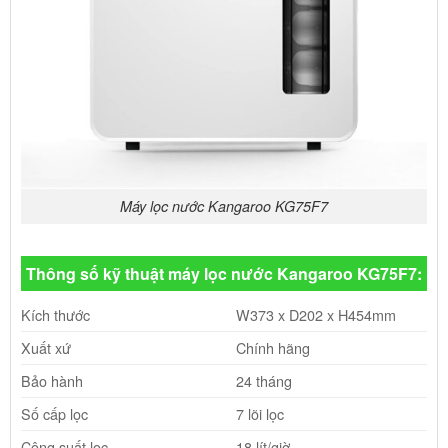
Máy lọc nước Kangaroo KG75F7
Thông số kỹ thuật máy lọc nước Kangaroo KG75F7:
Kích thước
W373 x D202 x H454mm
Xuất xứ
Chính hãng
Bảo hành
24 tháng
Số cấp lọc
7 lõi lọc
Công suất lọc
18 lít/giờ