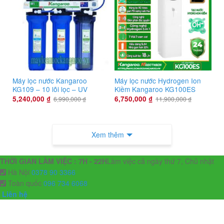
Máy lọc nước Kangaroo
Máy lọc nước Hydrogen Ion
KG109 – 10 lõi lọc – UV
Kiềm Kangaroo KG100ES
5,240,000
₫
6,750,000
₫
6,990,000
₫
11,900,000
₫
Xem thêm
THỜI GIAN LÀM VIỆC : 7H - 22H
Làm việc cả ngày thứ 7, Chủ nhật
Hà Nội
0378 90 3366
Toàn quốc
096 734 6068
Liên hệ