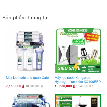
Sản phẩm tương tự
Máy lọc nước Kangaroo
Máy lọc nước cho quán Cafe
Hydrogen ion kiềm KG100EED
7,150,000
₫
10,350,000
₫
10,300,000
₫
16,450,000
₫