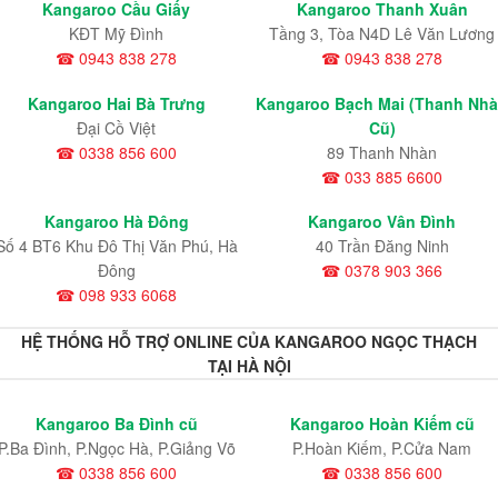
Kangaroo Cầu Giấy
Kangaroo Thanh Xuân
KĐT Mỹ Đình
Tầng 3, Tòa N4D Lê Văn Lương
☎ 0943 838 278
☎ 0943 838 278
Kangaroo Hai Bà Trưng
Kangaroo Bạch Mai (Thanh Nh
Đại Cồ Việt
Cũ)
☎ 0338 856 600
89 Thanh Nhàn
☎ 033 885 6600
Kangaroo Hà Đông
Kangaroo Vân Đình
Số 4 BT6 Khu Đô Thị Văn Phú, Hà
40 Trần Đăng Ninh
Đông
☎ 0378 903 366
☎ 098 933 6068
HỆ THỐNG HỖ TRỢ ONLINE CỦA KANGAROO NGỌC THẠCH
TẠI HÀ NỘI
Kangaroo Ba Đình cũ
Kangaroo Hoàn Kiếm cũ
P.Ba Đình, P.Ngọc Hà, P.Giảng Võ
P.Hoàn Kiếm, P.Cửa Nam
☎ 0338 856 600
☎ 0338 856 600