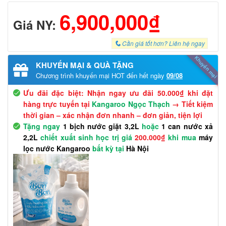
6,900,000₫
Giá NY:
Cần giá tốt hơn? Liên hệ ngay
Khuyến mại
KHUYẾN MẠI & QUÀ TẶNG
Chương trình khuyến mại HOT đến hết ngày
09/08
Ưu đãi đặc biệt: Nhận ngay ưu đãi 50.000₫ khi đặt
hàng trực tuyến tại
Kangaroo Ngọc Thạch
→ Tiết kiệm
thời gian – xác nhận đơn nhanh – đơn giản, tiện lợi
Tặng ngay
1 bịch nước giặt 3,2L
hoặc
1 can nước xả
2,2L
chiết xuất sinh học trị giá
200.000₫
khi mua
máy
lọc nước Kangaroo
bất kỳ tại
Hà Nội