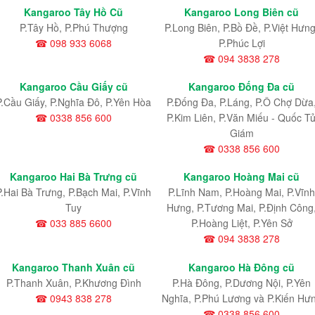
Kangaroo Tây Hồ Cũ
Kangaroo Long Biên cũ
P.Tây Hồ, P.Phú Thượng
P.Long Biên, P.Bồ Đề, P.Việt Hưng
☎ 098 933 6068
P.Phúc Lợi
☎ 094 3838 278
Kangaroo Cầu Giấy cũ
Kangaroo Đống Đa cũ
P.Cầu Giấy, P.Nghĩa Đô, P.Yên Hòa
P.Đống Đa, P.Láng, P.Ô Chợ Dừa
☎ 0338 856 600
P.Kim Liên, P.Văn Miếu - Quốc T
Giám
☎ 0338 856 600
Kangaroo Hai Bà Trưng cũ
Kangaroo Hoàng Mai cũ
P.Hai Bà Trưng, P.Bạch Mai, P.Vĩnh
P.Lĩnh Nam
, P.Hoàng Mai
, P.Vĩnh
Tuy
Hưng
, P.Tương Mai, P.Định Công
☎ 033 885 6600
P.Hoàng Liệt, P.Yên Sở
☎ 094 3838 278
Kangaroo Thanh Xuân cũ
Kangaroo Hà Đông cũ
P.Thanh Xuân, P.Khương Đình
P.Hà Đông, P.Dương Nội, P.Yên
☎ 0943 838 278
Nghĩa, P.Phú Lương và P.Kiến Hư
☎ 0338 856 600