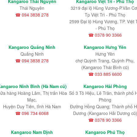
Kangaroo Thái Nguyên
Kangaroo Việt Trì - Phú Thọ
Thái Nguyên
3219 đại lộ Hùng Vương-P.Vân Cơ
☎ 094 3838 278
Tp Việt Trì - Phú Thọ
2599 Đại lộ Hùng Vương, TP. Việt T
- Phú Thọ
☎ 0378 90 3366
Kangaroo Quảng Ninh
Kangaroo Hưng Yên
Quảng Ninh
Hưng Yên
☎ 094 3838 278
chợ Quỳnh Trang, Quỳnh Phụ,
(Kangaroo Thái Bình cũ)
☎ 033 885 6600
angaroo Ninh Bình (Hà Nam cũ)
Kangaroo Hải Phòng
ửa hàng Hoàng Lâm, Thị trấn Hòa
Số 3 Tô Hiệu, Lê Trân, thành phố 
Mạc,
Phòng
Huyện Duy Tiên, tỉnh Hà Nam
Đường Hồng Quang; Thành phố H
☎ 096 734 6068
Dương (Kangaroo Hải Dương cũ
☎ 0378 90 3366
Kangaroo Nam Định
Kangaroo Phú Thọ