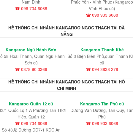
Nam Định
Phúc Yên - Vĩnh Phúc (Kangaroo
☎ 096 734 6068
Vĩnh Phúc cũ)
☎ 098 933 6068
HỆ THỐNG CHI NHÁNH KANGAROO NGỌC THẠCH TẠI ĐÀ
NẴNG
Kangaroo Ngũ Hành Sơn
Kangaroo Thanh Khê
ố 58 Hoài Thanh, Quận Ngũ Hành
Số 3 Điện Biên Phủ,quận Thanh K
Sơn cũ
cũ
☎ 0378 90 3366
☎ 094 3838 278
HỆ THỐNG CHI NHÁNH KANGAROO NGỌC THẠCH TẠI HỒ
CHÍ MINH
Kangaroo Quận 12 cũ
Kangaroo Tân Phú cũ
43/1 Quốc Lộ 1 A Phường Tân Thới
Dương Văn Dương, Tân Quý, Tâ
Hiệp, Quận 12
Phú
☎ 096 734 6068
☎ 098 933 6068
Số 43J2 Đường DD7-1 KDC An