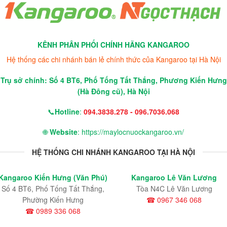
KÊNH PHÂN PHỐI CHÍNH HÃNG KANGAROO
Hệ thống các chi nhánh bán lẻ chính thức của Kangaroo tại Hà Nội
Trụ sở chính: Số 4 BT6, Phố Tống Tất Thắng, Phương Kiến Hưng
(Hà Đông cũ), Hà Nội
📞
Hotline
:
094.3838.278 - 096.7036.068
🌐
Website
: https://maylocnuockangaroo.vn/
HỆ THỐNG CHI NHÁNH KANGAROO TẠI HÀ NỘI
Kangaroo Kiến Hưng (Văn Phú)
Kangaroo Lê Văn Lương
Số 4 BT6, Phố Tống Tất Thắng,
Tòa N4C Lê Văn Lương
Phường Kiến Hưng
☎ 0967 346 068
☎ 0989 336 068