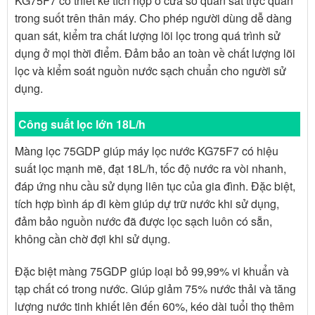
KG75F7 có thiết kế tích hợp ô cửa sổ quan sát trực quan
trong suốt trên thân máy. Cho phép người dùng dễ dàng
quan sát, kiểm tra chất lượng lõi lọc trong quá trình sử
dụng ở mọi thời điểm. Đảm bảo an toàn về chất lượng lõi
lọc và kiểm soát nguồn nước sạch chuẩn cho người sử
dụng.
Công suất lọc lớn 18L/h
Màng lọc 75GDP giúp máy lọc nước KG75F7 có hiệu
suất lọc mạnh mẽ, đạt 18L/h, tốc độ nước ra vòi nhanh,
đáp ứng nhu cầu sử dụng liên tục của gia đình. Đặc biệt,
tích hợp bình áp đi kèm giúp dự trữ nước khi sử dụng,
đảm bảo nguồn nước đã được lọc sạch luôn có sẵn,
không cần chờ đợi khi sử dụng.
Đặc biệt màng 75GDP giúp loại bỏ 99,99% vi khuẩn và
tạp chất có trong nước. Giúp giảm 75% nước thải và tăng
lượng nước tinh khiết lên đến 60%, kéo dài tuổi thọ thêm