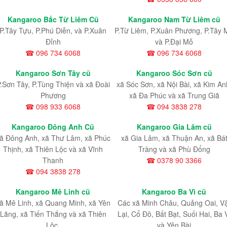
Kangaroo Bắc Từ Liêm Cũ
Kangaroo Nam Từ Liêm cũ
P.Tây Tựu
, P.Phú Diễn
, và P.Xuân
P.Từ Liêm
, P.Xuân Phương
, P.Tây 
Đỉnh
và P.Đại Mỗ
☎ 096 734 6068
☎ 096 734 6068
Kangaroo Sơn Tây cũ
Kangaroo Sóc Sơn cũ
.Sơn Tây, P.Tùng Thiện và xã Đoài
xã Sóc Sơn, xã Nội Bài, xã Kim An
Phương
xã Đa Phúc và xã Trung Giã
☎ 098 933 6068
☎ 094 3838 278
Kangaroo Đông Anh Cũ
Kangaroo Gia Lâm cũ
ã Đông Anh, xã Thư Lâm, xã Phúc
xã Gia Lâm, xã Thuận An, xã Bá
Thịnh, xã Thiên Lộc và xã Vĩnh
Tràng và xã Phù Đổng
Thanh
☎ 0378 90 3366
☎ 094 3838 278
Kangaroo Mê Linh cũ
Kangaroo Ba Vì cũ
ã Mê Linh, xã Quang Minh, xã Yên
Các xã Minh Châu, Quảng Oai, V
Lãng, xã Tiến Thắng và xã Thiên
Lại, Cổ Đô, Bất Bạt, Suối Hai, Ba 
Lộc.
và Yên Bài