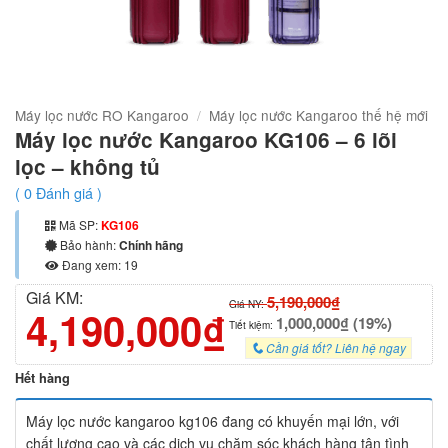
Máy lọc nước RO Kangaroo
/
Máy lọc nước Kangaroo thế hệ mới
Máy lọc nước Kangaroo KG106 – 6 lõi
lọc – không tủ
(
0
Đánh giá )
Mã SP:
KG106
Bảo hành:
Chính hãng
Đang xem: 19
Giá KM:
5,190,000₫
Giá NY:
4,190,000₫
1,000,000₫ (19%)
Tiết kiệm:
Cần giá tốt? Liên hệ ngay
Hết hàng
Máy lọc nước kangaroo kg106 đang có khuyến mại lớn, với
chất lượng cao và các dich vụ chăm sóc khách hàng tận tình