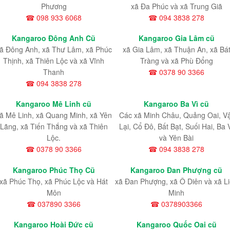
Phương
xã Đa Phúc và xã Trung Giã
☎ 098 933 6068
☎ 094 3838 278
Kangaroo Đông Anh Cũ
Kangaroo Gia Lâm cũ
ã Đông Anh, xã Thư Lâm, xã Phúc
xã Gia Lâm, xã Thuận An, xã Bá
Thịnh, xã Thiên Lộc và xã Vĩnh
Tràng và xã Phù Đổng
Thanh
☎ 0378 90 3366
☎ 094 3838 278
Kangaroo Mê Linh cũ
Kangaroo Ba Vì cũ
ã Mê Linh, xã Quang Minh, xã Yên
Các xã Minh Châu, Quảng Oai, V
Lãng, xã Tiến Thắng và xã Thiên
Lại, Cổ Đô, Bất Bạt, Suối Hai, Ba 
Lộc.
và Yên Bài
☎ 0378 90 3366
☎ 094 3838 278
Kangaroo Phúc Thọ Cũ
Kangaroo Đan Phượng cũ
xã Phúc Thọ, xã Phúc Lộc và Hát
xã Đan Phượng, xã Ô Diên và xã L
Môn
Minh
☎ 037890 3366
☎ 0378903366
Kangaroo Hoài Đức cũ
Kangaroo Quốc Oai cũ