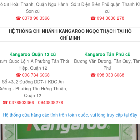
ố 58 Hoài Thanh, Quận Ngũ Hành
Số 3 Điện Biên Phủ,quận Thanh K
Sơn cũ
cũ
☎ 0378 90 3366
☎ 094 3838 278
HỆ THỐNG CHI NHÁNH KANGAROO NGỌC THẠCH TẠI HỒ
CHÍ MINH
Kangaroo Quận 12 cũ
Kangaroo Tân Phú cũ
43/1 Quốc Lộ 1 A Phường Tân Thới
Dương Văn Dương, Tân Quý, Tâ
Hiệp, Quận 12
Phú
☎ 096 734 6068
☎ 098 933 6068
Số 43J2 Đường DD7-1 KDC An
Sương - Phương Tân Hưng Thuận,
Quận 12
☎ 0378903366 - 0943838278
Hệ thống cửa hàng các tỉnh trên toàn quốc, vui lòng truy cập tại đây