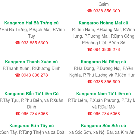
Giám
☎ 0338 856 600
Kangaroo Hai Bà Trưng cũ
Kangaroo Hoàng Mai cũ
P.Hai Bà Trưng, P.Bạch Mai, P.Vĩnh
P.Lĩnh Nam
, P.Hoàng Mai
, P.Vĩnh
Tuy
Hưng
, P.Tương Mai, P.Định Công
☎ 033 885 6600
P.Hoàng Liệt, P.Yên Sở
☎ 094 3838 278
Kangaroo Thanh Xuân cũ
Kangaroo Hà Đông cũ
P.Thanh Xuân, P.Khương Đình
P.Hà Đông, P.Dương Nội, P.Yên
☎ 0943 838 278
Nghĩa, P.Phú Lương và P.Kiến Hư
☎ 0338 856 600
Kangaroo Bắc Từ Liêm Cũ
Kangaroo Nam Từ Liêm cũ
P.Tây Tựu
, P.Phú Diễn
, và P.Xuân
P.Từ Liêm
, P.Xuân Phương
, P.Tây 
Đỉnh
và P.Đại Mỗ
☎ 096 734 6068
☎ 096 734 6068
Kangaroo Sơn Tây cũ
Kangaroo Sóc Sơn cũ
.Sơn Tây, P.Tùng Thiện và xã Đoài
xã Sóc Sơn, xã Nội Bài, xã Kim An