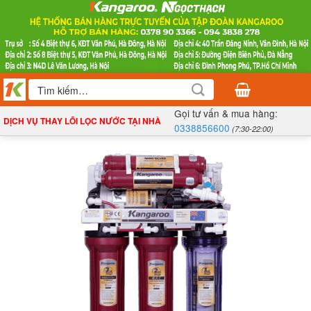
Bỏ
qua
nội
dung
Tìm
kiếm:
Gọi tư vấn & mua hàng:
DỊCH VỤ THAY LÕI LỌC NƯỚC TẠI NHÀ
0338856600
(7:30-22:00)