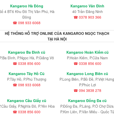
Kangaroo Hà Đông
Kangaroo Vân Đình
Số 4 BT6 Khu Đô Thị Văn Phú, Hà
40 Trần Đăng Ninh
Đông
☎ 0378 903 366
☎ 098 933 6068
HỆ THỐNG HỖ TRỢ ONLINE CỦA KANGAROO NGỌC THẠCH
TẠI HÀ NỘI
Kangaroo Ba Đình cũ
Kangaroo Hoàn Kiếm cũ
P.Ba Đình, P.Ngọc Hà, P.Giảng Võ
P.Hoàn Kiếm, P.Cửa Nam
☎ 0338 856 600
☎ 0338 856 600
Kangaroo Tây Hồ Cũ
Kangaroo Long Biên cũ
P.Tây Hồ, P.Phú Thượng
P.Long Biên, P.Bồ Đề, P.Việt Hưng
☎ 098 933 6068
P.Phúc Lợi
☎ 094 3838 278
Kangaroo Cầu Giấy cũ
Kangaroo Đống Đa cũ
P.Cầu Giấy, P.Nghĩa Đô, P.Yên Hòa
P.Đống Đa, P.Láng, P.Ô Chợ Dừa
☎ 0338 856 600
P.Kim Liên, P.Văn Miếu - Quốc T