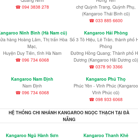
Quảng Ninh
Hưng Yên
☎ 094 3838 278
chợ Quỳnh Trang, Quỳnh Phụ,
(Kangaroo Thái Bình cũ)
☎ 033 885 6600
angaroo Ninh Bình (Hà Nam cũ)
Kangaroo Hải Phòng
ửa hàng Hoàng Lâm, Thị trấn Hòa
Số 3 Tô Hiệu, Lê Trân, thành phố 
Mạc,
Phòng
Huyện Duy Tiên, tỉnh Hà Nam
Đường Hồng Quang; Thành phố H
☎ 096 734 6068
Dương (Kangaroo Hải Dương cũ
☎ 0378 90 3366
Kangaroo Nam Định
Kangaroo Phú Thọ
Nam Định
Phúc Yên - Vĩnh Phúc (Kangaroo
☎ 096 734 6068
Vĩnh Phúc cũ)
☎ 098 933 6068
HỆ THỐNG CHI NHÁNH KANGAROO NGỌC THẠCH TẠI ĐÀ
NẴNG
Kangaroo Ngũ Hành Sơn
Kangaroo Thanh Khê