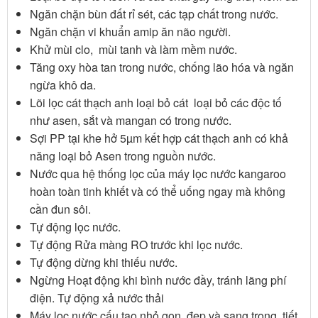
Ngăn chặn bùn đất rỉ sét, các tạp chất trong nước.
Ngăn chặn vi khuẩn amip ăn não người.
Khử mùi clo, mùi tanh và làm mềm nước.
Tăng oxy hòa tan trong nước, chống lão hóa và ngăn
ngừa khô da.
Lõi lọc cát thạch anh loại bỏ cát loại bỏ các độc tố
như asen, sắt và mangan có trong nước.
Sợi PP tại khe hở 5µm kết hợp cát thạch anh có khả
năng loại bỏ Asen trong nguồn nước.
Nước qua hệ thống lọc của máy lọc nước kangaroo
hoàn toàn tinh khiết và có thể uống ngay mà không
cần đun sôi.
Tự động lọc nước.
Tự động Rửa màng RO trước khi lọc nước.
Tự động dừng khi thiếu nước.
Ngừng Hoạt động khi bình nước đầy, tránh lãng phí
điện. Tự động xả nước thải
Máy lọc nước cấu tạo nhỏ gọn, đẹp và sang trọng, tiết