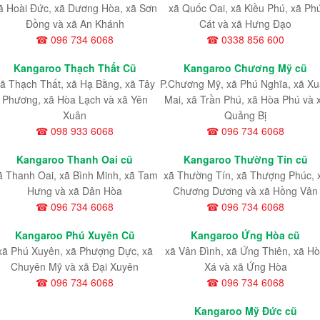
ã Hoài Đức, xã Dương Hòa, xã Sơn
xã Quốc Oai, xã Kiều Phú, xã Ph
Đồng và xã An Khánh
Cát và xã Hưng Đạo
☎ 096 734 6068
☎ 0338 856 600
Kangaroo Thạch Thất Cũ
Kangaroo Chương Mỹ cũ
ã Thạch Thất, xã Hạ Bằng, xã Tây
P.Chương Mỹ, xã Phú Nghĩa, xã X
Phương, xã Hòa Lạch và xã Yên
Mai, xã Trần Phú, xã Hòa Phú và 
Xuân
Quảng Bị
☎ 098 933 6068
☎ 096 734 6068
Kangaroo Thanh Oai cũ
Kangaroo Thường Tín cũ
ã Thanh Oai, xã Bình Minh, xã Tam
xã Thường Tín, xã Thượng Phúc, 
Hưng và xã Dân Hòa
Chương Dương và xã Hồng Vân
☎ 096 734 6068
☎ 096 734 6068
Kangaroo Phú Xuyên Cũ
Kangaroo Ứng Hòa cũ
xã Phú Xuyên, xã Phượng Dực, xã
xã Vân Đình, xã Ứng Thiên, xã H
Chuyên Mỹ và xã Đại Xuyên
Xá và xã Ứng Hòa
☎ 096 734 6068
☎ 096 734 6068
Kangaroo Mỹ Đức cũ