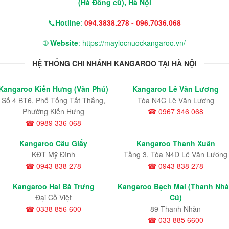
(Hà Đông cũ), Hà Nội
📞
Hotline
:
094.3838.278 - 096.7036.068
🌐
Website
: https://maylocnuockangaroo.vn/
HỆ THỐNG CHI NHÁNH KANGAROO TẠI HÀ NỘI
Kangaroo Kiến Hưng (Văn Phú)
Kangaroo Lê Văn Lương
Số 4 BT6, Phố Tống Tất Thắng,
Tòa N4C Lê Văn Lương
Phường Kiến Hưng
☎ 0967 346 068
☎ 0989 336 068
Kangaroo Cầu Giấy
Kangaroo Thanh Xuân
KĐT Mỹ Đình
Tầng 3, Tòa N4D Lê Văn Lương
☎ 0943 838 278
☎ 0943 838 278
Kangaroo Hai Bà Trưng
Kangaroo Bạch Mai (Thanh Nh
Đại Cồ Việt
Cũ)
☎ 0338 856 600
89 Thanh Nhàn
☎ 033 885 6600