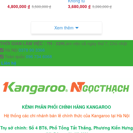
Không tủ
4,800,000
₫
3,680,000
₫
5,500,000
₫
5,390,000
₫
Xem thêm
THỜI GIAN LÀM VIỆC : 7H - 22H
Làm việc cả ngày thứ 7, Chủ nhật
Hà Nội
0378 90 3366
Toàn quốc
096 734 6068
Liên hệ
KÊNH PHÂN PHỐI CHÍNH HÃNG KANGAROO
Hệ thống các chi nhánh bán lẻ chính thức của Kangaroo tại Hà Nội
Trụ sở chính: Số 4 BT6, Phố Tống Tất Thắng, Phương Kiến Hưng