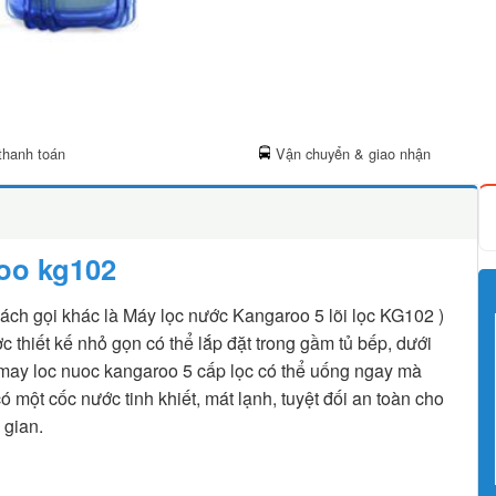
thanh toán
Vận chuyển & giao nhận
oo kg102
cách gọi khác là Máy lọc nước Kangaroo 5 lõi lọc KG102 )
thiết kế nhỏ gọn có thể lắp đặt trong gầm tủ bếp, dưới
may loc nuoc kangaroo 5 cấp lọc có thể uống ngay mà
ó một cốc nước tinh khiết, mát lạnh, tuyệt đối an toàn cho
 gian.