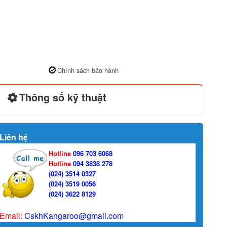
Chính sách bảo hành
Thông số kỹ thuật
Liên hệ
Hotline
096 703 6068
Hotline
094 3838 278
(024) 3514 0327
(024) 3519 0056
(024) 3622 8129
Email:
CskhKangaroo@gmail.com