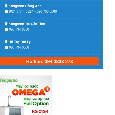
Kangaroo Đông Anh
(024)3 514 0327 – 096 703 6068
Kangaroo Tại Các Tỉnh
096 734 6068
Hỗ Trợ Đại Lý
096 734 6068
Hotline: 094 3838 278