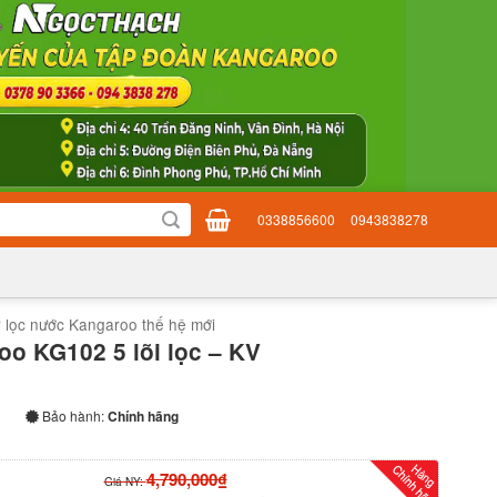
0338856600
0943838278
 lọc nước Kangaroo thế hệ mới
o KG102 5 lõi lọc – KV
Bảo hành:
Chính hãng
4,790,000₫
Giá NY: