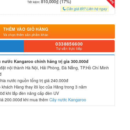
810,000₫ (17%)
Tiết kiệm:
Cần giá tốt? Liên hệ ngay
THÊM VÀO GIỎ HÀNG
Và chọn thêm sản phẩm khác
0338856600
Tư vấn trực tiếp
ọc nước Kangaroo chính hãng trị gia 300.000đ
 đặt nội thành Hà Nội, Hải Phòng, Đà Nẵng, TP.Hồ Chí Minh
đ
chia nước nguồn tổng trị giá 240.000đ
 khách Hàng thay lõi lọc của Hãng trong 3 năm
0đ khi lắp đèn nâng cấp đèn UV
giá 200.000đ khi mua thêm
Cây nước Kangaroo