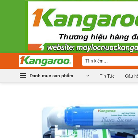
Bỏ
qua
nội
dung
Tìm
kiếm:
Danh mục sản phẩm
Tin Tức
Câu hỏ