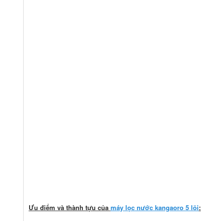
Ưu điểm và thành tựu của
máy lọc nước kangaoro 5 lõi
: