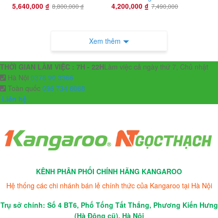
5,640,000
₫
4,200,000
₫
8,800,000
₫
7,490,000
Xem thêm
THỜI GIAN LÀM VIỆC : 7H - 22H
Làm việc cả ngày thứ 7, Chủ nhật
Hà Nội
0378 90 3366
Toàn quốc
096 734 6068
Liên hệ
KÊNH PHÂN PHỐI CHÍNH HÃNG KANGAROO
Hệ thống các chi nhánh bán lẻ chính thức của Kangaroo tại Hà Nội
Trụ sở chính: Số 4 BT6, Phố Tống Tất Thắng, Phương Kiến Hưng
(Hà Đông cũ), Hà Nội