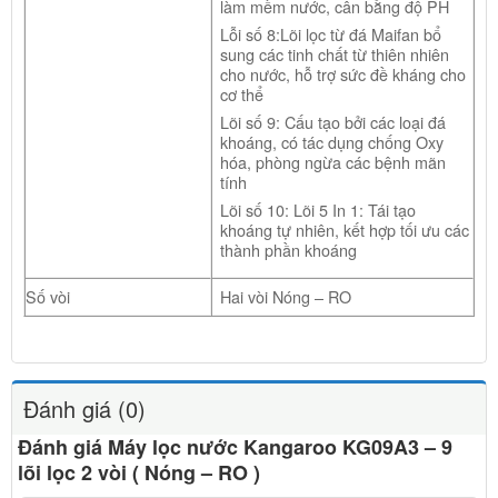
làm mềm nước, cân bằng độ PH
Lỗi số 8:Lõi lọc từ đá Maifan bổ
sung các tinh chất từ thiên nhiên
cho nước, hỗ trợ sức đề kháng cho
cơ thể
Lõi số 9: Cấu tạo bởi các loại đá
khoáng, có tác dụng chống Oxy
hóa, phòng ngừa các bệnh mãn
tính
Lõi số 10: Lõi 5 In 1: Tái tạo
khoáng tự nhiên, kết hợp tối ưu các
thành phần khoáng
Số vòi
Hai vòi Nóng – RO
Đánh giá (0)
Đánh giá Máy lọc nước Kangaroo KG09A3 – 9
lõi lọc 2 vòi ( Nóng – RO )