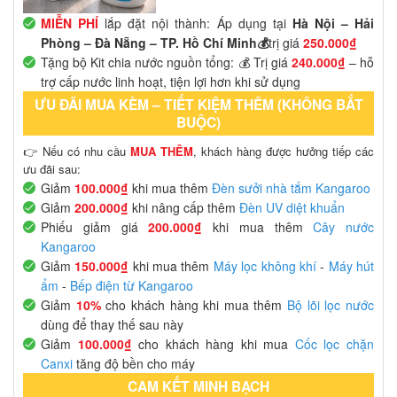
MIỄN PHÍ
lắp đặt nội thành: Áp dụng tại
Hà Nội – Hải
Phòng – Đà Nẵng – TP. Hồ Chí Minh💰
trị giá
250.000₫
Tặng bộ Kit chia nước nguồn tổng: 💰 Trị giá
240.000₫
– hỗ
trợ cấp nước linh hoạt, tiện lợi hơn khi sử dụng
ƯU ĐÃI MUA KÈM – TIẾT KIỆM THÊM (KHÔNG BẮT
BUỘC)
👉 Nếu có nhu cầu
MUA THÊM
, khách hàng được hưởng tiếp các
ưu đãi sau:
Giảm
100.000₫
khi mua thêm
Đèn sưởi nhà tắm Kangaroo
Giảm
200.000₫
khi nâng cấp thêm
Đèn UV diệt khuẩn
Phiếu giảm giá
200.000₫
khi mua thêm
Cây nước
Kangaroo
Giảm
150.000₫
khi mua thêm
Máy lọc không khí
-
Máy hút
ẩm
-
Bếp điện từ Kangaroo
Giảm
10%
cho khách hàng khi mua thêm
Bộ lõi lọc nước
dùng để thay thế sau này
Giảm
100.000₫
cho khách hàng khi mua
Cốc lọc chặn
Canxi
tăng độ bền cho máy
CAM KẾT MINH BẠCH