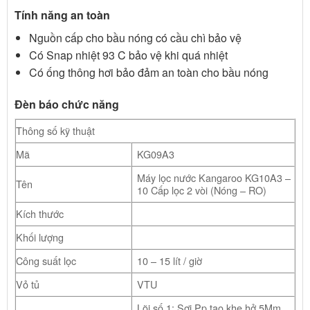
Tính năng an toàn
Nguồn cấp cho bầu nóng có cầu chì bảo vệ
Có Snap nhiệt 93 C bảo vệ khi quá nhiệt
Có ống thông hơi bảo đảm an toàn cho bầu nóng
Đèn báo chức năng
Thông số kỹ thuật
Mã
KG09A3
Máy lọc nước Kangaroo KG10A3 –
Tên
10 Cấp lọc 2 vòi (Nóng – RO)
Kích thước
Khối lượng
Công suất lọc
10 – 15 lít / giờ
Vỏ tủ
VTU
Lõi số 1: Sợi Pp tạo khe hở 5Mm.