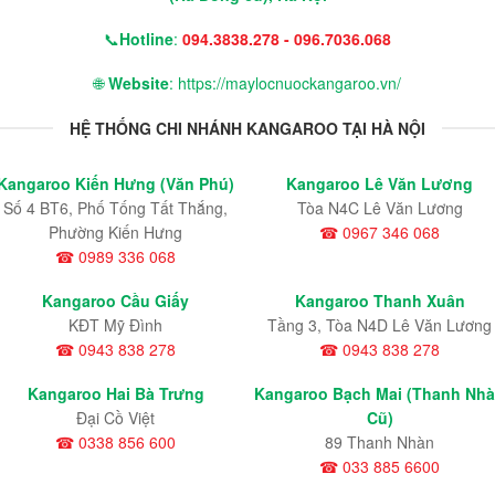
📞
Hotline
:
094.3838.278 - 096.7036.068
🌐
Website
: https://maylocnuockangaroo.vn/
HỆ THỐNG CHI NHÁNH KANGAROO TẠI HÀ NỘI
Kangaroo Kiến Hưng (Văn Phú)
Kangaroo Lê Văn Lương
Số 4 BT6, Phố Tống Tất Thắng,
Tòa N4C Lê Văn Lương
Phường Kiến Hưng
☎ 0967 346 068
☎ 0989 336 068
Kangaroo Cầu Giấy
Kangaroo Thanh Xuân
KĐT Mỹ Đình
Tầng 3, Tòa N4D Lê Văn Lương
☎ 0943 838 278
☎ 0943 838 278
Kangaroo Hai Bà Trưng
Kangaroo Bạch Mai (Thanh Nh
Đại Cồ Việt
Cũ)
☎ 0338 856 600
89 Thanh Nhàn
☎ 033 885 6600