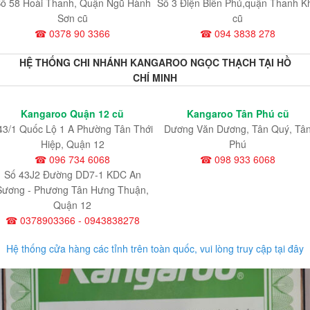
ố 58 Hoài Thanh, Quận Ngũ Hành
Số 3 Điện Biên Phủ,quận Thanh K
Sơn cũ
cũ
☎ 0378 90 3366
☎ 094 3838 278
HỆ THỐNG CHI NHÁNH KANGAROO NGỌC THẠCH TẠI HỒ
CHÍ MINH
Kangaroo Quận 12 cũ
Kangaroo Tân Phú cũ
43/1 Quốc Lộ 1 A Phường Tân Thới
Dương Văn Dương, Tân Quý, Tâ
Hiệp, Quận 12
Phú
☎ 096 734 6068
☎ 098 933 6068
Số 43J2 Đường DD7-1 KDC An
Sương - Phương Tân Hưng Thuận,
Quận 12
☎ 0378903366 - 0943838278
Hệ thống cửa hàng các tỉnh trên toàn quốc, vui lòng truy cập tại đây