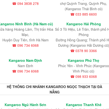
☎ 094 3838 278
chợ Quỳnh Trang, Quỳnh Phụ,
(Kangaroo Thái Bình cũ)
☎ 033 885 6600
angaroo Ninh Bình (Hà Nam cũ)
Kangaroo Hải Phòng
ửa hàng Hoàng Lâm, Thị trấn Hòa
Số 3 Tô Hiệu, Lê Trân, thành phố 
Mạc,
Phòng
Huyện Duy Tiên, tỉnh Hà Nam
Đường Hồng Quang; Thành phố H
☎ 096 734 6068
Dương (Kangaroo Hải Dương cũ
☎ 0378 90 3366
Kangaroo Nam Định
Kangaroo Phú Thọ
Nam Định
Phúc Yên - Vĩnh Phúc (Kangaroo
☎ 096 734 6068
Vĩnh Phúc cũ)
☎ 098 933 6068
HỆ THỐNG CHI NHÁNH KANGAROO NGỌC THẠCH TẠI ĐÀ
NẴNG
Kangaroo Ngũ Hành Sơn
Kangaroo Thanh Khê