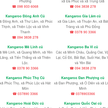
Phương
xã Đa Phúc và xã Trung Giã
☎ 098 933 6068
☎ 094 3838 278
Kangaroo Đông Anh Cũ
Kangaroo Gia Lâm cũ
ã Đông Anh, xã Thư Lâm, xã Phúc
xã Gia Lâm, xã Thuận An, xã Bá
Thịnh, xã Thiên Lộc và xã Vĩnh
Tràng và xã Phù Đổng
Thanh
☎ 0378 90 3366
☎ 094 3838 278
Kangaroo Mê Linh cũ
Kangaroo Ba Vì cũ
ã Mê Linh, xã Quang Minh, xã Yên
Các xã Minh Châu, Quảng Oai, V
Lãng, xã Tiến Thắng và xã Thiên
Lại, Cổ Đô, Bất Bạt, Suối Hai, Ba 
Lộc.
và Yên Bài
☎ 0378 90 3366
☎ 094 3838 278
Kangaroo Phúc Thọ Cũ
Kangaroo Đan Phượng cũ
xã Phúc Thọ, xã Phúc Lộc và Hát
xã Đan Phượng, xã Ô Diên và xã L
Môn
Minh
☎ 037890 3366
☎ 0378903366
Kangaroo Hoài Đức cũ
Kangaroo Quốc Oai cũ