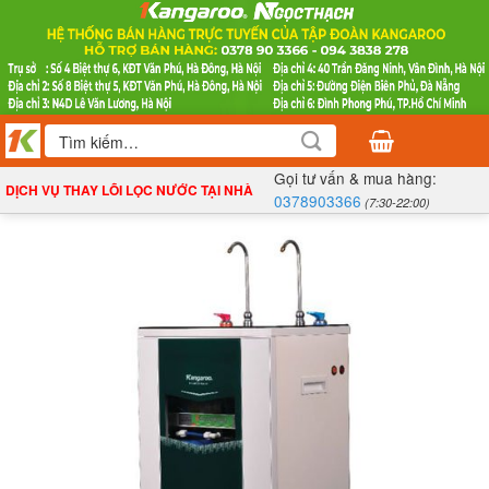
Bỏ
qua
nội
dung
Tìm
kiếm:
Gọi tư vấn & mua hàng:
DỊCH VỤ THAY LÕI LỌC NƯỚC TẠI NHÀ
0378903366
(7:30-22:00)