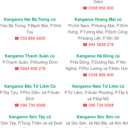
Giám
☎ 0338 856 600
Kangaroo Hai Bà Trưng cũ
Kangaroo Hoàng Mai cũ
P.Hai Bà Trưng, P.Bạch Mai, P.Vĩnh
P.Lĩnh Nam
, P.Hoàng Mai
, P.Vĩnh
Tuy
Hưng
, P.Tương Mai, P.Định Công
☎ 033 885 6600
P.Hoàng Liệt, P.Yên Sở
☎ 094 3838 278
Kangaroo Thanh Xuân cũ
Kangaroo Hà Đông cũ
P.Thanh Xuân, P.Khương Đình
P.Hà Đông, P.Dương Nội, P.Yên
☎ 0943 838 278
Nghĩa, P.Phú Lương và P.Kiến Hư
☎ 0338 856 600
Kangaroo Bắc Từ Liêm Cũ
Kangaroo Nam Từ Liêm cũ
P.Tây Tựu
, P.Phú Diễn
, và P.Xuân
P.Từ Liêm
, P.Xuân Phương
, P.Tây 
Đỉnh
và P.Đại Mỗ
☎ 096 734 6068
☎ 096 734 6068
Kangaroo Sơn Tây cũ
Kangaroo Sóc Sơn cũ
.Sơn Tây, P.Tùng Thiện và xã Đoài
xã Sóc Sơn, xã Nội Bài, xã Kim An