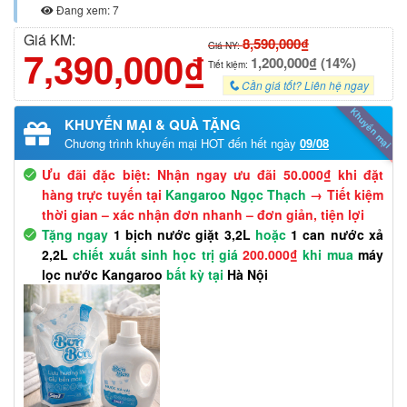
Đang xem: 7
Giá KM:
8,590,000₫
Giá NY:
7,390,000₫
1,200,000₫ (14%)
Tiết kiệm:
Cần giá tốt? Liên hệ ngay
Khuyến mại
KHUYẾN MẠI & QUÀ TẶNG
Chương trình khuyến mại HOT đến hết ngày
09/08
Ưu đãi đặc biệt: Nhận ngay ưu đãi 50.000₫ khi đặt
hàng trực tuyến tại
Kangaroo Ngọc Thạch
→ Tiết kiệm
thời gian – xác nhận đơn nhanh – đơn giản, tiện lợi
Tặng ngay
1 bịch nước giặt 3,2L
hoặc
1 can nước xả
2,2L
chiết xuất sinh học trị giá
200.000₫
khi mua
máy
lọc nước Kangaroo
bất kỳ tại
Hà Nội