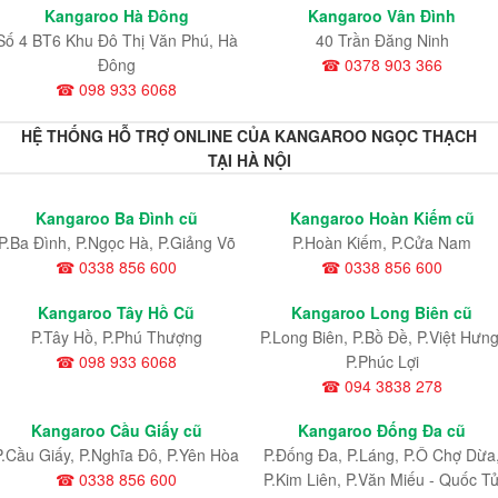
Kangaroo Hà Đông
Kangaroo Vân Đình
Số 4 BT6 Khu Đô Thị Văn Phú, Hà
40 Trần Đăng Ninh
Đông
☎ 0378 903 366
☎ 098 933 6068
HỆ THỐNG HỖ TRỢ ONLINE CỦA KANGAROO NGỌC THẠCH
TẠI HÀ NỘI
Kangaroo Ba Đình cũ
Kangaroo Hoàn Kiếm cũ
P.Ba Đình, P.Ngọc Hà, P.Giảng Võ
P.Hoàn Kiếm, P.Cửa Nam
☎ 0338 856 600
☎ 0338 856 600
Kangaroo Tây Hồ Cũ
Kangaroo Long Biên cũ
P.Tây Hồ, P.Phú Thượng
P.Long Biên, P.Bồ Đề, P.Việt Hưng
☎ 098 933 6068
P.Phúc Lợi
☎ 094 3838 278
Kangaroo Cầu Giấy cũ
Kangaroo Đống Đa cũ
P.Cầu Giấy, P.Nghĩa Đô, P.Yên Hòa
P.Đống Đa, P.Láng, P.Ô Chợ Dừa
☎ 0338 856 600
P.Kim Liên, P.Văn Miếu - Quốc T