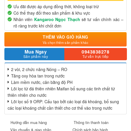
Ưu đãi được áp dụng đồng thời, không loại trừ
Có thể thay đổi theo sản phẩm & khu vực
Nhân viên
Kangaroo Ngọc Thạch
sẽ tư vấn chính xác –
rõ ràng trước khi chốt đơn
THÊM VÀO GIỎ HÀNG
Và chọn thêm sản phẩm khác
Mua Ngay
0943838278
Sản phẩm này
Tư vấn trực tiếp
2 vòi, 2 chức năng Nóng – RO
Tăng oxy hòa tan trong nước
Làm mềm nước, cân bằng độ PH
Lõi lọc từ đá thiên nhiên Maifan bổ sung các tinh chất từ
thiên nhiên cho nước
Lõi lọc số 9 ORP: Cấu tạo bởi các loại đá khoáng, bổ sung
các loại khoáng chất cần thiết cho cơ thể vào trong nước
Hướng dẫn mua hàng
Thông tin thanh toán
Vận chuyển & giao nhận
Chính sách bảo hành