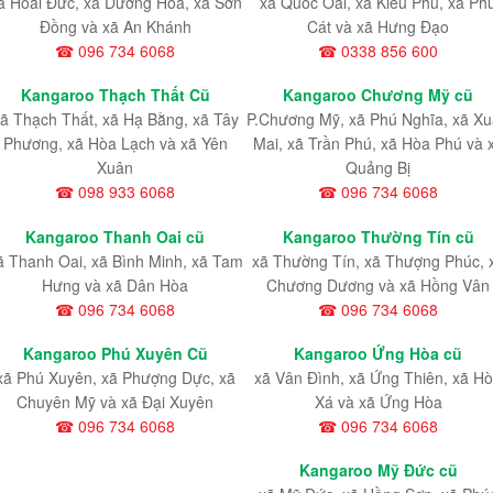
ã Hoài Đức, xã Dương Hòa, xã Sơn
xã Quốc Oai, xã Kiều Phú, xã Ph
Đồng và xã An Khánh
Cát và xã Hưng Đạo
☎ 096 734 6068
☎ 0338 856 600
Kangaroo Thạch Thất Cũ
Kangaroo Chương Mỹ cũ
ã Thạch Thất, xã Hạ Bằng, xã Tây
P.Chương Mỹ, xã Phú Nghĩa, xã X
Phương, xã Hòa Lạch và xã Yên
Mai, xã Trần Phú, xã Hòa Phú và 
Xuân
Quảng Bị
☎ 098 933 6068
☎ 096 734 6068
Kangaroo Thanh Oai cũ
Kangaroo Thường Tín cũ
ã Thanh Oai, xã Bình Minh, xã Tam
xã Thường Tín, xã Thượng Phúc, 
Hưng và xã Dân Hòa
Chương Dương và xã Hồng Vân
☎ 096 734 6068
☎ 096 734 6068
Kangaroo Phú Xuyên Cũ
Kangaroo Ứng Hòa cũ
xã Phú Xuyên, xã Phượng Dực, xã
xã Vân Đình, xã Ứng Thiên, xã H
Chuyên Mỹ và xã Đại Xuyên
Xá và xã Ứng Hòa
☎ 096 734 6068
☎ 096 734 6068
Kangaroo Mỹ Đức cũ