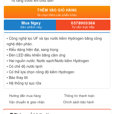
rõ ràng trước khi chốt đơn
THÊM VÀO GIỎ HÀNG
Và chọn thêm sản phẩm khác
Mua Ngay
0378903366
Sản phẩm này
Tư vấn trực tiếp
• Công nghệ lọc UF và tạo nước kiềm Hydrogen bằng công
nghệ điện phân.
• Kiểu dáng hiện đại, sang trọng
• Đèn LED điều khiển bằng cảm ứng
• Hai nguồn nước: Nước sạch/Nước kiềm Hydrogen
• Có chế độ nước lạnh
• Có thể lựa chọn nồng độ kiềm Hydrogen
• Báo thay lõi
• Hệ thống tự sục rửa
Hướng dẫn mua hàng
Thông tin thanh toán
Vận chuyển & giao nhận
Chính sách bảo hành