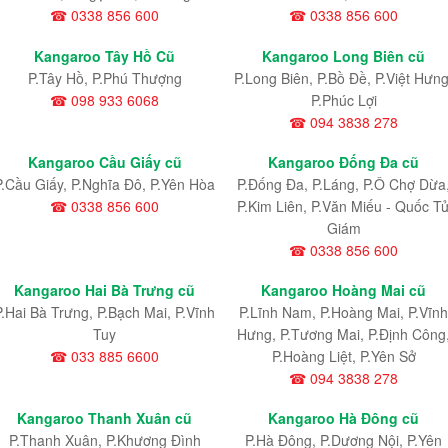
☎ 0338 856 600
☎ 0338 856 600
Kangaroo Tây Hồ Cũ
Kangaroo Long Biên cũ
P.Tây Hồ, P.Phú Thượng
P.Long Biên, P.Bồ Đề, P.Việt Hưng
☎ 098 933 6068
P.Phúc Lợi
☎ 094 3838 278
Kangaroo Cầu Giấy cũ
Kangaroo Đống Đa cũ
P.Cầu Giấy, P.Nghĩa Đô, P.Yên Hòa
P.Đống Đa, P.Láng, P.Ô Chợ Dừa
☎ 0338 856 600
P.Kim Liên, P.Văn Miếu - Quốc T
Giám
☎ 0338 856 600
Kangaroo Hai Bà Trưng cũ
Kangaroo Hoàng Mai cũ
P.Hai Bà Trưng, P.Bạch Mai, P.Vĩnh
P.Lĩnh Nam
, P.Hoàng Mai
, P.Vĩnh
Tuy
Hưng
, P.Tương Mai, P.Định Công
☎ 033 885 6600
P.Hoàng Liệt, P.Yên Sở
☎ 094 3838 278
Kangaroo Thanh Xuân cũ
Kangaroo Hà Đông cũ
P.Thanh Xuân, P.Khương Đình
P.Hà Đông, P.Dương Nội, P.Yên