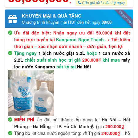
Cần giá tốt? Liên hệ ngay
Khuyến mại
KHUYẾN MẠI & QUÀ TẶNG
Chương trình khuyến mại HOT đến hết ngày
09/08
Ưu đãi đặc biệt: Nhận ngay ưu đãi 50.000₫ khi đặt
hàng trực tuyến tại
Kangaroo Ngọc Thạch
→ Tiết kiệm
thời gian – xác nhận đơn nhanh – đơn giản, tiện lợi
Tặng ngay
1 bịch nước giặt 3,2L
hoặc
1 can nước xả
2,2L
chiết xuất sinh học trị giá
200.000₫
khi mua
máy
lọc nước Kangaroo
bất kỳ tại
Hà Nội
MIỄN PHÍ
lắp đặt nội thành: Áp dụng tại
Hà Nội – Hải
Phòng – Đà Nẵng – TP. Hồ Chí Minh💰
trị giá
250.000₫
Tặng bộ Kit chia nước nguồn tổng: 💰 Trị giá
240.000₫
– hỗ