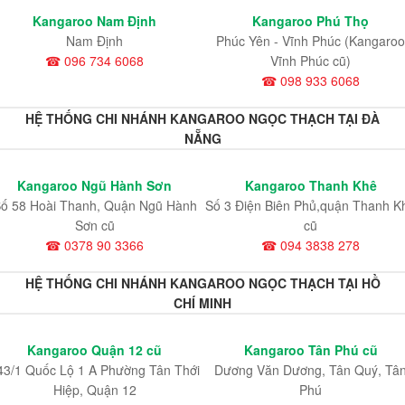
Kangaroo Nam Định
Kangaroo Phú Thọ
Nam Định
Phúc Yên - Vĩnh Phúc (Kangaroo
☎ 096 734 6068
Vĩnh Phúc cũ)
☎ 098 933 6068
HỆ THỐNG CHI NHÁNH KANGAROO NGỌC THẠCH TẠI ĐÀ
NẴNG
Kangaroo Ngũ Hành Sơn
Kangaroo Thanh Khê
ố 58 Hoài Thanh, Quận Ngũ Hành
Số 3 Điện Biên Phủ,quận Thanh K
Sơn cũ
cũ
☎ 0378 90 3366
☎ 094 3838 278
HỆ THỐNG CHI NHÁNH KANGAROO NGỌC THẠCH TẠI HỒ
CHÍ MINH
Kangaroo Quận 12 cũ
Kangaroo Tân Phú cũ
43/1 Quốc Lộ 1 A Phường Tân Thới
Dương Văn Dương, Tân Quý, Tâ
Hiệp, Quận 12
Phú