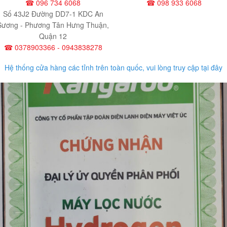
☎ 096 734 6068
☎ 098 933 6068
Số 43J2 Đường DD7-1 KDC An
Sương - Phương Tân Hưng Thuận,
Quận 12
☎ 0378903366 - 0943838278
Hệ thống cửa hàng các tỉnh trên toàn quốc, vui lòng truy cập tại đây