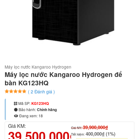
Máy lọc nước Kangaroo Hydrogen
Máy lọc nước Kangaroo Hydrogen để
bàn KG123HQ
(
2
Đánh giá )
5
2
trên 5
dựa trên
Mã SP:
KG123HQ
đánh giá
Bảo hành:
Chính hãng
Đang xem: 18
Giá KM:
39,900,000₫
Giá NY:
39,500,000₫
400,000₫ (1%)
Tiết kiệm: