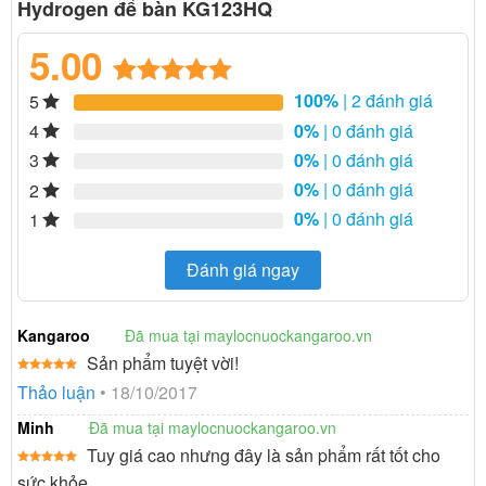
Hydrogen để bàn KG123HQ
5.00
100%
| 2 đánh giá
5
5.00
2
trên 5
dựa trên
0%
| 0 đánh giá
4
đánh giá
0%
| 0 đánh giá
3
0%
| 0 đánh giá
2
0%
| 0 đánh giá
1
Đánh giá ngay
Kangaroo
Đã mua tại maylocnuockangaroo.vn
Sản phẩm tuyệt vời!
Được xếp
Thảo luận
•
18/10/2017
hạng
5
5
sao
Minh
Đã mua tại maylocnuockangaroo.vn
Tuy giá cao nhưng đây là sản phẩm rất tốt cho
Được xếp
sức khỏe