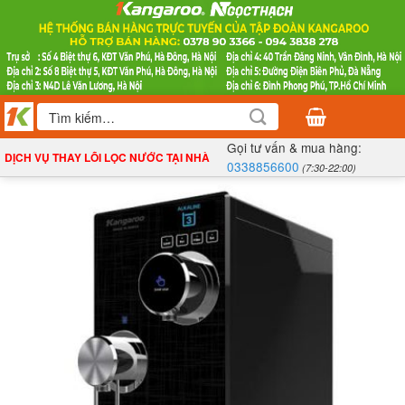
Bỏ
qua
nội
dung
Tìm
kiếm:
Gọi tư vấn & mua hàng:
DỊCH VỤ THAY LÕI LỌC NƯỚC TẠI NHÀ
0338856600
(7:30-22:00)