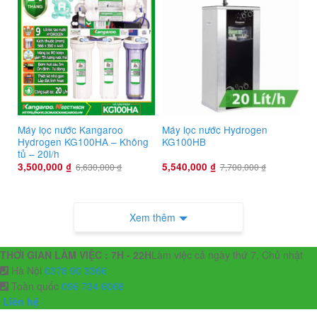
Máy lọc nước Kangaroo
Máy lọc nước Hydrogen
Hydrogen KG100HA – Không
KG100HB
tủ – 20l/h
3,500,000
₫
5,540,000
₫
6,630,000
₫
7,700,000
₫
Xem thêm
THỜI GIAN LÀM VIỆC : 7H - 22H
Làm việc cả ngày thứ 7, Chủ nhật
Hà Nội
0378 90 3366
Toàn quốc
096 734 6068
Liên hệ