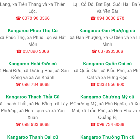
Lãng, xã Tiến Thắng và xã Thiên
Lại, Cổ Đô, Bất Bạt, Suối Hai, Ba 
Lộc.
và Yên Bài
☎ 0378 90 3366
☎ 094 3838 278
Kangaroo Phúc Thọ Cũ
Kangaroo Đan Phượng cũ
xã Phúc Thọ, xã Phúc Lộc và Hát
xã Đan Phượng, xã Ô Diên và xã L
Môn
Minh
☎ 037890 3366
☎ 0378903366
Kangaroo Hoài Đức cũ
Kangaroo Quốc Oai cũ
ã Hoài Đức, xã Dương Hòa, xã Sơn
xã Quốc Oai, xã Kiều Phú, xã Ph
Đồng và xã An Khánh
Cát và xã Hưng Đạo
☎ 096 734 6068
☎ 0338 856 600
Kangaroo Thạch Thất Cũ
Kangaroo Chương Mỹ cũ
ã Thạch Thất, xã Hạ Bằng, xã Tây
P.Chương Mỹ, xã Phú Nghĩa, xã X
Phương, xã Hòa Lạch và xã Yên
Mai, xã Trần Phú, xã Hòa Phú và 
Xuân
Quảng Bị
☎ 098 933 6068
☎ 096 734 6068
Kangaroo Thanh Oai cũ
Kangaroo Thường Tín cũ