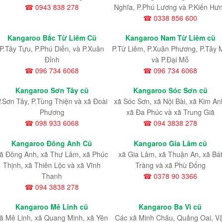
☎ 0943 838 278
Nghĩa, P.Phú Lương và P.Kiến Hư
☎ 0338 856 600
Kangaroo Bắc Từ Liêm Cũ
Kangaroo Nam Từ Liêm cũ
P.Tây Tựu
, P.Phú Diễn
, và P.Xuân
P.Từ Liêm
, P.Xuân Phương
, P.Tây 
Đỉnh
và P.Đại Mỗ
☎ 096 734 6068
☎ 096 734 6068
Kangaroo Sơn Tây cũ
Kangaroo Sóc Sơn cũ
.Sơn Tây, P.Tùng Thiện và xã Đoài
xã Sóc Sơn, xã Nội Bài, xã Kim An
Phương
xã Đa Phúc và xã Trung Giã
☎ 098 933 6068
☎ 094 3838 278
Kangaroo Đông Anh Cũ
Kangaroo Gia Lâm cũ
ã Đông Anh, xã Thư Lâm, xã Phúc
xã Gia Lâm, xã Thuận An, xã Bá
Thịnh, xã Thiên Lộc và xã Vĩnh
Tràng và xã Phù Đổng
Thanh
☎ 0378 90 3366
☎ 094 3838 278
Kangaroo Mê Linh cũ
Kangaroo Ba Vì cũ
ã Mê Linh, xã Quang Minh, xã Yên
Các xã Minh Châu, Quảng Oai, V