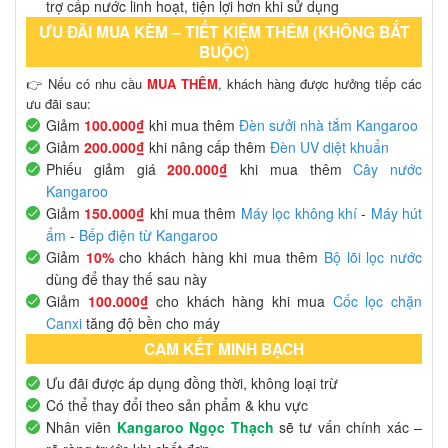
trợ cấp nước linh hoạt, tiện lợi hơn khi sử dụng
ƯU ĐÃI MUA KÈM – TIẾT KIỆM THÊM (KHÔNG BẮT
BUỘC)
👉 Nếu có nhu cầu
MUA THÊM
, khách hàng được hưởng tiếp các
ưu đãi sau:
Giảm
100.000₫
khi mua thêm
Đèn sưởi nhà tắm Kangaroo
Giảm
200.000₫
khi nâng cấp thêm
Đèn UV diệt khuẩn
Phiếu giảm giá
200.000₫
khi mua thêm
Cây nước
Kangaroo
Giảm
150.000₫
khi mua thêm
Máy lọc không khí
-
Máy hút
ẩm
-
Bếp điện từ Kangaroo
Giảm
10%
cho khách hàng khi mua thêm
Bộ lõi lọc nước
dùng để thay thế sau này
Giảm
100.000₫
cho khách hàng khi mua
Cốc lọc chặn
Canxi
tăng độ bền cho máy
CAM KẾT MINH BẠCH
Ưu đãi được áp dụng đồng thời, không loại trừ
Có thể thay đổi theo sản phẩm & khu vực
Nhân viên
Kangaroo Ngọc Thạch
sẽ tư vấn chính xác –