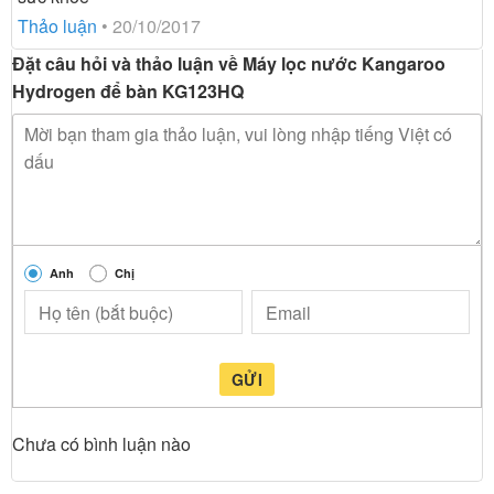
hạng
5
5
sao
Thảo luận
•
20/10/2017
Đặt câu hỏi và thảo luận về Máy lọc nước Kangaroo
Hydrogen để bàn KG123HQ
Anh
Chị
GỬI
Chưa có bình luận nào