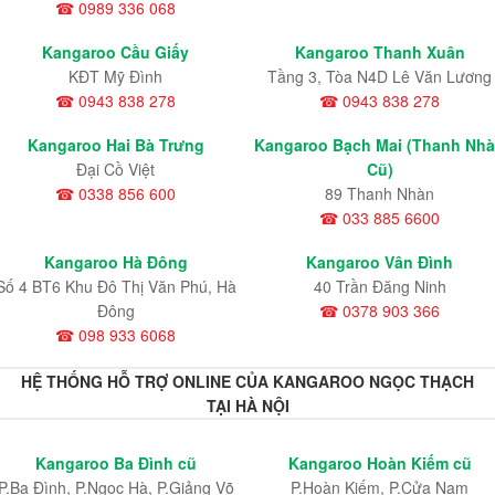
☎ 0989 336 068
Kangaroo Cầu Giấy
Kangaroo Thanh Xuân
KĐT Mỹ Đình
Tầng 3, Tòa N4D Lê Văn Lương
☎ 0943 838 278
☎ 0943 838 278
Kangaroo Hai Bà Trưng
Kangaroo Bạch Mai (Thanh Nh
Đại Cồ Việt
Cũ)
☎ 0338 856 600
89 Thanh Nhàn
☎ 033 885 6600
Kangaroo Hà Đông
Kangaroo Vân Đình
Số 4 BT6 Khu Đô Thị Văn Phú, Hà
40 Trần Đăng Ninh
Đông
☎ 0378 903 366
☎ 098 933 6068
HỆ THỐNG HỖ TRỢ ONLINE CỦA KANGAROO NGỌC THẠCH
TẠI HÀ NỘI
Kangaroo Ba Đình cũ
Kangaroo Hoàn Kiếm cũ
P.Ba Đình, P.Ngọc Hà, P.Giảng Võ
P.Hoàn Kiếm, P.Cửa Nam