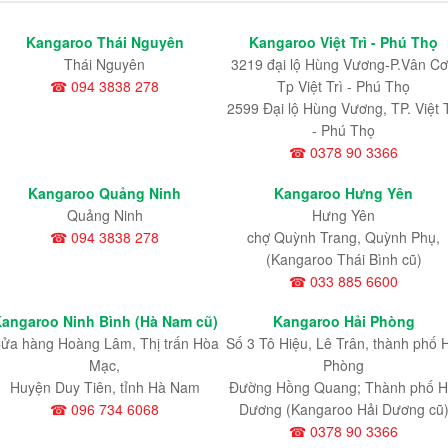
Kangaroo Thái Nguyên
Kangaroo Việt Trì - Phú Thọ
Thái Nguyên
3219 đại lộ Hùng Vương-P.Vân Cơ
☎ 094 3838 278
Tp Việt Trì - Phú Thọ
2599 Đại lộ Hùng Vương, TP. Việt T
- Phú Thọ
☎ 0378 90 3366
Kangaroo Quảng Ninh
Kangaroo Hưng Yên
Quảng Ninh
Hưng Yên
☎ 094 3838 278
chợ Quỳnh Trang, Quỳnh Phụ,
(Kangaroo Thái Bình cũ)
☎ 033 885 6600
angaroo Ninh Bình (Hà Nam cũ)
Kangaroo Hải Phòng
ửa hàng Hoàng Lâm, Thị trấn Hòa
Số 3 Tô Hiệu, Lê Trân, thành phố 
Mạc,
Phòng
Huyện Duy Tiên, tỉnh Hà Nam
Đường Hồng Quang; Thành phố H
☎ 096 734 6068
Dương (Kangaroo Hải Dương cũ
☎ 0378 90 3366