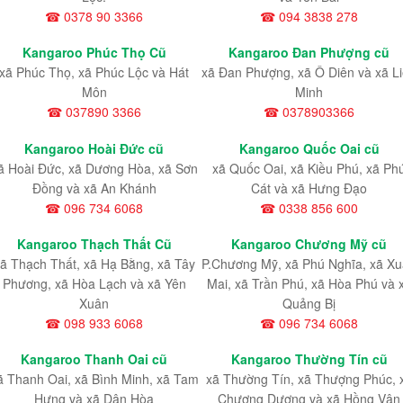
☎ 0378 90 3366
☎ 094 3838 278
Kangaroo Phúc Thọ Cũ
Kangaroo Đan Phượng cũ
xã Phúc Thọ, xã Phúc Lộc và Hát
xã Đan Phượng, xã Ô Diên và xã L
Môn
Minh
☎ 037890 3366
☎ 0378903366
Kangaroo Hoài Đức cũ
Kangaroo Quốc Oai cũ
ã Hoài Đức, xã Dương Hòa, xã Sơn
xã Quốc Oai, xã Kiều Phú, xã Ph
Đồng và xã An Khánh
Cát và xã Hưng Đạo
☎ 096 734 6068
☎ 0338 856 600
Kangaroo Thạch Thất Cũ
Kangaroo Chương Mỹ cũ
ã Thạch Thất, xã Hạ Bằng, xã Tây
P.Chương Mỹ, xã Phú Nghĩa, xã X
Phương, xã Hòa Lạch và xã Yên
Mai, xã Trần Phú, xã Hòa Phú và 
Xuân
Quảng Bị
☎ 098 933 6068
☎ 096 734 6068
Kangaroo Thanh Oai cũ
Kangaroo Thường Tín cũ
ã Thanh Oai, xã Bình Minh, xã Tam
xã Thường Tín, xã Thượng Phúc, 
Hưng và xã Dân Hòa
Chương Dương và xã Hồng Vân