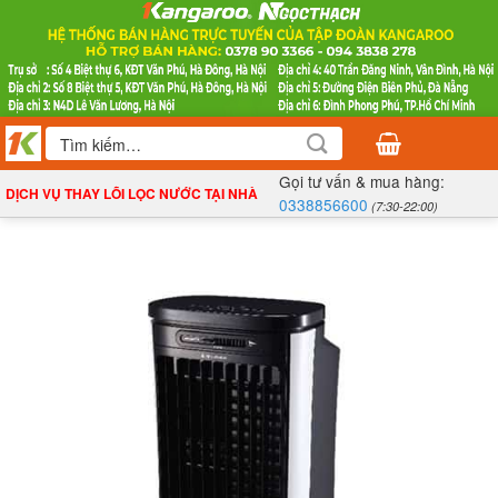
Bỏ
qua
nội
dung
Tìm
kiếm:
Gọi tư vấn & mua hàng:
DỊCH VỤ THAY LÕI LỌC NƯỚC TẠI NHÀ
0338856600
(7:30-22:00)