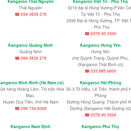
Kangaroo Thái Nguyên
Kangaroo Việt Trì - Phú Thọ
Thái Nguyên
3219 đại lộ Hùng Vương-P.Vân Cơ
☎ 094 3838 278
Tp Việt Trì - Phú Thọ
2599 Đại lộ Hùng Vương, TP. Việt T
- Phú Thọ
☎ 0378 90 3366
Kangaroo Quảng Ninh
Kangaroo Hưng Yên
Quảng Ninh
Hưng Yên
☎ 094 3838 278
chợ Quỳnh Trang, Quỳnh Phụ,
(Kangaroo Thái Bình cũ)
☎ 033 885 6600
angaroo Ninh Bình (Hà Nam cũ)
Kangaroo Hải Phòng
ửa hàng Hoàng Lâm, Thị trấn Hòa
Số 3 Tô Hiệu, Lê Trân, thành phố 
Mạc,
Phòng
Huyện Duy Tiên, tỉnh Hà Nam
Đường Hồng Quang; Thành phố H
☎ 096 734 6068
Dương (Kangaroo Hải Dương cũ
☎ 0378 90 3366
Kangaroo Nam Định
Kangaroo Phú Thọ