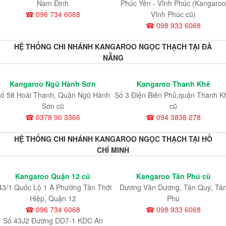
Nam Định
Phúc Yên - Vĩnh Phúc (Kangaroo
☎ 096 734 6068
Vĩnh Phúc cũ)
☎ 098 933 6068
HỆ THỐNG CHI NHÁNH KANGAROO NGỌC THẠCH TẠI ĐÀ
NẴNG
Kangaroo Ngũ Hành Sơn
Kangaroo Thanh Khê
ố 58 Hoài Thanh, Quận Ngũ Hành
Số 3 Điện Biên Phủ,quận Thanh K
Sơn cũ
cũ
☎ 0378 90 3366
☎ 094 3838 278
HỆ THỐNG CHI NHÁNH KANGAROO NGỌC THẠCH TẠI HỒ
CHÍ MINH
Kangaroo Quận 12 cũ
Kangaroo Tân Phú cũ
43/1 Quốc Lộ 1 A Phường Tân Thới
Dương Văn Dương, Tân Quý, Tâ
Hiệp, Quận 12
Phú
☎ 096 734 6068
☎ 098 933 6068
Số 43J2 Đường DD7-1 KDC An