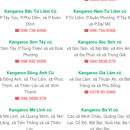
Kangaroo Bắc Từ Liêm Cũ
Kangaroo Nam Từ Liêm cũ
P.Tây Tựu
, P.Phú Diễn
, và P.Xuân
P.Từ Liêm
, P.Xuân Phương
, P.Tây 
Đỉnh
và P.Đại Mỗ
☎ 096 734 6068
☎ 096 734 6068
Kangaroo Sơn Tây cũ
Kangaroo Sóc Sơn cũ
.Sơn Tây, P.Tùng Thiện và xã Đoài
xã Sóc Sơn, xã Nội Bài, xã Kim An
Phương
xã Đa Phúc và xã Trung Giã
☎ 098 933 6068
☎ 094 3838 278
Kangaroo Đông Anh Cũ
Kangaroo Gia Lâm cũ
ã Đông Anh, xã Thư Lâm, xã Phúc
xã Gia Lâm, xã Thuận An, xã Bá
Thịnh, xã Thiên Lộc và xã Vĩnh
Tràng và xã Phù Đổng
Thanh
☎ 0378 90 3366
☎ 094 3838 278
Kangaroo Mê Linh cũ
Kangaroo Ba Vì cũ
ã Mê Linh, xã Quang Minh, xã Yên
Các xã Minh Châu, Quảng Oai, V
Lãng, xã Tiến Thắng và xã Thiên
Lại, Cổ Đô, Bất Bạt, Suối Hai, Ba 
Lộc.
và Yên Bài