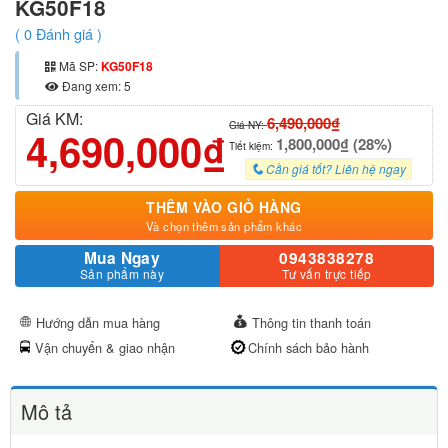
KG50F18
(
0
Đánh giá )
Mã SP:
KG50F18
Đang xem: 5
Giá KM:
6,490,000₫
Giá NY:
4,690,000₫
1,800,000₫ (28%)
Tiết kiệm:
Cần giá tốt? Liên hệ ngay
THÊM VÀO GIỎ HÀNG
Và chọn thêm sản phẩm khác
Mua Ngay
0943838278
Sản phẩm này
Tư vấn trực tiếp
Hướng dẫn mua hàng
Thông tin thanh toán
Vận chuyển & giao nhận
Chính sách bảo hành
Mô tả