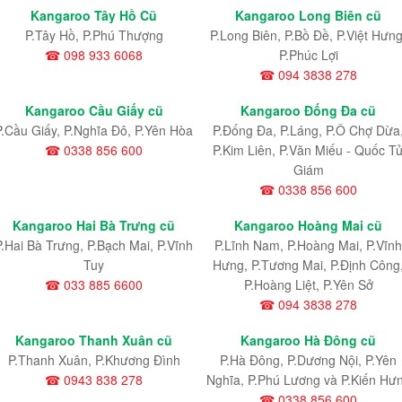
Kangaroo Tây Hồ Cũ
Kangaroo Long Biên cũ
P.Tây Hồ, P.Phú Thượng
P.Long Biên, P.Bồ Đề, P.Việt Hưng
☎ 098 933 6068
P.Phúc Lợi
☎ 094 3838 278
Kangaroo Cầu Giấy cũ
Kangaroo Đống Đa cũ
P.Cầu Giấy, P.Nghĩa Đô, P.Yên Hòa
P.Đống Đa, P.Láng, P.Ô Chợ Dừa
☎ 0338 856 600
P.Kim Liên, P.Văn Miếu - Quốc T
Giám
☎ 0338 856 600
Kangaroo Hai Bà Trưng cũ
Kangaroo Hoàng Mai cũ
P.Hai Bà Trưng, P.Bạch Mai, P.Vĩnh
P.Lĩnh Nam
, P.Hoàng Mai
, P.Vĩnh
Tuy
Hưng
, P.Tương Mai, P.Định Công
☎ 033 885 6600
P.Hoàng Liệt, P.Yên Sở
☎ 094 3838 278
Kangaroo Thanh Xuân cũ
Kangaroo Hà Đông cũ
P.Thanh Xuân, P.Khương Đình
P.Hà Đông, P.Dương Nội, P.Yên
☎ 0943 838 278
Nghĩa, P.Phú Lương và P.Kiến Hư
☎ 0338 856 600