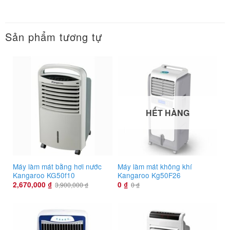
Sản phẩm tương tự
HẾT HÀNG
Máy làm mát bằng hơi nước
Máy làm mát không khí
Kangaroo KG50f10
Kangaroo Kg50F26
2,670,000
₫
0
₫
3,900,000
₫
0
₫