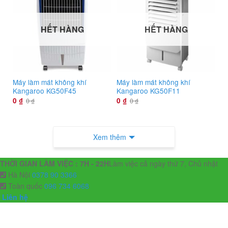
HẾT HÀNG
HẾT HÀNG
Máy làm mát không khí
Máy làm mát không khí
Kangaroo KG50F45
Kangaroo KG50F11
0
₫
0
₫
0
₫
0
₫
Xem thêm
THỜI GIAN LÀM VIỆC : 7H - 22H
Làm việc cả ngày thứ 7, Chủ nhật
Hà Nội
0378 90 3366
Toàn quốc
096 734 6068
Liên hệ