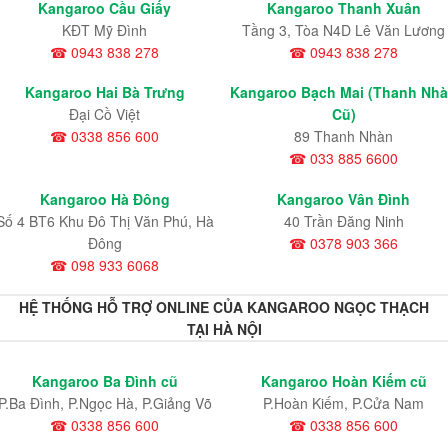
Kangaroo Cầu Giấy
Kangaroo Thanh Xuân
KĐT Mỹ Đình
Tầng 3, Tòa N4D Lê Văn Lương
☎ 0943 838 278
☎ 0943 838 278
Kangaroo Hai Bà Trưng
Kangaroo Bạch Mai (Thanh Nh
Đại Cồ Việt
Cũ)
☎ 0338 856 600
89 Thanh Nhàn
☎ 033 885 6600
Kangaroo Hà Đông
Kangaroo Vân Đình
Số 4 BT6 Khu Đô Thị Văn Phú, Hà
40 Trần Đăng Ninh
Đông
☎ 0378 903 366
☎ 098 933 6068
HỆ THỐNG HỖ TRỢ ONLINE CỦA KANGAROO NGỌC THẠCH
TẠI HÀ NỘI
Kangaroo Ba Đình cũ
Kangaroo Hoàn Kiếm cũ
P.Ba Đình, P.Ngọc Hà, P.Giảng Võ
P.Hoàn Kiếm, P.Cửa Nam
☎ 0338 856 600
☎ 0338 856 600