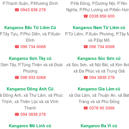
P.Thanh Xuân, P.Khương Đình
P.Hà Đông, P.Dương Nội, P.Yên
☎ 0943 838 278
Nghĩa, P.Phú Lương và P.Kiến Hư
☎ 0338 856 600
Kangaroo Bắc Từ Liêm Cũ
Kangaroo Nam Từ Liêm cũ
P.Tây Tựu
, P.Phú Diễn
, và P.Xuân
P.Từ Liêm
, P.Xuân Phương
, P.Tây 
Đỉnh
và P.Đại Mỗ
☎ 096 734 6068
☎ 096 734 6068
Kangaroo Sơn Tây cũ
Kangaroo Sóc Sơn cũ
.Sơn Tây, P.Tùng Thiện và xã Đoài
xã Sóc Sơn, xã Nội Bài, xã Kim An
Phương
xã Đa Phúc và xã Trung Giã
☎ 098 933 6068
☎ 094 3838 278
Kangaroo Đông Anh Cũ
Kangaroo Gia Lâm cũ
ã Đông Anh, xã Thư Lâm, xã Phúc
xã Gia Lâm, xã Thuận An, xã Bá
Thịnh, xã Thiên Lộc và xã Vĩnh
Tràng và xã Phù Đổng
Thanh
☎ 0378 90 3366
☎ 094 3838 278
Kangaroo Mê Linh cũ
Kangaroo Ba Vì cũ