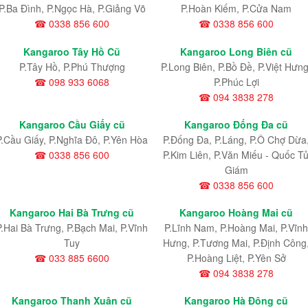
P.Ba Đình, P.Ngọc Hà, P.Giảng Võ
P.Hoàn Kiếm, P.Cửa Nam
☎ 0338 856 600
☎ 0338 856 600
Kangaroo Tây Hồ Cũ
Kangaroo Long Biên cũ
P.Tây Hồ, P.Phú Thượng
P.Long Biên, P.Bồ Đề, P.Việt Hưng
☎ 098 933 6068
P.Phúc Lợi
☎ 094 3838 278
Kangaroo Cầu Giấy cũ
Kangaroo Đống Đa cũ
P.Cầu Giấy, P.Nghĩa Đô, P.Yên Hòa
P.Đống Đa, P.Láng, P.Ô Chợ Dừa
☎ 0338 856 600
P.Kim Liên, P.Văn Miếu - Quốc T
Giám
☎ 0338 856 600
Kangaroo Hai Bà Trưng cũ
Kangaroo Hoàng Mai cũ
P.Hai Bà Trưng, P.Bạch Mai, P.Vĩnh
P.Lĩnh Nam
, P.Hoàng Mai
, P.Vĩnh
Tuy
Hưng
, P.Tương Mai, P.Định Công
☎ 033 885 6600
P.Hoàng Liệt, P.Yên Sở
☎ 094 3838 278
Kangaroo Thanh Xuân cũ
Kangaroo Hà Đông cũ