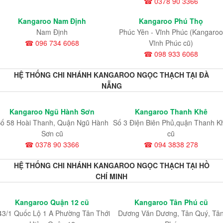
☎ 0378 90 3366
Kangaroo Nam Định
Kangaroo Phú Thọ
Nam Định
Phúc Yên - Vĩnh Phúc (Kangaroo
☎ 096 734 6068
Vĩnh Phúc cũ)
☎ 098 933 6068
HỆ THỐNG CHI NHÁNH KANGAROO NGỌC THẠCH TẠI ĐÀ
NẴNG
Kangaroo Ngũ Hành Sơn
Kangaroo Thanh Khê
ố 58 Hoài Thanh, Quận Ngũ Hành
Số 3 Điện Biên Phủ,quận Thanh K
Sơn cũ
cũ
☎ 0378 90 3366
☎ 094 3838 278
HỆ THỐNG CHI NHÁNH KANGAROO NGỌC THẠCH TẠI HỒ
CHÍ MINH
Kangaroo Quận 12 cũ
Kangaroo Tân Phú cũ
43/1 Quốc Lộ 1 A Phường Tân Thới
Dương Văn Dương, Tân Quý, Tâ