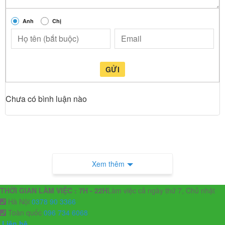
Anh
Chị
GỬI
Chưa có bình luận nào
Xem thêm
THỜI GIAN LÀM VIỆC : 7H - 22H
Làm việc cả ngày thứ 7, Chủ nhật
Hà Nội
0378 90 3366
Toàn quốc
096 734 6068
Liên hệ