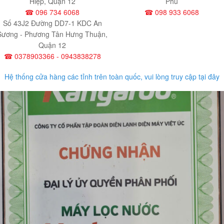
Hiệp, Quận 12
Phú
☎ 096 734 6068
☎ 098 933 6068
Số 43J2 Đường DD7-1 KDC An
Sương - Phương Tân Hưng Thuận,
Quận 12
☎ 0378903366 - 0943838278
Hệ thống cửa hàng các tỉnh trên toàn quốc, vui lòng truy cập tại đây