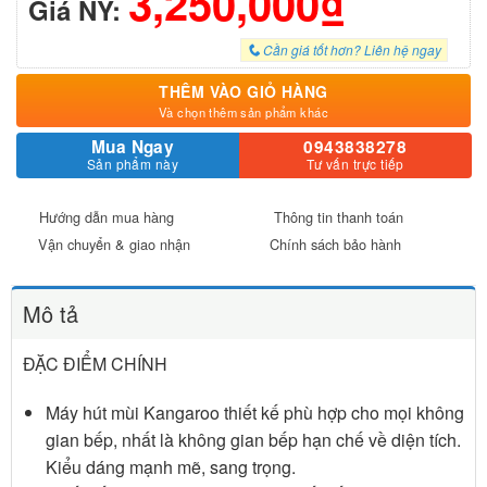
3,250,000₫
Giá NY:
Cần giá tốt hơn? Liên hệ ngay
THÊM VÀO GIỎ HÀNG
Và chọn thêm sản phẩm khác
Mua Ngay
0943838278
Sản phẩm này
Tư vấn trực tiếp
Hướng dẫn mua hàng
Thông tin thanh toán
Vận chuyển & giao nhận
Chính sách bảo hành
Mô tả
ĐẶC ĐIỂM CHÍNH
Máy hút mùi Kangaroo thiết kế phù hợp cho mọi không
gian bếp, nhất là không gian bếp hạn chế về diện tích.
Kiểu dáng mạnh mẽ, sang trọng.