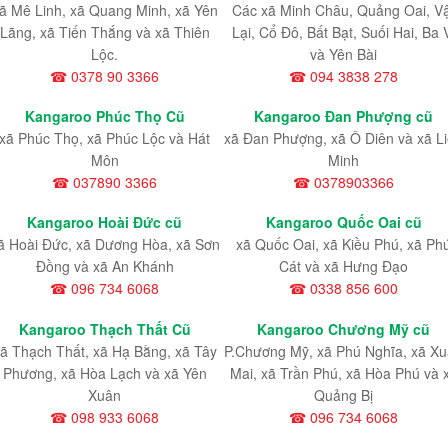
ã Mê Linh, xã Quang Minh, xã Yên
Các xã Minh Châu, Quảng Oai, V
Lãng, xã Tiến Thắng và xã Thiên
Lại, Cổ Đô, Bất Bạt, Suối Hai, Ba 
Lộc.
và Yên Bài
☎ 0378 90 3366
☎ 094 3838 278
Kangaroo Phúc Thọ Cũ
Kangaroo Đan Phượng cũ
xã Phúc Thọ, xã Phúc Lộc và Hát
xã Đan Phượng, xã Ô Diên và xã L
Môn
Minh
☎ 037890 3366
☎ 0378903366
Kangaroo Hoài Đức cũ
Kangaroo Quốc Oai cũ
ã Hoài Đức, xã Dương Hòa, xã Sơn
xã Quốc Oai, xã Kiều Phú, xã Ph
Đồng và xã An Khánh
Cát và xã Hưng Đạo
☎ 096 734 6068
☎ 0338 856 600
Kangaroo Thạch Thất Cũ
Kangaroo Chương Mỹ cũ
ã Thạch Thất, xã Hạ Bằng, xã Tây
P.Chương Mỹ, xã Phú Nghĩa, xã X
Phương, xã Hòa Lạch và xã Yên
Mai, xã Trần Phú, xã Hòa Phú và 
Xuân
Quảng Bị
☎ 098 933 6068
☎ 096 734 6068