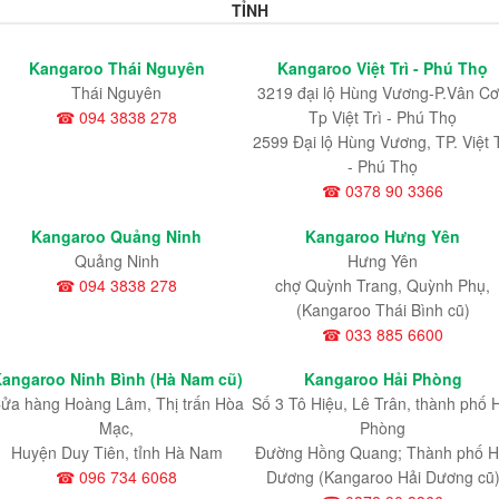
TỈNH
Kangaroo Thái Nguyên
Kangaroo Việt Trì - Phú Thọ
Thái Nguyên
3219 đại lộ Hùng Vương-P.Vân Cơ
☎ 094 3838 278
Tp Việt Trì - Phú Thọ
2599 Đại lộ Hùng Vương, TP. Việt T
- Phú Thọ
☎ 0378 90 3366
Kangaroo Quảng Ninh
Kangaroo Hưng Yên
Quảng Ninh
Hưng Yên
☎ 094 3838 278
chợ Quỳnh Trang, Quỳnh Phụ,
(Kangaroo Thái Bình cũ)
☎ 033 885 6600
angaroo Ninh Bình (Hà Nam cũ)
Kangaroo Hải Phòng
ửa hàng Hoàng Lâm, Thị trấn Hòa
Số 3 Tô Hiệu, Lê Trân, thành phố 
Mạc,
Phòng
Huyện Duy Tiên, tỉnh Hà Nam
Đường Hồng Quang; Thành phố H
☎ 096 734 6068
Dương (Kangaroo Hải Dương cũ