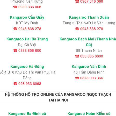
Phường Kiến Hưng
☎ 0967 346 068
☎ 0989 336 068
Kangaroo Cầu Giấy
Kangaroo Thanh Xuân
KĐT Mỹ Đình
Tầng 3, Tòa N4D Lê Văn Lương
☎ 0943 838 278
☎ 0943 838 278
Kangaroo Hai Bà Trưng
Kangaroo Bạch Mai (Thanh Nh
Đại Cồ Việt
Cũ)
☎ 0338 856 600
89 Thanh Nhàn
☎ 033 885 6600
Kangaroo Hà Đông
Kangaroo Vân Đình
Số 4 BT6 Khu Đô Thị Văn Phú, Hà
40 Trần Đăng Ninh
Đông
☎ 0378 903 366
☎ 098 933 6068
HỆ THỐNG HỖ TRỢ ONLINE CỦA KANGAROO NGỌC THẠCH
TẠI HÀ NỘI
Kangaroo Ba Đình cũ
Kangaroo Hoàn Kiếm cũ