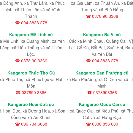
ã Đông Anh, xã Thư Lâm, xã Phúc
xã Gia Lâm, xã Thuận An, xã Bá
Thịnh, xã Thiên Lộc và xã Vĩnh
Tràng và xã Phù Đổng
Thanh
☎ 0378 90 3366
☎ 094 3838 278
Kangaroo Mê Linh cũ
Kangaroo Ba Vì cũ
ã Mê Linh, xã Quang Minh, xã Yên
Các xã Minh Châu, Quảng Oai, V
Lãng, xã Tiến Thắng và xã Thiên
Lại, Cổ Đô, Bất Bạt, Suối Hai, Ba 
Lộc.
và Yên Bài
☎ 0378 90 3366
☎ 094 3838 278
Kangaroo Phúc Thọ Cũ
Kangaroo Đan Phượng cũ
xã Phúc Thọ, xã Phúc Lộc và Hát
xã Đan Phượng, xã Ô Diên và xã L
Môn
Minh
☎ 037890 3366
☎ 0378903366
Kangaroo Hoài Đức cũ
Kangaroo Quốc Oai cũ
ã Hoài Đức, xã Dương Hòa, xã Sơn
xã Quốc Oai, xã Kiều Phú, xã Ph
Đồng và xã An Khánh
Cát và xã Hưng Đạo
☎ 096 734 6068
☎ 0338 856 600