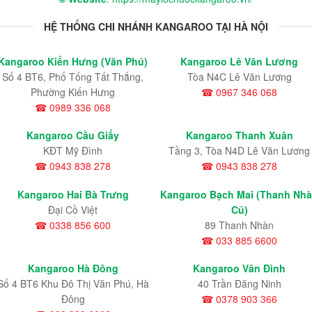
HỆ THỐNG CHI NHÁNH KANGAROO TẠI HÀ NỘI
Kangaroo Kiến Hưng (Văn Phú)
Kangaroo Lê Văn Lương
Số 4 BT6, Phố Tống Tất Thắng,
Tòa N4C Lê Văn Lương
Phường Kiến Hưng
☎ 0967 346 068
☎ 0989 336 068
Kangaroo Cầu Giấy
Kangaroo Thanh Xuân
KĐT Mỹ Đình
Tầng 3, Tòa N4D Lê Văn Lương
☎ 0943 838 278
☎ 0943 838 278
Kangaroo Hai Bà Trưng
Kangaroo Bạch Mai (Thanh Nh
Đại Cồ Việt
Cũ)
☎ 0338 856 600
89 Thanh Nhàn
☎ 033 885 6600
Kangaroo Hà Đông
Kangaroo Vân Đình
Số 4 BT6 Khu Đô Thị Văn Phú, Hà
40 Trần Đăng Ninh
Đông
☎ 0378 903 366