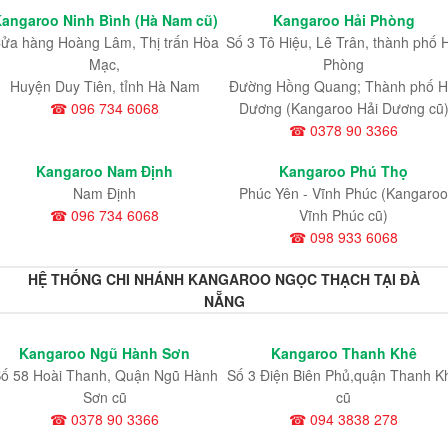
angaroo Ninh Bình (Hà Nam cũ)
Kangaroo Hải Phòng
ửa hàng Hoàng Lâm, Thị trấn Hòa
Số 3 Tô Hiệu, Lê Trân, thành phố 
Mạc,
Phòng
Huyện Duy Tiên, tỉnh Hà Nam
Đường Hồng Quang; Thành phố H
☎ 096 734 6068
Dương (Kangaroo Hải Dương cũ
☎ 0378 90 3366
Kangaroo Nam Định
Kangaroo Phú Thọ
Nam Định
Phúc Yên - Vĩnh Phúc (Kangaroo
☎ 096 734 6068
Vĩnh Phúc cũ)
☎ 098 933 6068
HỆ THỐNG CHI NHÁNH KANGAROO NGỌC THẠCH TẠI ĐÀ
NẴNG
Kangaroo Ngũ Hành Sơn
Kangaroo Thanh Khê
ố 58 Hoài Thanh, Quận Ngũ Hành
Số 3 Điện Biên Phủ,quận Thanh K
Sơn cũ
cũ
☎ 0378 90 3366
☎ 094 3838 278