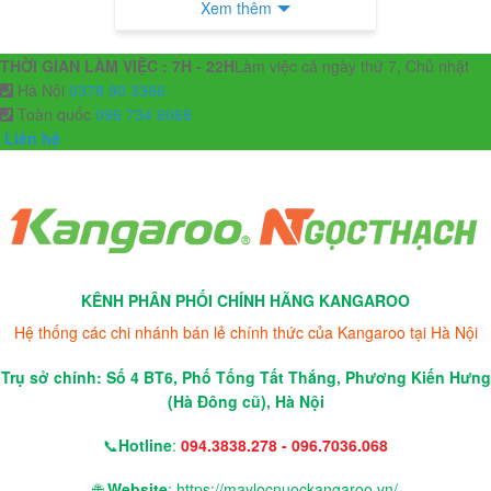
Xem thêm
THỜI GIAN LÀM VIỆC : 7H - 22H
Làm việc cả ngày thứ 7, Chủ nhật
Hà Nội
0378 90 3366
Toàn quốc
096 734 6068
Liên hệ
KÊNH PHÂN PHỐI CHÍNH HÃNG KANGAROO
Hệ thống các chi nhánh bán lẻ chính thức của Kangaroo tại Hà Nội
Trụ sở chính: Số 4 BT6, Phố Tống Tất Thắng, Phương Kiến Hưng
(Hà Đông cũ), Hà Nội
📞
Hotline
:
094.3838.278 - 096.7036.068
🌐
Website
: https://maylocnuockangaroo.vn/