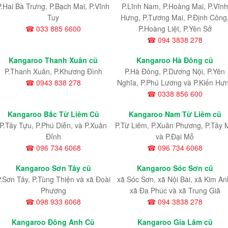
P.Hai Bà Trưng, P.Bạch Mai, P.Vĩnh
P.Lĩnh Nam
, P.Hoàng Mai
, P.Vĩnh
Tuy
Hưng
, P.Tương Mai, P.Định Công
☎ 033 885 6600
P.Hoàng Liệt, P.Yên Sở
☎ 094 3838 278
Kangaroo Thanh Xuân cũ
Kangaroo Hà Đông cũ
P.Thanh Xuân, P.Khương Đình
P.Hà Đông, P.Dương Nội, P.Yên
☎ 0943 838 278
Nghĩa, P.Phú Lương và P.Kiến Hư
☎ 0338 856 600
Kangaroo Bắc Từ Liêm Cũ
Kangaroo Nam Từ Liêm cũ
P.Tây Tựu
, P.Phú Diễn
, và P.Xuân
P.Từ Liêm
, P.Xuân Phương
, P.Tây 
Đỉnh
và P.Đại Mỗ
☎ 096 734 6068
☎ 096 734 6068
Kangaroo Sơn Tây cũ
Kangaroo Sóc Sơn cũ
.Sơn Tây, P.Tùng Thiện và xã Đoài
xã Sóc Sơn, xã Nội Bài, xã Kim An
Phương
xã Đa Phúc và xã Trung Giã
☎ 098 933 6068
☎ 094 3838 278
Kangaroo Đông Anh Cũ
Kangaroo Gia Lâm cũ