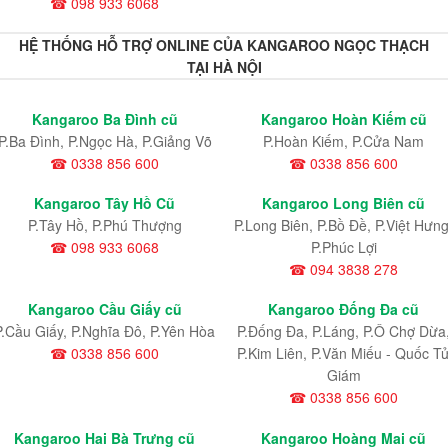
☎ 098 933 6068
HỆ THỐNG HỖ TRỢ ONLINE CỦA KANGAROO NGỌC THẠCH
TẠI HÀ NỘI
Kangaroo Ba Đình cũ
Kangaroo Hoàn Kiếm cũ
P.Ba Đình, P.Ngọc Hà, P.Giảng Võ
P.Hoàn Kiếm, P.Cửa Nam
☎ 0338 856 600
☎ 0338 856 600
Kangaroo Tây Hồ Cũ
Kangaroo Long Biên cũ
P.Tây Hồ, P.Phú Thượng
P.Long Biên, P.Bồ Đề, P.Việt Hưng
☎ 098 933 6068
P.Phúc Lợi
☎ 094 3838 278
Kangaroo Cầu Giấy cũ
Kangaroo Đống Đa cũ
P.Cầu Giấy, P.Nghĩa Đô, P.Yên Hòa
P.Đống Đa, P.Láng, P.Ô Chợ Dừa
☎ 0338 856 600
P.Kim Liên, P.Văn Miếu - Quốc T
Giám
☎ 0338 856 600
Kangaroo Hai Bà Trưng cũ
Kangaroo Hoàng Mai cũ