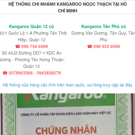
HỆ THỐNG CHI NHÁNH KANGAROO NGỌC THẠCH TẠI HỒ
CHÍ MINH
Kangaroo Quận 12 cũ
Kangaroo Tân Phú cũ
43/1 Quốc Lộ 1 A Phường Tân Thới
Dương Văn Dương, Tân Quý, Tâ
Hiệp, Quận 12
Phú
☎ 096 734 6068
☎ 098 933 6068
Số 43J2 Đường DD7-1 KDC An
Sương - Phương Tân Hưng Thuận,
Quận 12
☎ 0378903366 - 0943838278
Hệ thống cửa hàng các tỉnh trên toàn quốc, vui lòng truy cập tại đây