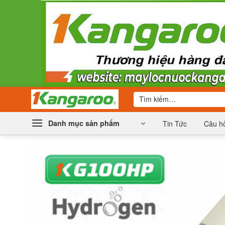
Bỏ
qua
nội
dung
Tìm
kiếm:
Danh mục sản phẩm
Tin Tức
Câu hỏ