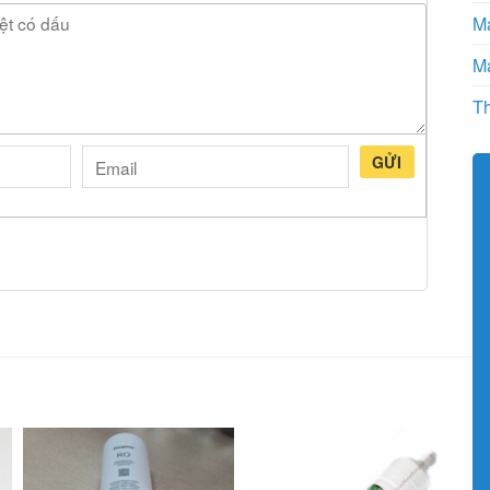
Má
Má
Th
GỬI