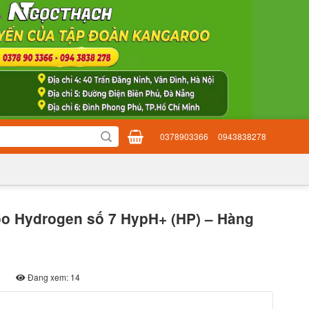
0378903366
0943838278
oo Hydrogen số 7 HypH+ (HP) – Hàng
Đang xem: 14