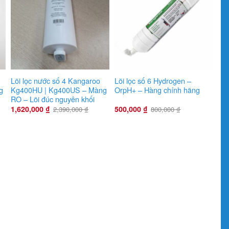
Lõi lọc nước số 4 Kangaroo
Lõi lọc số 6 Hydrogen –
g
Kg400HU | Kg400US – Màng
OrpH+ – Hàng chính hãng
RO – Lõi đúc nguyên khối
1,620,000
₫
500,000
₫
2,390,000
₫
800,000
₫