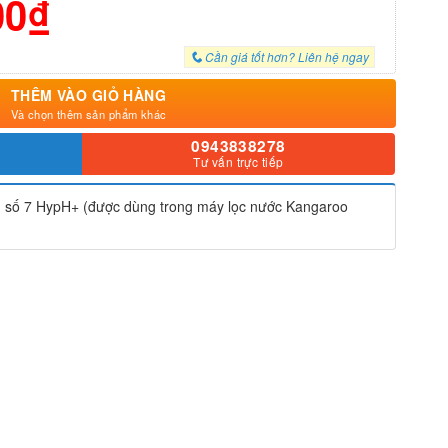
00₫
Cần giá tốt hơn? Liên hệ ngay
THÊM VÀO GIỎ HÀNG
Và chọn thêm sản phẩm khác
0943838278
Tư vấn trực tiếp
n số 7 HypH+ (được dùng trong máy lọc nước Kangaroo