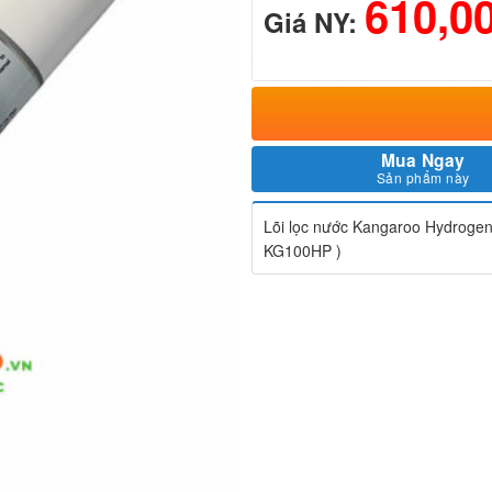
610,0
Giá NY:
Mua Ngay
Sản phẩm này
Lõi lọc nước Kangaroo Hydroge
KG100HP )