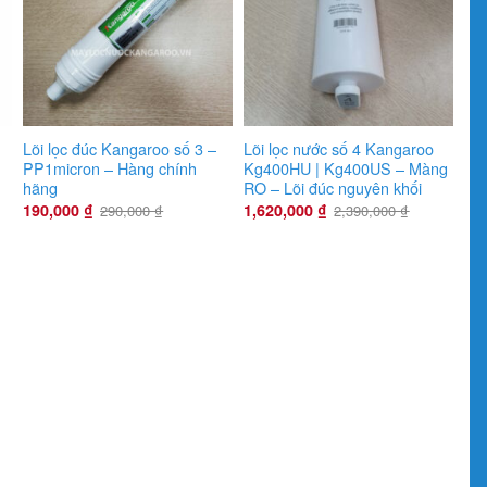
Lõi lọc đúc Kangaroo số 3 –
Lõi lọc nước số 4 Kangaroo
PP1micron – Hàng chính
Kg400HU | Kg400US – Màng
hãng
RO – Lõi đúc nguyên khối
190,000
₫
1,620,000
₫
290,000
₫
2,390,000
₫