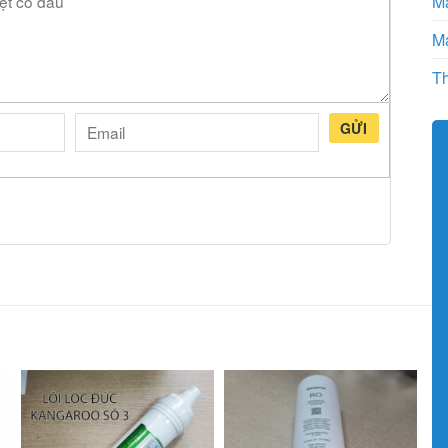
Má
Má
Th
GỬI