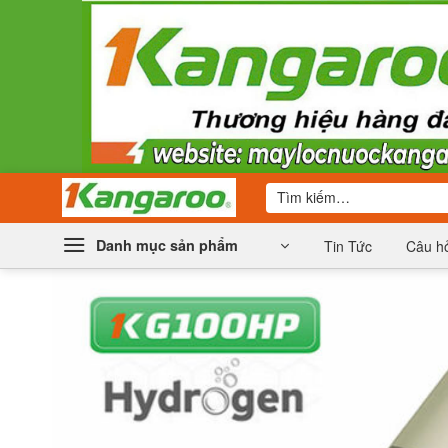
Bỏ
qua
nội
dung
Tìm
kiếm:
Danh mục sản phẩm
Tin Tức
Câu hỏ