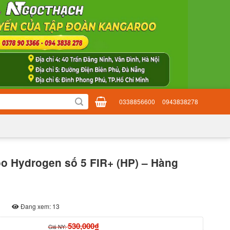
0338856600
0943838278
o Hydrogen số 5 FIR+ (HP) – Hàng
Đang xem: 13
530,000₫
Giá NY: