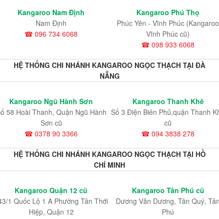
Kangaroo Nam Định
Kangaroo Phú Thọ
Nam Định
Phúc Yên - Vĩnh Phúc (Kangaroo
☎ 096 734 6068
Vĩnh Phúc cũ)
☎ 098 933 6068
HỆ THỐNG CHI NHÁNH KANGAROO NGỌC THẠCH TẠI ĐÀ
NẴNG
Kangaroo Ngũ Hành Sơn
Kangaroo Thanh Khê
ố 58 Hoài Thanh, Quận Ngũ Hành
Số 3 Điện Biên Phủ,quận Thanh K
Sơn cũ
cũ
☎ 0378 90 3366
☎ 094 3838 278
HỆ THỐNG CHI NHÁNH KANGAROO NGỌC THẠCH TẠI HỒ
CHÍ MINH
Kangaroo Quận 12 cũ
Kangaroo Tân Phú cũ
43/1 Quốc Lộ 1 A Phường Tân Thới
Dương Văn Dương, Tân Quý, Tâ
Hiệp, Quận 12
Phú