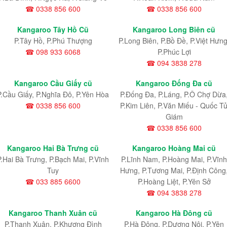
☎ 0338 856 600
☎ 0338 856 600
Kangaroo Tây Hồ Cũ
Kangaroo Long Biên cũ
P.Tây Hồ, P.Phú Thượng
P.Long Biên, P.Bồ Đề, P.Việt Hưng
☎ 098 933 6068
P.Phúc Lợi
☎ 094 3838 278
Kangaroo Cầu Giấy cũ
Kangaroo Đống Đa cũ
P.Cầu Giấy, P.Nghĩa Đô, P.Yên Hòa
P.Đống Đa, P.Láng, P.Ô Chợ Dừa
☎ 0338 856 600
P.Kim Liên, P.Văn Miếu - Quốc T
Giám
☎ 0338 856 600
Kangaroo Hai Bà Trưng cũ
Kangaroo Hoàng Mai cũ
P.Hai Bà Trưng, P.Bạch Mai, P.Vĩnh
P.Lĩnh Nam
, P.Hoàng Mai
, P.Vĩnh
Tuy
Hưng
, P.Tương Mai, P.Định Công
☎ 033 885 6600
P.Hoàng Liệt, P.Yên Sở
☎ 094 3838 278
Kangaroo Thanh Xuân cũ
Kangaroo Hà Đông cũ
P.Thanh Xuân, P.Khương Đình
P.Hà Đông, P.Dương Nội, P.Yên