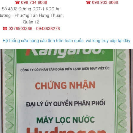
☎ 096 734 6068
☎ 098 933 6068
Số 43J2 Đường DD7-1 KDC An
Sương - Phương Tân Hưng Thuận,
Quận 12
☎ 0378903366 - 0943838278
Hệ thống cửa hàng các tỉnh trên toàn quốc, vui lòng truy cập tại đây