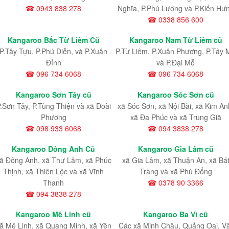
☎ 0943 838 278
Nghĩa, P.Phú Lương và P.Kiến Hư
☎ 0338 856 600
Kangaroo Bắc Từ Liêm Cũ
Kangaroo Nam Từ Liêm cũ
P.Tây Tựu
, P.Phú Diễn
, và P.Xuân
P.Từ Liêm
, P.Xuân Phương
, P.Tây 
Đỉnh
và P.Đại Mỗ
☎ 096 734 6068
☎ 096 734 6068
Kangaroo Sơn Tây cũ
Kangaroo Sóc Sơn cũ
.Sơn Tây, P.Tùng Thiện và xã Đoài
xã Sóc Sơn, xã Nội Bài, xã Kim An
Phương
xã Đa Phúc và xã Trung Giã
☎ 098 933 6068
☎ 094 3838 278
Kangaroo Đông Anh Cũ
Kangaroo Gia Lâm cũ
ã Đông Anh, xã Thư Lâm, xã Phúc
xã Gia Lâm, xã Thuận An, xã Bá
Thịnh, xã Thiên Lộc và xã Vĩnh
Tràng và xã Phù Đổng
Thanh
☎ 0378 90 3366
☎ 094 3838 278
Kangaroo Mê Linh cũ
Kangaroo Ba Vì cũ
ã Mê Linh, xã Quang Minh, xã Yên
Các xã Minh Châu, Quảng Oai, V