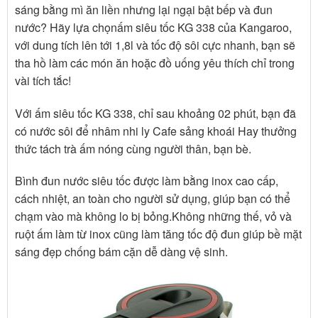
sáng bằng mì ăn liền nhưng lại ngại bật bếp và đun
nước? Hãy lựa chọnấm siêu tốc KG 338 của Kangaroo,
với dung tích lên tới 1,8l và tốc độ sôi cực nhanh, bạn sẽ
tha hồ làm các món ăn hoặc đồ uống yêu thích chỉ trong
vài tích tắc!
Với ấm siêu tốc KG 338, chỉ sau khoảng 02 phút, bạn đã
có nước sôi để nhâm nhi ly Cafe sảng khoái Hay thưởng
thức tách trà ấm nóng cùng người thân, bạn bè.
Bình đun nước siêu tốc được làm bằng inox cao cấp,
cách nhiệt, an toàn cho người sử dụng, giúp bạn có thể
chạm vào mà không lo bị bỏng.Không những thế, vỏ và
ruột ấm làm từ inox cũng làm tăng tốc độ đun giúp bề mặt
sáng đẹp chống bám cặn dễ dàng vệ sinh.