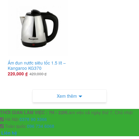
Ấm đun nước siêu tốc 1.5 lít –
Kangaroo KG370
220,000
₫
420,000
₫
Xem thêm
THỜI GIAN LÀM VIỆC : 7H - 22H
Làm việc cả ngày thứ 7, Chủ nhật
Hà Nội
0378 90 3366
Toàn quốc
096 734 6068
Liên hệ