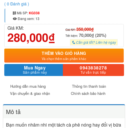
(
0
Đánh giá )
Mã SP:
KG338
Đang xem: 13
Giá KM:
350,000₫
Giá NY:
280,000₫
70,000₫ (20%)
Tiết kiệm:
Cần giá tốt? Liên hệ ngay
THÊM VÀO GIỎ HÀNG
Và chọn thêm sản phẩm khác
Mua Ngay
0943838278
Sản phẩm này
Tư vấn trực tiếp
Hướng dẫn mua hàng
Thông tin thanh toán
Vận chuyển & giao nhận
Chính sách bảo hành
Mô tả
Bạn muốn nhâm nhi một tách cà phê nóng hay đổi vị bữa