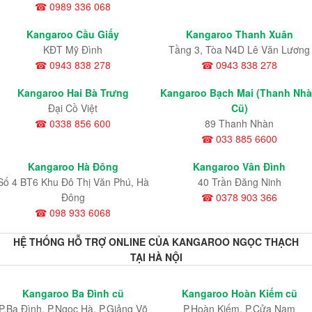
☎ 0989 336 068
Kangaroo Cầu Giấy
Kangaroo Thanh Xuân
KĐT Mỹ Đình
Tầng 3, Tòa N4D Lê Văn Lương
☎ 0943 838 278
☎ 0943 838 278
Kangaroo Hai Bà Trưng
Kangaroo Bạch Mai (Thanh Nh
Đại Cồ Việt
Cũ)
☎ 0338 856 600
89 Thanh Nhàn
☎ 033 885 6600
Kangaroo Hà Đông
Kangaroo Vân Đình
Số 4 BT6 Khu Đô Thị Văn Phú, Hà
40 Trần Đăng Ninh
Đông
☎ 0378 903 366
☎ 098 933 6068
HỆ THỐNG HỖ TRỢ ONLINE CỦA KANGAROO NGỌC THẠCH
TẠI HÀ NỘI
Kangaroo Ba Đình cũ
Kangaroo Hoàn Kiếm cũ
P.Ba Đình, P.Ngọc Hà, P.Giảng Võ
P.Hoàn Kiếm, P.Cửa Nam