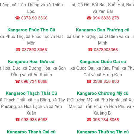
Lãng, xã Tiến Thắng và xã Thiên
Lại, Cổ Đô, Bất Bạt, Suối Hai, Ba 
Lộc.
và Yên Bài
☎ 0378 90 3366
☎ 094 3838 278
Kangaroo Phúc Thọ Cũ
Kangaroo Đan Phượng cũ
xã Phúc Thọ, xã Phúc Lộc và Hát
xã Đan Phượng, xã Ô Diên và xã L
Môn
Minh
☎ 037890 3366
☎ 0378903366
Kangaroo Hoài Đức cũ
Kangaroo Quốc Oai cũ
ã Hoài Đức, xã Dương Hòa, xã Sơn
xã Quốc Oai, xã Kiều Phú, xã Ph
Đồng và xã An Khánh
Cát và xã Hưng Đạo
☎ 096 734 6068
☎ 0338 856 600
Kangaroo Thạch Thất Cũ
Kangaroo Chương Mỹ cũ
ã Thạch Thất, xã Hạ Bằng, xã Tây
P.Chương Mỹ, xã Phú Nghĩa, xã X
Phương, xã Hòa Lạch và xã Yên
Mai, xã Trần Phú, xã Hòa Phú và 
Xuân
Quảng Bị
☎ 098 933 6068
☎ 096 734 6068
Kangaroo Thanh Oai cũ
Kangaroo Thường Tín cũ