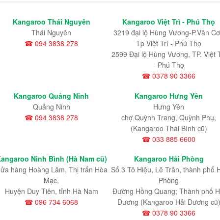
Kangaroo Thái Nguyên
Kangaroo Việt Trì - Phú Thọ
Thái Nguyên
3219 đại lộ Hùng Vương-P.Vân Cơ
☎ 094 3838 278
Tp Việt Trì - Phú Thọ
2599 Đại lộ Hùng Vương, TP. Việt T
- Phú Thọ
☎ 0378 90 3366
Kangaroo Quảng Ninh
Kangaroo Hưng Yên
Quảng Ninh
Hưng Yên
☎ 094 3838 278
chợ Quỳnh Trang, Quỳnh Phụ,
(Kangaroo Thái Bình cũ)
☎ 033 885 6600
angaroo Ninh Bình (Hà Nam cũ)
Kangaroo Hải Phòng
ửa hàng Hoàng Lâm, Thị trấn Hòa
Số 3 Tô Hiệu, Lê Trân, thành phố 
Mạc,
Phòng
Huyện Duy Tiên, tỉnh Hà Nam
Đường Hồng Quang; Thành phố H
☎ 096 734 6068
Dương (Kangaroo Hải Dương cũ
☎ 0378 90 3366