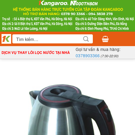
Bỏ
qua
nội
dung
Tìm
kiếm:
Gọi tư vấn & mua hàng:
DỊCH VỤ THAY LÕI LỌC NƯỚC TẠI NHÀ
0378903366
(7:30-22:00)