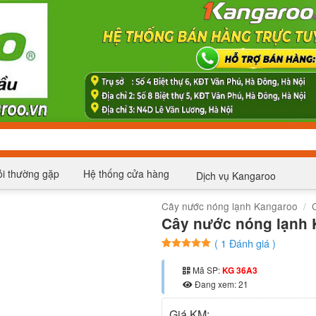
i thường gặp
Hệ thống cửa hàng
Dịch vụ Kangaroo
Cây nước nóng lạnh Kangaroo
/
Cây nước nóng lạnh
(
1
Đánh giá )
5
1
trên 5
dựa trên
Mã SP:
KG 36A3
đánh giá
Đang xem: 21
Giá KM: