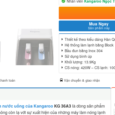
Nhân viên
Kangaroo Ngọc 
Mua Ngay
Sản phẩm này
Thiết kế theo kiểu dáng Hàn Qu
Hệ thống làm lạnh bằng Block
Bầu đun bằng Inox 304
Sử dụng bình úp
Khối lượng: 13.9Kg
CS nóng: 420W – CS lạnh: 1
thanh toán
Vận chuyển & giao nhận
h nước uống của Kangaroo
KG 36A3
là dòng sản phẩm
ông còn lạ với sự xuất hiện của những máy làm nóng lạnh