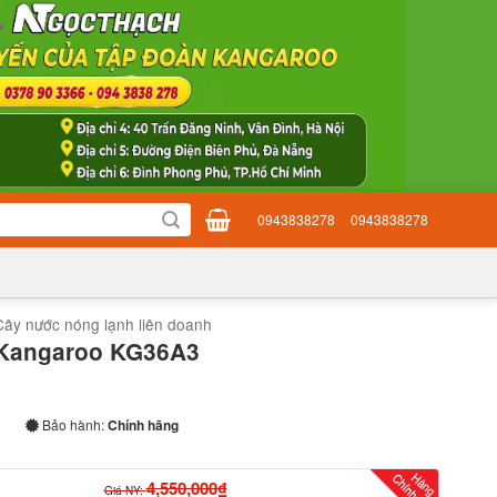
0943838278
0943838278
Cây nước nóng lạnh liên doanh
 Kangaroo KG36A3
Bảo hành:
Chính hãng
4,550,000₫
Giá NY: