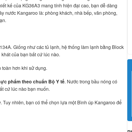
 Thiết kế của KG36A3 mang tính hiện đại cao, bạn dễ dàng
ặt cây nước Kangaroo là: phòng khách, nhà bếp, văn phòng,
ạn.
R134A. Giống như các tủ lạnh, hệ thống làm lạnh bằng Block
 khát của bạn bất cứ lúc nào.
n toàn hơn khi sử dụng.
 thực phẩm theo chuẩn Bộ Y tế
. Nước trong bầu nóng có
bất cứ lúc nào bạn muốn.
ay. Tuy nhiên, bạn có thể chọn lựa một Bình úp Kangaroo để
P