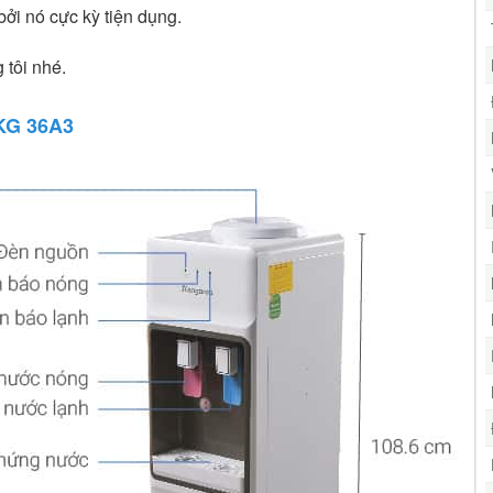
ởi nó cực kỳ tiện dụng.
 tôi nhé.
KG 36A3