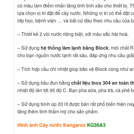
có màu làm điểm nhấn tăng tính tinh xảo cho thiết bị.
lựa chọn vị trí đặt để cây nước. Những vị trí có thể đ
lớp học, bệnh viện … và bất cứ đâu theo nhu cầu của b
– Thiết kế 2 vòi nước riêng biệt, với màu sắc hài hoà.
– Sử dụng
hệ thống làm lạnh bằng Block
, môi chất 
cho bạn nguồn nước lạnh rất sâu, đáp ứng nhu cầu giải
– Tích hợp cầu chì nhiệt giúp bảo vệ Block cũng như a
– Sử dụng bầu đun bằng
chất liệu Inox 304 an toàn
nhiệt độ lên tới 95 độ C. Bạn pha sữa, pha trà, cà phê 
– Sử dụng bình úp 20 lít được bán rất phổ biến hiện n
tăng thêm tính thẩm mỹ cho sản phẩm.
Hình ảnh Cây nước Kangaroo
KG36A3