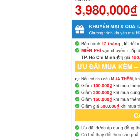
3,980,000₫
KHUYẾN MẠI & QUÀ 
Chương trình khuyến mại H
Bảo hành
12 tháng
, lỗi đổi 
MIỄN PHÍ
vận chuyển + lắp đ
TP. Hồ Chí Minh💰
trị giá
150
ƯU ĐÃI MUA KÈM –
👉 Nếu có nhu cầu
MUA THÊM
, k
Giảm
100.000₫
khi mua thê
Giảm
200.000₫
khi mua cùn
Giảm
150.000₫
khi mua thê
Giảm giá
500.000₫
khi mua t
C
Ưu đãi được áp dụng đồng thờ
Có thể thay đổi theo sản ph