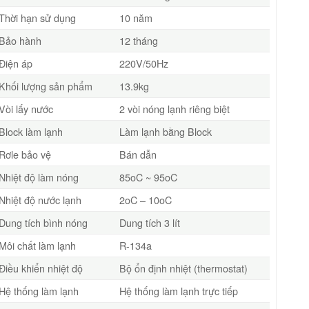
Thời hạn sử dụng
10 năm
Bảo hành
12 tháng
Điện áp
220V/50Hz
Khối lượng sản phẩm
13.9kg
Vòi lấy nước
2 vòi nóng lạnh riêng biệt
Block làm lạnh
Làm lạnh bằng Block
Rơle bảo vệ
Bán dẫn
Nhiệt độ làm nóng
85oC ~ 95oC
Nhiệt độ nước lạnh
2oC – 10oC
Dung tích bình nóng
Dung tích 3 lít
Môi chất làm lạnh
R-134a
Điều khiển nhiệt độ
Bộ ổn định nhiệt (thermostat)
Hệ thống làm lạnh
Hệ thống làm lạnh trực tiếp