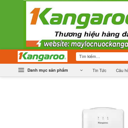
Bỏ
qua
nội
dung
Tìm
kiếm:
Danh mục sản phẩm
Tin Tức
Câu hỏ