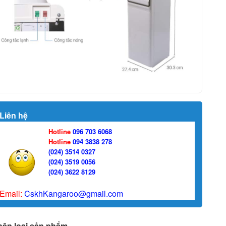
Liên hệ
Hotline
096 703 6068
Hotline
094 3838 278
(024) 3514 0327
(024) 3519 0056
(024) 3622 8129
Email:
CskhKangaroo@gmail.com
hân loại sản phẩm