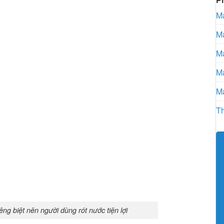
Má
Má
Má
Má
Má
Th
ng biệt nên người dùng rót nước tiện lợi