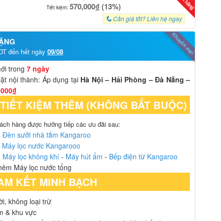
570,000₫ (13%)
Tiết kiệm:
Cần giá tốt? Liên hệ ngay
Khuyến mại
TẶNG
OT đến hết ngày
09/08
mới trong
7 ngày
ặt nội thành: Áp dụng tại
Hà Nội – Hải Phòng – Đà Nẵng –
.000₫
 TIẾT KIỆM THÊM (KHÔNG BẮT BUỘC)
hách hàng được hưởng tiếp các ưu đãi sau:
m
Đèn sưởi nhà tắm Kangaroo
g
Máy lọc nước Kangarooo
m
Máy lọc không khí
-
Máy hút ẩm
-
Bếp điện từ Kangaroo
hêm Máy lọc nước tổng
AM KẾT MINH BẠCH
i, không loại trừ
ẩm & khu vực