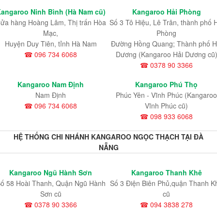
angaroo Ninh Bình (Hà Nam cũ)
Kangaroo Hải Phòng
ửa hàng Hoàng Lâm, Thị trấn Hòa
Số 3 Tô Hiệu, Lê Trân, thành phố 
Mạc,
Phòng
Huyện Duy Tiên, tỉnh Hà Nam
Đường Hồng Quang; Thành phố H
☎ 096 734 6068
Dương (Kangaroo Hải Dương cũ
☎ 0378 90 3366
Kangaroo Nam Định
Kangaroo Phú Thọ
Nam Định
Phúc Yên - Vĩnh Phúc (Kangaroo
☎ 096 734 6068
Vĩnh Phúc cũ)
☎ 098 933 6068
HỆ THỐNG CHI NHÁNH KANGAROO NGỌC THẠCH TẠI ĐÀ
NẴNG
Kangaroo Ngũ Hành Sơn
Kangaroo Thanh Khê
ố 58 Hoài Thanh, Quận Ngũ Hành
Số 3 Điện Biên Phủ,quận Thanh K
Sơn cũ
cũ
☎ 0378 90 3366
☎ 094 3838 278