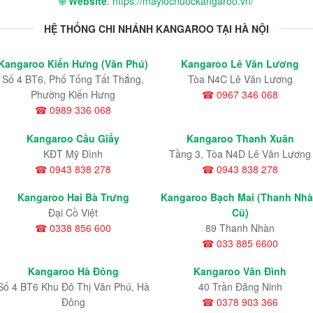
🌐
Website
: https://maylocnuockangaroo.vn/
HỆ THỐNG CHI NHÁNH KANGAROO TẠI HÀ NỘI
Kangaroo Kiến Hưng (Văn Phú)
Kangaroo Lê Văn Lương
Số 4 BT6, Phố Tống Tất Thắng,
Tòa N4C Lê Văn Lương
Phường Kiến Hưng
☎ 0967 346 068
☎ 0989 336 068
Kangaroo Cầu Giấy
Kangaroo Thanh Xuân
KĐT Mỹ Đình
Tầng 3, Tòa N4D Lê Văn Lương
☎ 0943 838 278
☎ 0943 838 278
Kangaroo Hai Bà Trưng
Kangaroo Bạch Mai (Thanh Nh
Đại Cồ Việt
Cũ)
☎ 0338 856 600
89 Thanh Nhàn
☎ 033 885 6600
Kangaroo Hà Đông
Kangaroo Vân Đình
Số 4 BT6 Khu Đô Thị Văn Phú, Hà
40 Trần Đăng Ninh
Đông
☎ 0378 903 366