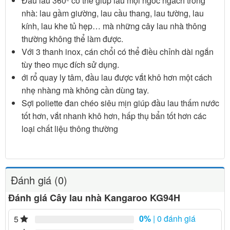
Đầu lau 360º có thể giúp lau mọi ngóc ngách trong
nhà: lau gầm giường, lau cầu thang, lau tường, lau
kính, lau khe tủ hẹp… mà những cây lau nhà thông
thường không thể làm được.
Với 3 thanh inox, cán chổi có thể điều chỉnh dài ngắn
tùy theo mục đích sử dụng.
ới rổ quay ly tâm, đầu lau được vắt khô hơn một cách
nhẹ nhàng mà không cần dùng tay.
Sợi poliette đan chéo siêu mịn giúp đầu lau thấm nước
tốt hơn, vắt nhanh khô hơn, hấp thụ bẩn tốt hơn các
loại chất liệu thông thường
Đánh giá (0)
Đánh giá Cây lau nhà Kangaroo KG94H
0%
| 0 đánh giá
5