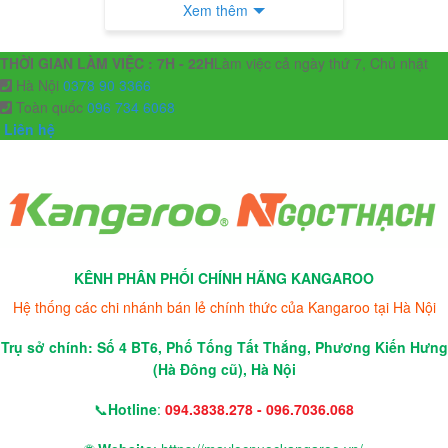
Xem thêm
THỜI GIAN LÀM VIỆC : 7H - 22H
Làm việc cả ngày thứ 7, Chủ nhật
Hà Nội
0378 90 3366
Toàn quốc
096 734 6068
Liên hệ
KÊNH PHÂN PHỐI CHÍNH HÃNG KANGAROO
Hệ thống các chi nhánh bán lẻ chính thức của Kangaroo tại Hà Nội
Trụ sở chính: Số 4 BT6, Phố Tống Tất Thắng, Phương Kiến Hưng
(Hà Đông cũ), Hà Nội
📞
Hotline
:
094.3838.278 - 096.7036.068