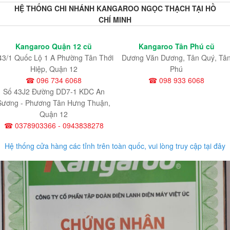
HỆ THỐNG CHI NHÁNH KANGAROO NGỌC THẠCH TẠI HỒ
CHÍ MINH
Kangaroo Quận 12 cũ
Kangaroo Tân Phú cũ
43/1 Quốc Lộ 1 A Phường Tân Thới
Dương Văn Dương, Tân Quý, Tâ
Hiệp, Quận 12
Phú
☎ 096 734 6068
☎ 098 933 6068
Số 43J2 Đường DD7-1 KDC An
Sương - Phương Tân Hưng Thuận,
Quận 12
☎ 0378903366 - 0943838278
Hệ thống cửa hàng các tỉnh trên toàn quốc, vui lòng truy cập tại đây