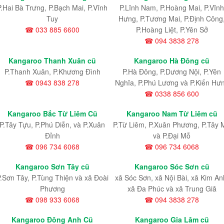
P.Hai Bà Trưng, P.Bạch Mai, P.Vĩnh
P.Lĩnh Nam
, P.Hoàng Mai
, P.Vĩnh
Tuy
Hưng
, P.Tương Mai, P.Định Công
☎ 033 885 6600
P.Hoàng Liệt, P.Yên Sở
☎ 094 3838 278
Kangaroo Thanh Xuân cũ
Kangaroo Hà Đông cũ
P.Thanh Xuân, P.Khương Đình
P.Hà Đông, P.Dương Nội, P.Yên
☎ 0943 838 278
Nghĩa, P.Phú Lương và P.Kiến Hư
☎ 0338 856 600
Kangaroo Bắc Từ Liêm Cũ
Kangaroo Nam Từ Liêm cũ
P.Tây Tựu
, P.Phú Diễn
, và P.Xuân
P.Từ Liêm
, P.Xuân Phương
, P.Tây 
Đỉnh
và P.Đại Mỗ
☎ 096 734 6068
☎ 096 734 6068
Kangaroo Sơn Tây cũ
Kangaroo Sóc Sơn cũ
.Sơn Tây, P.Tùng Thiện và xã Đoài
xã Sóc Sơn, xã Nội Bài, xã Kim An
Phương
xã Đa Phúc và xã Trung Giã
☎ 098 933 6068
☎ 094 3838 278
Kangaroo Đông Anh Cũ
Kangaroo Gia Lâm cũ