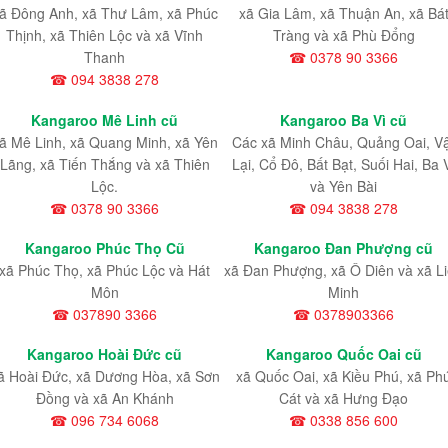
ã Đông Anh, xã Thư Lâm, xã Phúc
xã Gia Lâm, xã Thuận An, xã Bá
Thịnh, xã Thiên Lộc và xã Vĩnh
Tràng và xã Phù Đổng
Thanh
☎ 0378 90 3366
☎ 094 3838 278
Kangaroo Mê Linh cũ
Kangaroo Ba Vì cũ
ã Mê Linh, xã Quang Minh, xã Yên
Các xã Minh Châu, Quảng Oai, V
Lãng, xã Tiến Thắng và xã Thiên
Lại, Cổ Đô, Bất Bạt, Suối Hai, Ba 
Lộc.
và Yên Bài
☎ 0378 90 3366
☎ 094 3838 278
Kangaroo Phúc Thọ Cũ
Kangaroo Đan Phượng cũ
xã Phúc Thọ, xã Phúc Lộc và Hát
xã Đan Phượng, xã Ô Diên và xã L
Môn
Minh
☎ 037890 3366
☎ 0378903366
Kangaroo Hoài Đức cũ
Kangaroo Quốc Oai cũ
ã Hoài Đức, xã Dương Hòa, xã Sơn
xã Quốc Oai, xã Kiều Phú, xã Ph
Đồng và xã An Khánh
Cát và xã Hưng Đạo
☎ 096 734 6068
☎ 0338 856 600