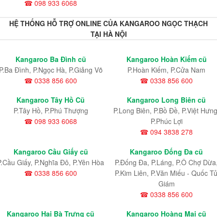
☎ 098 933 6068
HỆ THỐNG HỖ TRỢ ONLINE CỦA KANGAROO NGỌC THẠCH
TẠI HÀ NỘI
Kangaroo Ba Đình cũ
Kangaroo Hoàn Kiếm cũ
P.Ba Đình, P.Ngọc Hà, P.Giảng Võ
P.Hoàn Kiếm, P.Cửa Nam
☎ 0338 856 600
☎ 0338 856 600
Kangaroo Tây Hồ Cũ
Kangaroo Long Biên cũ
P.Tây Hồ, P.Phú Thượng
P.Long Biên, P.Bồ Đề, P.Việt Hưng
☎ 098 933 6068
P.Phúc Lợi
☎ 094 3838 278
Kangaroo Cầu Giấy cũ
Kangaroo Đống Đa cũ
P.Cầu Giấy, P.Nghĩa Đô, P.Yên Hòa
P.Đống Đa, P.Láng, P.Ô Chợ Dừa
☎ 0338 856 600
P.Kim Liên, P.Văn Miếu - Quốc T
Giám
☎ 0338 856 600
Kangaroo Hai Bà Trưng cũ
Kangaroo Hoàng Mai cũ