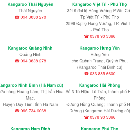
Kangaroo Thái Nguyên
Kangaroo Việt Trì - Phú Thọ
Thái Nguyên
3219 đại lộ Hùng Vương-P.Vân Cơ
☎ 094 3838 278
Tp Việt Trì - Phú Thọ
2599 Đại lộ Hùng Vương, TP. Việt T
- Phú Thọ
☎ 0378 90 3366
Kangaroo Quảng Ninh
Kangaroo Hưng Yên
Quảng Ninh
Hưng Yên
☎ 094 3838 278
chợ Quỳnh Trang, Quỳnh Phụ,
(Kangaroo Thái Bình cũ)
☎ 033 885 6600
angaroo Ninh Bình (Hà Nam cũ)
Kangaroo Hải Phòng
ửa hàng Hoàng Lâm, Thị trấn Hòa
Số 3 Tô Hiệu, Lê Trân, thành phố 
Mạc,
Phòng
Huyện Duy Tiên, tỉnh Hà Nam
Đường Hồng Quang; Thành phố H
☎ 096 734 6068
Dương (Kangaroo Hải Dương cũ
☎ 0378 90 3366
Kangaroo Nam Định
Kangaroo Phú Thọ