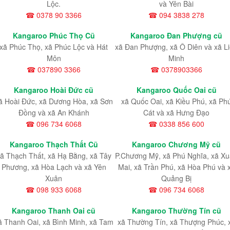
Lộc.
và Yên Bài
☎ 0378 90 3366
☎ 094 3838 278
Kangaroo Phúc Thọ Cũ
Kangaroo Đan Phượng cũ
xã Phúc Thọ, xã Phúc Lộc và Hát
xã Đan Phượng, xã Ô Diên và xã L
Môn
Minh
☎ 037890 3366
☎ 0378903366
Kangaroo Hoài Đức cũ
Kangaroo Quốc Oai cũ
ã Hoài Đức, xã Dương Hòa, xã Sơn
xã Quốc Oai, xã Kiều Phú, xã Ph
Đồng và xã An Khánh
Cát và xã Hưng Đạo
☎ 096 734 6068
☎ 0338 856 600
Kangaroo Thạch Thất Cũ
Kangaroo Chương Mỹ cũ
ã Thạch Thất, xã Hạ Bằng, xã Tây
P.Chương Mỹ, xã Phú Nghĩa, xã X
Phương, xã Hòa Lạch và xã Yên
Mai, xã Trần Phú, xã Hòa Phú và 
Xuân
Quảng Bị
☎ 098 933 6068
☎ 096 734 6068
Kangaroo Thanh Oai cũ
Kangaroo Thường Tín cũ
ã Thanh Oai, xã Bình Minh, xã Tam
xã Thường Tín, xã Thượng Phúc, 