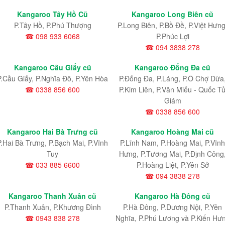
Kangaroo Tây Hồ Cũ
Kangaroo Long Biên cũ
P.Tây Hồ, P.Phú Thượng
P.Long Biên, P.Bồ Đề, P.Việt Hưng
☎ 098 933 6068
P.Phúc Lợi
☎ 094 3838 278
Kangaroo Cầu Giấy cũ
Kangaroo Đống Đa cũ
P.Cầu Giấy, P.Nghĩa Đô, P.Yên Hòa
P.Đống Đa, P.Láng, P.Ô Chợ Dừa
☎ 0338 856 600
P.Kim Liên, P.Văn Miếu - Quốc T
Giám
☎ 0338 856 600
Kangaroo Hai Bà Trưng cũ
Kangaroo Hoàng Mai cũ
P.Hai Bà Trưng, P.Bạch Mai, P.Vĩnh
P.Lĩnh Nam
, P.Hoàng Mai
, P.Vĩnh
Tuy
Hưng
, P.Tương Mai, P.Định Công
☎ 033 885 6600
P.Hoàng Liệt, P.Yên Sở
☎ 094 3838 278
Kangaroo Thanh Xuân cũ
Kangaroo Hà Đông cũ
P.Thanh Xuân, P.Khương Đình
P.Hà Đông, P.Dương Nội, P.Yên
☎ 0943 838 278
Nghĩa, P.Phú Lương và P.Kiến Hư