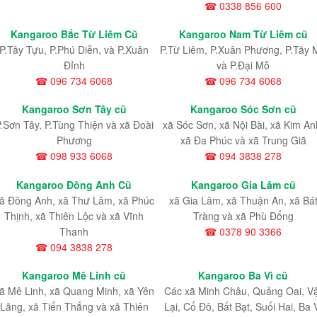
☎ 0338 856 600
Kangaroo Bắc Từ Liêm Cũ
Kangaroo Nam Từ Liêm cũ
P.Tây Tựu
, P.Phú Diễn
, và P.Xuân
P.Từ Liêm
, P.Xuân Phương
, P.Tây 
Đỉnh
và P.Đại Mỗ
☎ 096 734 6068
☎ 096 734 6068
Kangaroo Sơn Tây cũ
Kangaroo Sóc Sơn cũ
.Sơn Tây, P.Tùng Thiện và xã Đoài
xã Sóc Sơn, xã Nội Bài, xã Kim An
Phương
xã Đa Phúc và xã Trung Giã
☎ 098 933 6068
☎ 094 3838 278
Kangaroo Đông Anh Cũ
Kangaroo Gia Lâm cũ
ã Đông Anh, xã Thư Lâm, xã Phúc
xã Gia Lâm, xã Thuận An, xã Bá
Thịnh, xã Thiên Lộc và xã Vĩnh
Tràng và xã Phù Đổng
Thanh
☎ 0378 90 3366
☎ 094 3838 278
Kangaroo Mê Linh cũ
Kangaroo Ba Vì cũ
ã Mê Linh, xã Quang Minh, xã Yên
Các xã Minh Châu, Quảng Oai, V
Lãng, xã Tiến Thắng và xã Thiên
Lại, Cổ Đô, Bất Bạt, Suối Hai, Ba 