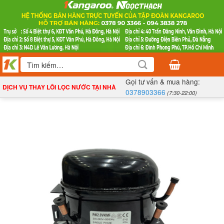
Bỏ
qua
nội
dung
Tìm
kiếm:
Gọi tư vấn & mua hàng:
DỊCH VỤ THAY LÕI LỌC NƯỚC TẠI NHÀ
0378903366
(7:30-22:00)