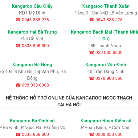
Kangaroo Cầu Giấy
Kangaroo Thanh Xuân
KĐT Mỹ Đình
Tầng 3, Tòa N4D Lê Văn Lương
☎ 0943 838 278
☎ 0943 838 278
Kangaroo Hai Bà Trưng
Kangaroo Bạch Mai (Thanh Nh
Đại Cồ Việt
Cũ)
☎ 0338 856 600
89 Thanh Nhàn
☎ 033 885 6600
Kangaroo Hà Đông
Kangaroo Vân Đình
Số 4 BT6 Khu Đô Thị Văn Phú, Hà
40 Trần Đăng Ninh
Đông
☎ 0378 903 366
☎ 098 933 6068
HỆ THỐNG HỖ TRỢ ONLINE CỦA KANGAROO NGỌC THẠCH
TẠI HÀ NỘI
Kangaroo Ba Đình cũ
Kangaroo Hoàn Kiếm cũ
P.Ba Đình, P.Ngọc Hà, P.Giảng Võ
P.Hoàn Kiếm, P.Cửa Nam
☎ 0338 856 600
☎ 0338 856 600