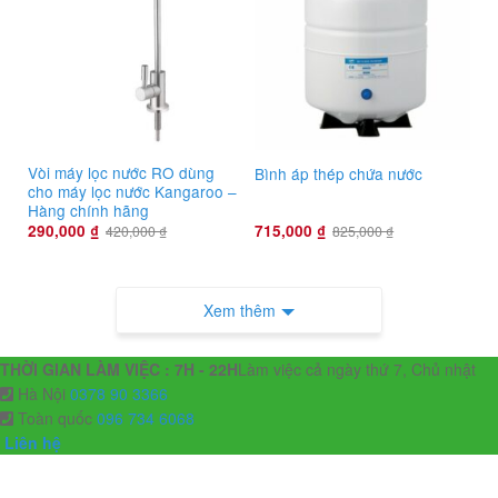
Vòi máy lọc nước RO dùng
Bình áp thép chứa nước
cho máy lọc nước Kangaroo –
Hàng chính hãng
290,000
₫
715,000
₫
420,000
₫
825,000
₫
Xem thêm
THỜI GIAN LÀM VIỆC : 7H - 22H
Làm việc cả ngày thứ 7, Chủ nhật
Hà Nội
0378 90 3366
Toàn quốc
096 734 6068
Liên hệ