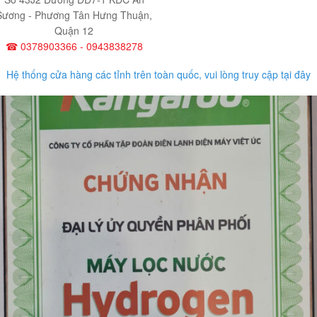
Sương - Phương Tân Hưng Thuận,
Quận 12
☎ 0378903366 - 0943838278
Hệ thống cửa hàng các tỉnh trên toàn quốc, vui lòng truy cập tại đây