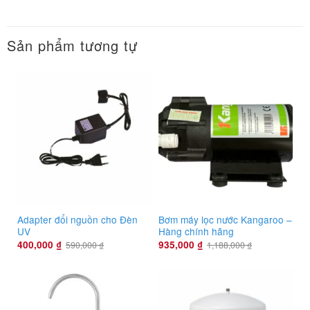
Sản phẩm tương tự
Adapter đổi nguồn cho Đèn
Bơm máy lọc nước Kangaroo –
UV
Hàng chính hãng
400,000
₫
935,000
₫
590,000
₫
1,188,000
₫