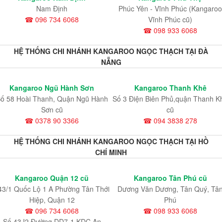
Nam Định
Phúc Yên - Vĩnh Phúc (Kangaroo
☎ 096 734 6068
Vĩnh Phúc cũ)
☎ 098 933 6068
HỆ THỐNG CHI NHÁNH KANGAROO NGỌC THẠCH TẠI ĐÀ
NẴNG
Kangaroo Ngũ Hành Sơn
Kangaroo Thanh Khê
ố 58 Hoài Thanh, Quận Ngũ Hành
Số 3 Điện Biên Phủ,quận Thanh K
Sơn cũ
cũ
☎ 0378 90 3366
☎ 094 3838 278
HỆ THỐNG CHI NHÁNH KANGAROO NGỌC THẠCH TẠI HỒ
CHÍ MINH
Kangaroo Quận 12 cũ
Kangaroo Tân Phú cũ
43/1 Quốc Lộ 1 A Phường Tân Thới
Dương Văn Dương, Tân Quý, Tâ
Hiệp, Quận 12
Phú
☎ 096 734 6068
☎ 098 933 6068
Số 43J2 Đường DD7-1 KDC An