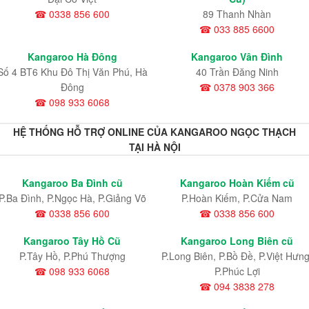
☎ 0338 856 600
89 Thanh Nhàn
☎ 033 885 6600
Kangaroo Hà Đông
Kangaroo Vân Đình
Số 4 BT6 Khu Đô Thị Văn Phú, Hà
40 Trần Đăng Ninh
Đông
☎ 0378 903 366
☎ 098 933 6068
HỆ THỐNG HỖ TRỢ ONLINE CỦA KANGAROO NGỌC THẠCH
TẠI HÀ NỘI
Kangaroo Ba Đình cũ
Kangaroo Hoàn Kiếm cũ
P.Ba Đình, P.Ngọc Hà, P.Giảng Võ
P.Hoàn Kiếm, P.Cửa Nam
☎ 0338 856 600
☎ 0338 856 600
Kangaroo Tây Hồ Cũ
Kangaroo Long Biên cũ
P.Tây Hồ, P.Phú Thượng
P.Long Biên, P.Bồ Đề, P.Việt Hưng
☎ 098 933 6068
P.Phúc Lợi
☎ 094 3838 278