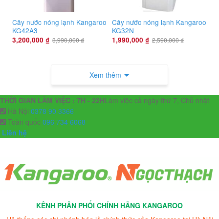
Cây nước nóng lạnh Kangaroo
Cây nước nóng lạnh Kangaroo
KG42A3
KG32N
3,200,000
₫
1,990,000
₫
3,990,000
₫
2,590,000
₫
Xem thêm
THỜI GIAN LÀM VIỆC : 7H - 22H
Làm việc cả ngày thứ 7, Chủ nhật
Hà Nội
0378 90 3366
Toàn quốc
096 734 6068
Liên hệ
KÊNH PHÂN PHỐI CHÍNH HÃNG KANGAROO