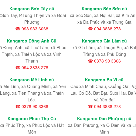
Kangaroo Sơn Tây cũ
Kangaroo Sóc Sơn cũ
.Sơn Tây, P.Tùng Thiện và xã Đoài
xã Sóc Sơn, xã Nội Bài, xã Kim An
Phương
xã Đa Phúc và xã Trung Giã
☎ 098 933 6068
☎ 094 3838 278
Kangaroo Đông Anh Cũ
Kangaroo Gia Lâm cũ
ã Đông Anh, xã Thư Lâm, xã Phúc
xã Gia Lâm, xã Thuận An, xã Bá
Thịnh, xã Thiên Lộc và xã Vĩnh
Tràng và xã Phù Đổng
Thanh
☎ 0378 90 3366
☎ 094 3838 278
Kangaroo Mê Linh cũ
Kangaroo Ba Vì cũ
ã Mê Linh, xã Quang Minh, xã Yên
Các xã Minh Châu, Quảng Oai, V
Lãng, xã Tiến Thắng và xã Thiên
Lại, Cổ Đô, Bất Bạt, Suối Hai, Ba 
Lộc.
và Yên Bài
☎ 0378 90 3366
☎ 094 3838 278
Kangaroo Phúc Thọ Cũ
Kangaroo Đan Phượng cũ
xã Phúc Thọ, xã Phúc Lộc và Hát
xã Đan Phượng, xã Ô Diên và xã L
Môn
Minh