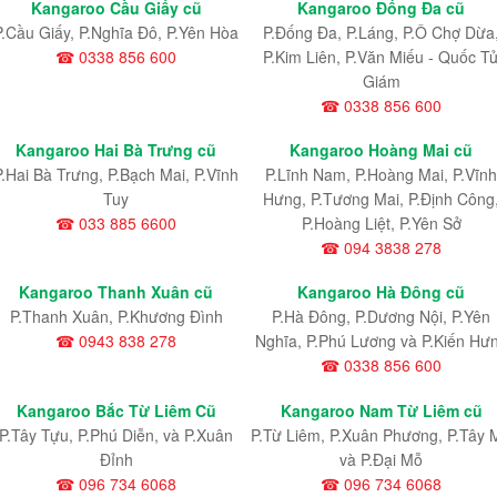
Kangaroo Cầu Giấy cũ
Kangaroo Đống Đa cũ
P.Cầu Giấy, P.Nghĩa Đô, P.Yên Hòa
P.Đống Đa, P.Láng, P.Ô Chợ Dừa
☎ 0338 856 600
P.Kim Liên, P.Văn Miếu - Quốc T
Giám
☎ 0338 856 600
Kangaroo Hai Bà Trưng cũ
Kangaroo Hoàng Mai cũ
P.Hai Bà Trưng, P.Bạch Mai, P.Vĩnh
P.Lĩnh Nam
, P.Hoàng Mai
, P.Vĩnh
Tuy
Hưng
, P.Tương Mai, P.Định Công
☎ 033 885 6600
P.Hoàng Liệt, P.Yên Sở
☎ 094 3838 278
Kangaroo Thanh Xuân cũ
Kangaroo Hà Đông cũ
P.Thanh Xuân, P.Khương Đình
P.Hà Đông, P.Dương Nội, P.Yên
☎ 0943 838 278
Nghĩa, P.Phú Lương và P.Kiến Hư
☎ 0338 856 600
Kangaroo Bắc Từ Liêm Cũ
Kangaroo Nam Từ Liêm cũ
P.Tây Tựu
, P.Phú Diễn
, và P.Xuân
P.Từ Liêm
, P.Xuân Phương
, P.Tây 
Đỉnh
và P.Đại Mỗ
☎ 096 734 6068
☎ 096 734 6068