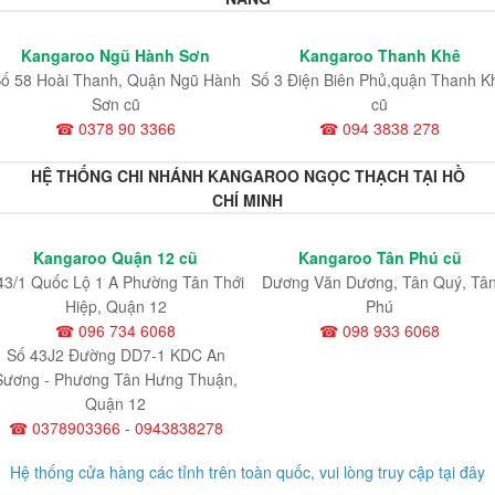
Kangaroo Ngũ Hành Sơn
Kangaroo Thanh Khê
ố 58 Hoài Thanh, Quận Ngũ Hành
Số 3 Điện Biên Phủ,quận Thanh K
Sơn cũ
cũ
☎ 0378 90 3366
☎ 094 3838 278
HỆ THỐNG CHI NHÁNH KANGAROO NGỌC THẠCH TẠI HỒ
CHÍ MINH
Kangaroo Quận 12 cũ
Kangaroo Tân Phú cũ
43/1 Quốc Lộ 1 A Phường Tân Thới
Dương Văn Dương, Tân Quý, Tâ
Hiệp, Quận 12
Phú
☎ 096 734 6068
☎ 098 933 6068
Số 43J2 Đường DD7-1 KDC An
Sương - Phương Tân Hưng Thuận,
Quận 12
☎ 0378903366 - 0943838278
Hệ thống cửa hàng các tỉnh trên toàn quốc, vui lòng truy cập tại đây