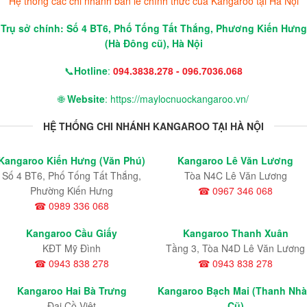
Hệ thống các chi nhánh bán lẻ chính thức của Kangaroo tại Hà Nội
Trụ sở chính: Số 4 BT6, Phố Tống Tất Thắng, Phương Kiến Hưng
(Hà Đông cũ), Hà Nội
📞
Hotline
:
094.3838.278 - 096.7036.068
🌐
Website
: https://maylocnuockangaroo.vn/
HỆ THỐNG CHI NHÁNH KANGAROO TẠI HÀ NỘI
Kangaroo Kiến Hưng (Văn Phú)
Kangaroo Lê Văn Lương
Số 4 BT6, Phố Tống Tất Thắng,
Tòa N4C Lê Văn Lương
Phường Kiến Hưng
☎ 0967 346 068
☎ 0989 336 068
Kangaroo Cầu Giấy
Kangaroo Thanh Xuân
KĐT Mỹ Đình
Tầng 3, Tòa N4D Lê Văn Lương
☎ 0943 838 278
☎ 0943 838 278
Kangaroo Hai Bà Trưng
Kangaroo Bạch Mai (Thanh Nh
Đại Cồ Việt
Cũ)