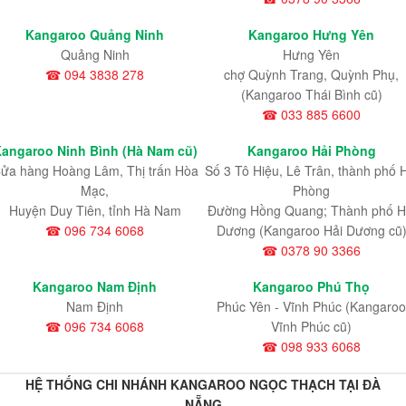
Kangaroo Quảng Ninh
Kangaroo Hưng Yên
Quảng Ninh
Hưng Yên
☎ 094 3838 278
chợ Quỳnh Trang, Quỳnh Phụ,
(Kangaroo Thái Bình cũ)
☎ 033 885 6600
angaroo Ninh Bình (Hà Nam cũ)
Kangaroo Hải Phòng
ửa hàng Hoàng Lâm, Thị trấn Hòa
Số 3 Tô Hiệu, Lê Trân, thành phố 
Mạc,
Phòng
Huyện Duy Tiên, tỉnh Hà Nam
Đường Hồng Quang; Thành phố H
☎ 096 734 6068
Dương (Kangaroo Hải Dương cũ
☎ 0378 90 3366
Kangaroo Nam Định
Kangaroo Phú Thọ
Nam Định
Phúc Yên - Vĩnh Phúc (Kangaroo
☎ 096 734 6068
Vĩnh Phúc cũ)
☎ 098 933 6068
HỆ THỐNG CHI NHÁNH KANGAROO NGỌC THẠCH TẠI ĐÀ
NẴNG