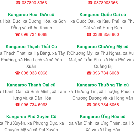
☎ 037890 3366
☎ 0378903366
Kangaroo Hoài Đức cũ
Kangaroo Quốc Oai cũ
ã Hoài Đức, xã Dương Hòa, xã Sơn
xã Quốc Oai, xã Kiều Phú, xã Ph
Đồng và xã An Khánh
Cát và xã Hưng Đạo
☎ 096 734 6068
☎ 0338 856 600
Kangaroo Thạch Thất Cũ
Kangaroo Chương Mỹ cũ
ã Thạch Thất, xã Hạ Bằng, xã Tây
P.Chương Mỹ, xã Phú Nghĩa, xã X
Phương, xã Hòa Lạch và xã Yên
Mai, xã Trần Phú, xã Hòa Phú và 
Xuân
Quảng Bị
☎ 098 933 6068
☎ 096 734 6068
Kangaroo Thanh Oai cũ
Kangaroo Thường Tín cũ
ã Thanh Oai, xã Bình Minh, xã Tam
xã Thường Tín, xã Thượng Phúc, 
Hưng và xã Dân Hòa
Chương Dương và xã Hồng Vân
☎ 096 734 6068
☎ 096 734 6068
Kangaroo Phú Xuyên Cũ
Kangaroo Ứng Hòa cũ
xã Phú Xuyên, xã Phượng Dực, xã
xã Vân Đình, xã Ứng Thiên, xã H
Chuyên Mỹ và xã Đại Xuyên
Xá và xã Ứng Hòa