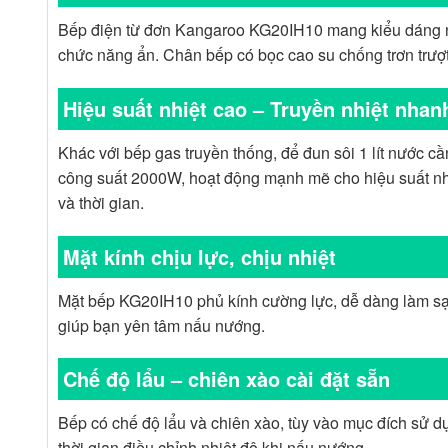
Bếp điện từ đơn Kangaroo KG20IH10 mang kiểu dáng nhỏ
chức năng ẩn. Chân bếp có bọc cao su chống trơn trượt
Hiệu suất nhiệt cao – Truyền nhiệt nhan
Khác với bếp gas truyền thống, để đun sôi 1 lít nước 
công suất 2000W, hoạt động mạnh mẽ cho hiệu suất nhiệt
và thời gian.
Mặt kính chịu lực, chịu nhiệt
Mặt bếp KG20IH10 phủ kính cường lực, dễ dàng làm sạch
giúp bạn yên tâm nấu nướng.
Chế độ lẩu – chiên xào cài đặt sẵn
Bếp có chế độ lẩu và chiên xào, tùy vào mục đích sử
thời gian điều chỉnh nhiệt độ khi nấu nướng.