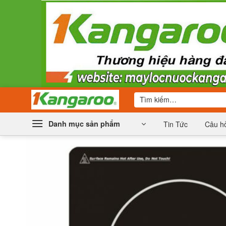
Bỏ
qua
nội
dung
Tìm
kiếm:
Danh mục sản phẩm
Tin Tức
Câu hỏ