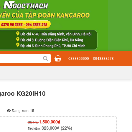
0338856600
0943838278
garoo KG20IH10
Đang xem: 15
1,500,000₫
Giá NY:
323,000₫ (22%)
Tiết kiệm: