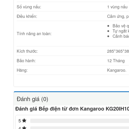
Số vùng nấu:
1 vùng nấu
Điều khiển:
Cảm ứng, p
Bảo vệ q
Tự ngắt 
Tính năng an toàn:
Cảnh báo
Kích thước:
285*365*3
Bảo hành:
12 Tháng
Hãng:
Kangaroo.
Đánh giá (0)
Đánh giá Bếp điện từ đơn Kangaroo KG20IH1
5
4