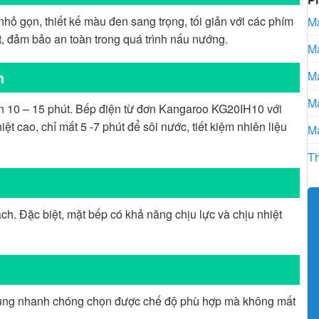
 gọn, thiết kế màu đen sang trọng, tối giản với các phím
Má
, đảm bảo an toàn trong quá trình nấu nướng.
Má
h
Má
Má
cần 10 – 15 phút. Bếp điện từ đơn Kangaroo KG20IH10 với
 cao, chỉ mất 5 -7 phút để sôi nước, tiết kiệm nhiên liệu
Má
Th
. Đặc biệt, mặt bếp có khả năng chịu lực và chịu nhiệt
 dụng nhanh chóng chọn được chế độ phù hợp mà không mất