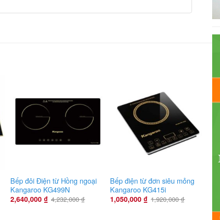
Bếp đôi Điện từ Hồng ngoại
Bếp điện từ đơn siêu mỏng
Kangaroo KG499N
Kangaroo KG415i
2,640,000
₫
1,050,000
₫
4,232,000
₫
1,920,000
₫