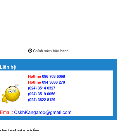
Chính sách bảo hành
Liên hệ
Hotline
096 703 6068
Hotline
094 3838 278
(024) 3514 0327
(024) 3519 0056
(024) 3622 8129
Email:
CskhKangaroo@gmail.com
hân loại sản phẩm