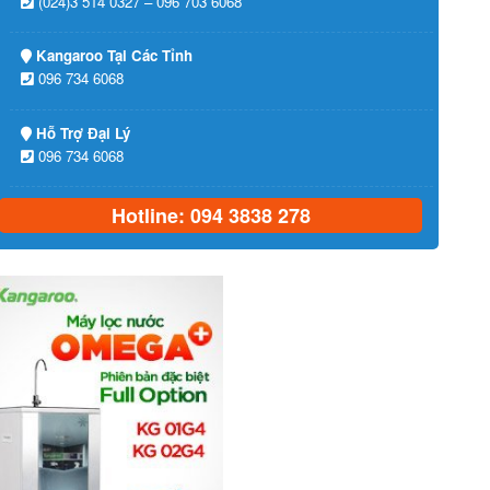
(024)3 514 0327 – 096 703 6068
Kangaroo Tại Các Tỉnh
096 734 6068
Hỗ Trợ Đại Lý
096 734 6068
Hotline: 094 3838 278